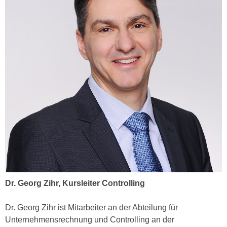
n
i
S
c
i
h
e
n
a
i
u
c
f
h
„
t
A
d
l
e
l
m
e
D
a
a
k
t
z
e
Dr. Georg Zihr, Kursleiter Controlling
e
n
p
s
Dr. Georg Zihr ist Mitarbeiter an der Abteilung für
t
c
Unternehmensrechnung und Controlling an der
i