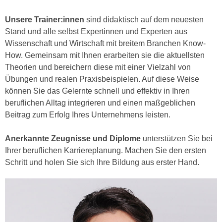
e
e
n
Unsere Trainer:innen
sind didaktisch auf dem neuesten
n
e
Stand und alle selbst Expertinnen und Experten aus
o
i
Wissenschaft und Wirtschaft mit breitem Branchen Know-
t
n
How. Gemeinsam mit Ihnen erarbeiten sie die aktuellsten
w
s
Theorien und bereichern diese mit einer Vielzahl von
e
e
Übungen und realen Praxisbeispielen. Auf diese Weise
n
t
können Sie das Gelernte schnell und effektiv in Ihren
d
z
beruflichen Alltag integrieren und einen maßgeblichen
i
e
Beitrag zum Erfolg Ihres Unternehmens leisten.
g
n
s
,
Anerkannte Zeugnisse und Diplome
unterstützen Sie bei
i
w
Ihrer beruflichen Karriereplanung. Machen Sie den ersten
n
e
Schritt und holen Sie sich Ihre Bildung aus erster Hand.
d
l
.
c
W
h
e
e
n
s