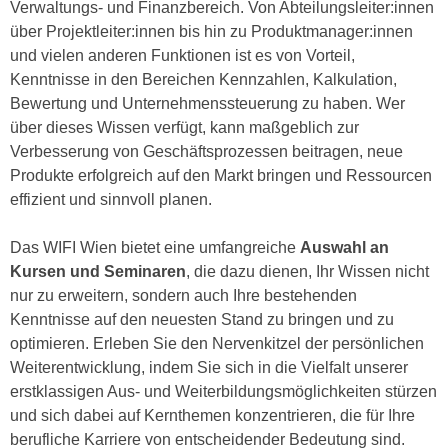
i
Verwaltungs- und Finanzbereich. Von Abteilungsleiter:innen
e
k
über Projektleiter:innen bis hin zu Produktmanager:innen
F
a
und vielen anderen Funktionen ist es von Vorteil,
u
n
Kenntnisse in den Bereichen Kennzahlen, Kalkulation,
n
i
Bewertung und Unternehmenssteuerung zu haben. Wer
k
s
über dieses Wissen verfügt, kann maßgeblich zur
t
c
Verbesserung von Geschäftsprozessen beitragen, neue
i
h
Produkte erfolgreich auf den Markt bringen und Ressourcen
o
e
effizient und sinnvoll planen.
n
n
d
U
Das WIFI Wien bietet eine umfangreiche
Auswahl an
e
n
Kursen und Seminaren
, die dazu dienen, Ihr Wissen nicht
r
t
nur zu erweitern, sondern auch Ihre bestehenden
W
e
Kenntnisse auf den neuesten Stand zu bringen und zu
e
r
optimieren. Erleben Sie den Nervenkitzel der persönlichen
b
n
Weiterentwicklung, indem Sie sich in die Vielfalt unserer
s
e
erstklassigen Aus- und Weiterbildungsmöglichkeiten stürzen
e
h
und sich dabei auf Kernthemen konzentrieren, die für Ihre
i
m
berufliche Karriere von entscheidender Bedeutung sind.
t