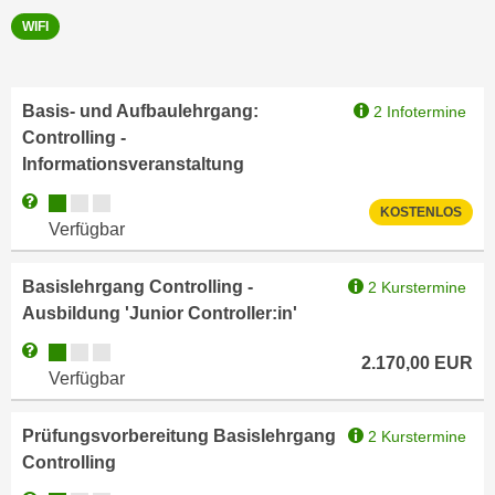
u
e
WIFI
b
n
i
i
e
n
Basis- und Aufbaulehrgang:
2 Infotermine
t
d
Controlling -
e
e
Informationsveranstaltung
n
n
,
Kursverfügbarkeit:
Weitere Informationen zum Anmeldestatus "Verfügbar"
U
KOSTENLOS
w
Verfügbar
S
e
A
r
Basislehrgang Controlling -
2 Kurstermine
,
d
Ausbildung 'Junior Controller:in'
b
e
e
Kursverfügbarkeit:
Weitere Informationen zum Anmeldestatus "Verfügbar"
n
2.170,00
EUR
i
Verfügbar
w
w
e
e
i
Prüfungsvorbereitung Basislehrgang
2 Kurstermine
l
t
Controlling
c
e