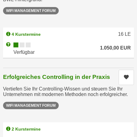
u
d
z
WIFI MANAGEMENT FORUM
i
e
e
i
C
g
16
LE
4 Kurstermine
o
e
o
Kursverfügbarkeit:
Weitere Informationen zum Anmeldestatus "Verfügbar"
n
1.050,00
EUR
k
Verfügbar
.
i
U
e
m
s
I
Erfolgreiches Controlling in der Praxis
Kur
e
h
r
Vertiefen Sie Ihr Controlling-Wissen und steuern Sie Ihr
n
Unternehmen mit modernen Methoden noch erfolgreicher.
h
e
o
n
WIFI MANAGEMENT FORUM
b
d
e
a
n
r
2 Kurstermine
e
ü