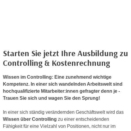
n
h
u
C
r
o
C
o
o
k
o
i
k
e
Starten Sie jetzt Ihre Ausbildung zu
i
s
e
Controlling & Kostenrechnung
v
s
o
,
n
Wissen im Controlling: Eine zunehmend wichtige
d
U
Kompetenz. In einer sich wandelnden Arbeitswelt sind
i
S
hochqualifizierte Mitarbeiter:innen gefragter denn je -
e
-
Trauen Sie sich und wagen Sie den Sprung!
f
a
ü
m
In einer sich ständig verändernden Geschäftswelt wird das
r
e
Wissen über Controlling
zu einer entscheidenden
d
r
Fähigkeit für eine Vielzahl von Positionen, nicht nur im
i