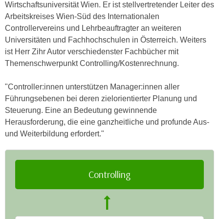
h
Wirtschaftsuniversität Wien. Er ist stellvertretender Leiter des
e
u
Arbeitskreises Wien-Süd des Internationalen
r
t
Controllervereins und Lehrbeauftragter an weiteren
e
z
Universitäten und Fachhochschulen in Österreich. Weiters
n
a
ist Herr Zihr Autor verschiedenster Fachbücher mit
“
b
Themenschwerpunkt Controlling/Kostenrechnung.
k
k
l
o
"Controller:innen unterstützen Manager:innen aller
i
m
Führungsebenen bei deren zielorientierter Planung und
c
m
Steuerung. Eine an Bedeutung gewinnende
k
e
Herausforderung, die eine ganzheitliche und profunde Aus-
e
n
und Weiterbildung erfordert."
n
z
,
w
v
i
e
Controlling
s
r
c
w
h
e
e
n