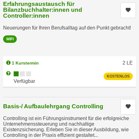
Erfahrungsaustausch für
a
h
Bilanzbuchhalter:innen und
Kur
t
m
Controller:innen
e
e
n
Neuerungen für Ihren Berufsalltag auf den Punkt gebracht!
O
a
n
WIFI
u
l
c
i
h
n
2
LE
1 Kurstermin
a
e
n
Kursverfügbarkeit:
Weitere Informationen zum Anmeldestatus "Verfügbar"
-
KOSTENLOS
U
Verfügbar
J
n
o
t
u
e
r
Basis-/ Aufbaulehrgang Controlling
Kur
r
n
n
Controlling ist ein Führungsinstrument für die erfolgreiche
e
e
Unternehmenssteuerung und nachhaltige
y
Existenzsicherung. Erleben Sie in dieser Ausbildung, wie
h
z
Controlling in der Praxis effizient gestaltet...
m