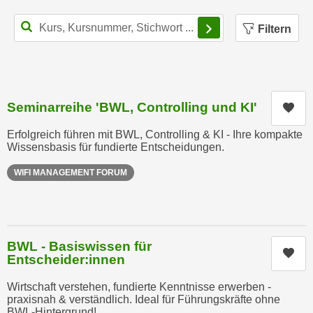
n
e
Filterbereich schl
,
Filtern
l
g
e
e
v
l
a
a
n
Seminarreihe 'BWL, Controlling und KI'
Kur
n
t
g
e
Erfolgreich führen mit BWL, Controlling & KI - Ihre kompakte
e
Wissensbasis für fundierte Entscheidungen.
I
n
n
WIFI MANAGEMENT FORUM
I
h
h
a
r
l
e
t
BWL - Basiswissen für
d
e
Kur
Entscheider:innen
u
a
r
n
Wirtschaft verstehen, fundierte Kenntnisse erwerben -
c
praxisnah & verständlich. Ideal für Führungskräfte ohne
z
BWL-Hintergrund!
h