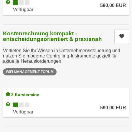
Kursverfügbarkeit:
n
Weitere Informationen zum Anmeldestatus "Verfügbar"
b
590,00
EUR
p
Verfügbar
e
e
r
r
h
s
i
Kostenrechnung kompakt -
Kur
o
entscheidungsorientiert & praxisnah
n
n
a
Vertiefen Sie Ihr Wissen in Unternehmenssteuerung und
e
u
nutzen Sie moderne Controlling-Instrumente gezielt für
n
s
aktuelle Herausforderungen.
b
e
WIFI MANAGEMENT FORUM
e
i
z
n
o
e
g
2 Kurstermine
a
e
n
Kursverfügbarkeit:
Weitere Informationen zum Anmeldestatus "Verfügbar"
590,00
EUR
n
g
Verfügbar
e
e
n
n
D
e