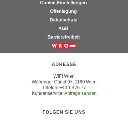
Cookie-Einstellungen
e
n
m
Offenlegung
g
E
Datenschutz
z
U
w
AGB
-
e
Barrierefreiheit
D
c
a
k
Weiter zur Website der Wirts
t
e
e
u
ADRESSE
n
n
s
d
WIFI Wien
c
Währinger Gürtel 97, 1180 Wien
O
h
Telefon: +43 1 476 77
p
Kundenservice:
Anfrage senden
u
t
t
i
z
m
FOLGEN SIE UNS
r
i
Folgen sie uns
Folgen sie 
Folgen si
Folgen 
e
e
c