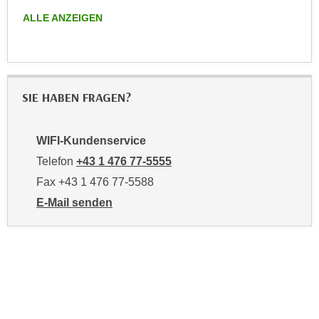
r
a
ALLE ANZEIGEN
t
b
e
e
C
n
o
.
o
SIE HABEN FRAGEN?
W
k
e
i
n
WIFI-Kundenservice
e
n
s
Telefon
+43 1 476 77-5555
S
z
Fax +43 1 476 77-5588
i
u
E-Mail senden
e
A
an WIFI-Kundenservice: https://www.wifiwien.at/artik
d
n
e
a
r
l
C
y
o
s
o
e