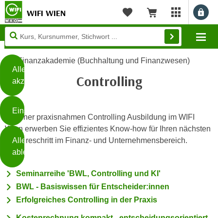
WIFI WIEN
Benu
myWIFI Apps ö
Merkliste
Warenkorb
Diese
Mo
Seite
Zum Inhalt springen
Zur Fußzeile springen
verwendet
Finanzakademie (Buchhaltung und Finanzwesen)
Cookies
Alle
Controlling
akzeptieren
O
h
Einstellungen
n
Mit einer praxisnahmen Controlling Ausbildung im WIFI
e
Wien erwerben Sie effizientes Know-how für Ihren nächsten
B
I
Alle
Karriereschritt im Finanz- und Unternehmensbereich.
i
h
ablehnen
t
r
t
e
Seminarreihe 'BWL, Controlling und KI'
Weiterlesen
e
Z
BWL - Basiswissen für Entscheider:innen
b
u
Erfolgreiches Controlling in der Praxis
e
s
a
- nur für sichtbaren Text
t
Kostenrechnung kompakt - entscheidungsorientiert