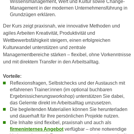
Wissensmanagement, Wert und Kultur sowie Change-
u
d
Management in der modernen Unternehmensführung in
z
i
Grundzügen erklären.
e
e
i
Der Kurs zeigt praxisnah, wie innovative Methoden und
C
g
agiles Arbeiten Kreativität, Produktivität und
o
e
Wettbewerbsfähigkeit steigern, einen erfolgreichen
o
n
Kulturwandel unterstützen und zentrale
k
.
Managementbereiche stärken – flexibel, ohne Vorkenntnisse
i
U
und mit direktem Transfer in den Arbeitsalltag.
e
m
s
I
Vorteile:
e
h
Reflexionsfragen, Selbstchecks und der Austausch mit
r
n
erfahrenen Trainer:innen (im optional buchbaren
h
e
Ergebnissicherungsworkshop) unterstützen Sie dabei,
o
n
das Gelernte direkt im Arbeitsalltag umzusetzen.
b
Die begleitenden Materialien können Sie herunterladen
d
e
und dauerhaft für Ihre persönlichen Projekte nutzen.
a
n
Die Inhalte sind flexibel, praxisnah und auch als
r
e
firmeninternes Angebot
verfügbar – ohne notwendige
ü