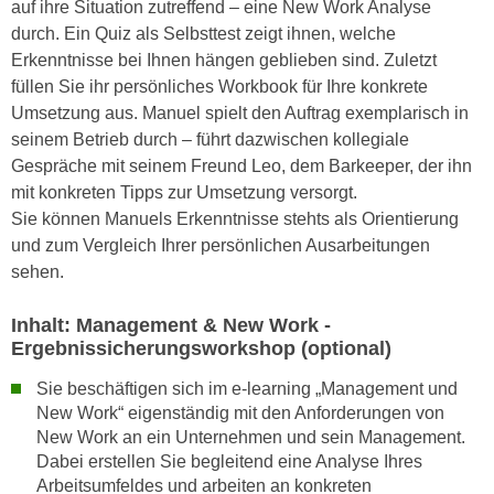
auf ihre Situation zutreffend – eine New Work Analyse
r
a
durch. Ein Quiz als Selbsttest zeigt ihnen, welche
t
b
Erkenntnisse bei Ihnen hängen geblieben sind. Zuletzt
e
e
füllen Sie ihr persönliches Workbook für Ihre konkrete
C
n
Umsetzung aus. Manuel spielt den Auftrag exemplarisch in
o
.
seinem Betrieb durch – führt dazwischen kollegiale
o
W
Gespräche mit seinem Freund Leo, dem Barkeeper, der ihn
k
e
mit konkreten Tipps zur Umsetzung versorgt.
i
n
Sie können Manuels Erkenntnisse stehts als Orientierung
e
n
und zum Vergleich Ihrer persönlichen Ausarbeitungen
s
S
sehen.
z
i
u
e
Inhalt: Management & New Work -
A
d
Ergebnissicherungsworkshop (optional)
n
e
a
Sie beschäftigen sich im e-learning „Management und
r
l
New Work“ eigenständig mit den Anforderungen von
C
y
New Work an ein Unternehmen und sein Management.
o
s
Dabei erstellen Sie begleitend eine Analyse Ihres
o
e
Arbeitsumfeldes und arbeiten an konkreten