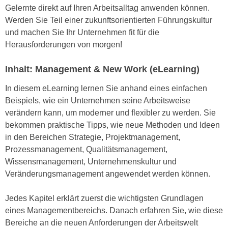
n
Gelernte direkt auf Ihren Arbeitsalltag anwenden können.
i
S
Werden Sie Teil einer zukunftsorientierten Führungskultur
c
i
und machen Sie Ihr Unternehmen fit für die
h
e
Herausforderungen von morgen!
n
a
i
u
Inhalt: Management & New Work (eLearning)
c
f
h
In diesem eLearning lernen Sie anhand eines einfachen
„
t
Beispiels, wie ein Unternehmen seine Arbeitsweise
A
d
verändern kann, um moderner und flexibler zu werden. Sie
l
e
bekommen praktische Tipps, wie neue Methoden und Ideen
l
m
in den Bereichen Strategie, Projektmanagement,
e
D
Prozessmanagement, Qualitätsmanagement,
a
a
Wissensmanagement, Unternehmenskultur und
k
t
Veränderungsmanagement angewendet werden können.
z
e
e
n
Jedes Kapitel erklärt zuerst die wichtigsten Grundlagen
p
s
eines Managementbereichs. Danach erfahren Sie, wie diese
t
c
Bereiche an die neuen Anforderungen der Arbeitswelt
i