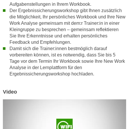
k
Aufgabenstellungen in Ihrem Workbook.
z
i
Der Ergebnissicherungsworkshop gibt Ihnen zusätzlich
w
e
die Möglichkeit, Ihr persönliches Workbook und Ihre New
e
-
Work Analyse gemeinsam mit dem:r Trainer:in in einer
c
Kleingruppe zu besprechen – gemeinsam reflektieren
S
k
Sie Ihre Erkenntnisse und erhalten persönliches
e
e
Feedback und Empfehlungen.
t
n
Damit sich die Trainer:innen bestmöglich darauf
z
u
vorbereiten können, ist es notwendig, dass Sie bis 5
u
n
Tage vor dem Termin Ihr Workbook sowie Ihre New Work
n
d
Analyse in der Lernplattform für den
g
u
Ergebnissicherungsworkshop hochladen.
z
m
u
f
Video
s
ü
t
r
i
S
m
i
m
e
e
r