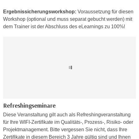
h
r
e
Ergebnissicherungsworkshop:
Voraussetzung für diesen
e
n
Workshop (optional und muss separat gebucht werden) mit
C
I
dem Trainer ist der Abschluss des eLearnings zu 100%!
o
h
o
r
k
e
i
D
e
a
s
t
f
e
ü
n
r
k
M
e
a
Refreshingseminare
i
r
n
Diese Veranstaltung gilt auch als Refreshingveranstaltung
k
e
für Ihre WIFI-Zertifikate im Qualitäts-, Prozess-, Risiko- oder
e
m
Projektmanagement. Bitte vergessen Sie nicht, dass Ihre
t
d
Zertifikate in diesem Bereich 3 Jahre gültig sind und Ihnen
i