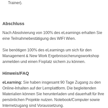
u
Trainer).
e
b
n
i
i
e
n
Abschluss
t
d
e
Nach Absolvierung von 100% des eLearnings erhalten Sie
e
n
eine Teilnahmebestätigung des WIFI Wien.
n
,
U
w
Sie benötigen 100% des eLearnings um sich für den
S
e
Management & New Work Ergebnissicherungsworkshop
A
r
anmelden und einen Fixplatz sichern zu können.
,
d
b
e
Hinweis/FAQ
e
n
i
eLearning:
Sie haben insgesamt 90 Tage Zugang zu den
w
w
Online-Inhalten auf der Lernplattform. Die begleitenden
e
e
Materialien können Sie herunterladen und dauerhaft für Ihre
i
l
persönlichen Projekte nutzen. Notebook/Computer sowie
t
c
Internetzugang sind Voraussetzung.
e