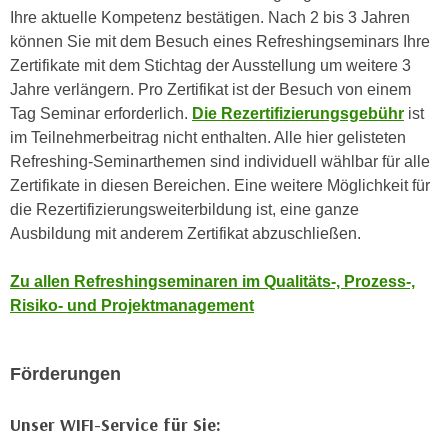
e
Ihre aktuelle Kompetenz bestätigen. Nach 2 bis 3 Jahren
n
m
können Sie mit dem Besuch eines Refreshingseminars Ihre
g
E
Zertifikate mit dem Stichtag der Ausstellung um weitere 3
z
U
Jahre verlängern. Pro Zertifikat ist der Besuch von einem
w
-
Tag Seminar erforderlich.
Die Rezertifizierungsgebühr
ist
e
D
im Teilnehmerbeitrag nicht enthalten. Alle hier gelisteten
c
a
Refreshing-Seminarthemen sind individuell wählbar für alle
k
t
Zertifikate in diesen Bereichen. Eine weitere Möglichkeit für
e
e
die Rezertifizierungsweiterbildung ist, eine ganze
u
n
Ausbildung mit anderem Zertifikat abzuschließen.
n
s
d
c
Zu allen Refreshingseminaren im Qualitäts-, Prozess-,
O
h
Risiko- und Projektmanagement
p
u
t
t
i
Förderungen
z
m
r
i
e
Unser WIFI-Service für Sie:
e
c