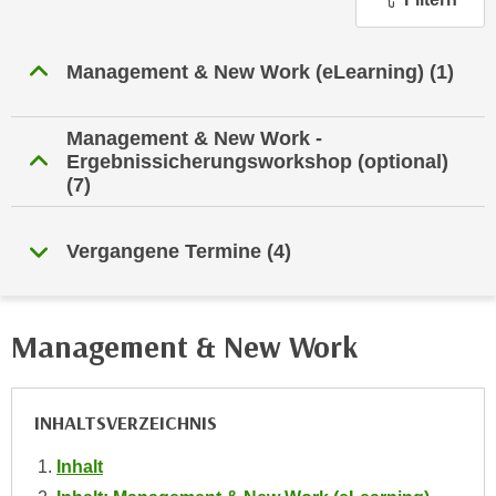
n
h
u
C
r
Management & New Work (eLearning)
(1)
o
C
o
o
k
Management & New Work -
o
i
Ergebnissicherungsworkshop (optional)
k
(7)
e
i
s
e
v
s
Vergangene Termine
(4)
o
,
n
d
U
i
Management & New Work
S
e
-
f
a
ü
INHALTSVERZEICHNIS
m
r
e
d
Inhalt
r
i