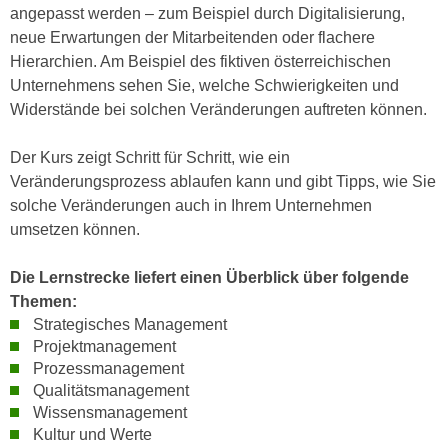
h
angepasst werden – zum Beispiel durch Digitalisierung,
e
u
neue Erwartungen der Mitarbeitenden oder flachere
r
t
Hierarchien. Am Beispiel des fiktiven österreichischen
e
z
Unternehmens sehen Sie, welche Schwierigkeiten und
n
a
Widerstände bei solchen Veränderungen auftreten können.
“
b
k
k
Der Kurs zeigt Schritt für Schritt, wie ein
l
o
Veränderungsprozess ablaufen kann und gibt Tipps, wie Sie
i
m
solche Veränderungen auch in Ihrem Unternehmen
c
m
umsetzen können.
k
e
e
n
Die Lernstrecke liefert einen Überblick über folgende
n
z
Themen:
,
w
Strategisches Management
v
i
Projektmanagement
e
s
Prozessmanagement
r
Qualitätsmanagement
c
w
Wissensmanagement
h
e
Kultur und Werte
e
n