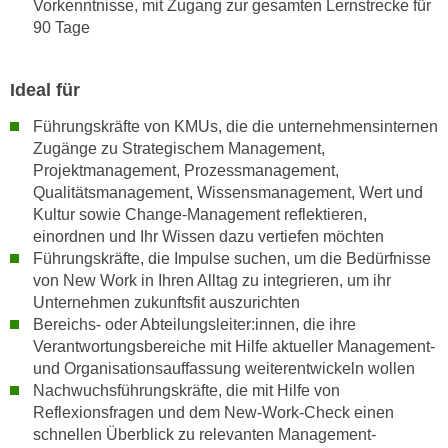
Vorkenntnisse, mit Zugang zur gesamten Lernstrecke für
n
b
90 Tage
p
e
e
r
r
h
Ideal für
s
i
Führungskräfte von KMUs, die die unternehmensinternen
o
n
Zugänge zu Strategischem Management,
n
a
Projektmanagement, Prozessmanagement,
e
u
Qualitätsmanagement, Wissensmanagement, Wert und
n
s
Kultur sowie Change-Management reflektieren,
b
e
einordnen und Ihr Wissen dazu vertiefen möchten
e
i
Führungskräfte, die Impulse suchen, um die Bedürfnisse
z
n
von New Work in Ihren Alltag zu integrieren, um ihr
o
Unternehmen zukunftsfit auszurichten
e
g
Bereichs- oder Abteilungsleiter:innen, die ihre
a
e
Verantwortungsbereiche mit Hilfe aktueller Management-
n
n
und Organisationsauffassung weiterentwickeln wollen
g
Nachwuchsführungskräfte, die mit Hilfe von
e
e
Reflexionsfragen und dem New-Work-Check einen
n
n
schnellen Überblick zu relevanten Management-
D
e