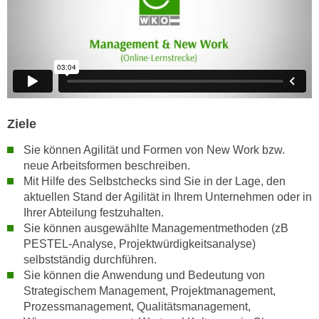
n
e
,
l
g
e
e
v
l
a
a
n
n
t
Ziele
g
e
e
Sie können Agilität und Formen von New Work bzw.
I
n
neue Arbeitsformen beschreiben.
n
Mit Hilfe des Selbstchecks sind Sie in der Lage, den
I
h
aktuellen Stand der Agilität in Ihrem Unternehmen oder in
h
a
Ihrer Abteilung festzuhalten.
r
l
Sie können ausgewählte Managementmethoden (zB
e
t
PESTEL-Analyse, Projektwürdigkeitsanalyse)
d
e
selbstständig durchführen.
u
a
Sie können die Anwendung und Bedeutung von
r
n
Strategischem Management, Projektmanagement,
c
Prozessmanagement, Qualitätsmanagement,
z
h