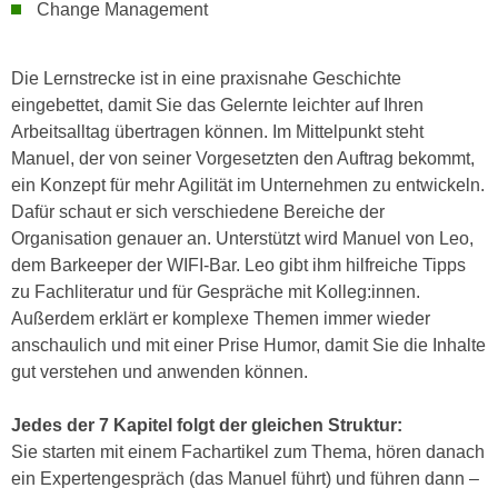
Change Management
n
d
E
e
U
Die Lernstrecke ist in eine praxisnahe Geschichte
n
-
eingebettet, damit Sie das Gelernte leichter auf Ihren
w
U
Arbeitsalltag übertragen können. Im Mittelpunkt steht
i
S
Manuel, der von seiner Vorgesetzten den Auftrag bekommt,
r
A
ein Konzept für mehr Agilität im Unternehmen zu entwickeln.
z
u
Dafür schaut er sich verschiedene Bereiche der
i
n
Organisation genauer an. Unterstützt wird Manuel von Leo,
e
t
dem Barkeeper der WIFI-Bar. Leo gibt ihm hilfreiche Tipps
l
e
zu Fachliteratur und für Gespräche mit Kolleg:innen.
o
r
Außerdem erklärt er komplexe Themen immer wieder
r
w
anschaulich und mit einer Prise Humor, damit Sie die Inhalte
i
o
gut verstehen und anwenden können.
e
r
n
f
Jedes der 7 Kapitel folgt der gleichen Struktur:
t
e
Sie starten mit einem Fachartikel zum Thema, hören danach
i
n
ein Expertengespräch (das Manuel führt) und führen dann –
e
h