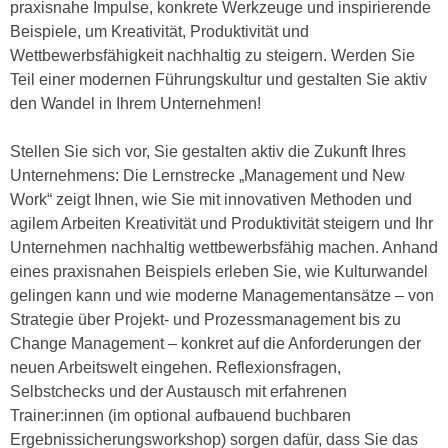
praxisnahe Impulse, konkrete Werkzeuge und inspirierende
e
e
Beispiele, um Kreativität, Produktivität und
n
n
Wettbewerbsfähigkeit nachhaltig zu steigern. Werden Sie
e
o
Teil einer modernen Führungskultur und gestalten Sie aktiv
i
t
den Wandel in Ihrem Unternehmen!
n
w
s
e
Stellen Sie sich vor, Sie gestalten aktiv die Zukunft Ihres
e
n
Unternehmens: Die Lernstrecke „Management und New
t
d
Work“ zeigt Ihnen, wie Sie mit innovativen Methoden und
z
i
agilem Arbeiten Kreativität und Produktivität steigern und Ihr
e
g
Unternehmen nachhaltig wettbewerbsfähig machen. Anhand
n
s
eines praxisnahen Beispiels erleben Sie, wie Kulturwandel
,
i
gelingen kann und wie moderne Managementansätze – von
w
n
Strategie über Projekt- und Prozessmanagement bis zu
e
d
Change Management – konkret auf die Anforderungen der
l
.
neuen Arbeitswelt eingehen. Reflexionsfragen,
c
W
Selbstchecks und der Austausch mit erfahrenen
h
e
Trainer:innen (im optional aufbauend buchbaren
e
n
Ergebnissicherungsworkshop) sorgen dafür, dass Sie das
s