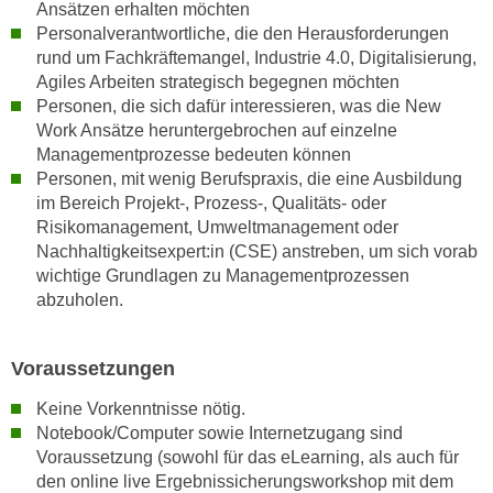
Ansätzen erhalten möchten
a
h
Personalverantwortliche, die den Herausforderungen
t
m
rund um Fachkräftemangel, Industrie 4.0, Digitalisierung,
e
e
Agiles Arbeiten strategisch begegnen möchten
n
O
Personen, die sich dafür interessieren, was die New
a
Work Ansätze heruntergebrochen auf einzelne
n
u
Managementprozesse bedeuten können
l
c
Personen, mit wenig Berufspraxis, die eine Ausbildung
i
h
im Bereich Projekt-, Prozess-, Qualitäts- oder
n
Risikomanagement, Umweltmanagement oder
a
e
Nachhaltigkeitsexpert:in (CSE) anstreben, um sich vorab
n
-
wichtige Grundlagen zu Managementprozessen
U
J
abzuholen.
n
o
t
u
e
Voraussetzungen
r
r
n
Keine Vorkenntnisse nötig.
n
e
Notebook/Computer sowie Internetzugang sind
e
y
Voraussetzung (sowohl für das eLearning, als auch für
h
z
den online live Ergebnissicherungsworkshop mit dem
m