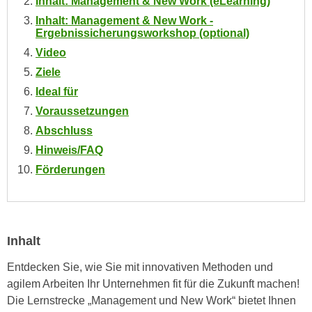
Inhalt: Management & New Work (eLearning)
i
e
Inhalt: Management & New Work -
k
F
Ergebnissicherungsworkshop (optional)
a
u
Video
n
n
i
Ziele
k
s
Ideal für
t
c
i
Voraussetzungen
h
o
Abschluss
e
n
Hinweis/FAQ
n
d
Förderungen
U
e
n
r
t
W
e
e
r
Inhalt
b
n
s
Entdecken Sie, wie Sie mit innovativen Methoden und
e
e
agilem Arbeiten Ihr Unternehmen fit für die Zukunft machen!
h
i
Die Lernstrecke „Management und New Work“ bietet Ihnen
m
t