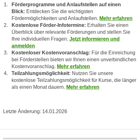
r
Förderprogramme und Anlaufstellen auf einen
h
u
Blick:
Entdecken Sie die wichtigsten
t
n
Fördermöglichkeiten und Anlaufstellen.
Mehr erfahren
a
g
Kostenlose Förder-Infotermine:
Erhalten Sie einen
n
s
Überblick über relevante Förderungen und stellen Sie
g
Ihre individuellen Fragen.
Jetzt informieren und
z
e
anmelden
w
m
Kostenloser Kostenvoranschlag:
Für die Einreichung
e
e
bei Förderstellen bieten wir Ihnen einen unverbindlichen
c
Kostenvoranschlag.
Mehr erfahren
s
k
Teilzahlungsmöglichkeit:
Nutzen Sie unsere
s
e
kostenlose Teilzahlungsmöglichkeit für Kurse, die länger
e
g
als einen Monat dauern.
Mehr erfahren
n
e
e
s
n
e
Letzte Änderung:
14.01.2026
S
t
c
z
h
t
u
.