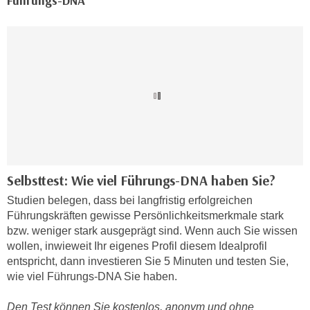
Führungs-DNA
h
r
e
e
n
C
I
o
h
o
r
k
e
i
D
e
a
s
t
f
e
ü
Selbsttest: Wie viel Führungs-DNA haben Sie?
n
r
Studien belegen, dass bei langfristig erfolgreichen
k
M
Führungskräften gewisse Persönlichkeitsmerkmale stark
e
a
bzw. weniger stark ausgeprägt sind. Wenn auch Sie wissen
i
r
wollen, inwieweit Ihr eigenes Profil diesem Idealprofil
n
k
entspricht, dann investieren Sie 5 Minuten und testen Sie,
e
e
wie viel Führungs-DNA Sie haben.
m
t
d
Den Test können Sie kostenlos, anonym und ohne
i