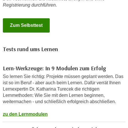
e
Registrierung durchführen.
n
m
g
E
z
U
Zum Selbsttest
w
-
e
D
c
a
k
Tests rund ums Lernen
t
e
e
u
n
Lern-Werkzeuge: In 9 Modulen zum Erfolg
n
s
d
So lernen Sie richtig: Projekte müssen geplant werden. Das
c
O
ist so im Beruf - aber auch beim Lernen. Dafür verrät Ihnen
h
p
Lernexpertin Dr. Katharina Turecek die richtigen
u
Lernmethoden: Wie Sie mit dem Lernen beginnen,
t
t
weitermachen - und schließlich erfolgreich abschließen.
i
z
m
r
zu den Lernmodulen
i
e
e
c