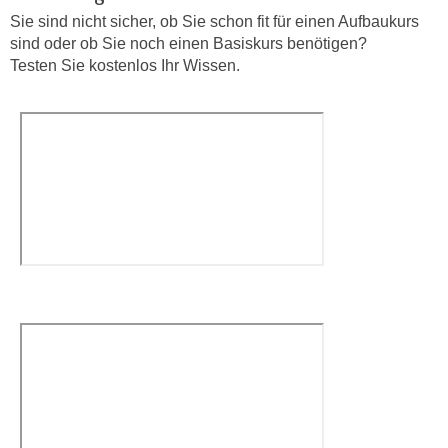
r
Sie sind nicht sicher, ob Sie schon fit für einen Aufbaukurs
a
t
sind oder ob Sie noch einen Basiskurs benötigen?
b
e
Testen Sie kostenlos Ihr Wissen.
e
C
n
o
.
o
W
k
e
i
n
e
n
s
S
z
i
u
e
A
d
n
e
a
r
l
C
y
o
s
o
e