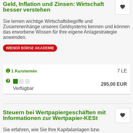
Geld, Inflation und Zinsen: Wirtschaft
n
Kur
e
besser verstehen
,
l
g
e
Sie lernen wichtige Wirtschaftsbegriffe und
e
Zusammenhänge unseres Geldsystems kennen und können
v
das erworbene Wissen für Ihre eigene Anlagestrategie
l
a
anwenden.
a
n
n
WIENER BÖRSE AKADEMIE
t
g
e
e
I
n
7
LE
n
1 Kurstermin
I
h
Kursverfügbarkeit:
Weitere Informationen zum Anmeldestatus "Verfügbar"
h
295,00
EUR
a
Verfügbar
r
l
e
t
d
e
u
Steuern bei Wertpapiergeschäften mit
a
Kur
Informationen zur Wertpapier-KESt
r
n
c
z
Sie erfahren, wie Sie Ihre Kapitalanlagen bzw.
h