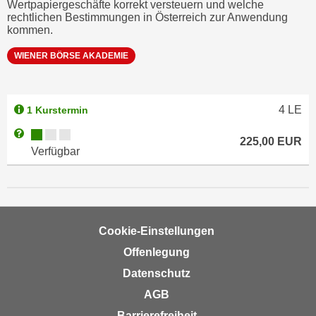
Wertpapiergeschäfte korrekt versteuern und welche
u
d
rechtlichen Bestimmungen in Österreich zur Anwendung
z
kommen.
i
e
e
i
WIENER BÖRSE AKADEMIE
C
g
o
e
o
n
4
LE
1 Kurstermin
k
.
Kursverfügbarkeit:
Weitere Informationen zum Anmeldestatus "Verfügbar"
i
U
225,00
EUR
Verfügbar
e
m
s
I
e
h
r
n
h
e
Cookie-Einstellungen
o
n
Offenlegung
b
d
e
Datenschutz
a
n
r
AGB
e
ü
Barrierefreiheit