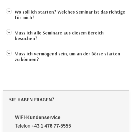
n
i
S
Wo soll ich starten? Welches Seminar ist das richtige
c
i
für mich?
h
e
n
a
Muss ich alle Seminare aus diesem Bereich
i
u
besuchen?
c
f
h
„
Muss ich vermögend sein, um an der Börse starten
t
A
zu können?
d
l
e
l
m
e
D
a
a
k
t
SIE HABEN FRAGEN?
z
e
e
n
p
WIFI-Kundenservice
s
t
Telefon
+43 1 476 77-5555
c
i