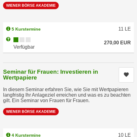
r
WIENER BÖRSE AKADEMIE
a
t
b
e
e
C
11
LE
n
5 Kurstermine
o
.
o
Kursverfügbarkeit:
Weitere Informationen zum Anmeldestatus "Verfügbar"
270,00
EUR
W
k
Verfügbar
e
i
n
e
n
s
Seminar für Frauen: Investieren in
S
Kur
z
Wertpapiere
i
u
e
In diesem Seminar erfahren Sie, wie Sie mit Wertpapieren
A
langfristig Ihr Anlageziel erreichen und was es zu beachten
d
n
gilt. Ein Seminar von Frauen für Frauen.
e
a
r
WIENER BÖRSE AKADEMIE
l
C
y
o
s
o
e
10
LE
4 Kurstermine