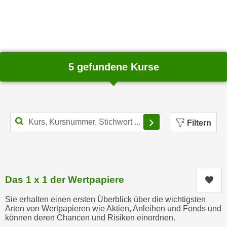
n
d
E
e
U
n
-
w
U
i
5 gefundene Kurse
S
r
A
z
u
i
n
e
t
Filterbereich schl
l
Filtern
e
o
r
r
w
i
o
e
r
Das 1 x 1 der Wertpapiere
Kur
n
f
t
Sie erhalten einen ersten Überblick über die wichtigsten
e
i
Arten von Wertpapieren wie Aktien, Anleihen und Fonds und
n
können deren Chancen und Risiken einordnen.
e
h