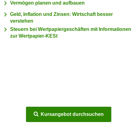
Vermögen planen und aufbauen
c
i
h
Geld, Inflation und Zinsen: Wirtschaft besser
m
t
verstehen
m
e
u
Steuern bei Wertpapiergeschäften mit Informationen
n
zur Wertpapier-KESt
n
S
g
i
v
e
e
,
r
d
w
a
e
s
n
s
d
w
e
i
n
Kursangebot durchsuchen
r
w
a
i
u
r
c