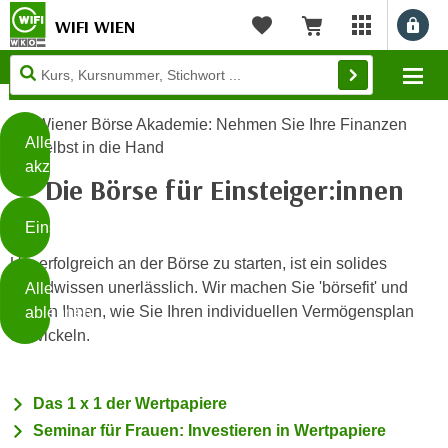
WIFI WIEN
Benu
myWIFI Apps ö
Merkliste
Warenkorb
Diese
Mo
Seite
Zum Inhalt springen
Zur Fußzeile springen
verwendet
Wiener Börse Akademie: Nehmen Sie Ihre Finanzen
Cookies
Alle
selbst in die Hand
akzeptieren
Die Börse für Einsteiger:innen
O
h
Einstellungen
n
e
Um erfolgreich an der Börse zu starten, ist ein solides
B
I
Grundwissen unerlässlich. Wir machen Sie 'börsefit' und
Alle
i
h
zeigen Ihnen, wie Sie Ihren individuellen Vermögensplan
ablehnen
t
r
entwickeln.
t
e
Weiterlesen
e
Z
b
u
Das 1 x 1 der Wertpapiere
e
s
Seminar für Frauen: Investieren in Wertpapiere
a
- nur für sichtbaren Text
t