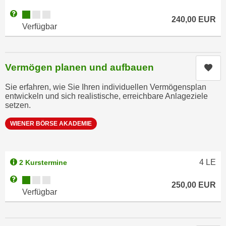
k
z
Kursverfügbarkeit:
Weitere Informationen zum Anmeldestatus "Verfügbar"
i
240,00
EUR
w
Verfügbar
e
e
-
c
S
k
e
Vermögen planen und aufbauen
Kur
e
t
n
Sie erfahren, wie Sie Ihren individuellen Vermögensplan
z
u
entwickeln und sich realistische, erreichbare Anlageziele
u
n
setzen.
n
d
WIENER BÖRSE AKADEMIE
g
u
z
m
u
f
s
4
LE
2 Kurstermine
ü
t
r
Kursverfügbarkeit:
Weitere Informationen zum Anmeldestatus "Verfügbar"
250,00
EUR
i
S
Verfügbar
m
i
m
e
e
r