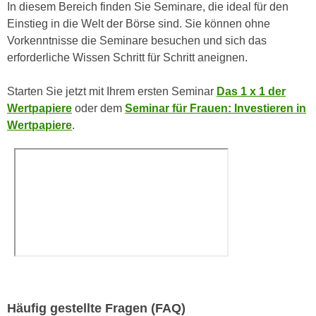
In diesem Bereich finden Sie Seminare, die ideal für den
e
e
Einstieg in die Welt der Börse sind. Sie können ohne
n
n
Vorkenntnisse die Seminare besuchen und sich das
e
o
erforderliche Wissen Schritt für Schritt aneignen.
i
t
n
w
Starten Sie jetzt mit Ihrem ersten Seminar
Das 1 x 1 der
s
e
Wertpapiere
oder dem
Seminar für Frauen: Investieren in
e
n
Wertpapiere
.
t
d
z
i
e
g
n
s
,
i
w
n
e
d
l
.
c
W
h
e
e
n
Häufig gestellte Fragen (FAQ)
s