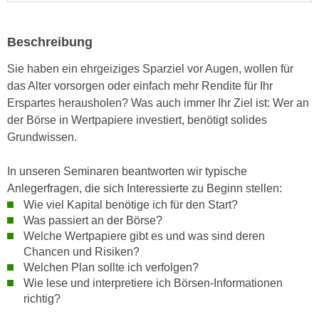
i
e
k
F
a
Beschreibung
u
n
n
Sie haben ein ehrgeiziges Sparziel vor Augen, wollen für
i
k
das Alter vorsorgen oder einfach mehr Rendite für Ihr
s
t
Erspartes herausholen? Was auch immer Ihr Ziel ist: Wer an
c
i
der Börse in Wertpapiere investiert, benötigt solides
h
o
Grundwissen.
e
n
n
d
In unseren Seminaren beantworten wir typische
U
e
Anlegerfragen, die sich Interessierte zu Beginn stellen:
n
r
Wie viel Kapital benötige ich für den Start?
t
W
Was passiert an der Börse?
e
e
Welche Wertpapiere gibt es und was sind deren
r
b
Chancen und Risiken?
n
s
Welchen Plan sollte ich verfolgen?
e
Wie lese und interpretiere ich Börsen-Informationen
e
h
richtig?
i
m
t