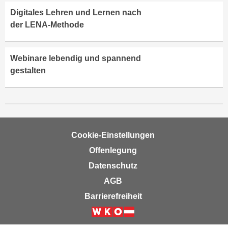
e
e
Digitales Lehren und Lernen nach
n
n
der LENA-Methode
e
o
i
t
n
Webinare lebendig und spannend
w
s
gestalten
e
e
n
t
d
z
i
e
g
n
s
Cookie-Einstellungen
,
i
Offenlegung
w
n
Datenschutz
e
d
l
AGB
.
c
W
Barrierefreiheit
h
e
e
n
Weiter zur Website der Wirts
s