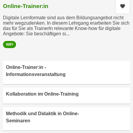
i
e
Online-Trainer:in
Kur
k
F
a
Digitale Lernformate sind aus dem Bildungsangebot nicht
u
mehr wegzudenken. In diesem Lehrgang erarbeiten Sie sich
n
n
das für Sie als TrainerIn relevante Know-how für digitale
i
k
Angebote: Sie beschäftigen si...
s
t
c
WIFI
i
h
o
e
n
n
Online-Trainer:in -
d
U
Informationsveranstaltung
e
n
r
t
W
Kollaboration im Online-Training
e
e
r
b
n
s
Methodik und Didaktik in Online-
e
e
Seminaren
h
i
m
t