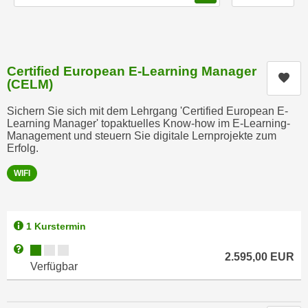
n
h
u
C
r
o
C
o
Certified European E-Learning Manager
o
Kur
k
(CELM)
o
i
k
Sichern Sie sich mit dem Lehrgang 'Certified European E-
e
i
Learning Manager' topaktuelles Know-how im E-Learning-
s
Management und steuern Sie digitale Lernprojekte zum
e
v
Erfolg.
s
o
,
WIFI
n
d
U
i
S
e
1 Kurstermin
-
f
a
Kursverfügbarkeit:
Weitere Informationen zum Anmeldestatus "Verfügbar"
ü
2.595,00
EUR
m
Verfügbar
r
e
d
r
i