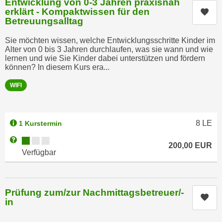
Entwicklung von 0-3 Jahren praxisnah
e
erklärt - Kompaktwissen für den
n
Kur
m
Betreuungsalltag
g
E
z
Sie möchten wissen, welche Entwicklungsschritte Kinder im
U
w
Alter von 0 bis 3 Jahren durchlaufen, was sie wann und wie
-
lernen und wie Sie Kinder dabei unterstützen und fördern
e
D
können? In diesem Kurs era...
c
a
k
WIFI
t
e
e
u
n
n
8
LE
1 Kurstermin
s
d
c
Kursverfügbarkeit:
Weitere Informationen zum Anmeldestatus "Verfügbar"
O
200,00
EUR
h
Verfügbar
p
u
t
t
i
z
m
Prüfung zum/zur Nachmittagsbetreuer/-
Kur
r
in
i
e
e
c