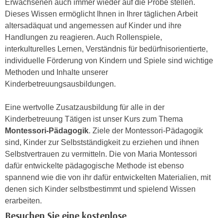
Erwachsenen auch immer wieder auf die Probe stellen.
h
e
Dieses Wissen ermöglicht Ihnen in Ihrer täglichen Arbeit
u
r
altersadäquat und angemessen auf Kinder und ihre
t
e
Handlungen zu reagieren. Auch Rollenspiele,
z
n
interkulturelles Lernen, Verständnis für bedürfnisorientierte,
a
“
individuelle Förderung von Kindern und Spiele sind wichtige
b
k
Methoden und Inhalte unserer
k
l
Kinderbetreuungsausbildungen.
o
i
m
c
Eine wertvolle Zusatzausbildung für alle in der
m
k
Kinderbetreuung Tätigen ist unser Kurs zum Thema
e
e
Montessori-Pädagogik
. Ziele der Montessori-Pädagogik
n
n
sind, Kinder zur Selbstständigkeit zu erziehen und ihnen
z
,
Selbstvertrauen zu vermitteln. Die von Maria Montessori
w
v
dafür entwickelte pädagogische Methode ist ebenso
i
e
spannend wie die von ihr dafür entwickelten Materialien, mit
s
r
denen sich Kinder selbstbestimmt und spielend Wissen
c
w
erarbeiten.
h
e
e
Besuchen Sie eine kostenlose
n