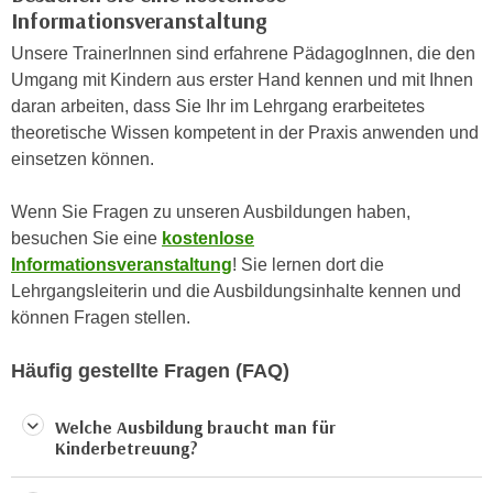
n
Informationsveranstaltung
d
E
e
Unsere TrainerInnen sind erfahrene PädagogInnen, die den
U
n
Umgang mit Kindern aus erster Hand kennen und mit Ihnen
-
w
daran arbeiten, dass Sie Ihr im Lehrgang erarbeitetes
U
i
theoretische Wissen kompetent in der Praxis anwenden und
S
r
einsetzen können.
A
z
u
i
Wenn Sie Fragen zu unseren Ausbildungen haben,
n
e
besuchen Sie eine
kostenlose
t
l
Informationsveranstaltung
! Sie lernen dort die
e
o
Lehrgangsleiterin und die Ausbildungsinhalte kennen und
r
r
können Fragen stellen.
w
i
o
e
Häufig gestellte Fragen (FAQ)
r
n
f
t
Welche Ausbildung braucht man für
e
Kinderbetreuung?
i
n
e
h