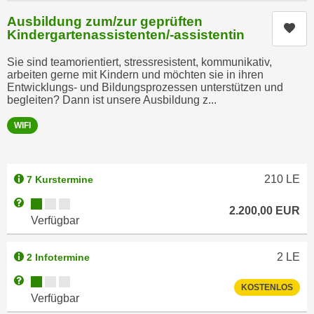
a
h
Ausbildung zum/zur geprüften
t
Kur
m
Kindergartenassistenten/-assistentin
e
e
n
Sie sind teamorientiert, stressresistent, kommunikativ,
O
arbeiten gerne mit Kindern und möchten sie in ihren
a
n
Entwicklungs- und Bildungsprozessen unterstützen und
u
begleiten? Dann ist unsere Ausbildung z...
l
c
i
WIFI
h
n
a
e
n
-
U
210
LE
7 Kurstermine
J
n
o
Kursverfügbarkeit:
Weitere Informationen zum Anmeldestatus "Verfügbar"
2.200,00
EUR
t
u
Verfügbar
e
r
r
n
2
LE
2 Infotermine
n
e
e
Kursverfügbarkeit:
Weitere Informationen zum Anmeldestatus "Verfügbar"
y
KOSTENLOS
h
Verfügbar
z
m