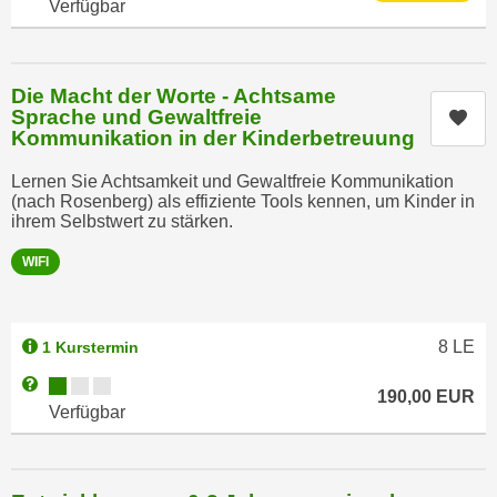
Verfügbar
h
r
e
e
n
C
I
Die Macht der Worte - Achtsame
o
h
Sprache und Gewaltfreie
Kur
o
Kommunikation in der Kinderbetreuung
r
k
e
i
Lernen Sie Achtsamkeit und Gewaltfreie Kommunikation
D
(nach Rosenberg) als effiziente Tools kennen, um Kinder in
e
a
ihrem Selbstwert zu stärken.
s
t
f
WIFI
e
ü
n
r
k
M
8
LE
1 Kurstermin
e
a
i
Kursverfügbarkeit:
Weitere Informationen zum Anmeldestatus "Verfügbar"
r
190,00
EUR
n
Verfügbar
k
e
e
m
t
d
i