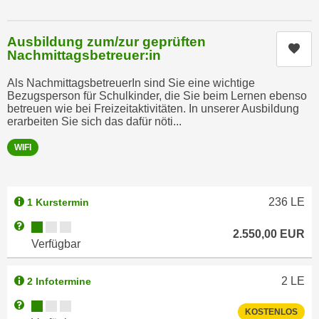
u
e
b
n
i
Ausbildung zum/zur geprüften
Kur
i
Nachmittagsbetreuer:in
e
n
t
Als NachmittagsbetreuerIn sind Sie eine wichtige
d
e
Bezugsperson für Schulkinder, die Sie beim Lernen ebenso
e
n
betreuen wie bei Freizeitaktivitäten. In unserer Ausbildung
n
erarbeiten Sie sich das dafür nöti...
,
U
w
WIFI
S
e
A
r
,
d
236
LE
1 Kurstermin
b
e
e
Kursverfügbarkeit:
Weitere Informationen zum Anmeldestatus "Verfügbar"
n
2.550,00
EUR
i
Verfügbar
w
w
e
e
i
2
LE
2 Infotermine
l
t
Kursverfügbarkeit:
Weitere Informationen zum Anmeldestatus "Verfügbar"
c
e
KOSTENLOS