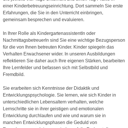
n
einer Kinderbetreuungseinrichtung. Dort sammeln Sie erste
i
S
Erfahrungen, die Sie in den Unterricht einbringen,
c
i
gemeinsam besprechen und evaluieren.
h
e
n
a
In Ihrer Rolle als KindergartenassistentIn oder
i
u
NachmittagsbetreuerIn sind Sie eine wichtige Bezugsperson
c
f
für die von Ihnen betreuten Kinder. Kinder spiegeln das
h
„
Verhalten Erwachsener wider. In unseren Ausbildungen
t
A
reflektieren Sie daher auch Ihre eigenen Stärken, bearbeiten
d
l
Ihre Lernfelder und befassen sich mit Selbstbild und
e
l
Fremdbild.
m
e
D
a
Sie erarbeiten sich Kenntnisse der Didaktik und
a
k
Entwicklungspsychologie. Sie lernen, wie sich Kinder in
t
z
unterschiedlichen Lebensaltern verhalten, welche
e
e
Lernschritte sie in ihrer geistigen und emotionalen
n
p
Entwicklung durchlaufen und wie und warum sie in
s
t
manchen Entwicklungsphasen die Geduld von
c
i