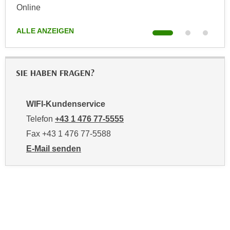
k
Online
z
i
ALL
w
e
ALLE ANZEIGEN
e
-
c
S
k
e
e
SIE HABEN FRAGEN?
t
n
z
u
u
WIFI-Kundenservice
n
n
d
Telefon
+43 1 476 77-5555
g
u
Fax +43 1 476 77-5588
z
m
E-Mail senden
u
f
an WIFI-Kundenservice: https://www.wifiwien.at/artik
s
ü
t
r
i
S
m
i
m
e
e
r