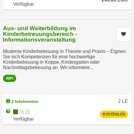
n
Verfügbar
b
p
e
e
r
r
h
Aus- und Weiterbildung im
s
i
Kinderbetreuungsbereich -
Kur
o
Informationsveranstaltung
n
n
a
Moderne Kinderbetreuung in Theorie und Praxis – Eignen
e
u
Sie sich Kompetenzen für eine hochwertige
n
s
Kinderbetreuung in Krippe, Kindergarten oder
b
Nachmittagsbetreuung an. Wir informiere...
e
e
i
WIFI
z
n
o
e
g
a
2
LE
2 Infotermine
e
n
n
Kursverfügbarkeit:
Weitere Informationen zum Anmeldestatus "Verfügbar"
g
KOSTENLOS
e
Verfügbar
e
n
n
D
e