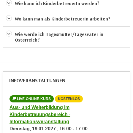
r
Wie kann ich KinderbetreuerIn werden?
a
t
b
e
Wo kann man als KinderbetreuerIn arbeiten?
e
C
n
o
Wie werde ich Tagesmutter/Tagesvater in
.
o
Österreich?
W
k
e
i
n
e
n
s
S
z
i
INFOVERANSTALTUNGEN
u
e
A
d
n
LIVE-ONLINE-KURS
KOSTENLOS
L
e
a
r
Aus- und Weiterbildung im
Aus
l
C
Kinderbetreuungsbereich -
Kin
y
o
Informationsveranstaltung
Die
s
o
Dienstag,
19.01.2027
,
16:00
-
17:00
Onl
e