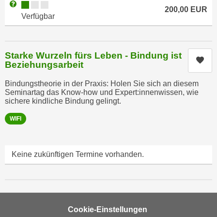
t
Kursverfügbarkeit:
Weitere Informationen zum Anmeldestatus "Verfügbar"
D
200,00
EUR
z
Verfügbar
a
n
z
i
u
v
v
Starke Wurzeln fürs Leben - Bindung ist
Kur
e
Beziehungsarbeit
e
a
r
Bindungstheorie in der Praxis: Holen Sie sich an diesem
u
a
Seminartag das Know-how und Expert:innenwissen, wie
u
r
sichere kindliche Bindung gelingt.
n
b
WIFI
t
e
e
i
r
t
Keine zukünftigen Termine vorhanden.
l
e
i
n
e
w
g
i
e
r
Cookie-Einstellungen
n
u