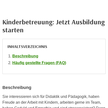
i
e
k
F
a
u
n
Kinderbetreuung: Jetzt Ausbildung
n
i
k
starten
s
t
c
i
h
o
INHALTSVERZEICHNIS
e
n
n
d
Beschreibung
U
e
Häufig gestellte Fragen (FAQ)
n
r
t
W
e
e
r
b
Beschreibung
n
s
e
e
Sie interessieren sich für Didaktik und Pädagogik, haben
h
i
Freude an der Arbeit mit Kindern, arbeiten gerne im Team,
m
t