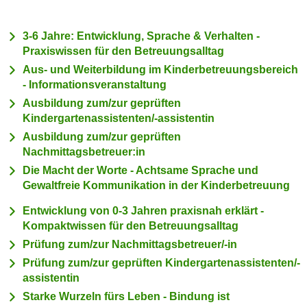
c
i
h
m
3-6 Jahre: Entwicklung, Sprache & Verhalten -
t
m
Praxiswissen für den Betreuungsalltag
e
u
Aus- und Weiterbildung im Kinderbetreuungsbereich
n
n
- Informationsveranstaltung
S
g
Ausbildung zum/zur geprüften
i
v
Kindergartenassistenten/-assistentin
e
e
Ausbildung zum/zur geprüften
,
r
Nachmittagsbetreuer:in
d
w
Die Macht der Worte - Achtsame Sprache und
a
e
Gewaltfreie Kommunikation in der Kinderbetreuung
s
n
s
Entwicklung von 0-3 Jahren praxisnah erklärt -
d
w
Kompaktwissen für den Betreuungsalltag
e
i
Prüfung zum/zur Nachmittagsbetreuer/-in
n
r
w
Prüfung zum/zur geprüften Kindergartenassistenten/-
a
assistentin
i
u
r
Starke Wurzeln fürs Leben - Bindung ist
c