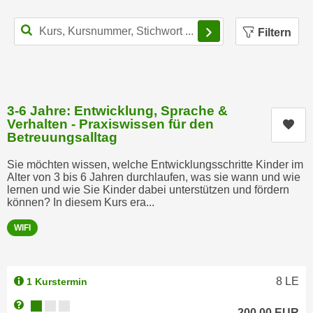
u
d
z
Filterbereich schl
Filtern
i
e
e
i
C
g
o
e
o
n
3-6 Jahre: Entwicklung, Sprache &
k
.
Verhalten - Praxiswissen für den
Kur
i
Betreuungsalltag
U
e
m
Sie möchten wissen, welche Entwicklungsschritte Kinder im
s
I
Alter von 3 bis 6 Jahren durchlaufen, was sie wann und wie
e
h
lernen und wie Sie Kinder dabei unterstützen und fördern
r
können? In diesem Kurs era...
n
h
e
WIFI
o
n
b
d
e
a
8
LE
1 Kurstermin
n
r
e
Kursverfügbarkeit:
Weitere Informationen zum Anmeldestatus "Verfügbar"
ü
200,00
EUR