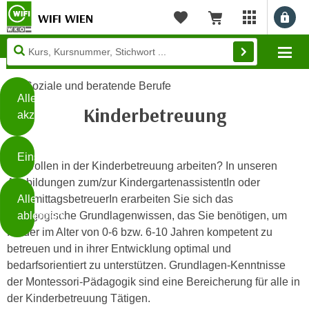
WIFI WIEN
Benu
myWIFI Apps ö
Merkliste
Warenkorb
Diese
Mo
Seite
Zum Inhalt springen
Zur Fußzeile springen
verwendet
Soziale und beratende Berufe
Cookies
Alle
Kinderbetreuung
akzeptieren
O
h
Einstellungen
n
Sie wollen in der Kinderbetreuung arbeiten? In unseren
e
Ausbildungen zum/zur KindergartenassistentIn oder
B
I
Alle
NachmittagsbetreuerIn erarbeiten Sie sich das
i
h
ablehnen
pädagogische Grundlagenwissen, das Sie benötigen, um
t
r
Kinder im Alter von 0-6 bzw. 6-10 Jahren kompetent zu
t
e
betreuen und in ihrer Entwicklung optimal und
Weiterlesen
e
Z
bedarfsorientiert zu unterstützen. Grundlagen-Kenntnisse
b
u
der Montessori-Pädagogik sind eine Bereicherung für alle in
e
s
der Kinderbetreuung Tätigen.
a
- nur für sichtbaren Text
t