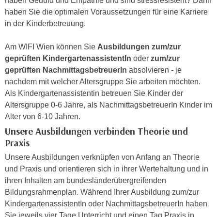
haben Geduld und Empathie und sind stressresistent? Dann
e
e
haben Sie die optimalen Voraussetzungen für eine Karriere
n
n
in der Kinderbetreuung.
e
o
i
t
Am WIFI Wien können Sie
Ausbildungen zum/zur
n
w
geprüften KindergartenassistentIn
oder
zum/zur
s
e
geprüften NachmittagsbetreuerIn
absolvieren - je
e
n
nachdem mit welcher Altersgruppe Sie arbeiten möchten.
t
d
Als Kindergartenassistentin betreuen Sie Kinder der
z
i
Altersgruppe 0-6 Jahre, als NachmittagsbetreuerIn Kinder im
e
g
Alter von 6-10 Jahren.
n
s
Unsere Ausbildungen verbinden Theorie und
,
i
Praxis
w
n
Unsere Ausbildungen verknüpfen von Anfang an Theorie
e
d
und Praxis und orientieren sich in ihrer Wertehaltung und in
l
.
ihren Inhalten am bundesländerübergreifenden
c
W
Bildungsrahmenplan. Während Ihrer Ausbildung zum/zur
h
e
KindergartenassistentIn oder NachmittagsbetreuerIn haben
e
n
Sie jeweils vier Tage Unterricht und einen Tag Praxis in
s