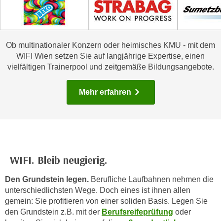
u
e
b
n
i
i
e
Ob multinationaler Konzern oder heimisches KMU - mit dem
n
t
WIFI Wien setzen Sie auf langjährige Expertise, einen
d
e
vielfältigen Trainerpool und zeitgemäße Bildungsangebote.
e
n
n
,
Mehr erfahren
U
w
S
e
A
r
,
d
b
e
e
n
WIFI. Bleib neugierig.
i
w
w
Den Grundstein legen.
Berufliche Laufbahnen nehmen die
e
e
unterschiedlichsten Wege. Doch eines ist ihnen allen
i
l
gemein: Sie profitieren von einer soliden Basis. Legen Sie
t
den Grundstein z.B. mit der
Berufsreifeprüfung
oder
c
e