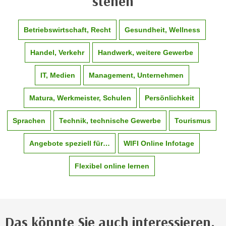
stehen
e
e
n
n
Betriebswirtschaft, Recht
Gesundheit, Wellness
e
o
i
t
Handel, Verkehr
Handwerk, weitere Gewerbe
n
w
s
e
IT, Medien
Management, Unternehmen
e
n
t
d
Matura, Werkmeister, Schulen
Persönlichkeit
z
i
e
g
Sprachen
Technik, technische Gewerbe
Tourismus
n
s
,
Angebote speziell für…
WIFI Online Infotage
i
w
n
e
Flexibel online lernen
d
l
.
c
W
h
e
e
n
Das könnte Sie auch interessieren.
s