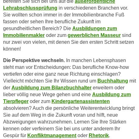
bereiten Sie sich bei uns auf die
außerordentliche
h
r
Lehrabschlussprüfung
in verschiedenen Branchen vor.
e
e
Sie wollten schon immer in der Immobilienbranche Fuß
n
C
fassen oder sehen Ihre berufliche Zukunft im
I
o
gesundheitlichen Bereich? Die
Ausbildungen zum
h
o
Immobilienmakler
oder zum
gewerblichen Masseur
sind
r
k
nur zwei von vielen, mit denen Sie den ersten Schritt setzen
e
können!
i
D
e
Die Perspektive wechseln.
In manchen Lebensphasen
a
s
steht man vor Entscheidungen: Das berufliche Know-how
t
f
vertiefen oder eine ganz neue Richtung einschlagen?
e
ü
Vielleicht möchten Sie Ihr Wissen rund um
Buchhaltung
mit
n
r
der
Ausbildung zum Bilanzbuchhalter
erweitern oder
k
M
lieber völlig neue Wege gehen und eine
Ausbildung zum
e
Tierpfleger
oder zum
Kindergartenassistenten
a
i
absolvieren? Auch die persönliche Weiterentwicklung bringt
r
n
Sie auf dem Weg in die Zukunft voran und hilft, neue
k
e
Abzweigungen wahrzunehmen. Lernen Sie Ihre Stärken
e
kennen oder verfeinern Sie bei uns unter anderem Ihr
m
t
Gespür für
Konfliktmanagement
oder
Rhetorik
.
d
i