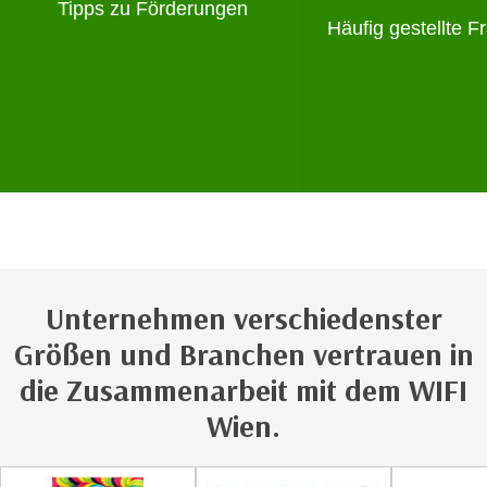
Tipps zu Förderungen
a
h
Häufig gestellte 
t
m
e
e
n
O
a
n
u
l
c
i
h
n
a
e
n
-
U
J
n
Unternehmen verschiedenster
o
t
u
Größen und Branchen vertrauen in
e
r
r
die Zusammenarbeit mit dem WIFI
n
n
e
Wien.
e
y
h
z
m