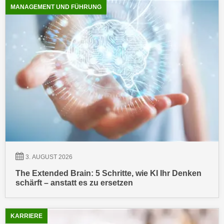
h
e
MANAGEMENT UND FÜHRUNG
u
r
t
e
z
n
a
“
b
k
k
l
o
i
m
c
m
k
e
e
n
n
z
,
3. AUGUST 2026
w
v
i
The Extended Brain: 5 Schritte, wie KI Ihr Denken
e
schärft – anstatt es zu ersetzen
s
r
c
w
h
e
KARRIERE
e
n