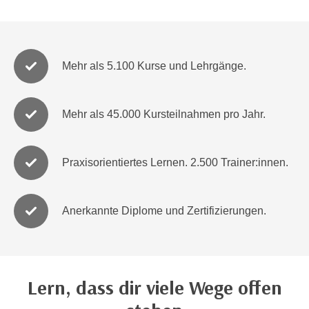
i
e
k
F
a
u
n
n
Mehr als 5.100 Kurse und Lehrgänge.
i
k
s
t
c
i
Mehr als 45.000 Kursteilnahmen pro Jahr.
h
o
e
n
n
d
Praxisorientiertes Lernen. 2.500 Trainer:innen.
U
e
n
r
t
W
Anerkannte Diplome und Zertifizierungen.
e
e
r
b
n
s
e
e
Lern, dass dir viele Wege offen
h
i
m
t