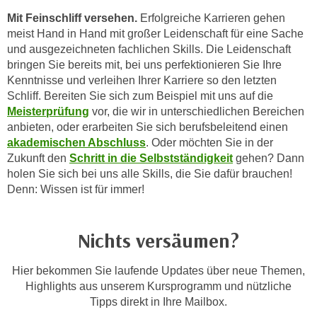
e
n
Mit Feinschliff versehen.
Erfolgreiche Karrieren gehen
m
g
meist Hand in Hand mit großer Leidenschaft für eine Sache
E
und ausgezeichneten fachlichen Skills. Die Leidenschaft
z
U
bringen Sie bereits mit, bei uns perfektionieren Sie Ihre
w
-
Kenntnisse und verleihen Ihrer Karriere so den letzten
e
D
Schliff. Bereiten Sie sich zum Beispiel mit uns auf die
c
Meisterprüfung
vor, die wir in unterschiedlichen Bereichen
a
k
anbieten, oder erarbeiten Sie sich berufsbeleitend einen
t
e
akademischen Abschluss
. Oder möchten Sie in der
e
u
Zukunft den
Schritt in die Selbstständigkeit
gehen? Dann
n
n
holen Sie sich bei uns alle Skills, die Sie dafür brauchen!
s
d
Denn: Wissen ist für immer!
c
O
h
p
u
Nichts versäumen?
t
t
i
z
Hier bekommen Sie laufende Updates über neue Themen,
m
r
Highlights aus unserem Kursprogramm und nützliche
i
e
Tipps direkt in Ihre Mailbox.
e
c