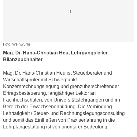
e
n
m
g
E
z
U
w
-
e
D
c
Foto: Weinwurm
a
k
Mag. Dr. Hans-Christian Heu, Lehrgangsleiter
t
e
Bilanzbuchhalter
e
u
n
Mag. Dr. Hans-Christian Heu ist Steuerberater und
n
s
Wirtschaftsprüfer mit Schwerpunkt
d
c
Konzernrechnungslegung und grenzüberschreitender
O
h
Ertragsbesteuerung, langjähriger Lektor an
p
Fachhochschulen, von Universitätslehrgängen und im
u
t
Bereich der Erwachsenenbildung. Die Verbindung
t
i
Lehrtätigkeit / Steuer- und Rechnungslegungsconsulting
z
m
und somit das Einfließen von Praxiserfahrung in die
r
i
Lehrplangestaltung ist von prioritärer Bedeutung.
e
e
c