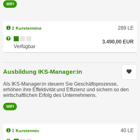
h
WIFI
e
u
c
t
h
z
n
289
LE
2 Kurstermine
r
i
Kursverfügbarkeit:
Weitere Informationen zum Anmeldestatus "Verfügbar"
e
3.490,00
EUR
s
Verfügbar
c
c
h
h
t
e
l
Ausbildung IKS-Manager:in
Kur
D
i
a
Als IKS-Manager:in steuern Sie Geschäftsprozesse,
c
t
erhöhen ihre Effektivität und Effizienz und sichern so den
h
e
wirtschaftlichen Erfolg des Unternehmens.
e
n
WIFI
n
.
R
E
e
i
c
40
LE
1 Kurstermin
n
h
e