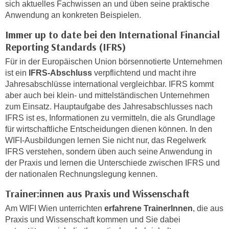
n
sich aktuelles Fachwissen an und üben seine praktische
i
Anwendung an konkreten Beispielen.
S
c
i
Immer up to date bei den International Financial
h
e
Reporting Standards (IFRS)
n
a
i
Für in der Europäischen Union börsennotierte Unternehmen
u
ist ein
IFRS-Abschluss
verpflichtend und macht ihre
c
f
Jahresabschlüsse international vergleichbar. IFRS kommt
h
„
aber auch bei klein- und mittelständischen Unternehmen
t
A
zum Einsatz. Hauptaufgabe des Jahresabschlusses nach
d
l
IFRS ist es, Informationen zu vermitteln, die als Grundlage
e
l
für wirtschaftliche Entscheidungen dienen können. In den
m
e
WIFI-Ausbildungen lernen Sie nicht nur, das Regelwerk
D
a
IFRS verstehen, sondern üben auch seine Anwendung in
a
der Praxis und lernen die Unterschiede zwischen IFRS und
k
t
der nationalen Rechnungslegung kennen.
z
e
e
Trainer:innen aus Praxis und Wissenschaft
n
p
s
Am WIFI Wien unterrichten
erfahrene TrainerInnen
, die aus
t
Praxis und Wissenschaft kommen und Sie dabei
c
i