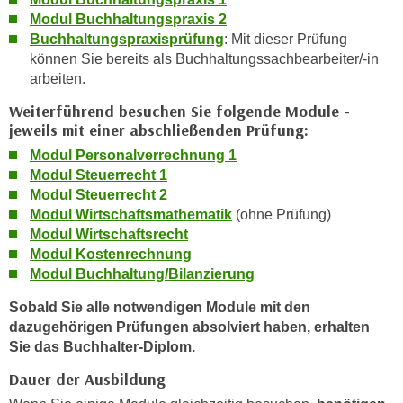
k
z
Modul Buchhaltungspraxis 2
i
w
Buchhaltungspraxisprüfung
:
Mit dieser Prüfung
e
e
können Sie bereits als Buchhaltungssachbearbeiter/-in
-
c
arbeiten.
S
k
Weiterführend besuchen Sie folgende Module -
e
e
jeweils mit einer abschließenden Prüfung:
t
n
Modul Personalverrechnung 1
z
u
Modul Steuerrecht 1
u
n
Modul Steuerrecht 2
n
d
Modul Wirtschaftsmathematik
(ohne Prüfung)
g
u
Modul Wirtschaftsrecht
z
m
Modul Kostenrechnung
u
f
Modul Buchhaltung/Bilanzierung
s
ü
Sobald Sie alle notwendigen Module mit den
t
r
dazugehörigen Prüfungen absolviert haben, erhalten
i
S
Sie das Buchhalter-Diplom.
m
i
m
Dauer der Ausbildung
e
e
r