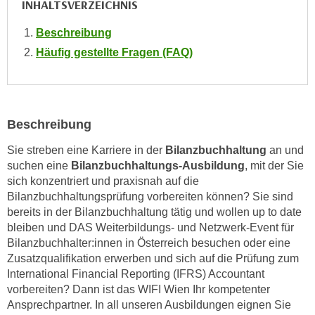
INHALTSVERZEICHNIS
e
e
n
Beschreibung
n
e
o
Häufig gestellte Fragen (FAQ)
i
t
n
w
s
e
e
n
Beschreibung
t
d
z
Sie streben eine Karriere in der
Bilanzbuchhaltung
an und
i
e
suchen eine
Bilanzbuchhaltungs-Ausbildung
, mit der Sie
g
n
sich konzentriert und praxisnah auf die
s
,
Bilanzbuchhaltungsprüfung vorbereiten können? Sie sind
i
bereits in der Bilanzbuchhaltung tätig und wollen up to date
w
n
bleiben und DAS Weiterbildungs- und Netzwerk-Event für
e
d
Bilanzbuchhalter:innen in Österreich besuchen oder eine
l
.
Zusatzqualifikation erwerben und sich auf die Prüfung zum
c
W
International Financial Reporting (IFRS) Accountant
h
e
vorbereiten? Dann ist das WIFI Wien Ihr kompetenter
e
n
Ansprechpartner. In all unseren Ausbildungen eignen Sie
s