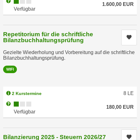
Kursverfügbarkeit:
Weitere Informationen zum Anmeldestatus "Verfügbar"
1.600,00
EUR
t
A
Verfügbar
e
u
g
f
e
l
Repetitorium für die schriftliche
n
Kur
i
Bilanzbuchhaltungsprüfung
i
s
e
t
Gezielte Wiederholung und Vorbereitung auf die schriftliche
ß
Bilanzbuchhaltungsprüfung.
u
e
n
WIFI
n
g
u
d
n
e
8
LE
2 Kurstermine
d
r
i
Kursverfügbarkeit:
Weitere Informationen zum Anmeldestatus "Verfügbar"
P
180,00
EUR
n
Verfügbar
a
s
r
b
t
e
n
Bilanzierung 2025 - Steuern 2026/27
Kur
s