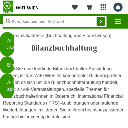
WIFI WIEN
Benu
myWIFI Apps ö
Merkliste
Warenkorb
Diese
Mo
Seite
Zum Inhalt springen
Zur Fußzeile springen
verwendet
Finanzakademie (Buchhaltung und Finanzwesen)
Cookies
Alle
Bilanzbuchhaltung
akzeptieren
O
h
Einstellungen
n
Wenn Sie eine fundierte Bilanzbuchhalter-Ausbildung
e
suchen, ist das WIFI Wien Ihr kompetenter Bildungspartner -
B
I
Alle
Egal, ob es sich um die Bilanzbuchhalterprüfung handelt,
i
h
ablehnen
um Netzwerk-Veranstaltungen, spezielle Themen für
t
r
BilanzbuchhalterInnen in Österreich, International Financial
t
e
Reporting Standards (IFRS)-Ausbildungen oder laufende
Weiterlesen
e
Z
Weiterbildungen, mit denen Sie in Ihrem hochspezialisierten
b
u
Fachgebiet immer up to date sind.
e
s
a
- nur für sichtbaren Text
t