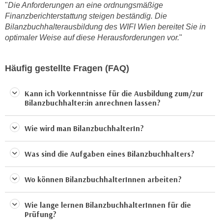
r
"
Die Anforderungen an eine ordnungsmäßige
h
u
Finanzberichterstattung steigen beständig. Die
t
Bilanzbuchhalterausbildung des WIFI Wien bereitet Sie in
n
a
optimaler Weise auf diese Herausforderungen vor.
"
g
n
s
g
z
Häufig gestellte Fragen (FAQ)
e
w
m
e
Kann ich Vorkenntnisse für die Ausbildung zum/zur
e
c
Bilanzbuchhalter:in anrechnen lassen?
s
k
s
e
Wie wird man BilanzbuchhalterIn?
e
g
n
e
e
Was sind die Aufgaben eines Bilanzbuchhalters?
s
n
e
S
Wo können BilanzbuchhalterInnen arbeiten?
t
c
z
h
t
Wie lange lernen BilanzbuchhalterInnen für die
u
Prüfung?
.