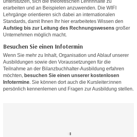
unterstützen, sich die theoretischen Lehrinhalte zu
h
e
erarbeiten und an Beispielen anzuwenden. Die WIFI
u
r
Lehrgänge orientieren sich dabei an internationalen
t
e
Standards, damit Ihnen Ihr hier erarbeitetes Wissen den
z
n
Aufstieg bis zur Leitung des Rechnungswesens
großer
a
“
Unternehmen möglich macht.
b
k
Besuchen Sie einen Infotermin
k
l
o
Wenn Sie mehr zu Inhalt, Organisation und Ablauf unserer
i
m
Ausbildungen sowie den Voraussetzungen für die
c
m
Teilnahme an der Bilanzbuchhalter-Ausbildung erfahren
k
möchten,
besuchen Sie einen unserer kostenlosen
e
e
Infotermine
. Sie können dort auch die Kursleiter:innen
n
n
persönlich kennenlernen und Fragen zur Ausbildung stellen.
z
,
w
v
i
e
s
r
c
w
h
e
e
n