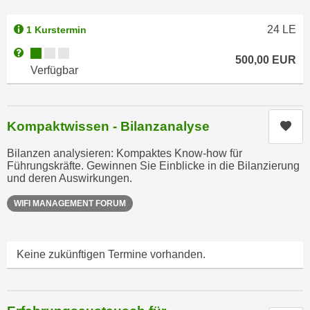
e
i
r
o
24
LE
1 Kurstermin
i
n
Kursverfügbarkeit:
Weitere Informationen zum Anmeldestatus "Verfügbar"
k
500,00
EUR
e
Verfügbar
a
n
n
z
i
u
s
Kompaktwissen - Bilanzanalyse
Kur
d
c
e
Bilanzen analysieren: Kompaktes Know-how für
h
n
Führungskräfte. Gewinnen Sie Einblicke in die Bilanzierung
e
C
und deren Auswirkungen.
R
o
e
WIFI MANAGEMENT FORUM
o
g
k
i
i
e
Keine zukünftigen Termine vorhanden.
e
r
s
u
f
n
i