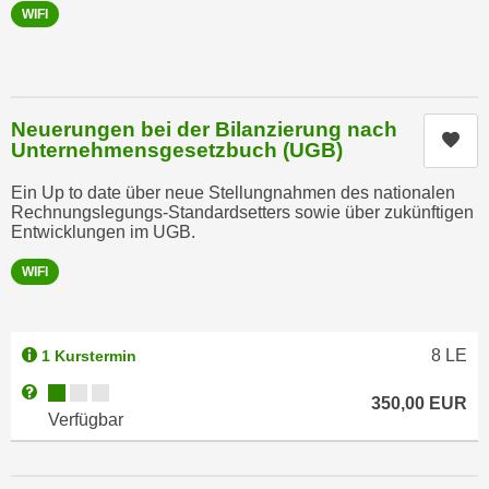
t
WIFI
n
e
e
n
r
s
l
c
Neuerungen bei der Bilanzierung nach
a
h
Kur
Unternehmensgesetzbuch (UGB)
n
u
g
t
Ein Up to date über neue Stellungnahmen des nationalen
e
Rechnungslegungs-Standardsetters sowie über zukünftigen
z
Entwicklungen im UGB.
n
e
k
r
WIFI
a
k
n
l
n
ä
8
LE
1 Kurstermin
.
r
Kursverfügbarkeit:
Weitere Informationen zum Anmeldestatus "Verfügbar"
u
350,00
EUR
Verfügbar
n
g
.