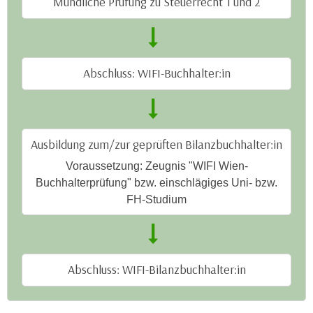
Mündliche Prüfung zu Steuerrecht 1 und 2
u
e
b
n
i
i
e
n
t
Abschluss: WIFI-Buchhalter:in
d
e
e
n
n
,
U
w
Ausbildung zum/zur geprüften Bilanzbuchhalter:in
S
e
Voraussetzung: Zeugnis "WIFI Wien-
A
r
Buchhalterprüfung" bzw. einschlägiges Uni- bzw.
,
d
FH-Studium
b
e
e
n
i
w
w
e
e
Abschluss: WIFI-Bilanzbuchhalter:in
i
l
t
c
e