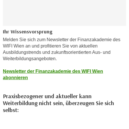
n
d
E
e
U
n
-
w
Ihr Wissensvorsprung
U
i
S
Melden Sie sich zum Newsletter der Finanzakademie des
r
A
WIFI Wien an und profitieren Sie von aktuellen
z
Ausbildungstrends und zukunftsorientierten Aus- und
u
i
Weiterbildungsangeboten.
n
e
t
l
Newsletter der Finanzakademie des WIFI Wien
e
o
abonnieren
r
r
w
i
o
Praxisbezogener und aktueller kann
e
r
Weiterbildung nicht sein, überzeugen Sie sich
n
f
selbst:
t
e
i
n
e
h