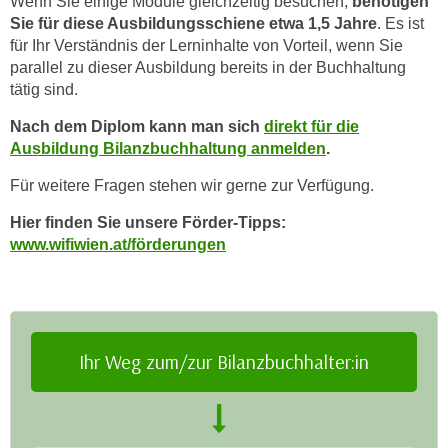
Wenn Sie einige Module gleichzeitig besuchen,
benötigen
n
e
Sie für diese Ausbildungsschiene etwa 1,5 Jahre
.
Es ist
,
für Ihr Verständnis der Lerninhalte von Vorteil, wenn Sie
l
g
parallel zu dieser Ausbildung bereits in der Buchhaltung
e
e
tätig sind.
v
l
a
Nach dem Diplom kann man sich
direkt für die
a
n
Ausbildung Bilanzbuchhaltung anmelden
.
n
t
g
Für weitere Fragen stehen wir gerne zur Verfügung.
e
e
I
Hier finden Sie unsere Förder-Tipps:
n
n
www.wifiwien.at/förderungen
I
h
h
a
r
l
e
t
d
e
Ihr Weg zum/zur Bilanzbuchhalter:in
u
a
r
n
c
z
h