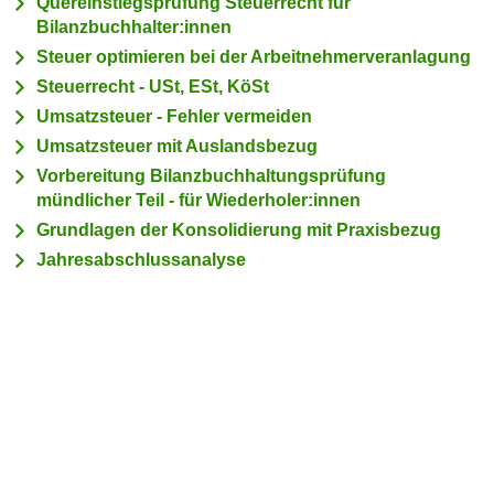
Quereinstiegsprüfung Steuerrecht für
n
h
Bilanzbuchhalter:innen
u
C
Steuer optimieren bei der Arbeitnehmerveranlagung
r
o
Steuerrecht - USt, ESt, KöSt
C
o
o
Umsatzsteuer - Fehler vermeiden
k
o
Umsatzsteuer mit Auslandsbezug
i
k
Vorbereitung Bilanzbuchhaltungsprüfung
e
i
mündlicher Teil - für Wiederholer:innen
s
e
Grundlagen der Konsolidierung mit Praxisbezug
v
s
Jahresabschlussanalyse
o
,
n
d
U
i
S
e
-
f
a
ü
m
r
e
d
r
i