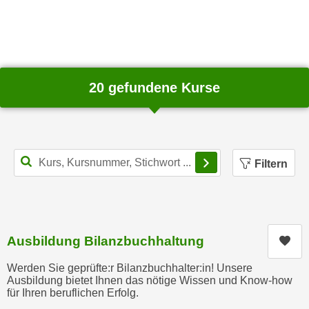
e
t
r
e
p
,
e
b
r
i
20 gefundene Kurse
s
s
o
k
n
e
e
i
n
Filterbereich schl
Filtern
n
b
e
e
d
z
a
o
t
g
Ausbildung Bilanzbuchhaltung
Kur
e
e
n
Werden Sie geprüfte:r Bilanzbuchhalter:in! Unsere
n
Ausbildung bietet Ihnen das nötige Wissen und Know-how
s
e
für Ihren beruflichen Erfolg.
c
t