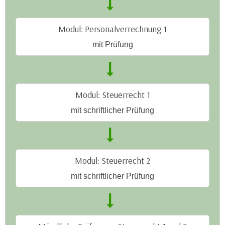
a
h
t
m
Modul: Personalverrechnung 1
e
e
n
mit Prüfung
O
a
n
u
l
c
i
h
Modul: Steuerrecht 1
n
a
e
mit schriftlicher Prüfung
n
-
U
J
n
o
t
u
Modul: Steuerrecht 2
e
r
r
mit schriftlicher Prüfung
n
n
e
e
y
h
z
m