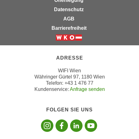
Offenlegung
“
Datenschutz
k
AGB
ö
Barrierefreiheit
n
n
Weiter zur Website der Wirts
e
n
ADRESSE
S
i
WIFI Wien
e
Währinger Gürtel 97, 1180 Wien
I
Telefon: +43 1 476 77
h
Kundenservice:
Anfrage senden
r
e
FOLGEN SIE UNS
C
Folgen sie uns
Folgen sie 
Folgen si
Folgen 
o
o
k