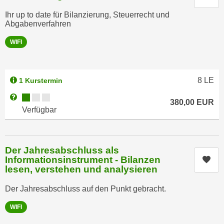
e
o
Ihr up to date für Bilanzierung, Steuerrecht und
r
n
Abgabenverfahren
u
d
n
WIFI
e
d
r
n
e
ä
8
LE
1 Kurstermin
a
h
u
Kursverfügbarkeit:
Weitere Informationen zum Anmeldestatus "Verfügbar"
e
380,00
EUR
c
Verfügbar
r
h
e
d
I
i
n
Der Jahresabschluss als
e
Informationsinstrument - Bilanzen
Kur
f
U
lesen, verstehen und analysieren
o
S
r
Der Jahresabschluss auf den Punkt gebracht.
-
m
a
a
WIFI
m
t