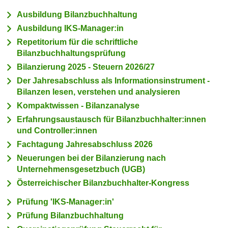
c
i
Ausbildung Bilanzbuchhaltung
h
m
Ausbildung IKS-Manager:in
t
m
Repetitorium für die schriftliche
e
u
Bilanzbuchhaltungsprüfung
n
n
Bilanzierung 2025 - Steuern 2026/27
S
g
Der Jahresabschluss als Informationsinstrument -
i
v
Bilanzen lesen, verstehen und analysieren
e
e
,
Kompaktwissen - Bilanzanalyse
r
d
Erfahrungsaustausch für Bilanzbuchhalter:innen
w
a
und Controller:innen
e
s
Fachtagung Jahresabschluss 2026
n
s
Neuerungen bei der Bilanzierung nach
d
w
Unternehmensgesetzbuch (UGB)
e
i
n
Österreichischer Bilanzbuchhalter-Kongress
r
w
Prüfung 'IKS-Manager:in'
a
i
u
Prüfung Bilanzbuchhaltung
r
c