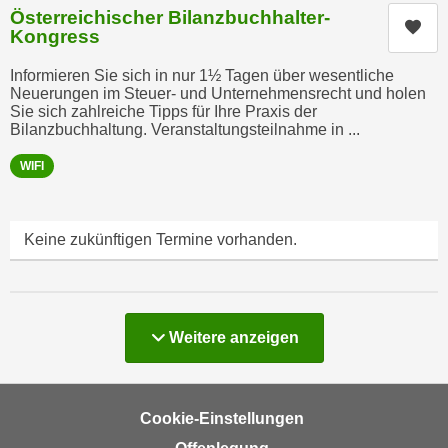
U
Österreichischer Bilanzbuchhalter-
Kur
Kongress
n
t
Informieren Sie sich in nur 1½ Tagen über wesentliche
e
Neuerungen im Steuer- und Unternehmensrecht und holen
r
Sie sich zahlreiche Tipps für Ihre Praxis der
Bilanzbuchhaltung. Veranstaltungsteilnahme in ...
„
E
WIFI
i
n
s
Keine zukünftigen Termine vorhanden.
t
e
l
l
Kurse
Weitere
anzeigen
u
n
g
Cookie-Einstellungen
e
n