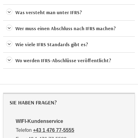
t
D
z
a
Was versteht man unter IFRS?
n
z
i
u
Wer muss einen Abschluss nach IFRS machen?
v
v
e
e
Wie viele IFRS Standards gibt es?
a
r
u
a
Wo werden IFRS-Abschlüsse veröffentlicht?
u
r
n
b
t
e
e
i
r
t
l
e
SIE HABEN FRAGEN?
i
n
e
w
g
WIFI-Kundenservice
i
e
Telefon
+43 1 476 77-5555
r
n
u