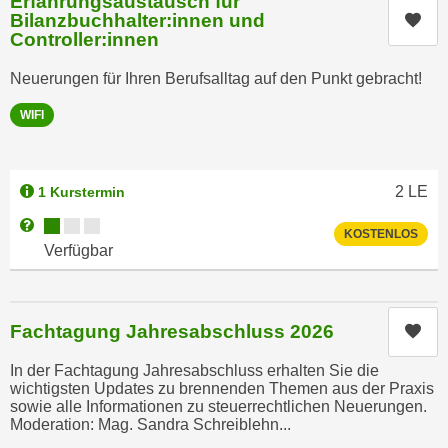
Erfahrungsaustausch für
g
Bilanzbuchhalter:innen und
Kur
n
Controller:innen
Z
d
u
e
Neuerungen für Ihren Berufsalltag auf den Punkt gebracht!
g
n
a
WIFI
S
n
i
g
e
z
i
2
LE
1 Kurstermin
u
n
Kursverfügbarkeit:
Weitere Informationen zum Anmeldestatus "Verfügbar"
d
KOSTENLOS
u
Verfügbar
i
n
e
s
s
e
e
Fachtagung Jahresabschluss 2026
Kur
r
n
e
In der Fachtagung Jahresabschluss erhalten Sie die
D
r
wichtigsten Updates zu brennenden Themen aus der Praxis
a
sowie alle Informationen zu steuerrechtlichen Neuerungen.
D
t
Moderation: Mag. Sandra Schreiblehn...
a
e