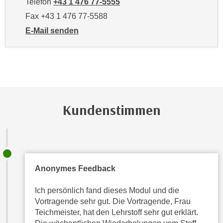
Telefon
+43 1 476 77-5555
t
D
z
Fax +43 1 476 77-5588
a
n
E-Mail senden
z
i
an WIFI-Kundenservice: https://www.wifiwien.at/artik
u
v
v
e
e
a
r
u
a
u
r
Kundenstimmen
n
b
t
e
e
i
r
t
l
e
Anonymes Feedback
i
n
e
w
Ich persönlich fand dieses Modul und die
g
i
Vortragende sehr gut. Die Vortragende, Frau
e
r
Teichmeister, hat den Lehrstoff sehr gut erklärt.
n
u