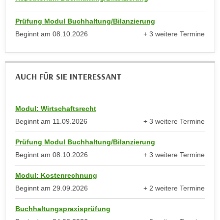
e
n
m
Prüfung Modul Buchhaltung/Bilanzierung
g
E
Beginnt am
08.10.2026
+ 3 weitere Termine
z
U
anzeigen
w
-
e
D
c
AUCH FÜR SIE INTERESSANT
a
k
t
e
e
u
Modul: Wirtschaftsrecht
n
n
Beginnt am
11.09.2026
+ 3 weitere Termine
s
d
anzeigen
c
O
Prüfung Modul Buchhaltung/Bilanzierung
h
p
Beginnt am
08.10.2026
+ 3 weitere Termine
u
anzeigen
t
t
Modul: Kostenrechnung
i
z
m
Beginnt am
29.09.2026
+ 2 weitere Termine
r
anzeigen
i
e
Buchhaltungspraxisprüfung
e
c