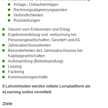
h
e
Anlage-, Umlaufvermögen
u
r
Rechnungsabgrenzungsposten
t
Verbindlichkeiten
e
z
Rückstellungen
n
a
“
Steuern vom Einkommen und Ertrag
b
k
Ergebnisverteilung und -verbuchung bei
k
l
Personengesellschaften, GesmbH und AG
o
i
Jahresabschlussarbeiten
m
c
Besonderheiten des Jahresabschlusses bei
m
k
Kapitalgesellschaften
e
Außenprüfung (Betriebsprüfung)
e
n
Leasing
n
z
Factoring
,
w
Kommissionsgeschäfte
v
i
e
8 Lehreinheiten werden mittels Lernplattform als
s
r
eLearning online vermittelt.
c
w
h
e
Ziele
e
n