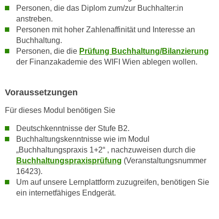
r
Personen, die das Diplom zum/zur Buchhalter:in
a
t
anstreben.
b
e
Personen mit hoher Zahlenaffinität und Interesse an
e
C
Buchhaltung.
n
o
Personen, die die
Prüfung Buchhaltung/Bilanzierung
.
der Finanzakademie des WIFI Wien ablegen wollen.
o
W
k
e
i
Voraussetzungen
n
e
n
s
Für dieses Modul benötigen Sie
S
z
Deutschkenntnisse der Stufe B2.
i
u
Buchhaltungskenntnisse wie im Modul
e
A
„Buchhaltungspraxis 1+2“ , nachzuweisen durch die
d
n
Buchhaltungspraxisprüfung
(Veranstaltungsnummer
e
a
16423).
r
l
Um auf unsere Lernplattform zuzugreifen, benötigen Sie
C
y
ein internetfähiges Endgerät.
o
s
o
e