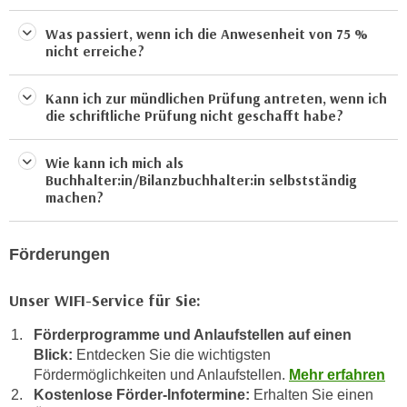
u
e
b
Was passiert, wenn ich die Anwesenheit von 75 %
n
i
nicht erreiche?
i
e
n
t
Kann ich zur mündlichen Prüfung antreten, wenn ich
d
die schriftliche Prüfung nicht geschafft habe?
e
e
n
n
,
Wie kann ich mich als
U
Buchhalter:in/Bilanzbuchhalter:in selbstständig
w
S
machen?
e
A
r
,
d
Förderungen
b
e
e
n
Unser WIFI-Service für Sie:
i
w
w
e
Förderprogramme und Anlaufstellen auf einen
e
Blick:
Entdecken Sie die wichtigsten
i
l
Fördermöglichkeiten und Anlaufstellen.
Mehr erfahren
t
c
Kostenlose Förder-Infotermine:
Erhalten Sie einen
e