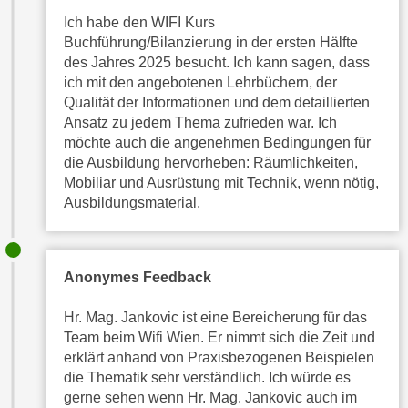
t
A
Ich habe den WIFI Kurs
e
Buchführung/Bilanzierung in der ersten Hälfte
u
g
des Jahres 2025 besucht. Ich kann sagen, dass
f
e
ich mit den angebotenen Lehrbüchern, der
l
n
Qualität der Informationen und dem detaillierten
i
Ansatz zu jedem Thema zufrieden war. Ich
i
s
möchte auch die angenehmen Bedingungen für
e
t
die Ausbildung hervorheben: Räumlichkeiten,
ß
u
Mobiliar und Ausrüstung mit Technik, wenn nötig,
e
n
Ausbildungsmaterial.
n
g
u
d
n
e
d
Anonymes Feedback
r
i
P
Hr. Mag. Jankovic ist eine Bereicherung für das
n
a
Team beim Wifi Wien. Er nimmt sich die Zeit und
s
r
erklärt anhand von Praxisbezogenen Beispielen
b
t
die Thematik sehr verständlich. Ich würde es
e
n
gerne sehen wenn Hr. Mag. Jankovic auch im
s