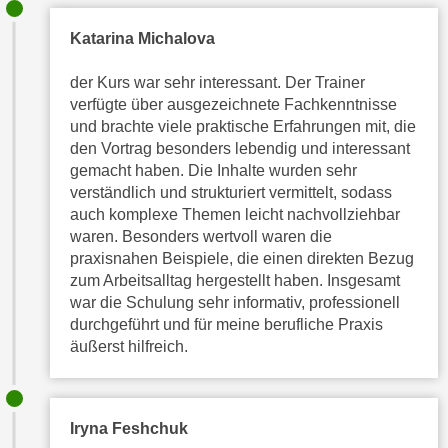
h
e
u
Katarina Michalova
c
t
h
z
der Kurs war sehr interessant. Der Trainer
n
r
verfügte über ausgezeichnete Fachkenntnisse
i
und brachte viele praktische Erfahrungen mit, die
e
s
den Vortrag besonders lebendig und interessant
c
c
gemacht haben. Die Inhalte wurden sehr
h
h
verständlich und strukturiert vermittelt, sodass
t
e
auch komplexe Themen leicht nachvollziehbar
l
D
waren. Besonders wertvoll waren die
i
a
praxisnahen Beispiele, die einen direkten Bezug
c
t
zum Arbeitsalltag hergestellt haben. Insgesamt
h
war die Schulung sehr informativ, professionell
e
e
durchgeführt und für meine berufliche Praxis
n
n
äußerst hilfreich.
.
R
E
e
i
c
n
Iryna Feshchuk
h
e