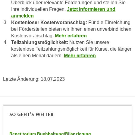
h
Überblick über relevante Förderungen und stellen Sie
r
Ihre individuellen Fragen.
Jetzt informieren und
e
e
anmelden
n
C
Kostenloser Kostenvoranschlag:
Für die Einreichung
I
o
bei Förderstellen bieten wir Ihnen einen unverbindlichen
h
o
Kostenvoranschlag.
Mehr erfahren
r
k
Teilzahlungsmöglichkeit:
Nutzen Sie unsere
e
i
kostenlose Teilzahlungsmöglichkeit für Kurse, die länger
D
e
als einen Monat dauern.
Mehr erfahren
a
s
t
f
e
ü
Letzte Änderung:
18.07.2023
n
r
k
M
e
a
i
r
n
k
SO GEHT'S WEITER
e
e
m
t
d
Repetitorium Buchhaltung/Bilanzierung
i