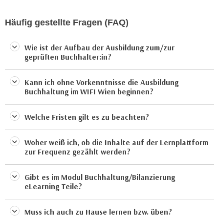
a
h
t
Häufig gestellte Fragen (FAQ)
m
e
e
n
O
Wie ist der Aufbau der Ausbildung zum/zur
a
geprüften Buchhalter:in?
n
u
l
c
i
Kann ich ohne Vorkenntnisse die Ausbildung
h
Buchhaltung im WIFI Wien beginnen?
n
a
e
n
Welche Fristen gilt es zu beachten?
-
U
J
n
o
Woher weiß ich, ob die Inhalte auf der Lernplattform
t
zur Frequenz gezählt werden?
u
e
r
r
n
Gibt es im Modul Buchhaltung/Bilanzierung
n
eLearning Teile?
e
e
y
h
z
Muss ich auch zu Hause lernen bzw. üben?
m