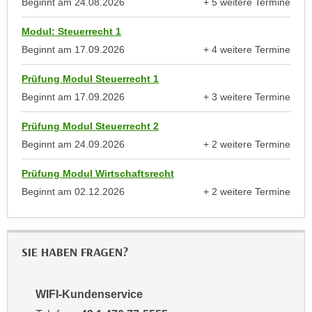
Beginnt am
24.08.2026
+ 5 weitere Termine
r
anzeigen
h
u
Modul: Steuerrecht 1
t
n
a
Beginnt am
17.09.2026
+ 4 weitere Termine
g
anzeigen
n
s
Prüfung Modul Steuerrecht 1
g
z
Beginnt am
17.09.2026
+ 3 weitere Termine
e
w
anzeigen
m
e
Prüfung Modul Steuerrecht 2
e
c
Beginnt am
24.09.2026
+ 2 weitere Termine
s
k
anzeigen
s
e
Prüfung Modul Wirtschaftsrecht
e
g
Beginnt am
02.12.2026
+ 2 weitere Termine
n
anzeigen
e
e
s
n
e
S
SIE HABEN FRAGEN?
t
c
z
h
t
WIFI-Kundenservice
u
.