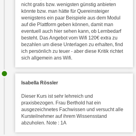
e
nicht gratis bzw. wenigsten günstig anbieten
t
r
könnte bzw. man hätte für Quereinsteiger
e
p
wenigstens ein paar Beispiele aus dem Modul
,
e
auf die Plattform geben können, damit man
b
eventuell auch hier sehen kann, ob Lernbedarf
r
i
besteht. Das Angebot vom Wifi 120€ extra zu
s
s
bezahlen um diese Unterlagen zu erhalten, find
o
k
ich persönlich zu teuer - aber diese Kritik richtet
n
sich allgemein ans Wifi.
e
e
i
n
n
b
e
e
Isabella Rössler
d
z
a
Dieser Kurs ist sehr lehrreich und
o
t
praxisbezogen. Frau Berthold hat ein
g
e
ausgezeichnetes Fachwissen und versucht alle
e
Kursteilnehmer auf ihrem Wissensstand
n
n
abzuholen. Note : 1A
s
e
c
t