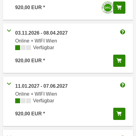
i
e
In de
920,00
EUR
k
F
a
u
n
n
i
03.11.2026
-
08.04.2027
k
Weitere
s
Online + WIFI Wien
t
c
Kursverfügbarkeit:
Verfügbar
i
h
o
In de
e
920,00
EUR
n
n
d
U
e
n
r
11.01.2027
-
07.06.2027
t
Weitere
W
Online + WIFI Wien
e
e
Kursverfügbarkeit:
Verfügbar
r
b
n
In de
920,00
EUR
s
e
e
h
i
m
t