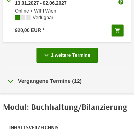
13.01.2027
-
02.06.2027
e
e
Weitere
Online + WIFI Wien
n
n
Kursverfügbarkeit:
Verfügbar
e
o
i
t
In de
920,00
EUR
n
w
s
e
e
n
t
vergange
1 weitere
Termine
d
z
i
e
g
n
s
Vergangene Termine
(
12
)
,
i
w
n
e
d
Modul: Buchhaltung/Bilanzierung
l
.
c
W
h
e
e
INHALTSVERZEICHNIS
n
s