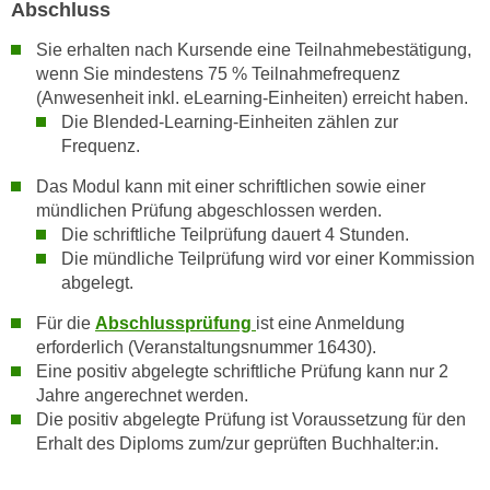
k
Abschluss
z
i
w
Sie erhalten nach Kursende eine Teilnahmebestätigung,
e
e
wenn Sie mindestens 75 % Teilnahmefrequenz
-
c
(Anwesenheit inkl. eLearning-Einheiten) erreicht haben.
S
k
Die Blended-Learning-Einheiten zählen zur
e
Frequenz.
e
t
n
Das Modul kann mit einer schriftlichen sowie einer
z
u
mündlichen Prüfung abgeschlossen werden.
u
n
Die schriftliche Teilprüfung dauert 4 Stunden.
n
d
Die mündliche Teilprüfung wird vor einer Kommission
g
u
abgelegt.
z
m
u
Für die
Abschlussprüfung
ist eine Anmeldung
f
erforderlich (Veranstaltungsnummer 16430).
s
ü
Eine positiv abgelegte schriftliche Prüfung kann nur 2
t
r
Jahre angerechnet werden.
i
S
Die positiv abgelegte Prüfung ist Voraussetzung für den
m
i
Erhalt des Diploms zum/zur geprüften Buchhalter:in.
m
e
e
r