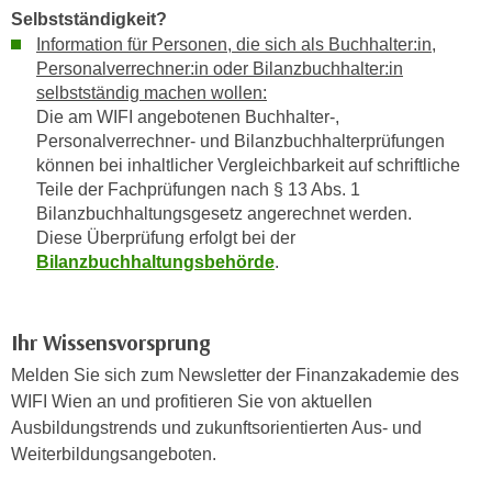
u
Selbstständigkeit?
d
z
Information für Personen, die sich als Buchhalter:in,
i
e
Personalverrechner:in oder Bilanzbuchhalter:in
e
i
selbstständig machen wollen:
C
g
Die am WIFI angebotenen Buchhalter-,
o
e
Personalverrechner- und Bilanzbuchhalterprüfungen
o
können bei inhaltlicher Vergleichbarkeit auf schriftliche
n
k
Teile der Fachprüfungen nach § 13 Abs. 1
.
i
Bilanzbuchhaltungsgesetz angerechnet werden.
U
e
Diese Überprüfung erfolgt bei der
m
Bilanzbuchhaltungsbehörde
.
s
I
e
h
r
n
Ihr Wissensvorsprung
h
e
o
Melden Sie sich zum Newsletter der Finanzakademie des
n
b
WIFI Wien an und profitieren Sie von aktuellen
d
e
Ausbildungstrends und zukunftsorientierten Aus- und
a
n
Weiterbildungsangeboten.
r
e
ü