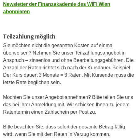
n
Newsletter der Finanzakademie des WIFI Wien
b
p
abonnieren
e
e
r
r
h
s
i
Teilzahlung möglich
o
n
Sie möchten nicht die gesamten Kosten auf einmal
n
a
überweisen? Nehmen Sie unser Teilzahlungsangebot in
e
u
Anspruch – zinsenlos und ohne Bearbeitungsgebühren. Die
n
s
Anzahl der Raten richtet sich nach der Kursdauer. Beispiel:
b
e
Der Kurs dauert 3 Monate = 3 Raten. Mit Kursende muss die
e
i
letzte Rate beglichen sein.
z
n
o
e
Möchten Sie unser Angebot annehmen? Bitte teilen Sie uns
g
a
das bei Ihrer Anmeldung mit. Wir schicken Ihnen zu jedem
e
n
Ratentermin einen Zahlschein per Post zu.
n
g
e
e
Bitte beachten Sie, dass sofort der gesamte Betrag fällig
n
n
wird, wenn Sie mit den Raten in Verzug kommen.
D
e