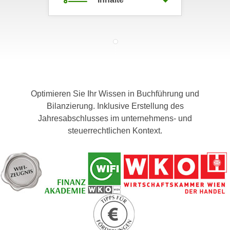
c
i
h
m
t
m
e
u
n
n
S
g
i
v
Optimieren Sie Ihr Wissen in Buchführung und
e
e
Bilanzierung. Inklusive Erstellung des
,
r
Jahresabschlusses im unternehmens- und
d
w
steuerrechtlichen Kontext.
a
e
s
n
s
d
w
e
i
n
r
w
a
i
u
r
c