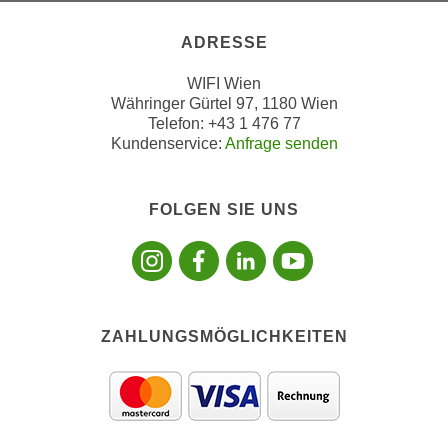
t
n
e
ADRESSE
e
n
r
s
WIFI Wien
l
c
Währinger Gürtel 97, 1180 Wien
a
Telefon: +43 1 476 77
h
n
Kundenservice:
Anfrage senden
u
g
t
e
z
FOLGEN SIE UNS
n
e
Folgen sie uns
Folgen sie 
Folgen si
Folgen 
k
r
a
k
n
l
n
ä
.
ZAHLUNGSMÖGLICHKEITEN
r
u
n
g
.