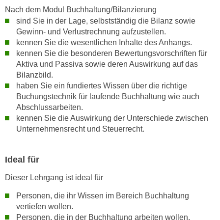
n
Nach dem Modul Buchhaltung/Bilanzierung
d
E
sind Sie in der Lage, selbstständig die Bilanz sowie
e
U
Gewinn- und Verlustrechnung aufzustellen.
n
kennen Sie die wesentlichen Inhalte des Anhangs.
-
w
kennen Sie die besonderen Bewertungsvorschriften für
U
i
Aktiva und Passiva sowie deren Auswirkung auf das
S
r
Bilanzbild.
A
z
haben Sie ein fundiertes Wissen über die richtige
u
i
Buchungstechnik für laufende Buchhaltung wie auch
n
e
Abschlussarbeiten.
t
l
kennen Sie die Auswirkung der Unterschiede zwischen
e
Unternehmensrecht und Steuerrecht.
o
r
r
w
i
Ideal für
o
e
r
n
Dieser Lehrgang ist ideal für
f
t
Personen, die ihr Wissen im Bereich Buchhaltung
e
i
vertiefen wollen.
n
e
Personen, die in der Buchhaltung arbeiten wollen.
h