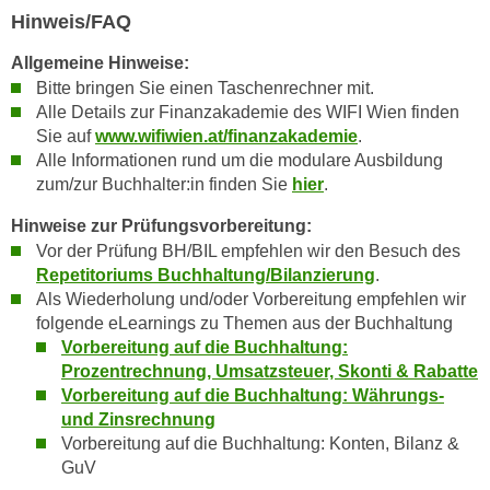
n
Hinweis/FAQ
e
,
l
Allgemeine Hinweise:
g
e
Bitte bringen Sie einen Taschenrechner mit.
e
v
Alle Details zur Finanzakademie des WIFI Wien finden
l
a
Sie auf
www.wifiwien.at/finanzakademie
.
a
n
Alle Informationen rund um die modulare Ausbildung
n
t
zum/zur Buchhalter:in finden Sie
hier
.
g
e
Hinweise zur Prüfungsvorbereitung:
e
I
Vor der Prüfung BH/BIL empfehlen wir den Besuch des
n
n
Repetitoriums Buchhaltung/Bilanzierung
.
I
h
Als Wiederholung und/oder Vorbereitung empfehlen wir
h
a
folgende eLearnings zu Themen aus der Buchhaltung
r
l
Vorbereitung auf die Buchhaltung:
e
t
Prozentrechnung, Umsatzsteuer, Skonti & Rabatte
d
e
Vorbereitung auf die Buchhaltung: Währungs-
u
a
und Zinsrechnung
r
Vorbereitung auf die Buchhaltung: Konten, Bilanz &
n
c
GuV
z
h