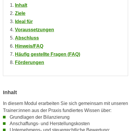
n
Inhalt
i
S
Ziele
c
i
h
Ideal für
e
n
Voraussetzungen
a
i
u
Abschluss
c
f
Hinweis/FAQ
h
„
Häufig gestellte Fragen (FAQ)
t
A
Förderungen
d
l
e
l
m
e
D
a
a
Inhalt
k
t
z
In diesem Modul erarbeiten Sie sich gemeinsam mit unseren
e
e
Trainer:innen aus der Praxis fundiertes Wissen über:
n
p
Grundlagen der Bilanzierung
s
t
Anschaffungs- und Herstellungskosten
c
i
Unternehmens- und steuerrechtliche Bewertung: