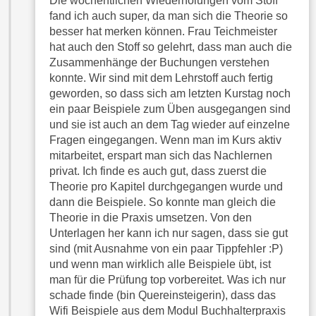
Die wöchentlichen Wiederholungen vom Stoff
,
fand ich auch super, da man sich die Theorie so
n
S
besser hat merken können. Frau Teichmeister
d
i
hat auch den Stoff so gelehrt, dass man auch die
a
e
Zusammenhänge der Buchungen verstehen
u
konnte. Wir sind mit dem Lehrstoff auch fertig
n
s
geworden, so dass sich am letzten Kurstag noch
u
g
ein paar Beispiele zum Üben ausgegangen sind
r
e
und sie ist auch an dem Tag wieder auf einzelne
e
w
Fragen eingegangen. Wenn man im Kurs aktiv
i
ä
mitarbeitet, erspart man sich das Nachlernen
n
h
privat. Ich finde es auch gut, dass zuerst die
g
l
Theorie pro Kapitel durchgegangen wurde und
e
dann die Beispiele. So konnte man gleich die
t
s
Theorie in die Praxis umsetzen. Von den
e
c
Unterlagen her kann ich nur sagen, dass sie gut
P
h
sind (mit Ausnahme von ein paar Tippfehler :P)
a
und wenn man wirklich alle Beispiele übt, ist
r
r
man für die Prüfung top vorbereitet. Was ich nur
ä
t
schade finde (bin Quereinsteigerin), dass das
n
n
Wifi Beispiele aus dem Modul Buchhalterpraxis
k