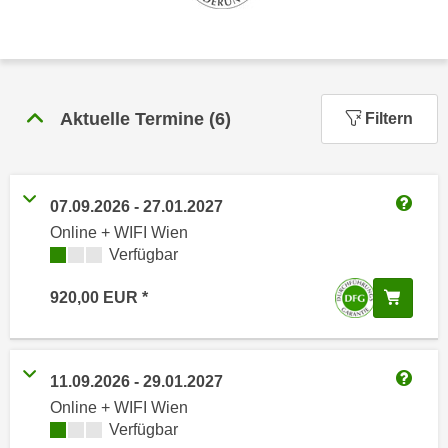
n
h
u
C
r
o
C
o
o
Aktuelle Termine
(
6
)
Filtern
k
o
i
k
e
i
s
e
07.09.2026
-
27.01.2027
v
Weitere
s
Online + WIFI Wien
o
,
Kursverfügbarkeit:
Verfügbar
n
d
U
i
In de
920,00
EUR
S
e
-
f
a
ü
11.09.2026
-
29.01.2027
m
r
Weitere
e
Online + WIFI Wien
d
Kursverfügbarkeit:
Verfügbar
r
i