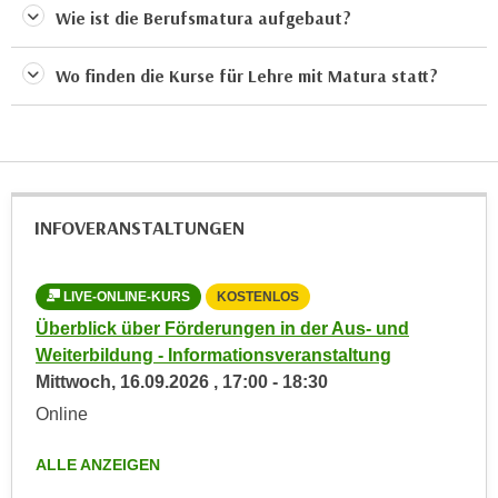
u
Wie ist die Berufsmatura aufgebaut?
d
z
i
e
Wo finden die Kurse für Lehre mit Matura statt?
e
i
C
g
o
e
o
n
k
.
i
U
INFOVERANSTALTUNGEN
e
m
s
I
e
LIVE-ONLINE-KURS
KOSTENLOS
h
r
n
Überblick über Förderungen in der Aus- und
h
e
Weiterbildung - Informationsveranstaltung
o
n
Mittwoch,
16.09.2026
,
17:00
-
18:30
b
d
Online
e
a
n
r
ALLE ANZEIGEN
e
ü