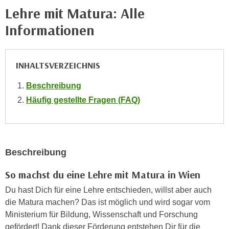
n
Lehre mit Matura: Alle
h
u
C
Informationen
r
o
C
o
o
k
INHALTSVERZEICHNIS
o
i
k
e
Beschreibung
i
s
Häufig gestellte Fragen (FAQ)
e
v
s
o
,
n
d
U
i
Beschreibung
S
e
-
So machst du eine Lehre mit Matura in Wien
f
a
ü
Du hast Dich für eine Lehre entschieden, willst aber auch
m
r
die Matura machen? Das ist möglich und wird sogar vom
e
d
Ministerium für Bildung, Wissenschaft und Forschung
r
i
gefördert! Dank dieser Förderung entstehen Dir für die