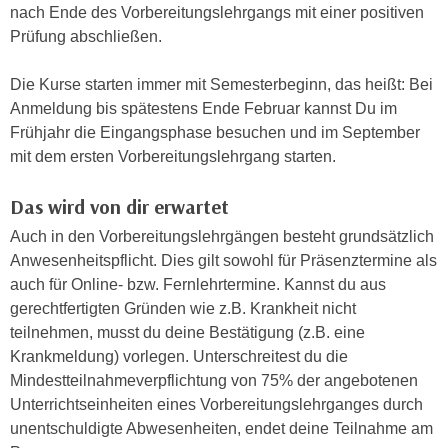
nach Ende des Vorbereitungslehrgangs mit einer positiven
n
d
Prüfung abschließen.
E
e
U
n
Die Kurse starten immer mit Semesterbeginn, das heißt: Bei
-
w
Anmeldung bis spätestens Ende Februar kannst Du im
U
i
Frühjahr die Eingangsphase besuchen und im September
S
r
mit dem ersten Vorbereitungslehrgang starten.
A
z
u
i
Das wird von dir erwartet
n
e
t
Auch in den Vorbereitungslehrgängen besteht grundsätzlich
l
e
Anwesenheitspflicht. Dies gilt sowohl für Präsenztermine als
o
r
auch für Online- bzw. Fernlehrtermine. Kannst du aus
r
w
gerechtfertigten Gründen wie z.B. Krankheit nicht
i
o
teilnehmen, musst du deine Bestätigung (z.B. eine
e
r
Krankmeldung) vorlegen. Unterschreitest du die
n
f
Mindestteilnahmeverpflichtung von 75% der angebotenen
t
e
Unterrichtseinheiten eines Vorbereitungslehrganges durch
i
n
unentschuldigte Abwesenheiten, endet deine Teilnahme am
e
h