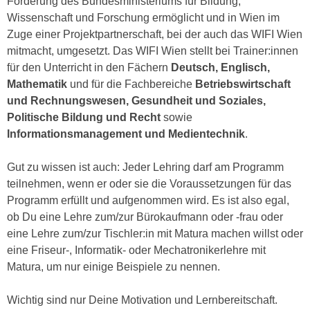
Förderung des Bundesministeriums für Bildung,
k
z
Wissenschaft und Forschung ermöglicht und in Wien im
i
w
Zuge einer Projektpartnerschaft, bei der auch das WIFI Wien
e
e
mitmacht, umgesetzt. Das WIFI Wien stellt bei Trainer:innen
-
c
für den Unterricht in den Fächern
Deutsch, Englisch,
S
k
Mathematik
und für die Fachbereiche
Betriebswirtschaft
e
e
und Rechnungswesen, Gesundheit und Soziales,
t
n
Politische Bildung und Recht
sowie
z
u
Informationsmanagement und Medientechnik
.
u
n
n
d
Gut zu wissen ist auch: Jeder Lehring darf am Programm
g
u
teilnehmen, wenn er oder sie die Voraussetzungen für das
z
m
Programm erfüllt und aufgenommen wird. Es ist also egal,
u
f
ob Du eine Lehre zum/zur Bürokaufmann oder -frau oder
s
ü
eine Lehre zum/zur Tischler:in mit Matura machen willst oder
t
r
eine Friseur-, Informatik- oder Mechatronikerlehre mit
i
S
Matura, um nur einige Beispiele zu nennen.
m
i
m
e
Wichtig sind nur Deine Motivation und Lernbereitschaft.
e
r