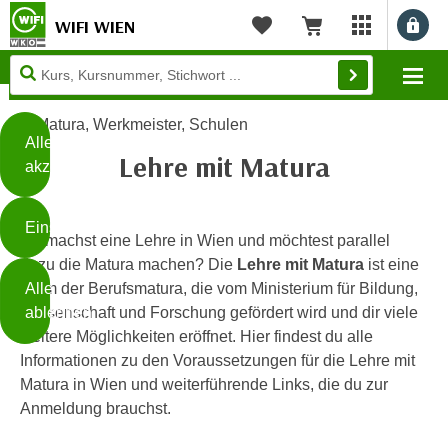
WIFI WIEN
Benu
myWIFI Apps ö
Merkliste
Warenkorb
Diese
Mo
Seite
Zum Inhalt springen
Zur Fußzeile springen
verwendet
Matura, Werkmeister, Schulen
Cookies
Alle
Lehre mit Matura
akzeptieren
O
h
Einstellungen
n
Du machst eine Lehre in Wien und möchtest parallel
e
dazu die Matura machen? Die
Lehre mit Matura
ist eine
B
I
Alle
Form der Berufsmatura, die vom Ministerium für Bildung,
i
h
ablehnen
Wissenschaft und Forschung gefördert wird und dir viele
t
r
weitere Möglichkeiten eröffnet. Hier findest du alle
t
e
Informationen zu den Voraussetzungen für die Lehre mit
Weiterlesen
e
Z
Matura in Wien und weiterführende Links, die du zur
b
u
Anmeldung brauchst.
e
s
a
- nur für sichtbaren Text
t