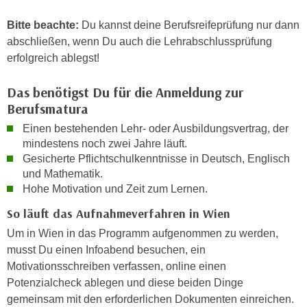
e
e
Bitte beachte:
Du kannst deine Berufsreifeprüfung nur dann
n
n
abschließen, wenn Du auch die Lehrabschlussprüfung
e
o
erfolgreich ablegst!
i
t
n
w
Das benötigst Du für die Anmeldung zur
s
e
Berufsmatura
e
n
t
Einen bestehenden Lehr- oder Ausbildungsvertrag, der
d
z
mindestens noch zwei Jahre läuft.
i
e
Gesicherte Pflichtschulkenntnisse in Deutsch, Englisch
g
und Mathematik.
n
s
Hohe Motivation und Zeit zum Lernen.
,
i
w
So läuft das Aufnahmeverfahren in Wien
n
e
d
Um in Wien in das Programm aufgenommen zu werden,
l
.
musst Du einen Infoabend besuchen, ein
c
W
Motivationsschreiben verfassen, online einen
h
e
Potenzialcheck ablegen und diese beiden Dinge
e
n
gemeinsam mit den erforderlichen Dokumenten einreichen.
s