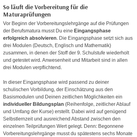
h
e
So läuft die Vorbereitung für die
u
r
Maturaprüfungen
t
e
Vor Beginn der Vorbereitungslehrgänge auf die Prüfungen
z
n
der Berufsmatura musst Du eine
Eingangsphase
a
“
erfolgreich absolvieren
. Die Eingangsphase setzt sich aus
b
k
drei Modulen (Deutsch, Englisch und Mathematik)
k
l
zusammen, in denen der Stoff der 9. Schulstufe wiederholt
o
i
und getestet wird. Anwesenheit und Mitarbeit sind in allen
m
c
drei Modulen verpflichtend.
m
k
e
e
In dieser Eingangsphase wird passend zu deiner
n
n
schulischen Vorbildung, der Einschätzung aus den
z
,
Basismodulen und Deinen zeitlichen Möglichkeiten ein
w
v
individueller Bildungsplan
(Reihenfolge, zeitlicher Ablauf
i
e
und Umfang der Kurse) erstellt. Dabei wird auf genügend
s
r
Selbstlernzeit und ausreichend Abstand zwischen den
c
w
einzelnen Teilprüfungen Wert gelegt. Denn: Begonnene
h
e
Vorbereitungslehrgänge musst du spätestens sechs Monate
e
n