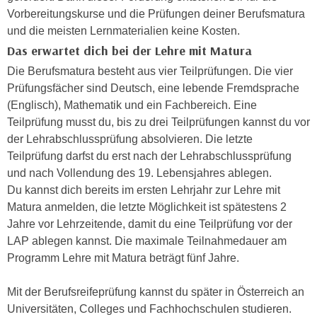
i
e
Vorbereitungskurse und die Prüfungen deiner Berufsmatura
k
F
und die meisten Lernmaterialien keine Kosten.
a
u
Das erwartet dich bei der Lehre mit Matura
n
n
Die Berufsmatura besteht aus vier Teilprüfungen. Die vier
i
k
Prüfungsfächer sind Deutsch, eine lebende Fremdsprache
s
t
(Englisch), Mathematik und ein Fachbereich. Eine
c
i
Teilprüfung musst du, bis zu drei Teilprüfungen kannst du vor
h
o
der Lehrabschlussprüfung absolvieren. Die letzte
e
n
Teilprüfung darfst du erst nach der Lehrabschlussprüfung
n
d
und nach Vollendung des 19. Lebensjahres ablegen.
U
e
Du kannst dich bereits im ersten Lehrjahr zur Lehre mit
n
r
Matura anmelden, die letzte Möglichkeit ist spätestens 2
t
W
Jahre vor Lehrzeitende, damit du eine Teilprüfung vor der
e
e
LAP ablegen kannst. Die maximale Teilnahmedauer am
r
b
Programm Lehre mit Matura beträgt fünf Jahre.
n
s
e
e
Mit der Berufsreifeprüfung kannst du später in Österreich an
h
i
Universitäten, Colleges und Fachhochschulen studieren.
m
t