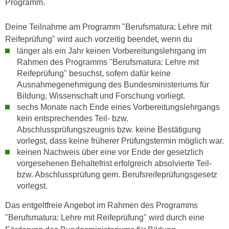
Programm.
r
a
t
b
Deine Teilnahme am Programm "Berufsmatura: Lehre mit
e
e
Reifeprüfung" wird auch vorzeitig beendet, wenn du
C
n
länger als ein Jahr keinen Vorbereitungslehrgang im
o
.
Rahmen des Programms "Berufsmatura: Lehre mit
o
W
Reifeprüfung" besuchst, sofern dafür keine
k
Ausnahmegenehmigung des Bundesministeriums für
e
i
Bildung, Wissenschaft und Forschung vorliegt.
n
e
sechs Monate nach Ende eines Vorbereitungslehrgangs
n
s
kein entsprechendes Teil- bzw.
S
z
Abschlussprüfungszeugnis bzw. keine Bestätigung
i
u
vorlegst, dass keine früherer Prüfungstermin möglich war.
e
A
keinen Nachweis über eine vor Ende der gesetzlich
d
n
vorgesehenen Behaltefrist erfolgreich absolvierte Teil-
e
bzw. Abschlussprüfung gem. Berufsreifeprüfungsgesetz
a
r
vorlegst.
l
C
y
Das entgeltfreie Angebot im Rahmen des Programms
o
s
"Berufsmatura: Lehre mit Reifeprüfung" wird durch eine
o
e