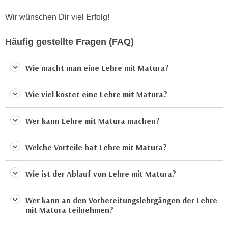
n
e
Wir wünschen Dir viel Erfolg!
,
l
g
e
Häufig gestellte Fragen (FAQ)
e
v
l
a
Wie macht man eine Lehre mit Matura?
a
n
n
t
g
Wie viel kostet eine Lehre mit Matura?
e
e
I
n
Wer kann Lehre mit Matura machen?
n
I
h
h
a
Welche Vorteile hat Lehre mit Matura?
r
l
e
t
Wie ist der Ablauf von Lehre mit Matura?
d
e
u
a
Wer kann an den Vorbereitungslehrgängen der Lehre
r
n
mit Matura teilnehmen?
c
z
h