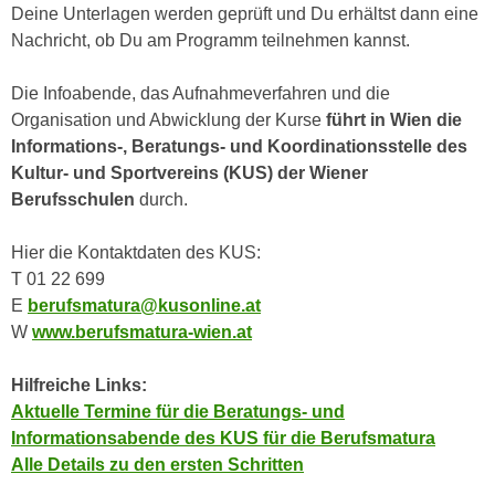
n
Deine Unterlagen werden geprüft und Du erhältst dann eine
i
S
Nachricht, ob Du am Programm teilnehmen kannst.
c
i
h
e
Die Infoabende, das Aufnahmeverfahren und die
n
a
Organisation und Abwicklung der Kurse
führt in Wien die
i
u
Informations-, Beratungs- und Koordinationsstelle des
c
f
Kultur- und Sportvereins (KUS) der Wiener
h
„
Berufsschulen
durch.
t
A
d
l
Hier die Kontaktdaten des KUS:
e
l
T 01 22 699
m
e
E
berufsmatura@kusonline.at
D
a
W
www.berufsmatura-wien.at
a
k
t
z
Hilfreiche Links:
e
e
Aktuelle Termine für die Beratungs- und
n
p
Informationsabende des KUS für die Berufsmatura
s
t
Alle Details zu den ersten Schritten
c
i