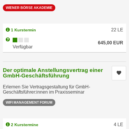
r
a
WIENER BÖRSE AKADEMIE
t
b
e
e
C
n
o
22
LE
1 Kurstermin
.
o
Kursverfügbarkeit:
Weitere Informationen zum Anmeldestatus "Verfügbar"
W
645,00
EUR
k
Verfügbar
e
i
n
e
n
s
S
Der optimale Anstellungsvertrag einer
z
Kur
GmbH-Geschäftsführung
i
u
e
A
Erlernen Sie Vertragsgestaltung für GmbH-
d
n
Geschäftsführer:innen im Praxisseminar
e
a
WIFI MANAGEMENT FORUM
r
l
C
y
o
s
o
4
LE
2 Kurstermine
e