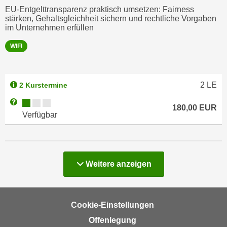
u
EU-Entgelttransparenz praktisch umsetzen: Fairness
d
z
stärken, Gehaltsgleichheit sichern und rechtliche Vorgaben
i
im Unternehmen erfüllen
e
e
i
WIFI
C
g
o
e
o
n
k
2
LE
2 Kurstermine
.
i
U
Kursverfügbarkeit:
Weitere Informationen zum Anmeldestatus "Verfügbar"
180,00
EUR
e
m
Verfügbar
s
I
e
h
r
n
h
e
Kurse
Weitere
anzeigen
o
n
b
d
e
a
Cookie-Einstellungen
n
r
e
Offenlegung
ü