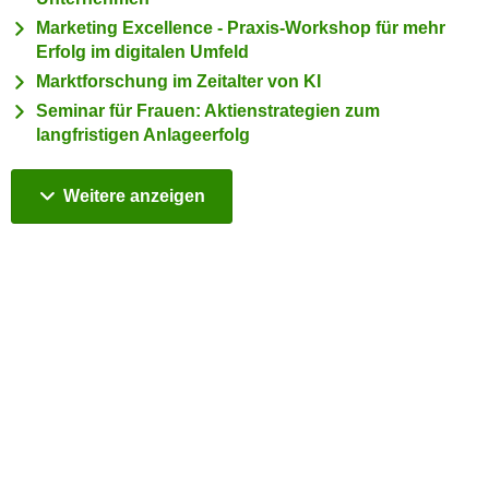
n
h
Marketing Excellence - Praxis-Workshop für mehr
u
C
Erfolg im digitalen Umfeld
r
o
Marktforschung im Zeitalter von KI
C
o
Seminar für Frauen: Aktienstrategien zum
o
k
langfristigen Anlageerfolg
o
i
k
e
i
Kurse
Weitere
anzeigen
s
e
v
s
o
,
n
d
U
i
S
e
-
f
a
ü
m
r
e
d
r
i