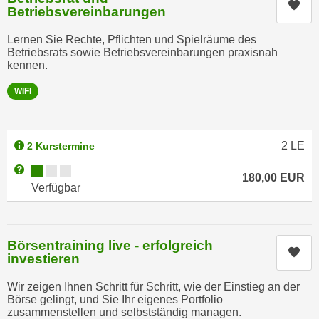
Kur
Betriebsvereinbarungen
n
d
E
e
Lernen Sie Rechte, Pflichten und Spielräume des
U
n
Betriebsrats sowie Betriebsvereinbarungen praxisnah
-
kennen.
w
U
i
WIFI
S
r
A
z
u
i
2
LE
2 Kurstermine
n
e
t
Kursverfügbarkeit:
Weitere Informationen zum Anmeldestatus "Verfügbar"
l
180,00
EUR
e
o
Verfügbar
r
r
w
i
o
e
Börsentraining live - erfolgreich
r
Kur
n
investieren
f
t
e
Wir zeigen Ihnen Schritt für Schritt, wie der Einstieg an der
i
Börse gelingt, und Sie Ihr eigenes Portfolio
n
e
zusammenstellen und selbstständig managen.
h