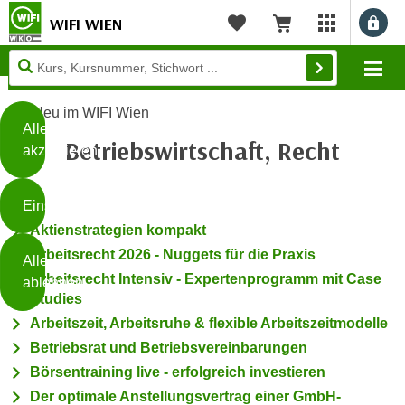
WIFI WIEN
Benu
myWIFI Apps ö
Merkliste
Warenkorb
Diese
Mo
Seite
Zum Inhalt springen
Zur Fußzeile springen
verwendet
Neu im WIFI Wien
Cookies
Alle
Betriebswirtschaft, Recht
akzeptieren
O
h
Einstellungen
n
Aktienstrategien kompakt
e
B
I
Arbeitsrecht 2026 - Nuggets für die Praxis
Alle
i
h
Arbeitsrecht Intensiv - Expertenprogramm mit Case
ablehnen
t
r
Studies
t
e
Arbeitszeit, Arbeitsruhe & flexible Arbeitszeitmodelle
Weiterlesen
e
Z
Betriebsrat und Betriebsvereinbarungen
b
u
Börsentraining live - erfolgreich investieren
e
s
Der optimale Anstellungsvertrag einer GmbH-
a
- nur für sichtbaren Text
t