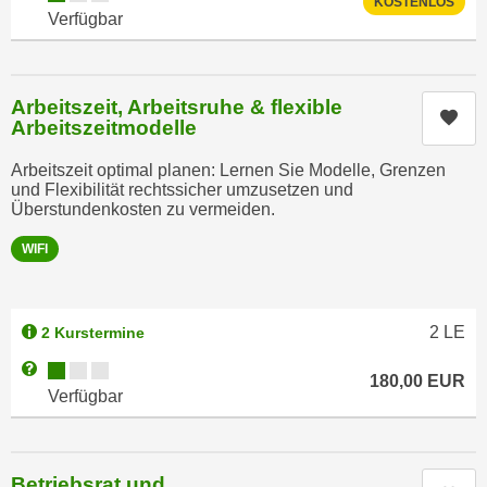
KOSTENLOS
h
e
Verfügbar
u
r
t
e
z
n
Arbeitszeit, Arbeitsruhe & flexible
a
Kur
“
Arbeitszeitmodelle
b
k
k
Arbeitszeit optimal planen: Lernen Sie Modelle, Grenzen
l
und Flexibilität rechtssicher umzusetzen und
o
i
Überstundenkosten zu vermeiden.
m
c
m
WIFI
k
e
e
n
n
z
,
2
LE
2 Kurstermine
w
v
Kursverfügbarkeit:
Weitere Informationen zum Anmeldestatus "Verfügbar"
i
180,00
EUR
e
Verfügbar
s
r
c
w
h
e
e
Betriebsrat und
n