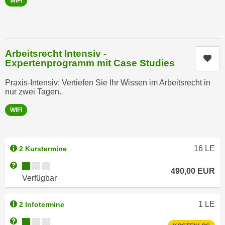
WIFI
n
i
S
c
i
h
e
n
a
Arbeitsrecht Intensiv -
Kur
i
Expertenprogramm mit Case Studies
u
c
f
Praxis-Intensiv: Vertiefen Sie Ihr Wissen im Arbeitsrecht in
h
„
nur zwei Tagen.
t
A
d
WIFI
l
e
l
m
e
D
a
16
LE
2 Kurstermine
a
k
Kursverfügbarkeit:
Weitere Informationen zum Anmeldestatus "Verfügbar"
t
490,00
EUR
z
Verfügbar
e
e
n
p
1
LE
s
2 Infotermine
t
c
i
Kursverfügbarkeit:
Weitere Informationen zum Anmeldestatus "Verfügbar"