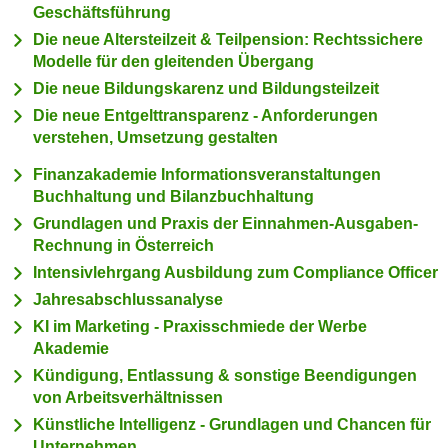
Geschäftsführung
c
i
h
Die neue Altersteilzeit & Teilpension: Rechtssichere
m
Modelle für den gleitenden Übergang
t
m
e
Die neue Bildungskarenz und Bildungsteilzeit
u
n
Die neue Entgelttransparenz - Anforderungen
n
S
verstehen, Umsetzung gestalten
g
i
v
Finanzakademie Informationsveranstaltungen
e
e
Buchhaltung und Bilanzbuchhaltung
,
r
Grundlagen und Praxis der Einnahmen-Ausgaben-
d
w
Rechnung in Österreich
a
e
Intensivlehrgang Ausbildung zum Compliance Officer
s
n
Jahresabschlussanalyse
s
d
KI im Marketing - Praxisschmiede der Werbe
w
e
Akademie
i
n
r
Kündigung, Entlassung & sonstige Beendigungen
w
von Arbeitsverhältnissen
a
i
u
Künstliche Intelligenz - Grundlagen und Chancen für
r
Unternehmen
c