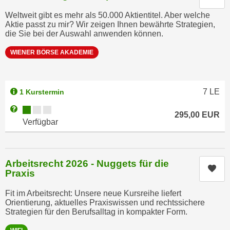
e
e
Weltweit gibt es mehr als 50.000 Aktientitel. Aber welche
n
n
Aktie passt zu mir? Wir zeigen Ihnen bewährte Strategien,
e
die Sie bei der Auswahl anwenden können.
o
i
t
WIENER BÖRSE AKADEMIE
n
w
s
e
e
n
7
LE
1 Kurstermin
t
d
z
Kursverfügbarkeit:
Weitere Informationen zum Anmeldestatus "Verfügbar"
i
295,00
EUR
e
Verfügbar
g
n
s
,
i
w
n
Arbeitsrecht 2026 - Nuggets für die
e
Kur
d
Praxis
l
.
c
Fit im Arbeitsrecht: Unsere neue Kursreihe liefert
W
Orientierung, aktuelles Praxiswissen und rechtssichere
h
e
Strategien für den Berufsalltag in kompakter Form.
e
n
s