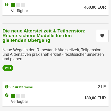
k
z
Kursverfügbarkeit:
Weitere Informationen zum Anmeldestatus "Verfügbar"
460,00
EUR
i
w
Verfügbar
e
e
-
c
S
k
Die neue Altersteilzeit & Teilpension:
e
e
Rechtssichere Modelle für den
Kur
t
n
gleitenden Übergang
z
u
u
Neue Wege in den Ruhestand: Altersteilzeit, Teilpension
n
und Alternativen praxisnah erklärt - rechtssicher umsetzen
n
d
und planen.
g
u
z
WIFI
m
u
f
s
ü
t
2
LE
r
2 Kurstermine
i
S
Kursverfügbarkeit:
Weitere Informationen zum Anmeldestatus "Verfügbar"
m
180,00
EUR
i
Verfügbar
m
e
e
r