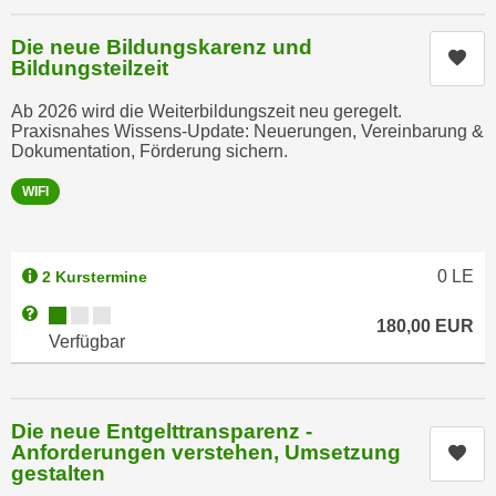
n
e
,
Die neue Bildungskarenz und
l
Kur
Bildungsteilzeit
g
e
e
v
Ab 2026 wird die Weiterbildungszeit neu geregelt.
l
Praxisnahes Wissens-Update: Neuerungen, Vereinbarung &
a
a
Dokumentation, Förderung sichern.
n
n
t
WIFI
g
e
e
I
n
n
0
LE
2 Kurstermine
I
h
h
Kursverfügbarkeit:
Weitere Informationen zum Anmeldestatus "Verfügbar"
a
180,00
EUR
r
Verfügbar
l
e
t
d
e
u
a
Die neue Entgelttransparenz -
r
Anforderungen verstehen, Umsetzung
n
Kur
c
gestalten
z
h