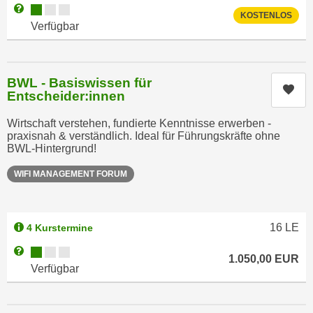
Kursverfügbarkeit:
Weitere Informationen zum Anmeldestatus "Verfügbar"
t
A
KOSTENLOS
Verfügbar
e
u
g
f
e
l
n
BWL - Basiswissen für
i
Kur
i
Entscheider:innen
s
e
t
Wirtschaft verstehen, fundierte Kenntnisse erwerben -
ß
u
praxisnah & verständlich. Ideal für Führungskräfte ohne
e
BWL-Hintergrund!
n
n
g
WIFI MANAGEMENT FORUM
u
d
n
e
d
r
16
LE
4 Kurstermine
i
P
n
Kursverfügbarkeit:
a
Weitere Informationen zum Anmeldestatus "Verfügbar"
1.050,00
EUR
s
r
Verfügbar
b
t
e
n
s