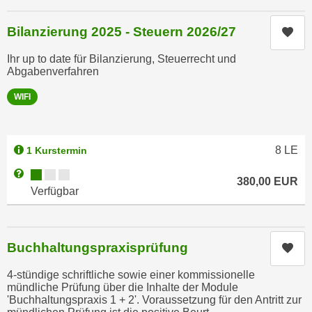
e
i
r
o
Bilanzierung 2025 - Steuern 2026/27
Kur
i
n
k
Ihr up to date für Bilanzierung, Steuerrecht und
e
Abgabenverfahren
a
n
n
z
WIFI
i
u
s
d
c
e
8
LE
1 Kurstermin
h
n
e
Kursverfügbarkeit:
Weitere Informationen zum Anmeldestatus "Verfügbar"
C
380,00
EUR
R
Verfügbar
o
e
o
g
k
i
i
Buchhaltungspraxisprüfung
Kur
e
e
r
4-stündige schriftliche sowie einer kommissionelle
s
mündliche Prüfung über die Inhalte der Module
u
f
'Buchhaltungspraxis 1 + 2'. Voraussetzung für den Antritt zur
n
i