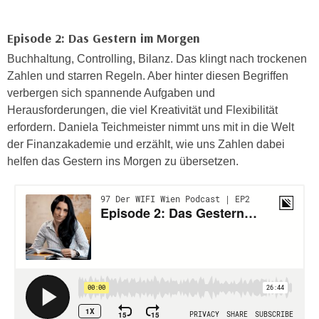
n
d
E
e
Episode 2: Das Gestern im Morgen
U
n
Buchhaltung, Controlling, Bilanz. Das klingt nach trockenen
-
w
Zahlen und starren Regeln. Aber hinter diesen Begriffen
U
i
verbergen sich spannende Aufgaben und
S
r
Herausforderungen, die viel Kreativität und Flexibilität
A
z
erfordern. Daniela Teichmeister nimmt uns mit in die Welt
u
i
der Finanzakademie und erzählt, wie uns Zahlen dabei
n
e
helfen das Gestern ins Morgen zu übersetzen.
t
l
e
o
r
r
w
i
o
e
r
n
f
t
e
i
n
e
h