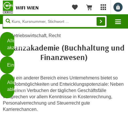
WIFI WIEN
Benu
myWIFI Apps ö
Merkliste
Warenkorb
Diese
Mo
Seite
Zum Inhalt springen
Zur Fußzeile springen
verwendet
Betriebswirtschaft, Recht
Cookies
Alle
Finanzakademie (Buchhaltung und
akzeptieren
O
Finanzwesen)
h
Einstellungen
n
e
B
Kaum ein anderer Bereich eines Unternehmens bietet so
I
Alle
viele Jobmöglichkeiten und Entwicklungspotenziale: Neben
i
h
ablehnen
dem reinen Verbuchen der täglichen Geschäftsfälle
t
r
versprechen vor allem Kenntnisse in Kostenrechnung,
t
e
Personalverrechnung und Steuerrecht gute
Weiterlesen
e
Z
Karrierechancen.
b
u
e
s
a
- nur für sichtbaren Text
t