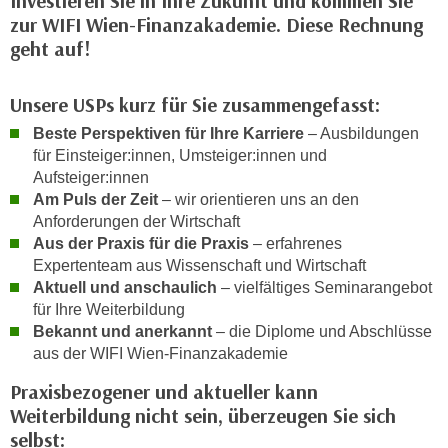
Investieren Sie in Ihre Zukunft und kommen Sie
e
zur WIFI Wien-Finanzakademie. Diese Rechnung
e
n
geht auf!
n
e
o
i
t
Unsere USPs kurz für Sie zusammengefasst:
n
w
Beste Perspektiven für Ihre Karriere
– Ausbildungen
s
e
für Einsteiger:innen, Umsteiger:innen und
e
n
Aufsteiger:innen
t
d
Am Puls der Zeit
– wir orientieren uns an den
z
i
Anforderungen der Wirtschaft
e
g
Aus der Praxis für die Praxis
– erfahrenes
n
s
Expertenteam aus Wissenschaft und Wirtschaft
,
i
Aktuell und anschaulich
– vielfältiges Seminarangebot
w
für Ihre Weiterbildung
n
e
Bekannt und anerkannt
– die Diplome und Abschlüsse
d
l
aus der WIFI Wien-Finanzakademie
.
c
W
Praxisbezogener und aktueller kann
h
e
Weiterbildung nicht sein, überzeugen Sie sich
e
n
selbst:
s