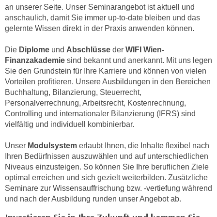
i
an unserer Seite. Unser Seminarangebot ist aktuell und
e
k
anschaulich, damit Sie immer up-to-date bleiben und das
F
a
gelernte Wissen direkt in der Praxis anwenden können.
u
n
n
Die
Diplome
und
Abschlüsse
der
WIFI Wien-
i
k
Finanzakademie
sind bekannt und anerkannt. Mit uns legen
s
t
Sie den Grundstein für Ihre Karriere und können von vielen
c
i
Vorteilen profitieren. Unsere Ausbildungen in den Bereichen
h
o
Buchhaltung, Bilanzierung, Steuerrecht,
e
n
Personalverrechnung, Arbeitsrecht, Kostenrechnung,
n
d
Controlling und internationaler Bilanzierung (IFRS) sind
U
e
vielfältig und individuell kombinierbar.
n
r
t
Unser
Modulsystem
erlaubt Ihnen, die Inhalte flexibel nach
W
e
Ihren Bedürfnissen auszuwählen und auf unterschiedlichen
e
r
Niveaus einzusteigen. So können Sie Ihre beruflichen Ziele
b
optimal erreichen und sich gezielt weiterbilden. Zusätzliche
n
s
Seminare zur Wissensauffrischung bzw. -vertiefung während
e
e
und nach der Ausbildung runden unser Angebot ab.
h
i
m
t