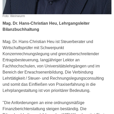
u
d
z
i
e
Foto: Weinwurm
e
i
Mag. Dr. Hans-Christian Heu, Lehrgangsleiter
C
g
Bilanzbuchhaltung
o
e
o
n
Mag. Dr. Hans-Christian Heu ist Steuerberater und
k
.
Wirtschaftsprüfer mit Schwerpunkt
i
U
Konzernrechnungslegung und grenzüberschreitender
e
m
Ertragsbesteuerung, langjähriger Lektor an
s
I
Fachhochschulen, von Universitätslehrgängen und im
e
h
Bereich der Erwachsenenbildung. Die Verbindung
r
n
Lehrtätigkeit / Steuer- und Rechnungslegungsconsulting
h
e
und somit das Einfließen von Praxiserfahrung in die
o
n
Lehrplangestaltung ist von prioritärer Bedeutung.
b
d
e
a
"Die Anforderungen an eine ordnungsmäßige
n
r
Finanzberichterstattung steigen beständig. Die
e
ü