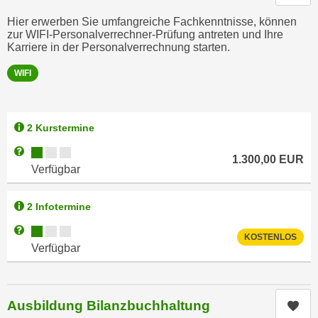
t
D
Hier erwerben Sie umfangreiche Fachkenntnisse, können
z
a
zur WIFI-Personalverrechner-Prüfung antreten und Ihre
n
z
Karriere in der Personalverrechnung starten.
i
u
v
WIFI
v
e
e
a
r
u
2 Kurstermine
a
u
r
Kursverfügbarkeit:
Weitere Informationen zum Anmeldestatus "Verfügbar"
n
1.300,00
EUR
b
Verfügbar
t
e
e
i
2 Infotermine
r
t
l
Kursverfügbarkeit:
Weitere Informationen zum Anmeldestatus "Verfügbar"
e
KOSTENLOS
i
Verfügbar
n
e
w
g
i
e
r
Ausbildung Bilanzbuchhaltung
Kur
n
u