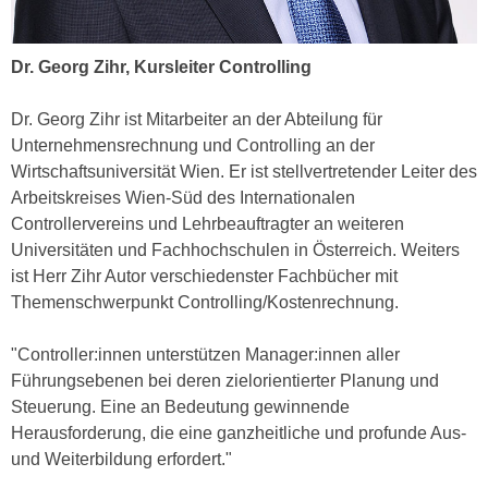
a
h
t
m
Dr. Georg Zihr, Kursleiter Controlling
e
e
n
O
Dr. Georg Zihr ist Mitarbeiter an der Abteilung für
a
n
Unternehmensrechnung und Controlling an der
u
l
Wirtschaftsuniversität Wien. Er ist stellvertretender Leiter des
c
i
Arbeitskreises Wien-Süd des Internationalen
h
n
Controllervereins und Lehrbeauftragter an weiteren
a
e
Universitäten und Fachhochschulen in Österreich. Weiters
n
-
ist Herr Zihr Autor verschiedenster Fachbücher mit
U
J
Themenschwerpunkt Controlling/Kostenrechnung.
n
o
t
u
"Controller:innen unterstützen Manager:innen aller
e
r
Führungsebenen bei deren zielorientierter Planung und
r
n
Steuerung. Eine an Bedeutung gewinnende
n
e
Herausforderung, die eine ganzheitliche und profunde Aus-
e
y
und Weiterbildung erfordert."
h
z
m