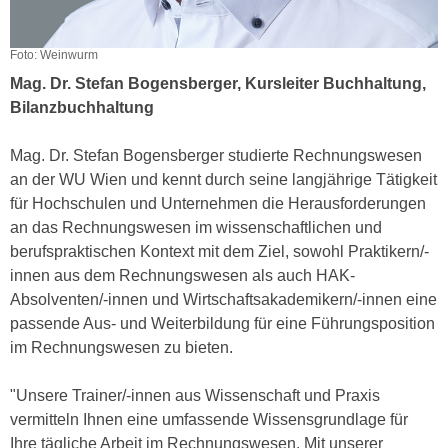
k
z
i
w
e
Foto: Weinwurm
e
-
Mag. Dr. Stefan Bogensberger, Kursleiter Buchhaltung,
c
S
Bilanzbuchhaltung
k
e
e
t
Mag. Dr. Stefan Bogensberger studierte Rechnungswesen
n
z
an der WU Wien und kennt durch seine langjährige Tätigkeit
u
u
für Hochschulen und Unternehmen die Herausforderungen
n
n
an das Rechnungswesen im wissenschaftlichen und
d
g
berufspraktischen Kontext mit dem Ziel, sowohl Praktikern/-
u
z
innen aus dem Rechnungswesen als auch HAK-
m
u
Absolventen/-innen und Wirtschaftsakademikern/-innen eine
f
s
passende Aus- und Weiterbildung für eine Führungsposition
ü
t
im Rechnungswesen zu bieten.
r
i
S
m
"Unsere Trainer/-innen aus Wissenschaft und Praxis
i
m
vermitteln Ihnen eine umfassende Wissensgrundlage für
e
e
Ihre tägliche Arbeit im Rechnungswesen. Mit unserer
r