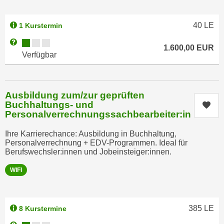
e
t
r
e
40
LE
1 Kurstermin
p
,
e
Kursverfügbarkeit:
Weitere Informationen zum Anmeldestatus "Verfügbar"
b
1.600,00
EUR
r
Verfügbar
i
s
s
o
k
n
Ausbildung zum/zur geprüften
e
e
Buchhaltungs- und
Kur
i
n
Personalverrechnungssachbearbeiter:in
n
b
e
Ihre Karrierechance: Ausbildung in Buchhaltung,
e
Personalverrechnung + EDV-Programmen. Ideal für
d
z
Berufswechsler:innen und Jobeinsteiger:innen.
a
o
t
WIFI
g
e
e
n
n
s
e
385
LE
8 Kurstermine
c
t