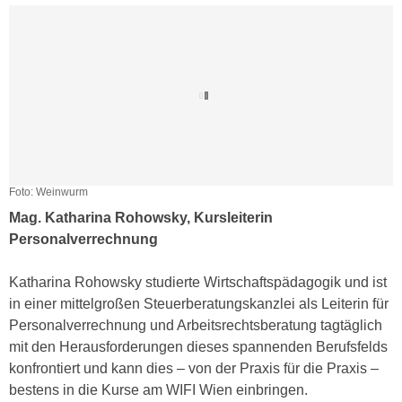
u
e
b
n
i
i
e
n
t
d
e
e
n
n
,
U
w
S
Foto: Weinwurm
e
A
Mag. Katharina Rohowsky, Kursleiterin
r
,
Personalverrechnung
d
b
e
e
Katharina Rohowsky studierte Wirtschaftspädagogik und ist
n
i
in einer mittelgroßen Steuerberatungskanzlei als Leiterin für
w
w
Personalverrechnung und Arbeitsrechtsberatung tagtäglich
e
e
mit den Herausforderungen dieses spannenden Berufsfelds
i
l
konfrontiert und kann dies – von der Praxis für die Praxis –
t
c
bestens in die Kurse am WIFI Wien einbringen.
e