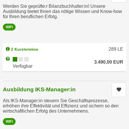
,
Werden Sie geprüfte:r Bilanzbuchhalter:in! Unsere
n
S
Ausbildung bietet Ihnen das nötige Wissen und Know-how
d
für Ihren beruflichen Erfolg.
i
a
e
u
WIFI
n
s
u
g
r
e
289
LE
2 Kurstermine
e
w
Kursverfügbarkeit:
Weitere Informationen zum Anmeldestatus "Verfügbar"
i
ä
3.490,00
EUR
Verfügbar
n
h
g
l
e
t
s
Ausbildung IKS-Manager:in
Kur
e
c
P
Als IKS-Manager:in steuern Sie Geschäftsprozesse,
h
a
erhöhen ihre Effektivität und Effizienz und sichern so den
r
r
wirtschaftlichen Erfolg des Unternehmens.
ä
t
n
WIFI
n
k