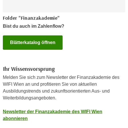
h
e
u
r
t
Folder "Finanzakademie"
e
z
n
Bist du auch im Zahlenflow?
a
“
b
k
Blätterkatalog öffnen
k
l
o
i
m
c
m
k
Ihr Wissensvorsprung
e
e
n
Melden Sie sich zum Newsletter der Finanzakademie des
n
z
WIFI Wien an und profitieren Sie von aktuellen
,
w
Ausbildungstrends und zukunftsorientierten Aus- und
v
i
Weiterbildungsangeboten.
e
s
r
c
Newsletter der Finanzakademie des WIFI Wien
w
h
abonnieren
e
e
n