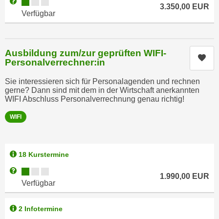
Kursverfügbarkeit:
Weitere Informationen zum Anmeldestatus "Verfügbar"
h
3.350,00
EUR
e
Verfügbar
u
c
t
h
z
n
r
Ausbildung zum/zur geprüften WIFI-
i
Kur
Personalverrechner:in
e
s
c
c
Sie interessieren sich für Personalagenden und rechnen
h
h
gerne? Dann sind mit dem in der Wirtschaft anerkannten
t
WIFI Abschluss Personalverrechnung genau richtig!
e
l
D
WIFI
i
a
c
t
h
e
18 Kurstermine
e
n
n
Kursverfügbarkeit:
Weitere Informationen zum Anmeldestatus "Verfügbar"
.
1.990,00
EUR
R
Verfügbar
E
e
i
c
n
2 Infotermine
h
e