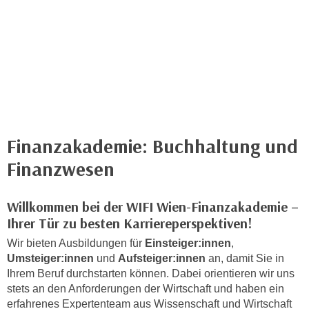
n
h
u
C
r
o
C
o
o
k
o
i
k
e
i
s
e
Finanzakademie: Buchhaltung und
v
s
Finanzwesen
o
,
n
d
U
i
Willkommen bei der WIFI Wien-Finanzakademie –
S
e
Ihrer Tür zu besten Karriereperspektiven!
-
f
Wir bieten Ausbildungen für
Einsteiger:innen
,
a
ü
Umsteiger:innen
und
Aufsteiger:innen
an, damit Sie in
m
r
Ihrem Beruf durchstarten können. Dabei orientieren wir uns
e
d
stets an den Anforderungen der Wirtschaft und haben ein
r
i
erfahrenes Expertenteam aus Wissenschaft und Wirtschaft