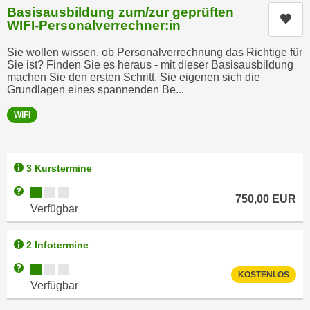
e
Basisausbildung zum/zur geprüften
o
Kur
r
WIFI-Personalverrechner:in
n
u
d
Sie wollen wissen, ob Personalverrechnung das Richtige für
n
Sie ist? Finden Sie es heraus - mit dieser Basisausbildung
e
d
machen Sie den ersten Schritt. Sie eigenen sich die
r
n
Grundlagen eines spannenden Be...
e
ä
a
WIFI
h
u
e
c
r
h
3 Kurstermine
e
d
I
Kursverfügbarkeit:
Weitere Informationen zum Anmeldestatus "Verfügbar"
i
750,00
EUR
n
Verfügbar
e
f
U
o
2 Infotermine
S
r
-
Kursverfügbarkeit:
Weitere Informationen zum Anmeldestatus "Verfügbar"
m
KOSTENLOS
a
Verfügbar
a
m
t