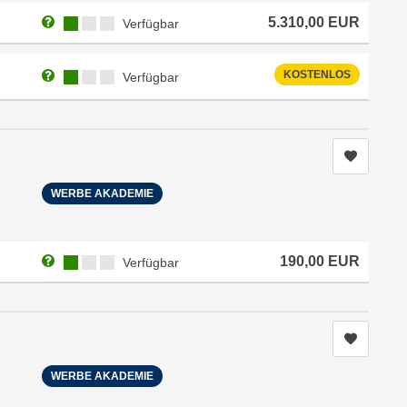
Weitere Informationen zum Anmeldestatus "Verfügbar"
Kursverfügbarkeit:
5.310,00
EUR
Verfügbar
Weitere Informationen zum Anmeldestatus "Verfügbar"
Kursverfügbarkeit:
KOSTENLOS
Verfügbar
Kurs me
WERBE AKADEMIE
Weitere Informationen zum Anmeldestatus "Verfügbar"
Kursverfügbarkeit:
190,00
EUR
Verfügbar
Kurs me
WERBE AKADEMIE