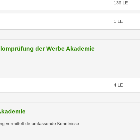
136
LE
1
LE
iplomprüfung der Werbe Akademie
4
LE
 Akademie
g vermittelt dir umfassende Kenntnisse.