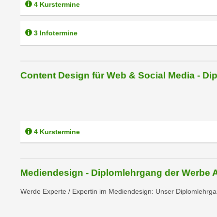
r
4 Kurstermine
i
i
e
k
F
3 Infotermine
a
u
n
n
i
k
s
Content Design für Web & Social Media - D
t
c
i
h
o
e
n
n
d
U
4 Kurstermine
e
n
r
t
W
e
e
Mediendesign - Diplomlehrgang der Werbe
r
b
n
s
Werde Experte / Expertin im Mediendesign: Unser Diplomlehrgan
e
e
h
i