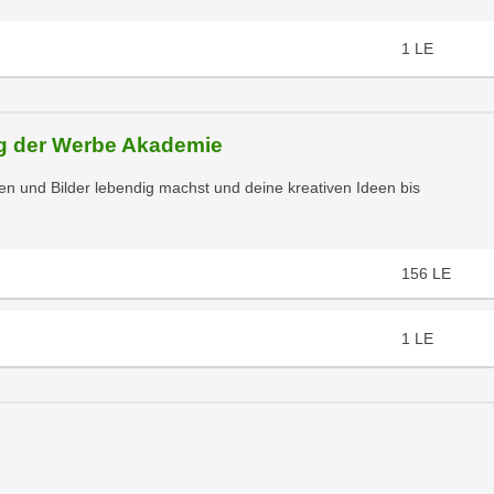
1
LE
ng der Werbe Akademie
ken und Bilder lebendig machst und deine kreativen Ideen bis
156
LE
1
LE