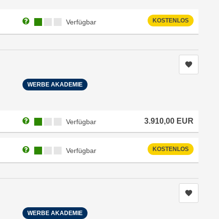
Weitere Informationen zum Anmeldestatus "Verfügbar"
Kursverfügbarkeit:
KOSTENLOS
Verfügbar
Kurs me
WERBE AKADEMIE
Weitere Informationen zum Anmeldestatus "Verfügbar"
Kursverfügbarkeit:
3.910,00
EUR
Verfügbar
Weitere Informationen zum Anmeldestatus "Verfügbar"
Kursverfügbarkeit:
KOSTENLOS
Verfügbar
Kurs me
WERBE AKADEMIE