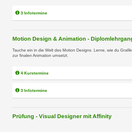
n
s
n
i
3 Infotermine
S
c
i
h
e
n
a
Motion Design & Animation - Diplomlehrga
i
u
c
Tauche ein in die Welt des Motion Designs. Lerne, wie du Grafi
f
h
zur finalen Animation umsetzt.
„
t
A
d
l
4 Kurstermine
e
l
m
e
D
3 Infotermine
a
a
k
t
z
e
e
Prüfung - Visual Designer mit Affinity
n
p
s
t