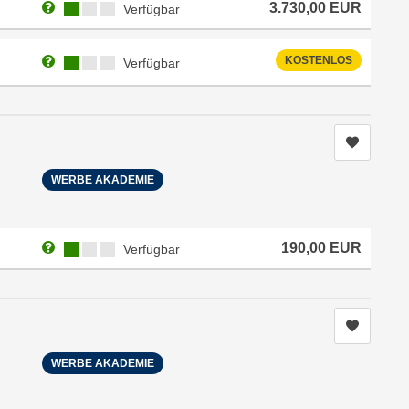
Weitere Informationen zum Anmeldestatus "Verfügbar"
Kursverfügbarkeit:
3.730,00
EUR
Verfügbar
Weitere Informationen zum Anmeldestatus "Verfügbar"
Kursverfügbarkeit:
KOSTENLOS
Verfügbar
Kurs me
WERBE AKADEMIE
Weitere Informationen zum Anmeldestatus "Verfügbar"
Kursverfügbarkeit:
190,00
EUR
Verfügbar
Kurs me
WERBE AKADEMIE