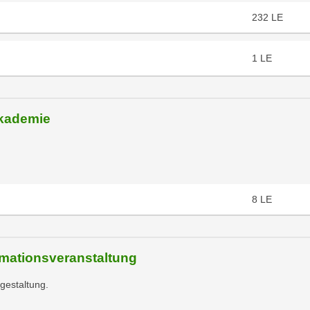
232
LE
1
LE
Akademie
8
LE
mationsveranstaltung
gestaltung.