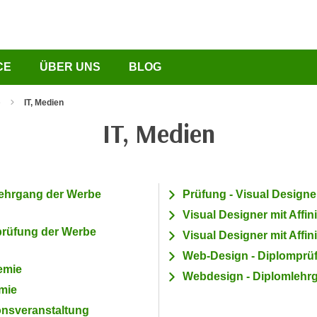
ließen
CE
ÜBER UNS
BLOG
e
IT, Medien
IT, Medien
lehrgang der Werbe
Prüfung - Visual Designer
Visual Designer mit Affini
prüfung der Werbe
Visual Designer mit Affin
Web-Design - Diplomprü
emie
Webdesign - Diplomlehr
mie
onsveranstaltung