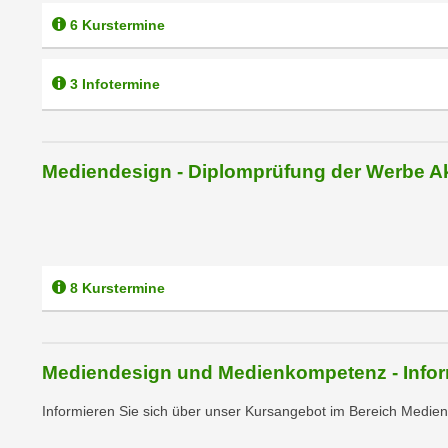
m
t
6 Kurstermine
e
e
n
n
e
3 Infotermine
o
i
t
n
w
s
e
Mediendesign - Diplomprüfung der Werbe 
e
n
t
d
z
i
e
g
n
s
8 Kurstermine
,
i
w
n
e
d
Mediendesign und Medienkompetenz - Infor
l
.
c
W
Informieren Sie sich über unser Kursangebot im Bereich Medien
h
e
e