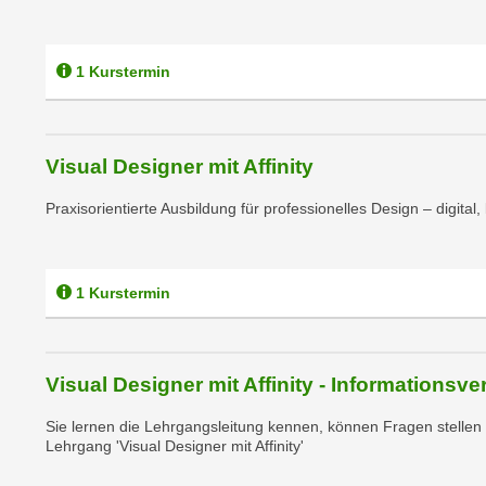
c
i
h
e
u
r
1 Kurstermin
t
e
z
n
a
“
b
Visual Designer mit Affinity
k
k
l
Praxisorientierte Ausbildung für professionelles Design – digital, 
o
i
m
c
m
k
e
1 Kurstermin
e
n
n
z
,
w
v
Visual Designer mit Affinity - Informationsv
i
e
s
Sie lernen die Lehrgangsleitung kennen, können Fragen stelle
r
c
Lehrgang 'Visual Designer mit Affinity'
w
h
e