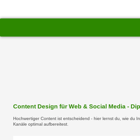
r
c
n
h
u
C
r
o
C
o
o
k
o
i
k
e
i
s
e
v
s
o
,
n
d
U
i
S
Content Design für Web & Social Media - D
e
-
f
a
Hochwertiger Content ist entscheidend - hier lernst du, wie du In
ü
Kanäle optimal aufbereitest.
m
r
e
d