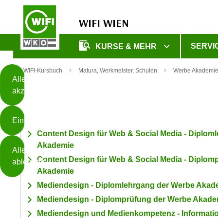
Filterbereich sch
WIFI WIEN
Diese
SERVI
KURSE & MEHR
Seite
Zum Inhalt springen
Zur Fußzeile springen
verwendet
WIFI-Kursbuch
Matura, Werkmeister, Schulen
Werbe Akademi
Cookies
Alle
akzeptieren
O
h
Einstellungen
n
Content Design für Web & Social Media - Diplom
e
B
Akademie
I
Alle
i
h
Content Design für Web & Social Media - Diplom
ablehnen
t
r
Akademie
t
e
Mediendesign - Diplomlehrgang der Werbe Akad
Weiterlesen
e
Z
Mediendesign - Diplomprüfung der Werbe Akade
b
u
e
Mediendesign und Medienkompetenz - Informati
s