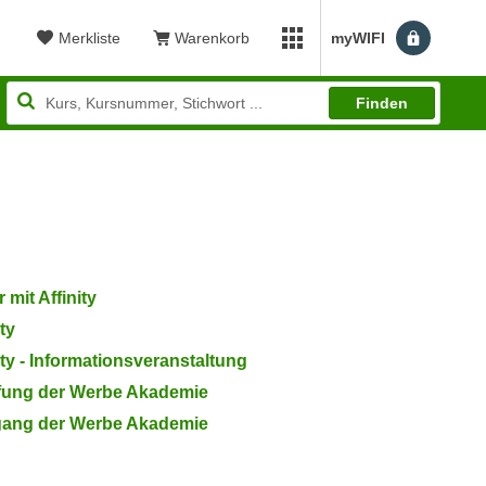
Merkliste
Warenkorb
myWIFI
Filtern
Benutzerm
myWIFI Apps öffnen
Finden
 mit Affinity
ty
ity - Informationsveranstaltung
fung der Werbe Akademie
gang der Werbe Akademie