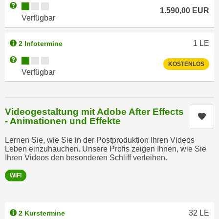
r
Kursverfügbarkeit:
Weitere Informationen zum Anmeldestatus "Verfügbar"
1.590,00
EUR
h
u
Verfügbar
t
n
a
g
1
LE
2 Infotermine
n
s
g
Kursverfügbarkeit:
Weitere Informationen zum Anmeldestatus "Verfügbar"
z
KOSTENLOS
e
Verfügbar
w
m
e
e
c
s
k
Videogestaltung mit Adobe After Effects
Kur
s
- Animationen und Effekte
e
e
g
Lernen Sie, wie Sie in der Postproduktion Ihren Videos
n
e
Leben einzuhauchen. Unsere Profis zeigen Ihnen, wie Sie
e
s
Ihren Videos den besonderen Schliff verleihen.
n
e
S
WIFI
t
c
z
h
t
u
32
LE
2 Kurstermine
.