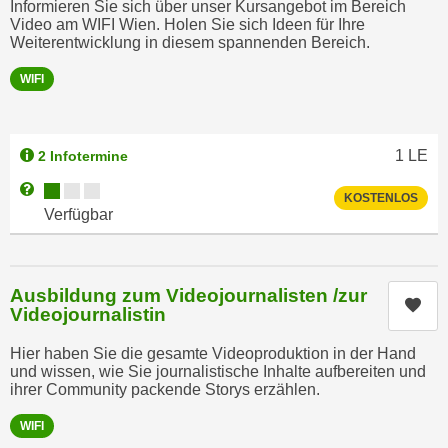
Informieren Sie sich über unser Kursangebot im Bereich
n
e
Video am WIFI Wien. Holen Sie sich Ideen für Ihre
,
Weiterentwicklung in diesem spannenden Bereich.
l
g
e
WIFI
e
v
l
a
a
n
1
LE
2 Infotermine
n
t
g
Kursverfügbarkeit:
Weitere Informationen zum Anmeldestatus "Verfügbar"
e
KOSTENLOS
e
Verfügbar
I
n
n
I
h
h
a
Ausbildung zum Videojournalisten /zur
r
Kur
l
Videojournalistin
e
t
d
Hier haben Sie die gesamte Videoproduktion in der Hand
e
und wissen, wie Sie journalistische Inhalte aufbereiten und
u
a
ihrer Community packende Storys erzählen.
r
n
c
WIFI
z
h