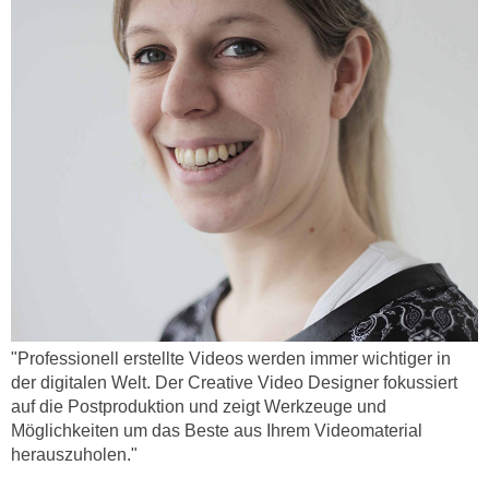
h
e
u
r
t
e
z
n
a
“
b
k
k
l
o
i
m
c
m
k
e
e
n
n
z
,
w
v
"Professionell erstellte Videos werden immer wichtiger in
i
der digitalen Welt. Der Creative Video Designer fokussiert
e
s
auf die Postproduktion und zeigt Werkzeuge und
r
c
Möglichkeiten um das Beste aus Ihrem Videomaterial
w
h
herauszuholen."
e
e
n