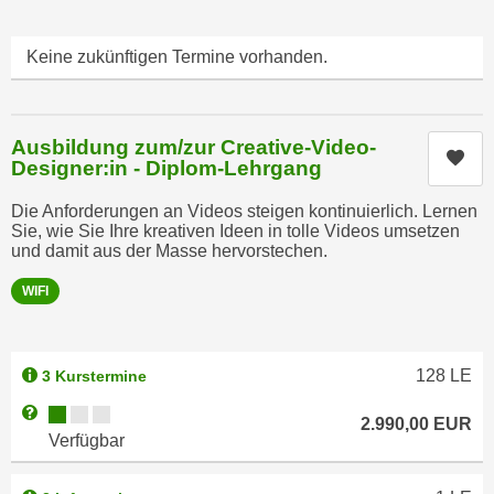
u
d
z
i
Keine zukünftigen Termine vorhanden.
e
e
i
C
g
o
e
Ausbildung zum/zur Creative-Video-
Kur
o
Designer:in - Diplom-Lehrgang
n
k
.
i
Die Anforderungen an Videos steigen kontinuierlich. Lernen
U
Sie, wie Sie Ihre kreativen Ideen in tolle Videos umsetzen
e
m
und damit aus der Masse hervorstechen.
s
I
e
WIFI
h
r
n
h
e
o
128
LE
3 Kurstermine
n
b
d
Kursverfügbarkeit:
Weitere Informationen zum Anmeldestatus "Verfügbar"
e
2.990,00
EUR
a
Verfügbar
n
r
e
ü