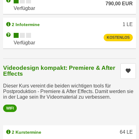
Kursverfügbarkeit:
Weitere Informationen zum Anmeldestatus "Verfügbar"
790,00
EUR
e
n
Verfügbar
m
g
E
z
1
LE
2 Infotermine
U
w
-
Kursverfügbarkeit:
Weitere Informationen zum Anmeldestatus "Verfügbar"
e
KOSTENLOS
D
Verfügbar
c
a
k
t
e
e
u
Videodesign kompakt: Premiere & After
Kur
n
Effects
n
s
d
Dieser Kurs vereint die beiden wichtigen tools für
c
O
Postproduktion - Premiere & After Effects. Damit werden sie
h
p
in der Lage sein Ihr Videomaterial zu verbessern.
u
t
WIFI
t
i
z
m
r
i
e
64
LE
2 Kurstermine
e
c