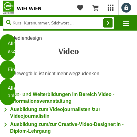
WIFI WIEN
Benu
myWIFI Apps ö
Merkliste
Warenkorb
Diese
Mo
Seite
Zum Inhalt springen
Zur Fußzeile springen
verwendet
Mediendesign
Cookies
Alle
Video
akzeptieren
O
h
Einstellungen
n
Das Bewegtbild ist nicht mehr wegzudenken
e
B
I
Alle
i
h
Aus- und Weiterbildungen im Bereich Video -
ablehnen
t
r
Informationsveranstaltung
t
e
Ausbildung zum Videojournalisten /zur
Weiterlesen
e
Z
Videojournalistin
b
u
Ausbildung zum/zur Creative-Video-Designer:in -
e
s
Diplom-Lehrgang
a
- nur für sichtbaren Text
t