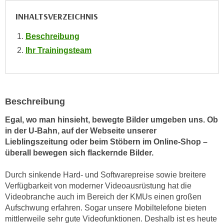
i
e
INHALTSVERZEICHNIS
k
F
a
u
Beschreibung
n
n
Ihr Trainingsteam
i
k
s
t
c
i
h
o
e
Beschreibung
n
n
d
Egal, wo man hinsieht, bewegte Bilder umgeben uns. Ob
U
e
in der U-Bahn, auf der Webseite unserer
n
r
Lieblingszeitung oder beim Stöbern im Online-Shop –
t
W
überall bewegen sich flackernde Bilder.
e
e
r
Durch sinkende Hard- und Softwarepreise sowie breitere
b
n
Verfügbarkeit von moderner Videoausrüstung hat die
s
e
Videobranche auch im Bereich der KMUs einen großen
e
h
Aufschwung erfahren. Sogar unsere Mobiltelefone bieten
i
mittlerweile sehr gute Videofunktionen. Deshalb ist es heute
m
t