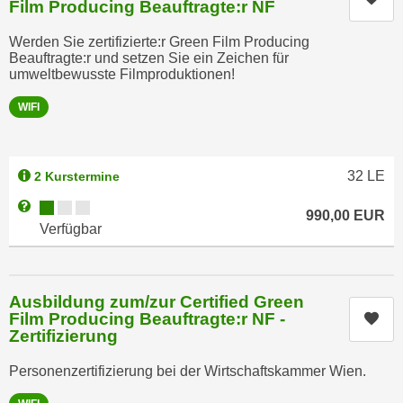
Film Producing Beauftragte:r NF
a
h
t
Werden Sie zertifizierte:r Green Film Producing
m
e
Beauftragte:r und setzen Sie ein Zeichen für
e
umweltbewusste Filmproduktionen!
n
O
a
n
WIFI
u
l
c
i
h
n
32
LE
2 Kurstermine
a
e
Kursverfügbarkeit:
Weitere Informationen zum Anmeldestatus "Verfügbar"
n
-
990,00
EUR
Verfügbar
U
J
n
o
t
u
e
Ausbildung zum/zur Certified Green
r
r
Film Producing Beauftragte:r NF -
Kur
n
Zertifizierung
n
e
e
y
Personenzertifizierung bei der Wirtschaftskammer Wien.
h
z
m