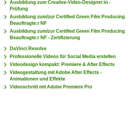
Ausbildung zum Creative-Video-Designer:in -
c
i
Prüfung
h
m
Ausbildung zum/zur Certified Green Film Producing
t
m
Beauftragte:r NF
e
u
Ausbildung zum/zur Certified Green Film Producing
n
n
Beauftragte:r NF - Zertifizierung
S
g
i
DaVinci Resolve
v
e
e
Professionelle Videos für Social Media erstellen
,
r
Videodesign kompakt: Premiere & After Effects
d
w
Videogestaltung mit Adobe After Effects -
a
e
Animationen und Effekte
s
n
Videoschnitt mit Adobe Premiere Pro
s
d
w
e
i
n
r
w
a
i
u
r
c