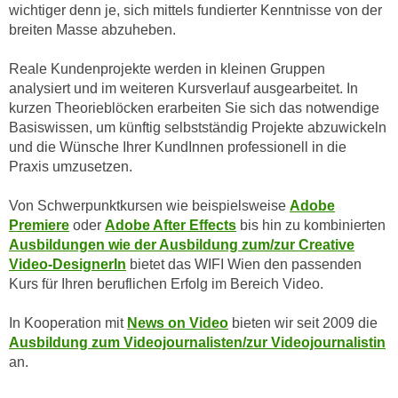
wichtiger denn je, sich mittels fundierter Kenntnisse von der
e
e
breiten Masse abzuheben.
n
n
e
o
Reale Kundenprojekte werden in kleinen Gruppen
i
t
analysiert und im weiteren Kursverlauf ausgearbeitet. In
n
w
kurzen Theorieblöcken erarbeiten Sie sich das notwendige
s
e
Basiswissen, um künftig selbstständig Projekte abzuwickeln
e
und die Wünsche Ihrer KundInnen professionell in die
n
t
Praxis umzusetzen.
d
z
i
e
Von Schwerpunktkursen wie beispielsweise
Adobe
g
Premiere
oder
Adobe After Effects
bis hin zu kombinierten
n
s
Ausbildungen wie der Ausbildung zum/zur Creative
,
i
Video-DesignerIn
bietet das WIFI Wien den passenden
w
n
Kurs für Ihren beruflichen Erfolg im Bereich Video.
e
d
l
.
In Kooperation mit
News on Video
bieten wir seit 2009 die
c
W
Ausbildung zum Videojournalisten/zur Videojournalistin
h
e
an.
e
n
s