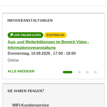
n
d
E
e
U
n
INFOVERANSTALTUNGEN
-
w
U
i
S
r
LIVE-ONLINE-KURS
KOSTENLOS
L
A
z
n
Aus- und Weiterbildungen im Bereich Video -
Aus
u
i
Informationsveranstaltung
Dip
n
e
Donnerstag,
10.09.2026
,
17:00
-
18:00
Don
t
l
Online
Onl
e
o
r
r
ALLE ANZEIGEN
ALL
w
i
o
e
r
n
f
SIE HABEN FRAGEN?
t
e
i
n
e
WIFI-Kundenservice
h