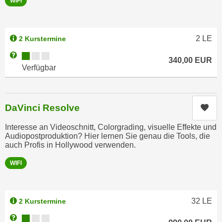
WIFI
u
e
b
n
i
i
2
LE
2 Kurstermine
e
n
t
Kursverfügbarkeit:
Weitere Informationen zum Anmeldestatus "Verfügbar"
d
340,00
EUR
e
Verfügbar
e
n
n
,
U
w
S
DaVinci Resolve
Kur
e
A
r
Interesse an Videoschnitt, Colorgrading, visuelle Effekte und
,
d
Audiopostproduktion? Hier lernen Sie genau die Tools, die
b
auch Profis in Hollywood verwenden.
e
e
n
WIFI
i
w
w
e
e
i
32
LE
2 Kurstermine
l
t
c
Kursverfügbarkeit:
e
Weitere Informationen zum Anmeldestatus "Verfügbar"