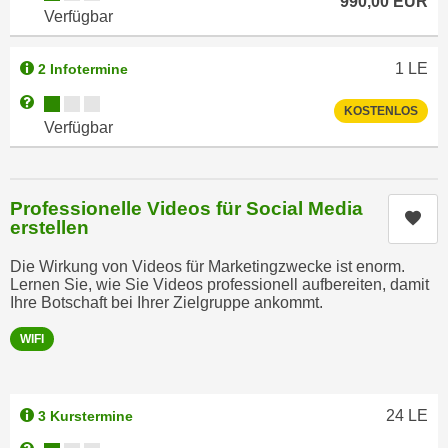
990,00
EUR
h
r
Verfügbar
e
e
n
C
1
LE
2 Infotermine
I
o
Kursverfügbarkeit:
Weitere Informationen zum Anmeldestatus "Verfügbar"
h
o
KOSTENLOS
r
Verfügbar
k
e
i
D
e
a
Professionelle Videos für Social Media
s
Kur
t
erstellen
f
e
ü
Die Wirkung von Videos für Marketingzwecke ist enorm.
n
r
Lernen Sie, wie Sie Videos professionell aufbereiten, damit
k
Ihre Botschaft bei Ihrer Zielgruppe ankommt.
M
e
a
WIFI
i
r
n
k
e
e
m
24
LE
3 Kurstermine
t
d
i