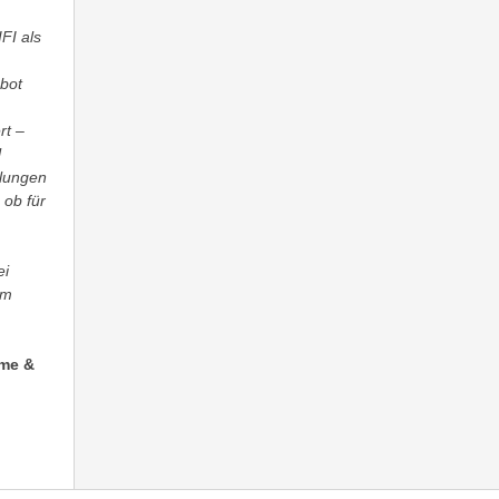
FI als
ebot
rt –
l
elungen
 ob für
ei
em
mme &