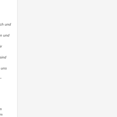
ich und
en und
ür
sind
 uns
“
um
om