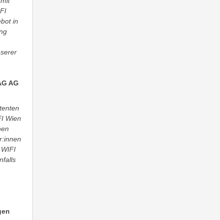
 mit
FI
bot in
ung
nserer
BAG AG
tenten
FI Wien
hen
er:innen
 WIFI
falls
gen