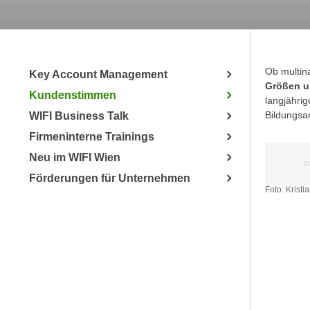
a
- nur für sichtbaren Text
t
c
i
h
m
t
m
Ob multin
e
Key Account Management
u
Größen u
n
Kundenstimmen
n
langjährig
S
g
Bildungsa
WIFI Business Talk
i
v
Firmeninterne Trainings
e
e
,
Neu im WIFI Wien
r
d
Förderungen für Unternehmen
w
a
Foto: Krist
e
s
n
s
d
w
e
i
n
r
w
a
i
u