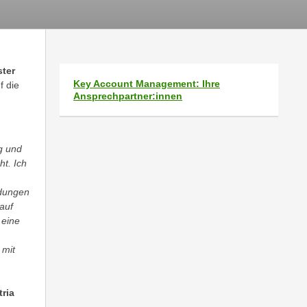
ter
Key Account Management: Ihre
f die
Ansprechpartner:innen
g und
t. Ich
ldungen
auf
 eine
 mit
tria