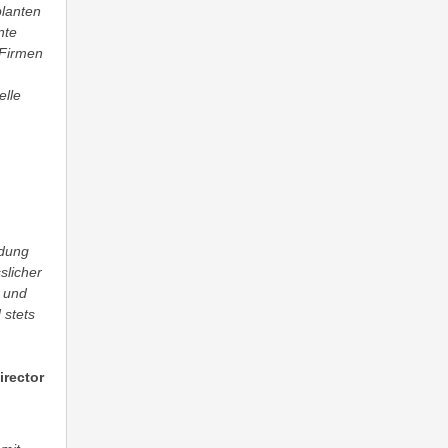
planten
nte
 Firmen
elle
ldung
slicher
t und
 stets
irector