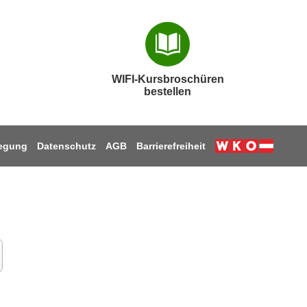
WIFI-Kursbroschüren
bestellen
legung
Datenschutz
AGB
Barrierefreiheit
Weiter zur W
am
book
nkedIn
 Youtube