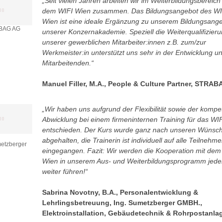
„Seit vielen Jahren arbeiten wir im Weiterbildungsbereich
dem WIFI Wien zusammen. Das Bildungsangebot des WI
Wien ist eine ideale Ergänzung zu unserem Bildungsange
ABAG AG
unserer Konzernakademie. Speziell die Weiterqualifizier
unserer gewerblichen Mitarbeiter:innen z.B. zum/zur
Werkmeister:in unterstützt uns sehr in der Entwicklung u
Mitarbeitenden.“
Manuel Filler, M.A., People & Culture Partner, STRA
„Wir haben uns aufgrund der Flexibilität sowie der kompe
Abwicklung bei einem firmeninternen Training für das WI
entschieden. Der Kurs wurde ganz nach unseren Wünsc
abgehalten, die Trainerin ist individuell auf alle Teilnehm
etzberger
eingegangen. Fazit: Wir werden die Kooperation mit dem
Wien in unserem Aus- und Weiterbildungsprogramm jeden
weiter führen!“
Sabrina Novotny, B.A., Personalentwicklung &
Lehrlingsbetreuung, Ing. Sumetzberger GMBH.,
Elektroinstallation, Gebäudetechnik & Rohrpostanla