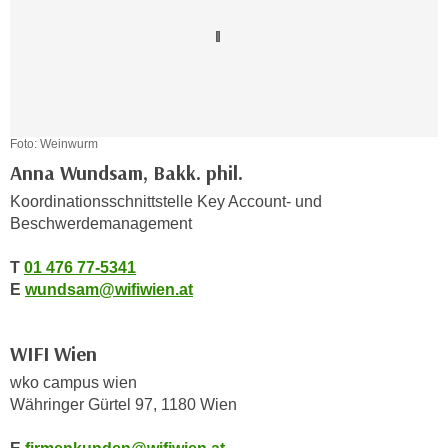
n
d
E
e
U
n
-
w
U
i
S
r
Foto: Weinwurm
A
z
Anna Wundsam, Bakk. phil.
u
i
Koordinationsschnittstelle Key Account- und
n
e
Beschwerdemanagement
t
l
e
o
T
01 476 77-5341
r
r
E
wundsam@wifiwien.at
w
i
o
e
WIFI Wien
r
n
f
wko campus wien
t
e
Währinger Gürtel 97, 1180 Wien
i
n
e
h