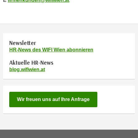
E
firmenkunden@wifiwien.at
r
a
t
b
e
e
C
n
o
.
o
Newsletter
W
k
HR-News des WIFI Wien abonnieren
e
i
n
e
Aktuelle HR-News
n
s
blog.wifiwien.at
S
z
i
u
e
A
d
n
Wir freuen uns auf Ihre Anfrage
e
a
r
l
C
y
o
s
o
e