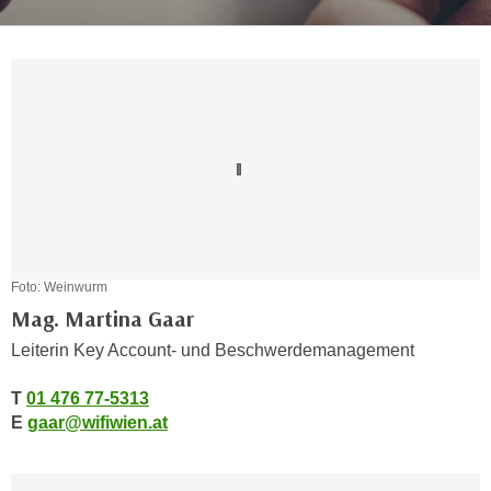
c
i
h
m
t
m
e
u
n
n
S
g
i
v
e
e
,
r
d
w
a
e
Foto: Weinwurm
s
n
Mag. Martina Gaar
s
d
Leiterin Key Account- und Beschwerdemanagement
w
e
i
n
T
01 476 77-5313
r
w
E
gaar@wifiwien.at
a
i
u
r
c