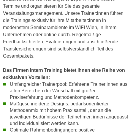
i
e
Termine und organisieren für Sie das gesamte
k
F
Veranstaltungsmanagement. Unsere Trainer:innen führen
a
u
die Trainings exklusiv für Ihre Mitarbeiter:innen in
n
n
modernstem Seminarambiente im WIFI Wien, in Ihrem
i
k
Unternehmen oder online durch. Regelmäßige
s
t
Feedbackschleifen, Evaluierungen und anschließende
c
i
Transfersicherungen sind selbstverständlich Teil des
h
o
Gesamtpakets.
e
n
n
d
Das Firmen Intern Training bietet Ihnen eine Reihe von
U
e
exklusiven Vorteilen:
n
r
Umfangreicher Trainerpool: Erfahrene Trainer:innen aus
t
W
allen Bereichen der Wirtschaft mit großer
e
e
Praxiserfahrung und Methodenkompetenz.
r
Maßgeschneiderte Designs: bedarfsorientierter
b
n
Methodenmix mit hohem Praxisanteil, der an die
s
e
jeweiligen Bedürfnisse der Teilnehmer: innen angepasst
e
h
und individualisiert werden kann.
i
Optimale Rahmenbedingungen: positive
m
t