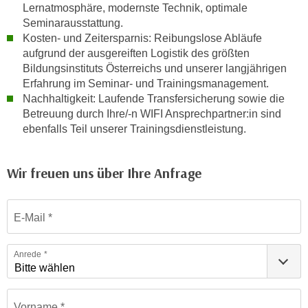
Lernatmosphäre, modernste Technik, optimale
e
e
Seminarausstattung.
n
n
Kosten- und Zeitersparnis: Reibungslose Abläufe
e
o
aufgrund der ausgereiften Logistik des größten
i
t
Bildungsinstituts Österreichs und unserer langjährigen
n
w
Erfahrung im Seminar- und Trainingsmanagement.
s
e
Nachhaltigkeit: Laufende Transfersicherung sowie die
e
Betreuung durch Ihre/-n WIFI Ansprechpartner:in sind
n
t
ebenfalls Teil unserer Trainingsdienstleistung.
d
z
i
e
g
Wir freuen uns über Ihre Anfrage
n
s
,
i
Formular: Anfrage für firmeninterne maßgeschneiderte Traini
w
n
E-Mail
e
d
l
.
Anrede
c
W
h
e
e
n
Vorname
s