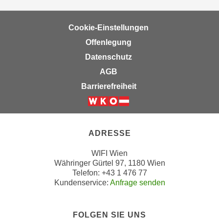
u
d
z
i
e
Cookie-Einstellungen
e
i
Offenlegung
C
g
Datenschutz
o
e
o
AGB
n
k
.
Barrierefreiheit
i
U
e
m
Weiter zur Website der Wirts
s
I
e
h
ADRESSE
r
n
h
WIFI Wien
e
Währinger Gürtel 97, 1180 Wien
o
n
Telefon: +43 1 476 77
b
d
Kundenservice:
Anfrage senden
e
a
n
r
e
ü
FOLGEN SIE UNS