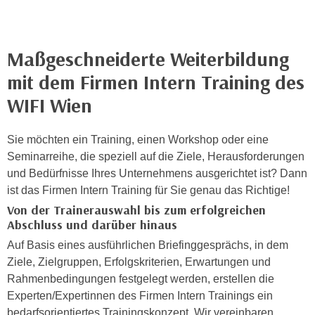
n
h
u
C
r
o
Maßgeschneiderte Weiterbildung
C
o
o
mit dem Firmen Intern Training des
k
o
WIFI Wien
i
k
e
i
s
Sie möchten ein Training, einen Workshop oder eine
e
v
Seminarreihe, die speziell auf die Ziele, Herausforderungen
s
o
und Bedürfnisse Ihres Unternehmens ausgerichtet ist? Dann
,
n
ist das Firmen Intern Training für Sie genau das Richtige!
d
U
i
Von der Trainerauswahl bis zum erfolgreichen
S
Abschluss und darüber hinaus
e
-
f
Auf Basis eines ausführlichen Briefinggesprächs, in dem
a
ü
Ziele, Zielgruppen, Erfolgskriterien, Erwartungen und
m
r
Rahmenbedingungen festgelegt werden, erstellen die
e
d
Experten/Expertinnen des Firmen Intern Trainings ein
r
i
bedarfsorientiertes Trainingskonzept. Wir vereinbaren