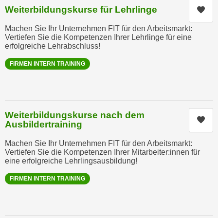
n
Weiterbildungskurse für Lehrlinge
Kur
e
,
l
Machen Sie Ihr Unternehmen FIT für den Arbeitsmarkt:
g
e
Vertiefen Sie die Kompetenzen Ihrer Lehrlinge für eine
e
erfolgreiche Lehrabschluss!
v
l
a
FIRMEN INTERN TRAINING
a
n
n
t
g
e
e
I
n
Weiterbildungskurse nach dem
n
Kur
Ausbildertraining
I
h
h
a
Machen Sie Ihr Unternehmen FIT für den Arbeitsmarkt:
r
l
Vertiefen Sie die Kompetenzen Ihrer Mitarbeiter:innen für
e
eine erfolgreiche Lehrlingsausbildung!
t
d
e
FIRMEN INTERN TRAINING
u
a
r
n
c
z
h