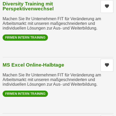
k
Diversity Training mit
z
Kur
i
Perspektivenwechsel
w
e
e
Machen Sie Ihr Unternehmen FIT für Veränderung am
-
c
Arbeitsmarkt: mit unseren maßgeschneiderten und
S
individuellen Lösungen zur Aus- und Weiterbildung.
k
e
e
FIRMEN INTERN TRAINING
t
n
z
u
u
n
n
d
g
MS Excel Online-Halbtage
Kur
u
z
m
Machen Sie Ihr Unternehmen FIT für Veränderung am
u
f
Arbeitsmarkt: mit unseren maßgeschneiderten und
s
individuellen Lösungen zur Aus- und Weiterbildung.
ü
t
r
FIRMEN INTERN TRAINING
i
S
m
i
m
e
e
r