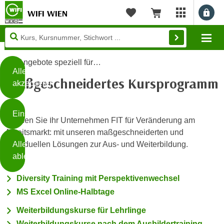
WIFI WIEN
Benu
myWIFI Apps ö
Merkliste
Warenkorb
Diese
Mo
Seite
Zum Inhalt springen
Zur Fußzeile springen
verwendet
Angebote speziell für…
Cookies
Alle
Maßgeschneidertes Kursprogramm
akzeptieren
O
h
Einstellungen
n
Machen Sie Ihr Unternehmen FIT für Veränderung am
e
Arbeitsmarkt: mit unseren maßgeschneiderten und
B
I
Alle
individuellen Lösungen zur Aus- und Weiterbildung.
i
h
ablehnen
t
r
t
e
Diversity Training mit Perspektivenwechsel
Weiterlesen
e
Z
MS Excel Online-Halbtage
b
u
e
Weiterbildungskurse für Lehrlinge
s
a
- nur für sichtbaren Text
t
Weiterbildungskurse nach dem Ausbildertraining