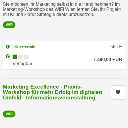
h
Sie möchten Ihr Marketing selbst in die Hand nehmen? Im
e
u
Marketing-Workshop des WIFI Wien lernen Sie, Ihr Projekt
r
mit KI und klarer Strategie direkt umzusetzen.
t
e
z
n
WIFI
a
“
b
k
k
l
56
LE
1 Kurstermin
o
i
Kursverfügbarkeit:
Weitere Informationen zum Anmeldestatus "Verfügbar"
m
c
1.490,00
EUR
Verfügbar
m
k
e
e
n
n
z
Marketing Excellence - Praxis-
,
w
Workshop für mehr Erfolg im digitalen
Kur
v
Umfeld - Informationsveranstaltung
i
e
s
r
c
w
WIFI
h
e
e
n