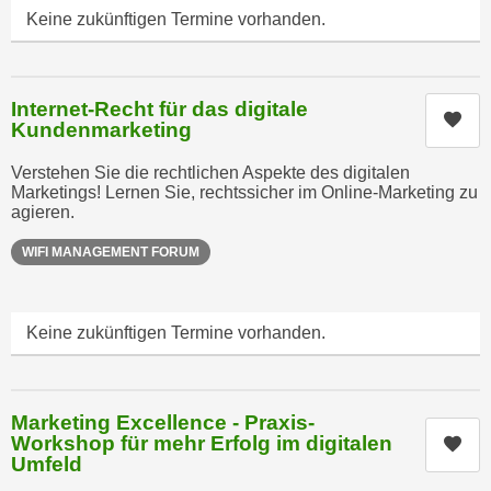
n
Keine zukünftigen Termine vorhanden.
i
S
c
i
h
e
n
Internet-Recht für das digitale
a
Kur
Kundenmarketing
i
u
c
f
Verstehen Sie die rechtlichen Aspekte des digitalen
h
„
Marketings! Lernen Sie, rechtssicher im Online-Marketing zu
t
agieren.
A
d
l
WIFI MANAGEMENT FORUM
e
l
m
e
D
a
Keine zukünftigen Termine vorhanden.
a
k
t
z
e
e
n
Marketing Excellence - Praxis-
p
Workshop für mehr Erfolg im digitalen
Kur
s
t
Umfeld
c
i