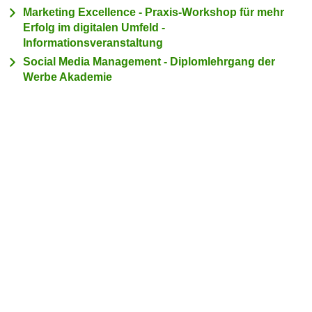
c
Marketing Excellence - Praxis-Workshop für mehr
i
h
Erfolg im digitalen Umfeld -
m
Informationsveranstaltung
t
m
e
Social Media Management - Diplomlehrgang der
u
Werbe Akademie
n
n
S
g
i
v
e
e
,
r
d
w
a
e
s
n
s
d
w
e
i
n
r
w
a
i
u
r
c