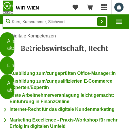
WIFI WIEN
Benu
myWIFI Apps ö
Merkliste
Warenkorb
Diese
Mo
Seite
Zum Inhalt springen
Zur Fußzeile springen
verwendet
Digitale Kompetenzen
Cookies
Alle
Betriebswirtschaft, Recht
akzeptieren
O
h
Einstellungen
n
Ausbildung zum/zur geprüften Office-Manager:in
e
B
I
Ausbildung zum/zur qualifizierten E-Commerce
Alle
i
h
Experten/Expertin
ablehnen
t
r
Erste Arbeitnehmerveranlagung leicht gemacht:
t
e
Einführung in FinanzOnline
Weiterlesen
e
Z
Internet-Recht für das digitale Kundenmarketing
b
u
e
Marketing Excellence - Praxis-Workshop für mehr
s
Erfolg im digitalen Umfeld
a
- nur für sichtbaren Text
t