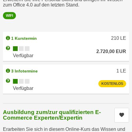
i
e
zum Office 4.0 auf den letzten Stand.
k
F
WIFI
a
u
n
n
i
k
s
210
LE
1 Kurstermin
t
c
i
Kursverfügbarkeit:
Weitere Informationen zum Anmeldestatus "Verfügbar"
2.720,00
EUR
h
o
Verfügbar
e
n
n
d
1
LE
3 Infotermine
U
e
n
Kursverfügbarkeit:
Weitere Informationen zum Anmeldestatus "Verfügbar"
r
KOSTENLOS
t
Verfügbar
W
e
e
r
b
n
s
Ausbildung zum/zur qualifizierten E-
Kur
e
Commerce Experten/Expertin
e
h
i
Erarbeiten Sie sich in diesem Online-Kurs das Wissen und
m
t