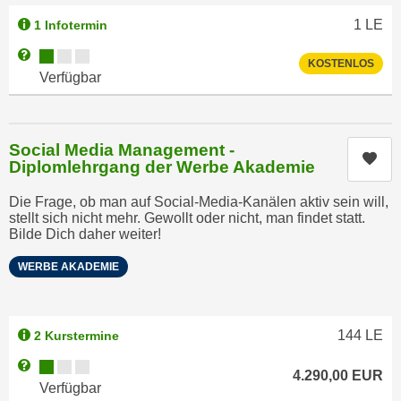
n
d
1
LE
1 Infotermin
E
e
Kursverfügbarkeit:
Weitere Informationen zum Anmeldestatus "Verfügbar"
U
n
KOSTENLOS
Verfügbar
-
w
U
i
S
r
A
Social Media Management -
z
Kur
u
Diplomlehrgang der Werbe Akademie
i
n
e
Die Frage, ob man auf Social-Media-Kanälen aktiv sein will,
t
l
stellt sich nicht mehr. Gewollt oder nicht, man findet statt.
e
Bilde Dich daher weiter!
o
r
r
WERBE AKADEMIE
w
i
o
e
r
n
144
LE
f
2 Kurstermine
t
e
i
Kursverfügbarkeit:
Weitere Informationen zum Anmeldestatus "Verfügbar"
4.290,00
EUR
n
e
Verfügbar
h