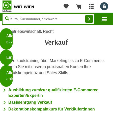
WIFI WIEN
Benu
myWIFI Apps ö
Merkliste
Warenkorb
Diese
Mo
Seite
Zum Inhalt springen
Zur Fußzeile springen
verwendet
Betriebswirtschaft, Recht
Cookies
Alle
Verkauf
akzeptieren
O
h
Einstellungen
n
Von Verkaufstraining über Marketing bis zu E-Commerce:
e
steigern Sie mit unseren praxisnahen Kursen Ihre
B
I
Alle
Verkaufskompetenz und Sales-Skills.
i
h
ablehnen
t
r
t
e
Ausbildung zum/zur qualifizierten E-Commerce
Weiterlesen
e
Z
Experten/Expertin
b
u
Basislehrgang Verkauf
e
s
Dekorationskompaktkurs für Verkäufer:innen
a
- nur für sichtbaren Text
t