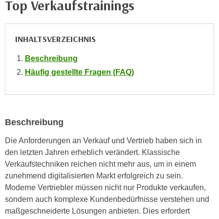
Top Verkaufstrainings
i
e
k
F
a
u
INHALTSVERZEICHNIS
n
n
i
k
Beschreibung
s
t
Häufig gestellte Fragen (FAQ)
c
i
h
o
e
n
n
d
U
Beschreibung
e
n
r
Die Anforderungen an Verkauf und Vertrieb haben sich in
t
W
den letzten Jahren erheblich verändert. Klassische
e
e
Verkaufstechniken reichen nicht mehr aus, um in einem
r
b
zunehmend digitalisierten Markt erfolgreich zu sein.
n
s
Moderne Vertriebler müssen nicht nur Produkte verkaufen,
e
e
sondern auch komplexe Kundenbedürfnisse verstehen und
h
i
maßgeschneiderte Lösungen anbieten. Dies erfordert
m
t