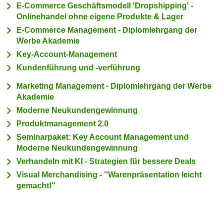
E-Commerce Geschäftsmodell 'Dropshipping' -
c
i
Onlinehandel ohne eigene Produkte & Lager
h
m
E-Commerce Management - Diplomlehrgang der
t
m
Werbe Akademie
e
u
Key-Account-Management
n
n
S
Kundenführung und -verführung
g
i
v
Marketing Management - Diplomlehrgang der Werbe
e
e
Akademie
,
r
Moderne Neukundengewinnung
d
w
Produktmanagement 2.0
a
e
Seminarpaket: Key Account Management und
s
n
Moderne Neukundengewinnung
s
d
Verhandeln mit KI - Strategien für bessere Deals
w
e
i
Visual Merchandising - ''Warenpräsentation leicht
n
gemacht!''
r
w
a
i
u
r
c