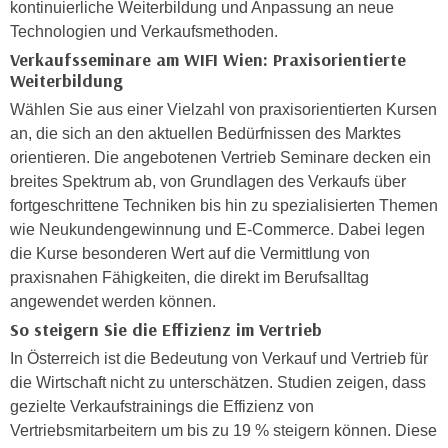
kontinuierliche Weiterbildung und Anpassung an neue
e
e
Technologien und Verkaufsmethoden.
n
n
Verkaufsseminare am WIFI Wien: Praxisorientierte
e
o
Weiterbildung
i
t
Wählen Sie aus einer Vielzahl von praxisorientierten Kursen
n
w
an, die sich an den aktuellen Bedürfnissen des Marktes
s
e
orientieren. Die angebotenen Vertrieb Seminare decken ein
e
n
breites Spektrum ab, von Grundlagen des Verkaufs über
t
d
fortgeschrittene Techniken bis hin zu spezialisierten Themen
z
i
wie Neukundengewinnung und E-Commerce. Dabei legen
e
g
die Kurse besonderen Wert auf die Vermittlung von
n
s
praxisnahen Fähigkeiten, die direkt im Berufsalltag
,
i
angewendet werden können.
w
n
e
So steigern Sie die Effizienz im Vertrieb
d
l
In Österreich ist die Bedeutung von Verkauf und Vertrieb für
.
c
die Wirtschaft nicht zu unterschätzen. Studien zeigen, dass
W
h
gezielte Verkaufstrainings die Effizienz von
e
e
Vertriebsmitarbeitern um bis zu 19 % steigern können. Diese
n
s