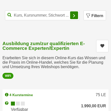
k
z
i
w
Filterbereich schl
e
e
Filtern
-
c
S
k
e
e
t
n
Ausbildung zum/zur qualifizierten E-
z
u
Kur
Commerce Experten/Expertin
u
n
n
d
Erarbeiten Sie sich in diesem Online-Kurs das Wissen und
g
die Praxis im Online-Handel, welches Sie für die Planung
u
und Umsetzung Ihres Webshops benötigen.
z
m
u
f
WIFI
s
ü
t
r
i
S
75
LE
4 Kurstermine
m
i
m
Kursverfügbarkeit:
Weitere Informationen zum Anmeldestatus "Verfügbar"
e
1.990,00
EUR
e
Verfügbar
r