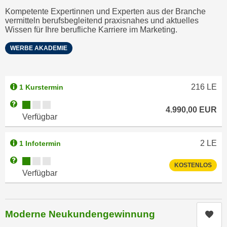
h
r
Kompetente Expertinnen und Experten aus der Branche
e
e
vermitteln berufsbegleitend praxisnahes und aktuelles
n
Wissen für Ihre berufliche Karriere im Marketing.
C
I
o
WERBE AKADEMIE
h
o
r
k
e
i
216
LE
1 Kurstermin
D
e
a
Kursverfügbarkeit:
Weitere Informationen zum Anmeldestatus "Verfügbar"
s
4.990,00
EUR
t
Verfügbar
f
e
ü
n
r
2
LE
1 Infotermin
k
M
Kursverfügbarkeit:
Weitere Informationen zum Anmeldestatus "Verfügbar"
e
a
KOSTENLOS
Verfügbar
i
r
n
k
e
e
m
Moderne Neukundengewinnung
Kur
t
d
i