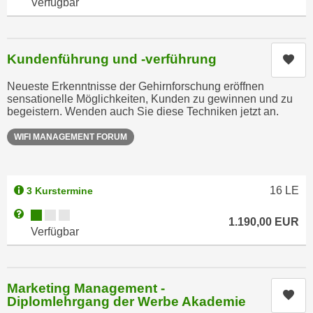
Verfügbar
u
e
b
n
i
i
e
Kundenführung und -verführung
Kur
n
t
d
Neueste Erkenntnisse der Gehirnforschung eröffnen
e
sensationelle Möglichkeiten, Kunden zu gewinnen und zu
e
n
begeistern. Wenden auch Sie diese Techniken jetzt an.
n
,
U
WIFI MANAGEMENT FORUM
w
S
e
A
r
,
d
16
LE
3 Kurstermine
b
e
Kursverfügbarkeit:
Weitere Informationen zum Anmeldestatus "Verfügbar"
e
1.190,00
EUR
n
Verfügbar
i
w
w
e
e
i
l
Marketing Management -
t
Kur
Diplomlehrgang der Werbe Akademie
c
e