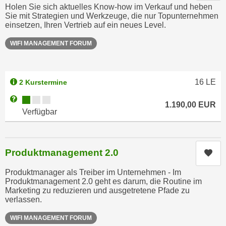
Holen Sie sich aktuelles Know-how im Verkauf und heben
e
n
Sie mit Strategien und Werkzeuge, die nur Topunternehmen
m
g
einsetzen, Ihren Vertrieb auf ein neues Level.
E
z
U
WIFI MANAGEMENT FORUM
w
-
e
D
c
a
16
LE
2 Kurstermine
k
t
e
Kursverfügbarkeit:
Weitere Informationen zum Anmeldestatus "Verfügbar"
e
1.190,00
EUR
u
Verfügbar
n
n
s
d
c
O
Produktmanagement 2.0
Kur
h
p
u
t
Produktmanager als Treiber im Unternehmen - Im
t
i
Produktmanagement 2.0 geht es darum, die Routine im
z
Marketing zu reduzieren und ausgetretene Pfade zu
m
verlassen.
r
i
e
e
WIFI MANAGEMENT FORUM
c