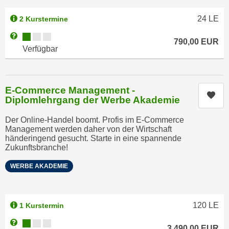
n
b
p
24
LE
2 Kurstermine
e
e
r
Kursverfügbarkeit:
Weitere Informationen zum Anmeldestatus "Verfügbar"
r
790,00
EUR
h
Verfügbar
s
i
o
n
n
a
E-Commerce Management -
e
u
Kur
Diplomlehrgang der Werbe Akademie
n
s
b
e
Der Online-Handel boomt. Profis im E-Commerce
e
Management werden daher von der Wirtschaft
i
händeringend gesucht. Starte in eine spannende
z
n
Zukunftsbranche!
o
e
g
WERBE AKADEMIE
a
e
n
n
g
e
e
120
LE
1 Kurstermin
n
n
Kursverfügbarkeit:
Weitere Informationen zum Anmeldestatus "Verfügbar"
D
3.490,00
EUR
e