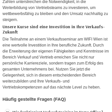
Zahlen unterstreichen die Notwendigkeit, in die
n
i
Weiterbildung von Vertriebsteams zu investieren, um
S
c
wettbewerbsfähig zu bleiben und den Umsatz nachhaltig zu
i
h
steigern.
e
n
a
Unsere Kurse sind eine Investition in Ihre Verkaufs-
i
Zukunft
u
c
f
Die Teilnahme an einem Verkaufsseminar am WIFI Wien ist
h
„
eine wertvolle Investition in Ihre berufliche Zukunft. Durch
t
A
die Erweiterung der eigenen Fähigkeiten und Kenntnisse im
d
l
Bereich Verkauf und Vertrieb erreichen Sie nicht nur
e
l
persönliche Karriereziele, sondern tragen zum Erfolg des
m
e
gesamten Unternehmens bei. Nutzen Sie jetzt die
D
a
Gelegenheit, sich in diesem entscheidenden Bereich
a
k
weiterzubilden und Ihre Verkaufs- und
t
z
Vertriebskompetenzen auf das nächste Level zu heben.
e
e
n
p
Häufig gestellte Fragen (FAQ)
s
t
c
i