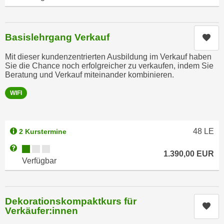
n
e
,
l
g
e
Basislehrgang Verkauf
Kur
e
v
l
Mit dieser kundenzentrierten Ausbildung im Verkauf haben
a
Sie die Chance noch erfolgreicher zu verkaufen, indem Sie
a
n
Beratung und Verkauf miteinander kombinieren.
n
t
g
WIFI
e
e
I
n
n
I
48
LE
h
2 Kurstermine
h
a
Kursverfügbarkeit:
Weitere Informationen zum Anmeldestatus "Verfügbar"
r
1.390,00
EUR
l
Verfügbar
e
t
d
e
u
a
r
Dekorationskompaktkurs für
n
Kur
Verkäufer:innen
c
z
h