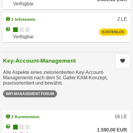
Verfügbar
a
h
t
m
e
2
LE
1 Infotermin
e
n
O
Kursverfügbarkeit:
Weitere Informationen zum Anmeldestatus "Verfügbar"
KOSTENLOS
a
n
Verfügbar
u
l
c
i
h
n
Key-Account-Management
Kur
a
e
n
-
Alle Aspekte eines zielorientierten Key-Account-
U
Managements nach dem St. Galler KAM-Konzept,
J
n
praxisorientiert und bewährt.
o
t
u
WIFI MANAGEMENT FORUM
e
r
r
n
n
e
16
LE
2 Kurstermine
e
y
h
Kursverfügbarkeit:
Weitere Informationen zum Anmeldestatus "Verfügbar"
z
1.590,00
EUR
m