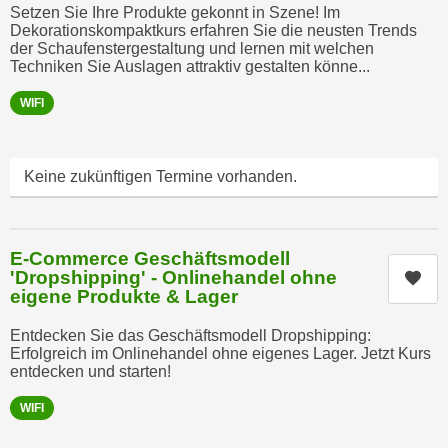
u
Setzen Sie Ihre Produkte gekonnt in Szene! Im
d
Dekorationskompaktkurs erfahren Sie die neusten Trends
z
i
der Schaufenstergestaltung und lernen mit welchen
e
Techniken Sie Auslagen attraktiv gestalten könne...
e
i
C
g
WIFI
o
e
o
n
k
.
Keine zukünftigen Termine vorhanden.
i
U
e
m
s
I
E-Commerce Geschäftsmodell
e
h
'Dropshipping' - Onlinehandel ohne
Kur
r
eigene Produkte & Lager
n
h
e
o
Entdecken Sie das Geschäftsmodell Dropshipping:
n
Erfolgreich im Onlinehandel ohne eigenes Lager. Jetzt Kurs
b
d
entdecken und starten!
e
a
n
WIFI
r
e
ü