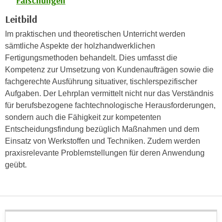
Fälschungen
h
e
u
Leitbild
r
t
e
Im praktischen und theoretischen Unterricht werden
z
n
sämtliche Aspekte der holzhandwerklichen
a
“
Fertigungsmethoden behandelt. Dies umfasst die
b
k
Kompetenz zur Umsetzung von Kundenaufträgen sowie die
k
l
fachgerechte Ausführung situativer, tischlerspezifischer
o
i
Aufgaben. Der Lehrplan vermittelt nicht nur das Verständnis
m
c
für berufsbezogene fachtechnologische Herausforderungen,
m
k
sondern auch die Fähigkeit zur kompetenten
e
e
Entscheidungsfindung bezüglich Maßnahmen und dem
n
n
Einsatz von Werkstoffen und Techniken. Zudem werden
z
,
praxisrelevante Problemstellungen für deren Anwendung
w
v
geübt.
i
e
s
r
c
w
h
e
e
n