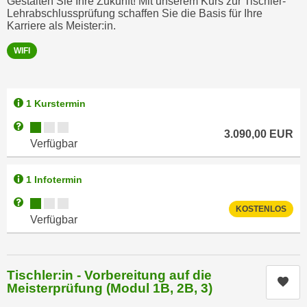
Gestalten Sie Ihre Zukunft! Mit unserem Kurs zur Tischler-
u
Lehrabschlussprüfung schaffen Sie die Basis für Ihre
e
b
Karriere als Meister:in.
n
i
i
WIFI
e
n
t
d
e
e
n
1 Kurstermin
n
,
Kursverfügbarkeit:
Weitere Informationen zum Anmeldestatus "Verfügbar"
U
3.090,00
EUR
w
Verfügbar
S
e
A
r
1 Infotermin
,
d
b
Kursverfügbarkeit:
e
Weitere Informationen zum Anmeldestatus "Verfügbar"
KOSTENLOS
e
n
Verfügbar
i
w
w
e
e
i
Tischler:in - Vorbereitung auf die
l
Kur
t
Meisterprüfung (Modul 1B, 2B, 3)
c
e