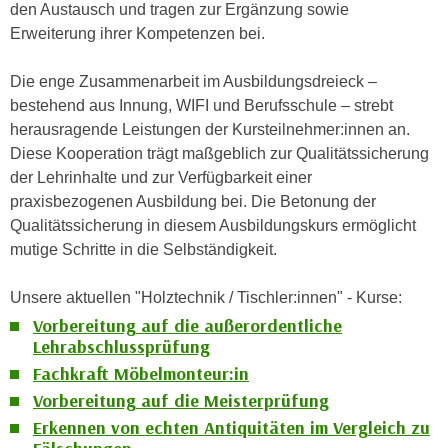
n
den Austausch und tragen zur Ergänzung sowie
i
S
Erweiterung ihrer Kompetenzen bei.
c
i
h
e
Die enge Zusammenarbeit im Ausbildungsdreieck –
n
a
bestehend aus Innung, WIFI und Berufsschule – strebt
i
u
herausragende Leistungen der Kursteilnehmer:innen an.
c
f
Diese Kooperation trägt maßgeblich zur Qualitätssicherung
h
„
der Lehrinhalte und zur Verfügbarkeit einer
t
A
praxisbezogenen Ausbildung bei. Die Betonung der
d
l
Qualitätssicherung in diesem Ausbildungskurs ermöglicht
e
l
mutige Schritte in die Selbständigkeit.
m
e
D
a
Unsere aktuellen "Holztechnik / Tischler:innen" - Kurse:
a
k
Vorbereitung auf die außerordentliche
t
z
Lehrabschlussprüfung
e
e
Fachkraft Möbelmonteur:in
n
p
Vorbereitung auf die Meisterprüfung
s
t
Erkennen von echten Antiquitäten im Vergleich zu
c
i