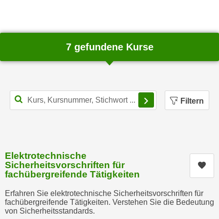
k
z
i
w
e
e
-
c
7 gefundene Kurse
S
k
e
e
t
n
z
u
Filterbereich schl
u
Filtern
n
n
d
g
u
z
m
u
f
Elektrotechnische
s
ü
Sicherheitsvorschriften für
Kur
t
r
fachübergreifende Tätigkeiten
i
S
m
Erfahren Sie elektrotechnische Sicherheitsvorschriften für
i
fachübergreifende Tätigkeiten. Verstehen Sie die Bedeutung
m
e
von Sicherheitsstandards.
e
r