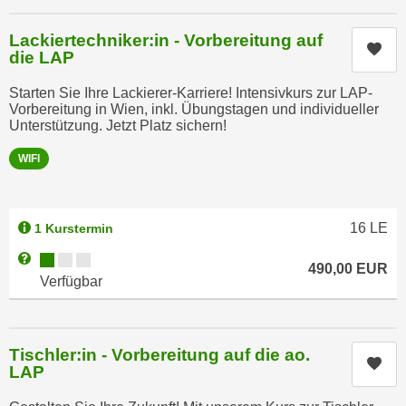
a
h
t
Lackiertechniker:in - Vorbereitung auf
m
Kur
die LAP
e
e
n
O
Starten Sie Ihre Lackierer-Karriere! Intensivkurs zur LAP-
a
n
Vorbereitung in Wien, inkl. Übungstagen und individueller
u
Unterstützung. Jetzt Platz sichern!
l
c
i
WIFI
h
n
a
e
n
-
16
LE
1 Kurstermin
U
J
n
Kursverfügbarkeit:
Weitere Informationen zum Anmeldestatus "Verfügbar"
o
490,00
EUR
t
Verfügbar
u
e
r
r
n
n
e
Tischler:in - Vorbereitung auf die ao.
e
Kur
y
LAP
h
z
m