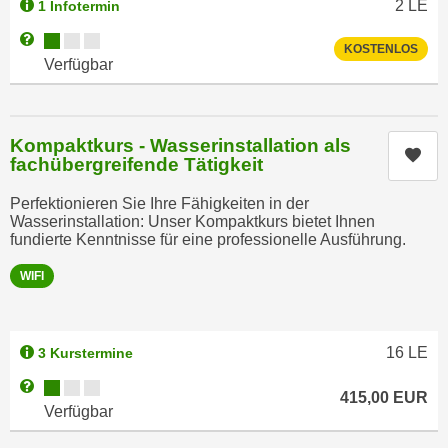
2
LE
1 Infotermin
n
b
p
Kursverfügbarkeit:
e
Weitere Informationen zum Anmeldestatus "Verfügbar"
KOSTENLOS
e
r
Verfügbar
r
h
s
i
o
n
Kompaktkurs - Wasserinstallation als
n
Kur
a
fachübergreifende Tätigkeit
e
u
n
Perfektionieren Sie Ihre Fähigkeiten in der
s
Wasserinstallation: Unser Kompaktkurs bietet Ihnen
b
e
fundierte Kenntnisse für eine professionelle Ausführung.
e
i
z
WIFI
n
o
e
g
a
e
n
16
LE
3 Kurstermine
n
g
Kursverfügbarkeit:
Weitere Informationen zum Anmeldestatus "Verfügbar"
e
415,00
EUR
e
Verfügbar
n
n
D
e