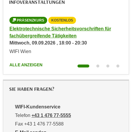
INFOVERANSTALTUNGEN
n
d
E
e
U
PRÄSENZKURS
KOSTENLOS
n
-
w
ng
Elektrotechnische Sicherheitsvorschriften für
Fac
U
i
fachübergreifende Tätigkeiten
Die
S
r
Mittwoch,
09.09.2026
,
18:00
-
20:30
WIF
A
z
WIFI Wien
u
i
ALL
n
e
ALLE ANZEIGEN
t
l
e
o
r
r
SIE HABEN FRAGEN?
w
i
o
e
r
n
WIFI-Kundenservice
f
t
Telefon
+43 1 476 77-5555
e
i
Fax +43 1 476 77-5588
n
e
h