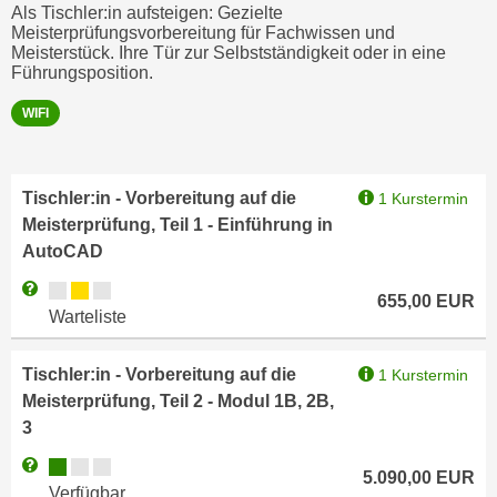
h
Als Tischler:in aufsteigen: Gezielte
r
Meisterprüfungsvorbereitung für Fachwissen und
e
e
Meisterstück. Ihre Tür zur Selbstständigkeit oder in eine
n
C
Führungsposition.
I
o
h
WIFI
o
r
k
e
i
D
Tischler:in - Vorbereitung auf die
1 Kurstermin
e
a
Meisterprüfung, Teil 1 - Einführung in
s
t
AutoCAD
f
e
ü
Kursverfügbarkeit:
Weitere Informationen zum Anmeldestatus "Wartelsite"
n
655,00
EUR
r
Warteliste
k
M
e
a
Tischler:in - Vorbereitung auf die
1 Kurstermin
i
r
Meisterprüfung, Teil 2 - Modul 1B, 2B,
n
k
3
e
e
m
Kursverfügbarkeit:
Weitere Informationen zum Anmeldestatus "Verfügbar"
t
5.090,00
EUR
d
Verfügbar
i