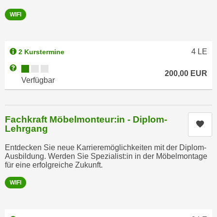
u
d
z
WIFI
i
e
e
i
C
g
4
LE
2 Kurstermine
o
e
Kursverfügbarkeit:
Weitere Informationen zum Anmeldestatus "Verfügbar"
o
n
200,00
EUR
Verfügbar
k
.
i
U
e
m
s
Fachkraft Möbelmonteur:in - Diplom-
I
Kur
e
Lehrgang
h
r
n
Entdecken Sie neue Karrieremöglichkeiten mit der Diplom-
h
e
Ausbildung. Werden Sie Spezialist:in in der Möbelmontage
o
für eine erfolgreiche Zukunft.
n
b
d
WIFI
e
a
n
r
e
ü