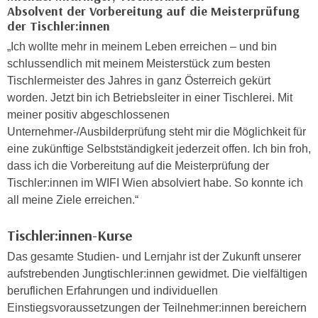
Absolvent der Vorbereitung auf die Meisterprüfung
e
e
der Tischler:innen
n
n
e
„Ich wollte mehr in meinem Leben erreichen – und bin
o
i
schlussendlich mit meinem Meisterstück zum besten
t
n
Tischlermeister des Jahres in ganz Österreich gekürt
w
s
worden. Jetzt bin ich Betriebsleiter in einer Tischlerei. Mit
e
e
meiner positiv abgeschlossenen
n
t
Unternehmer-/Ausbilderprüfung steht mir die Möglichkeit für
d
z
eine zukünftige Selbstständigkeit jederzeit offen. Ich bin froh,
i
e
dass ich die Vorbereitung auf die Meisterprüfung der
g
n
Tischler:innen im WIFI Wien absolviert habe. So konnte ich
s
,
all meine Ziele erreichen.“
i
w
n
e
Tischler:innen-Kurse
d
l
.
Das gesamte Studien- und Lernjahr ist der Zukunft unserer
c
W
aufstrebenden Jungtischler:innen gewidmet. Die vielfältigen
h
e
beruflichen Erfahrungen und individuellen
e
n
Einstiegsvoraussetzungen der Teilnehmer:innen bereichern
s