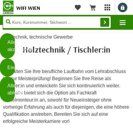
WIFI WIEN
Benu
myWIFI Apps ö
Merkliste
Warenkorb
Diese
Mo
Seite
Zum Inhalt springen
Zur Fußzeile springen
verwendet
Technik, technische Gewerbe
Cookies
Alle
Holztechnik / Tischler:in
akzeptieren
O
h
Einstellungen
n
Gestalten Sie Ihre berufliche Laufbahn vom Lehrabschluss
e
bis zur Meisterprüfung! Beginnen Sie Ihre Reise als
B
I
Alle
Tischler:in und entwickeln Sie sich kontinuierlich weiter.
i
h
ablehnen
Alternativ bietet sich die Option als Fachkraft
t
r
Möbelmonteur:in an, sowohl für Neueinsteiger ohne
t
e
vorherige Erfahrung als auch für diejenigen, die eine höhere
Weiterlesen
e
Z
Qualifikation anstreben. Bereiten Sie sich auf eine
b
u
erfolgreiche Meisterkarriere vor!
e
s
a
- nur für sichtbaren Text
t