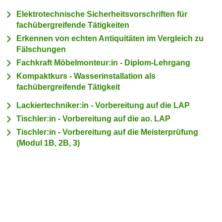
c
i
Elektrotechnische Sicherheitsvorschriften für
h
m
fachübergreifende Tätigkeiten
t
m
Erkennen von echten Antiquitäten im Vergleich zu
e
u
Fälschungen
n
n
Fachkraft Möbelmonteur:in - Diplom-Lehrgang
S
g
Kompaktkurs - Wasserinstallation als
i
v
fachübergreifende Tätigkeit
e
e
,
Lackiertechniker:in - Vorbereitung auf die LAP
r
d
w
Tischler:in - Vorbereitung auf die ao. LAP
a
e
Tischler:in - Vorbereitung auf die Meisterprüfung
s
n
(Modul 1B, 2B, 3)
s
d
w
e
i
n
r
w
a
i
u
r
c