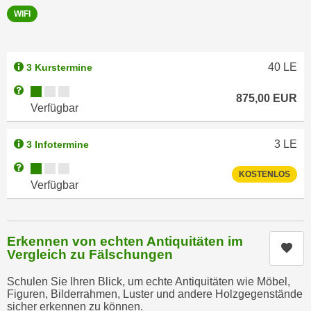
n
WIFI
e
,
l
g
e
e
v
40
LE
3 Kurstermine
l
a
Kursverfügbarkeit:
Weitere Informationen zum Anmeldestatus "Verfügbar"
a
875,00
EUR
n
Verfügbar
n
t
g
e
e
3
LE
3 Infotermine
I
n
n
Kursverfügbarkeit:
Weitere Informationen zum Anmeldestatus "Verfügbar"
KOSTENLOS
I
h
Verfügbar
h
a
r
l
e
t
Erkennen von echten Antiquitäten im
d
Kur
e
Vergleich zu Fälschungen
u
a
r
Schulen Sie Ihren Blick, um echte Antiquitäten wie Möbel,
n
c
Figuren, Bilderrahmen, Luster und andere Holzgegenstände
z
sicher erkennen zu können.
h