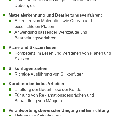
h
e
Dübeln, etc.
u
r
t
Materialerkennung und Bearbeitungsverfahren:
e
z
Erkennen von Materialien wie Corean und
n
beschichteten Platten
a
“
Anwendung passender Werkzeuge und
b
k
Bearbeitungsverfahren
k
l
o
i
Pläne und Skizzen lesen:
m
Kompetenz im Lesen und Verstehen von Plänen und
c
m
Skizzen
k
e
e
Silikonfugen ziehen:
n
n
Richtige Ausführung von Silikonfugen
z
,
w
Kundenorientiertes Arbeiten:
v
i
Erfüllung der Bedürfnisse der Kunden
e
s
Führung von Reklamationsgesprächen und
r
Behandlung von Mängeln
c
w
h
e
Verantwortungsbewusster Umgang mit Einrichtung:
e
n