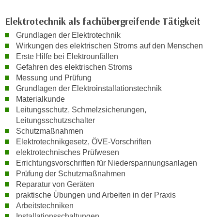
r
a
t
Elektrotechnik als fachübergreifende Tätigkeit
b
e
e
Grundlagen der Elektrotechnik
C
Wirkungen des elektrischen Stroms auf den Menschen
n
o
Erste Hilfe bei Elektrounfällen
.
o
Gefahren des elektrischen Stroms
W
k
Messung und Prüfung
e
i
Grundlagen der Elektroinstallationstechnik
n
e
Materialkunde
n
s
Leitungsschutz, Schmelzsicherungen,
S
z
Leitungsschutzschalter
i
Schutzmaßnahmen
u
e
Elektrotechnikgesetz, ÖVE-Vorschriften
A
d
elektrotechnisches Prüfwesen
n
e
Errichtungsvorschriften für Niederspannungsanlagen
a
Prüfung der Schutzmaßnahmen
r
l
Reparatur von Geräten
C
y
praktische Übungen und Arbeiten in der Praxis
o
s
Arbeitstechniken
o
e
Installationsschaltungen