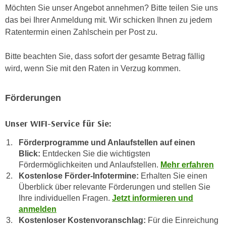
u
Möchten Sie unser Angebot annehmen? Bitte teilen Sie uns
e
b
das bei Ihrer Anmeldung mit. Wir schicken Ihnen zu jedem
n
i
Ratentermin einen Zahlschein per Post zu.
i
e
n
t
Bitte beachten Sie, dass sofort der gesamte Betrag fällig
d
e
wird, wenn Sie mit den Raten in Verzug kommen.
e
n
n
,
U
Förderungen
w
S
e
A
Unser WIFI-Service für Sie:
r
,
d
Förderprogramme und Anlaufstellen auf einen
b
e
Blick:
Entdecken Sie die wichtigsten
e
n
Fördermöglichkeiten und Anlaufstellen.
Mehr erfahren
i
w
Kostenlose Förder-Infotermine:
Erhalten Sie einen
w
e
Überblick über relevante Förderungen und stellen Sie
e
i
Ihre individuellen Fragen.
Jetzt informieren und
l
anmelden
t
c
Kostenloser Kostenvoranschlag:
Für die Einreichung
e