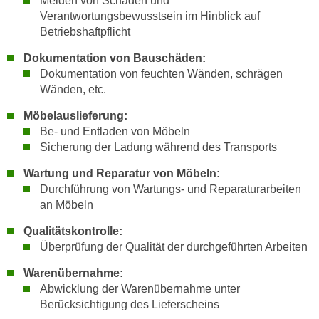
Melden von Schäden und
n
Verantwortungsbewusstsein im Hinblick auf
d
E
Betriebshaftpflicht
e
U
n
Dokumentation von Bauschäden:
-
w
Dokumentation von feuchten Wänden, schrägen
U
i
Wänden, etc.
S
r
A
Möbelauslieferung:
z
u
Be- und Entladen von Möbeln
i
Sicherung der Ladung während des Transports
n
e
t
l
Wartung und Reparatur von Möbeln:
e
o
Durchführung von Wartungs- und Reparaturarbeiten
r
r
an Möbeln
w
i
Qualitätskontrolle:
o
e
Überprüfung der Qualität der durchgeführten Arbeiten
r
n
f
t
Warenübernahme:
e
Abwicklung der Warenübernahme unter
i
n
Berücksichtigung des Lieferscheins
e
h