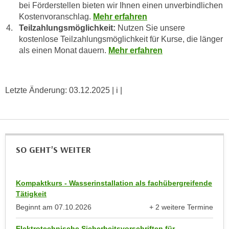
h
bei Förderstellen bieten wir Ihnen einen unverbindlichen
r
e
Kostenvoranschlag.
Mehr erfahren
e
Teilzahlungsmöglichkeit:
Nutzen Sie unsere
n
C
kostenlose Teilzahlungsmöglichkeit für Kurse, die länger
I
o
als einen Monat dauern.
Mehr erfahren
h
o
r
k
e
i
D
Letzte Änderung:
03.12.2025
| i |
e
a
s
t
f
e
ü
n
r
SO GEHT'S WEITER
k
M
e
a
i
r
Kompaktkurs - Wasserinstallation als fachübergreifende
n
k
Tätigkeit
e
e
Beginnt am
07.10.2026
+ 2 weitere Termine
m
t
anzeigen
d
i
Elektrotechnische Sicherheitsvorschriften für