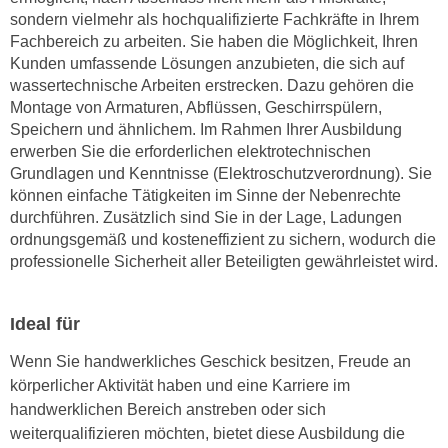
n
sondern vielmehr als hochqualifizierte Fachkräfte in Ihrem
e
,
Fachbereich zu arbeiten. Sie haben die Möglichkeit, Ihren
l
g
Kunden umfassende Lösungen anzubieten, die sich auf
e
wassertechnische Arbeiten erstrecken. Dazu gehören die
e
v
Montage von Armaturen, Abflüssen, Geschirrspülern,
l
a
Speichern und ähnlichem. Im Rahmen Ihrer Ausbildung
a
n
erwerben Sie die erforderlichen elektrotechnischen
n
t
Grundlagen und Kenntnisse (Elektroschutzverordnung). Sie
g
e
können einfache Tätigkeiten im Sinne der Nebenrechte
e
I
durchführen. Zusätzlich sind Sie in der Lage, Ladungen
n
n
ordnungsgemäß und kosteneffizient zu sichern, wodurch die
I
professionelle Sicherheit aller Beteiligten gewährleistet wird.
h
h
a
r
l
Ideal für
e
t
d
e
Wenn Sie handwerkliches Geschick besitzen, Freude an
u
a
körperlicher Aktivität haben und eine Karriere im
r
n
handwerklichen Bereich anstreben oder sich
c
z
weiterqualifizieren möchten, bietet diese Ausbildung die
h