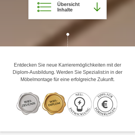
Übersicht
c
i
Inhalte
h
m
t
m
e
u
n
n
S
g
i
v
e
e
,
r
Entdecken Sie neue Karrieremöglichkeiten mit der
d
w
Diplom-Ausbildung. Werden Sie Spezialist:in in der
a
e
Möbelmontage für eine erfolgreiche Zukunft.
s
n
s
d
w
e
i
n
r
w
a
i
u
r
c