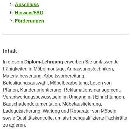
e
Abschluss
e
n
Hinweis/FAQ
n
e
o
Förderungen
i
t
n
w
s
e
e
n
Inhalt
t
d
z
In diesem
Diplom-Lehrgang
erwerben Sie umfassende
i
e
Fähigkeiten in Möbelmontage, Anpassungstechniken,
g
n
Materialbewertung, Arbeitsvorbereitung,
s
,
Befestigungsauswahl, Möbelbearbeitung, Lesen von
i
w
Plänen, Kundenorientierung, Reklamationsmanagement,
n
e
Verantwortungsbewusstsein im Umgang mit Einrichtungen,
d
l
Bauschadendokumentation, Möbelauslieferung,
.
c
Ladegutsicherung, Wartung und Reparatur von Möbeln
W
h
sowie Qualitätskontrolle, um als hochqualifizierte Fachkräfte
e
e
zu agieren.
n
s