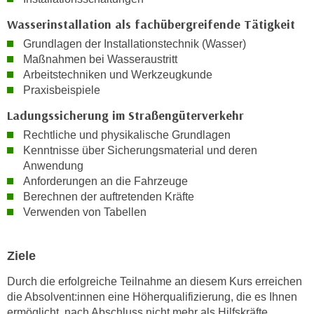
k
z
i
Wasserinstallation als fachübergreifende Tätigkeit
w
e
Grundlagen der Installationstechnik (Wasser)
e
-
Maßnahmen bei Wasseraustritt
c
S
Arbeitstechniken und Werkzeugkunde
k
e
Praxisbeispiele
e
t
n
Ladungssicherung im Straßengüterverkehr
z
u
Rechtliche und physikalische Grundlagen
u
n
Kenntnisse über Sicherungsmaterial und deren
n
d
Anwendung
g
u
Anforderungen an die Fahrzeuge
z
m
Berechnen der auftretenden Kräfte
u
Verwenden von Tabellen
f
s
ü
t
r
Ziele
i
S
m
i
Durch die erfolgreiche Teilnahme an diesem Kurs erreichen
m
e
die Absolvent:innen eine Höherqualifizierung, die es Ihnen
e
ermöglicht, nach Abschluss nicht mehr als Hilfskräfte,
r