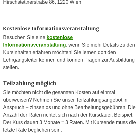
Hirschstettnerstraße 86, 1220 Wien
a
h
t
m
e
e
n
Kostenlose Informationsveranstaltung
O
a
n
Besuchen Sie eine
kostenlose
u
l
Informationsveranstaltung
, wenn Sie mehr Details zu den
c
i
Kursinhalten erfahren möchten! Sie lernen dort den
h
n
Lehrgangsleiter kennen und können Fragen zur Ausbildung
a
e
stellen.
n
-
U
Teilzahlung möglich
J
n
o
Sie möchten nicht die gesamten Kosten auf einmal
t
u
überweisen? Nehmen Sie unser Teilzahlungsangebot in
e
r
Anspruch – zinsenlos und ohne Bearbeitungsgebühren. Die
r
n
Anzahl der Raten richtet sich nach der Kursdauer. Beispiel:
n
e
Der Kurs dauert 3 Monate = 3 Raten. Mit Kursende muss die
e
y
letzte Rate beglichen sein.
h
z
m