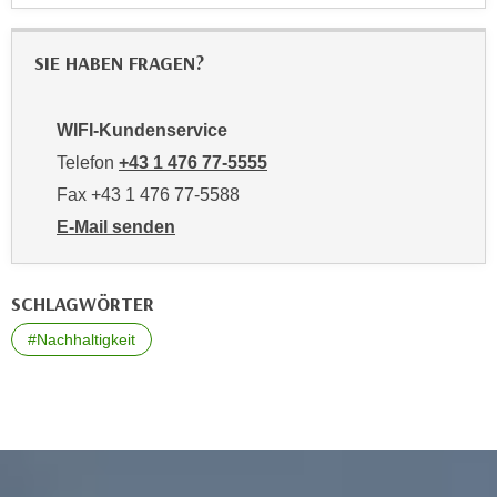
r
h
u
t
SIE HABEN FRAGEN?
n
a
g
n
s
WIFI-Kundenservice
g
z
e
Telefon
+43 1 476 77-5555
w
m
e
Fax +43 1 476 77-5588
e
c
E-Mail senden
s
k
an WIFI-Kundenservice: https://www.wifiwien.at/artik
s
e
e
g
SCHLAGWÖRTER
n
e
#Nachhaltigkeit
e
s
n
e
S
t
c
z
h
t
u
.