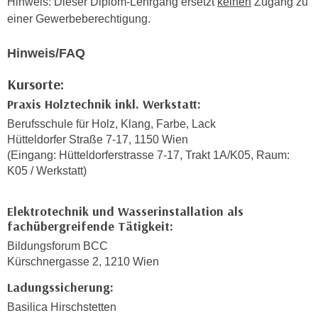
Hinweis: Dieser Diplom-Lehrgang ersetzt
keinen
Zugang zu
n
b
einer Gewerbeberechtigung.
p
e
e
r
Hinweis/FAQ
r
h
s
i
Kursorte:
o
n
Praxis Holztechnik inkl. Werkstatt:
n
a
Berufsschule für Holz, Klang, Farbe, Lack
e
u
Hütteldorfer Straße 7-17, 1150 Wien
n
s
(Eingang: Hütteldorferstrasse 7-17, Trakt 1A/K05, Raum:
b
e
K05 / Werkstatt)
e
i
z
n
o
Elektrotechnik und Wasserinstallation als
e
fachübergreifende Tätigkeit:
g
a
e
Bildungsforum BCC
n
n
Kürschnergasse 2, 1210 Wien
g
e
e
Ladungssicherung:
n
n
Basilica Hirschstetten
D
e