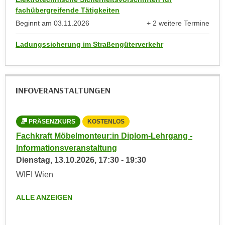
e
fachübergreifende Tätigkeiten
n
m
Beginnt am
03.11.2026
+ 2 weitere Termine
g
E
anzeigen
z
U
Ladungssicherung im Straßengüterverkehr
w
-
e
D
c
a
k
INFOVERANSTALTUNGEN
t
e
e
u
n
n
PRÄSENZKURS
KOSTENLOS
s
d
Fachkraft Möbelmonteur:in Diplom-Lehrgang -
c
O
Informationsveranstaltung
h
p
Dienstag,
13.10.2026
,
17:30
-
19:30
u
t
WIFI Wien
t
i
z
m
ALLE ANZEIGEN
r
i
e
e
c