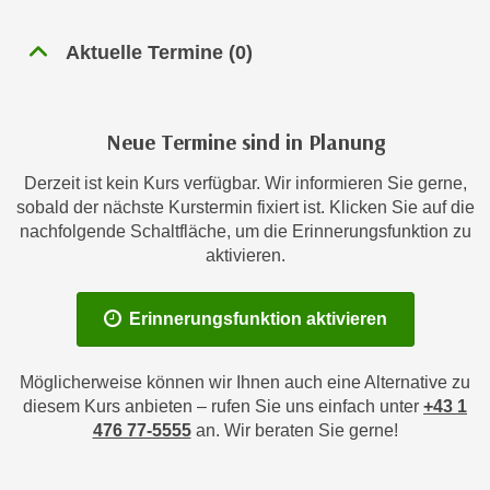
n
h
u
Aktuelle Termine
(
0
)
C
r
o
C
o
o
k
Neue Termine sind in Planung
o
i
k
e
Derzeit ist kein Kurs verfügbar. Wir informieren Sie gerne,
i
sobald der nächste Kurstermin fixiert ist. Klicken Sie auf die
s
e
nachfolgende Schaltfläche, um die Erinnerungsfunktion zu
v
s
aktivieren.
o
,
n
d
U
Erinnerungsfunktion aktivieren
i
S
e
-
f
Möglicherweise können wir Ihnen auch eine Alternative zu
a
ü
diesem Kurs anbieten – rufen Sie uns einfach unter
+43 1
m
r
476 77-5555
an. Wir beraten Sie gerne!
e
d
r
i