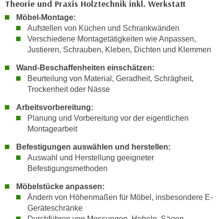
Theorie und Praxis Holztechnik inkl. Werkstatt
n
i
S
Möbel-Montage:
c
i
Aufstellen von Küchen und Schrankwänden
h
e
Verschiedene Montagetätigkeiten wie Anpassen,
n
Justieren, Schrauben, Kleben, Dichten und Klemmen
a
i
u
Wand-Beschaffenheiten einschätzen:
c
f
Beurteilung von Material, Geradheit, Schrägheit,
h
„
Trockenheit oder Nässe
t
A
d
Arbeitsvorbereitung:
l
e
Planung und Vorbereitung vor der eigentlichen
l
m
Montagearbeit
e
D
a
Befestigungen auswählen und herstellen:
a
k
Auswahl und Herstellung geeigneter
t
z
Befestigungsmethoden
e
e
Möbelstücke anpassen:
n
p
Ändern von Höhenmaßen für Möbel, insbesondere E-
s
t
Geräteschränke
c
i
Durchführen von Messungen, Hobeln, Sägen,