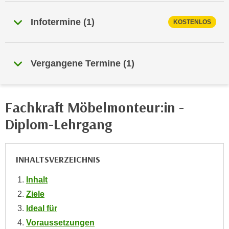
i
e
k
F
Infotermine
(
1
)
KOSTENLOS
a
u
n
n
i
k
Vergangene Termine
(
1
)
s
t
c
i
h
o
e
Fachkraft Möbelmonteur:in -
n
n
d
Diplom-Lehrgang
U
e
n
r
t
W
INHALTSVERZEICHNIS
e
e
r
b
Inhalt
n
s
Ziele
e
e
Ideal für
h
i
Voraussetzungen
m
t