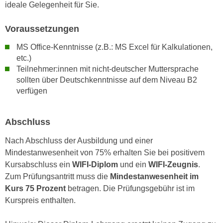
u
ideale Gelegenheit für Sie.
d
z
i
e
Voraussetzungen
e
i
MS Office-Kenntnisse (z.B.: MS Excel für Kalkulationen,
C
g
etc.)
o
e
Teilnehmer:innen mit nicht-deutscher Muttersprache
o
n
sollten über Deutschkenntnisse auf dem Niveau B2
k
.
verfügen
i
U
e
m
s
Abschluss
I
e
h
Nach Abschluss der Ausbildung und einer
r
n
Mindestanwesenheit von 75% erhalten Sie bei positivem
h
e
Kursabschluss ein
WIFI-Diplom
und ein
WIFI-Zeugnis
.
o
n
Zum Prüfungsantritt muss die
Mindestanwesenheit im
b
d
Kurs 75 Prozent
betragen. Die Prüfungsgebühr ist im
e
a
Kurspreis enthalten.
n
r
e
ü