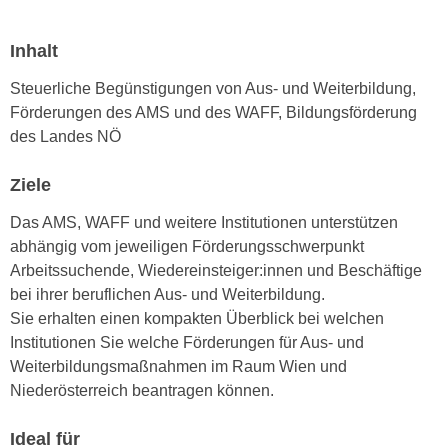
n
i
S
c
Inhalt
i
h
e
Steuerliche Begünstigungen von Aus- und Weiterbildung,
n
a
Förderungen des AMS und des WAFF, Bildungsförderung
i
u
des Landes NÖ
c
f
h
„
Ziele
t
A
d
Das AMS, WAFF und weitere Institutionen unterstützen
l
e
abhängig vom jeweiligen Förderungsschwerpunkt
l
m
Arbeitssuchende, Wiedereinsteiger:innen und Beschäftige
e
D
bei ihrer beruflichen Aus- und Weiterbildung.
a
a
Sie erhalten einen kompakten Überblick bei welchen
k
t
Institutionen Sie welche Förderungen für Aus- und
z
e
Weiterbildungsmaßnahmen im Raum Wien und
e
n
Niederösterreich beantragen können.
p
s
t
c
Ideal für
i