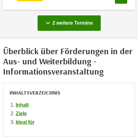
e
e
n
n
e
o
vergange
2 weitere
Termine
i
t
n
w
s
e
Überblick über Förderungen in der
e
n
t
d
Aus- und Weiterbildung -
z
i
Informationsveranstaltung
e
g
n
s
,
i
INHALTSVERZEICHNIS
w
n
e
d
Inhalt
l
.
Ziele
c
W
Ideal für
h
e
e
n
s