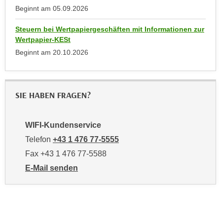
n
Beginnt am
05.09.2026
d
E
e
Steuern bei Wertpapiergeschäften mit Informationen zur
U
n
Wertpapier-KESt
-
w
Beginnt am
20.10.2026
U
i
S
r
A
z
u
SIE HABEN FRAGEN?
i
n
e
t
l
WIFI-Kundenservice
e
o
r
Telefon
+43 1 476 77-5555
r
w
i
Fax +43 1 476 77-5588
o
e
E-Mail senden
r
n
an WIFI-Kundenservice: https://www.wifiwien.at/artik
f
t
e
i
n
e
h