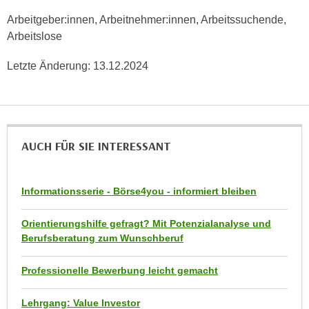
h
e
Arbeitgeber:innen, Arbeitnehmer:innen, Arbeitssuchende,
u
r
Arbeitslose
t
e
z
n
Letzte Änderung:
13.12.2024
a
“
b
k
k
l
o
i
m
c
AUCH FÜR SIE INTERESSANT
m
k
e
e
n
Informationsserie - Börse4you - informiert bleiben
n
z
,
w
Orientierungshilfe gefragt? Mit Potenzialanalyse und
v
i
Berufsberatung zum Wunschberuf
e
s
r
c
Professionelle Bewerbung leicht gemacht
w
h
e
e
Lehrgang: Value Investor
n