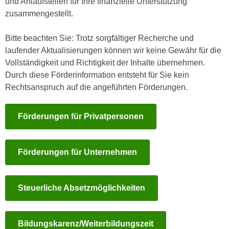
und Anlaufstellen für Ihre finanzielle Unterstützung
i
e
zusammengestellt.
k
F
a
u
Bitte beachten Sie: Trotz sorgfältiger Recherche und
n
n
laufender Aktualisierungen können wir keine Gewähr für die
i
k
Vollständigkeit und Richtigkeit der Inhalte übernehmen.
s
t
Durch diese Förderinformation entsteht für Sie kein
c
i
Rechtsanspruch auf die angeführten Förderungen.
h
o
e
n
n
Förderungen für Privatpersonen
d
U
e
n
r
t
Förderungen für Unternehmen
W
e
e
r
b
n
Steuerliche Absetzmöglichkeiten
s
e
e
h
i
Bildungskarenz/Weiterbildungszeit
m
t