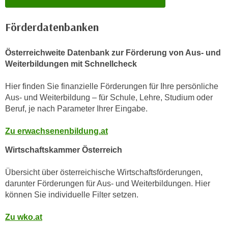
e
e
n
n
Förderdatenbanken
e
o
i
t
Österreichweite Datenbank zur Förderung von Aus- und
n
w
Weiterbildungen mit Schnellcheck
s
e
e
n
Hier finden Sie finanzielle Förderungen für Ihre persönliche
t
d
Aus- und Weiterbildung – für Schule, Lehre, Studium oder
z
Beruf, je nach Parameter Ihrer Eingabe.
i
e
g
n
Zu erwachsenenbildung.at
s
,
i
Wirtschaftskammer Österreich
w
n
e
d
Übersicht über österreichische Wirtschaftsförderungen,
l
.
darunter Förderungen für Aus- und Weiterbildungen. Hier
c
können Sie individuelle Filter setzen.
W
h
e
e
Zu wko.at
n
s