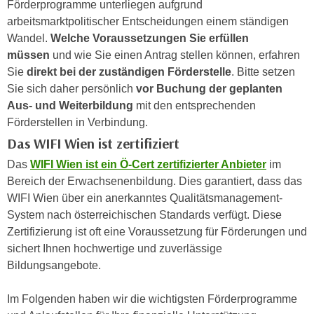
Förderprogramme unterliegen aufgrund
n
h
arbeitsmarktpolitischer Entscheidungen einem ständigen
u
C
Wandel.
Welche Voraussetzungen Sie erfüllen
r
o
müssen
und wie Sie einen Antrag stellen können, erfahren
C
o
Sie
direkt bei der zuständigen Förderstelle
. Bitte setzen
o
k
Sie sich daher persönlich
vor Buchung der geplanten
o
i
Aus- und Weiterbildung
mit den entsprechenden
k
e
Förderstellen in Verbindung.
i
s
e
Das WIFI Wien ist zertifiziert
v
s
Das
WIFI Wien ist ein Ö-Cert zertifizierter Anbieter
im
o
,
Bereich der Erwachsenenbildung. Dies garantiert, dass das
n
d
WIFI Wien über ein anerkanntes Qualitätsmanagement-
U
i
System nach österreichischen Standards verfügt. Diese
S
e
Zertifizierung ist oft eine Voraussetzung für Förderungen und
-
f
sichert Ihnen hochwertige und zuverlässige
a
ü
Bildungsangebote.
m
r
e
d
Im Folgenden haben wir die wichtigsten Förderprogramme
r
i