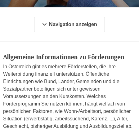
c
i
h
m
t
m
Navigation anzeigen
e
u
n
n
S
g
i
v
Allgemeine Informationen zu Förderungen
e
e
,
In Österreich gibt es mehrere Förderstellen, die Ihre
r
d
Weiterbildung finanziell unterstützen. Öffentliche
w
a
Einrichtungen wie Bund, Länder, Gemeinden und die
e
s
Sozialpartner beteiligen sich unter gewissen
n
s
Voraussetzungen an den Kurskosten. Welches
d
w
Förderprogramm Sie nutzen können, hängt vielfach von
e
i
persönlichen Faktoren, wie Wohn-/Arbeitsort, persönlicher
n
r
Situation (erwerbstätig, arbeitssuchend, Karenz, ...), Alter,
w
a
Geschlecht, bisheriger Ausbildung und Ausbildungsziel ab.
i
u
r
c