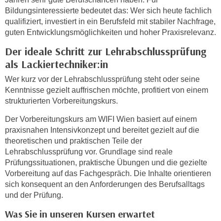
e
Bildungsinteressierte bedeutet das: Wer sich heute fachlich
e
n
qualifiziert, investiert in ein Berufsfeld mit stabiler Nachfrage,
n
e
guten Entwicklungsmöglichkeiten und hoher Praxisrelevanz.
o
i
t
Der ideale Schritt zur Lehrabschlussprüfung
n
w
als Lackiertechniker:in
s
e
e
Wer kurz vor der Lehrabschlussprüfung steht oder seine
n
Kenntnisse gezielt auffrischen möchte, profitiert von einem
t
d
strukturierten Vorbereitungskurs.
z
i
e
g
Der Vorbereitungskurs am WIFI Wien basiert auf einem
n
s
praxisnahen Intensivkonzept und bereitet gezielt auf die
,
theoretischen und praktischen Teile der
i
w
Lehrabschlussprüfung vor. Grundlage sind reale
n
e
Prüfungssituationen, praktische Übungen und die gezielte
d
l
Vorbereitung auf das Fachgespräch. Die Inhalte orientieren
.
sich konsequent an den Anforderungen des Berufsalltags
c
W
und der Prüfung.
h
e
e
Was Sie in unseren Kursen erwartet
n
s