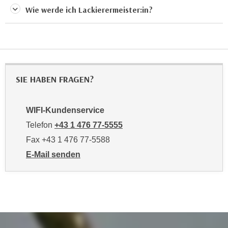
n
Wie werde ich Lackierermeister:in?
d
E
e
U
n
-
w
U
i
S
r
SIE HABEN FRAGEN?
A
z
u
i
n
e
WIFI-Kundenservice
t
l
Telefon
+43 1 476 77-5555
e
o
Fax +43 1 476 77-5588
r
r
w
E-Mail senden
i
an WIFI-Kundenservice: https://www.wifiwien.at/artik
o
e
r
n
f
t
e
i
n
e
h