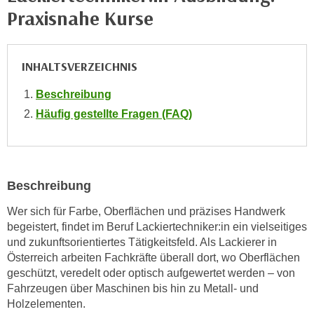
n
Praxisnahe Kurse
h
u
C
r
o
C
INHALTSVERZEICHNIS
o
o
k
o
Beschreibung
i
k
Häufig gestellte Fragen (FAQ)
e
i
s
e
v
s
o
,
n
Beschreibung
d
U
i
Wer sich für Farbe, Oberflächen und präzises Handwerk
S
e
begeistert, findet im Beruf Lackiertechniker:in ein vielseitiges
-
f
und zukunftsorientiertes Tätigkeitsfeld. Als Lackierer in
a
ü
Österreich arbeiten Fachkräfte überall dort, wo Oberflächen
m
geschützt, veredelt oder optisch aufgewertet werden – von
r
e
Fahrzeugen über Maschinen bis hin zu Metall- und
d
r
Holzelementen.
i