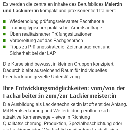
n
Es werden die zentralen Inhalte des Berufsbildes
Maler:in
i
S
und Lackierer:in
kompakt und praxisorientiert trainiert:
c
i
h
Wiederholung prüfungsrelevanter Fachtheorie
e
n
Training typischer praktischer Arbeitsaufträge
a
Üben realitätsnaher Prüfungssituationen
i
u
Vorbereitung auf das Fachgespräch
c
f
Tipps zu Prüfungsstrategie, Zeitmanagement und
h
„
Sicherheit bei der LAP
t
A
d
Die Kurse sind bewusst in kleinen Gruppen konzipiert.
l
e
Dadurch bleibt ausreichend Raum für individuelles
l
m
Feedback und gezielte Unterstützung.
e
D
a
Ihre Entwicklungsmöglichkeiten: vom/von der
a
k
Facharbeiter:in zum/zur Lackiermeister:in
t
z
e
Die Ausbildung als Lackiertechniker:in ist oft erst der Anfang.
e
Mit Berufserfahrung und Weiterbildung eröffnen sich
n
p
attraktive Karrierewege – etwa in Richtung
s
t
Qualitätssicherung, Produktion, Spezialbeschichtung oder
c
i
als Lackiermeister. Wer fachlich weiterdenkt, schafft sich