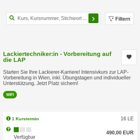
k
z
i
w
Filterbereich schl
e
Filtern
e
-
c
S
k
e
e
t
n
Lackiertechniker:in - Vorbereitung auf
z
Kur
u
die LAP
u
n
n
Starten Sie Ihre Lackierer-Karriere! Intensivkurs zur LAP-
d
g
Vorbereitung in Wien, inkl. Übungstagen und individueller
u
Unterstützung. Jetzt Platz sichern!
z
m
u
f
WIFI
s
ü
t
r
i
S
16
LE
1 Kurstermin
m
i
Kursverfügbarkeit:
Weitere Informationen zum Anmeldestatus "Verfügbar"
m
e
490,00
EUR
Verfügbar
e
r