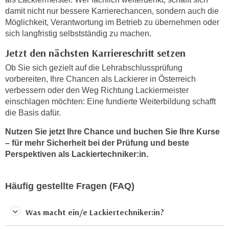
h
e
damit nicht nur bessere Karrierechancen, sondern auch die
u
r
Möglichkeit, Verantwortung im Betrieb zu übernehmen oder
t
e
sich langfristig selbstständig zu machen.
z
n
Jetzt den nächsten Karriereschritt setzen
a
“
b
Ob Sie sich gezielt auf die Lehrabschlussprüfung
k
k
vorbereiten, Ihre Chancen als Lackierer in Österreich
l
o
verbessern oder den Weg Richtung Lackiermeister
i
einschlagen möchten: Eine fundierte Weiterbildung schafft
m
c
die Basis dafür.
m
k
e
e
Nutzen Sie jetzt Ihre Chance und buchen Sie Ihre Kurse
n
n
– für mehr Sicherheit bei der Prüfung und beste
z
Perspektiven als Lackiertechniker:in.
,
w
v
i
e
Häufig gestellte Fragen (FAQ)
s
r
c
w
Was macht ein/e Lackiertechniker:in?
h
e
e
n