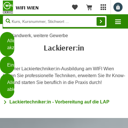
WIFI WIEN
Benu
myWIFI Apps ö
Merkliste
Warenkorb
Diese
Mo
Seite
Zum Inhalt springen
Zur Fußzeile springen
verwendet
Handwerk, weitere Gewerbe
Cookies
Alle
Lackierer:in
akzeptieren
O
h
Einstellungen
n
Mit einer Lackiertechniker:in-Ausbildung am WIFI Wien
e
lernen Sie professionelle Techniken, erweitern Sie Ihr Know-
B
I
Alle
how und starten Sie beruflich in die Praxis durch!
i
h
ablehnen
t
r
t
e
Lackiertechniker:in - Vorbereitung auf die LAP
Weiterlesen
e
Z
b
u
e
s
a
- nur für sichtbaren Text
t