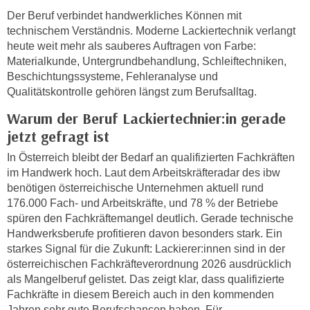
i
e
Der Beruf verbindet handwerkliches Können mit
k
F
technischem Verständnis. Moderne Lackiertechnik verlangt
a
u
heute weit mehr als sauberes Auftragen von Farbe:
n
n
Materialkunde, Untergrundbehandlung, Schleiftechniken,
i
Beschichtungssysteme, Fehleranalyse und
k
s
Qualitätskontrolle gehören längst zum Berufsalltag.
t
c
i
Warum der Beruf Lackiertechnier:in gerade
h
o
jetzt gefragt ist
e
n
n
In Österreich bleibt der Bedarf an qualifizierten Fachkräften
d
U
im Handwerk hoch. Laut dem Arbeitskräfteradar des ibw
e
n
benötigen österreichische Unternehmen aktuell rund
r
176.000 Fach- und Arbeitskräfte, und 78 % der Betriebe
t
W
spüren den Fachkräftemangel deutlich. Gerade technische
e
e
Handwerksberufe profitieren davon besonders stark. Ein
r
b
starkes Signal für die Zukunft: Lackierer:innen sind in der
n
s
österreichischen Fachkräfteverordnung 2026 ausdrücklich
e
e
als Mangelberuf gelistet. Das zeigt klar, dass qualifizierte
h
i
Fachkräfte in diesem Bereich auch in den kommenden
m
t
Jahren sehr gute Berufschancen haben. Für