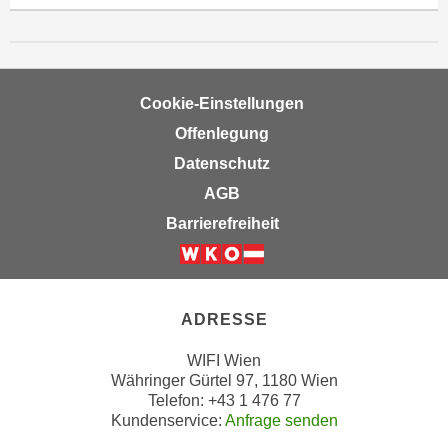
n
e
,
l
g
e
e
v
Cookie-Einstellungen
l
a
Offenlegung
a
n
n
Datenschutz
t
g
e
AGB
e
I
Barrierefreiheit
n
n
I
h
Weiter zur Website der Wirts
h
a
r
l
ADRESSE
e
t
d
e
WIFI Wien
u
Währinger Gürtel 97, 1180 Wien
a
r
Telefon: +43 1 476 77
n
Kundenservice:
Anfrage senden
c
z
h