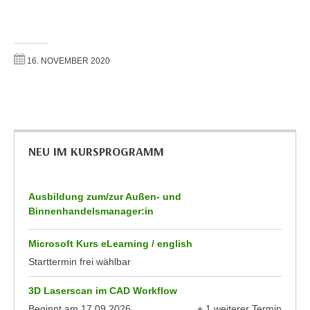
h
e
u
r
t
e
z
n
16. NOVEMBER 2020
a
“
b
k
k
l
o
i
m
c
NEU IM KURSPROGRAMM
m
k
e
e
n
n
Ausbildung zum/zur Außen- und
z
,
Binnenhandelsmanager:in
w
v
i
e
Microsoft Kurs eLearning / english
s
r
Starttermin frei wählbar
c
w
h
3D Laserscan im CAD Workflow
e
e
Beginnt am
17.09.2026
+ 1 weiterer Termin
n