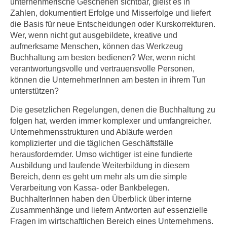
unternehmerische Geschehen sichtbar, gießt es in
e
e
Zahlen, dokumentiert Erfolge und Misserfolge und liefert
n
n
die Basis für neue Entscheidungen oder Kurskorrekturen.
e
Wer, wenn nicht gut ausgebildete, kreative und
o
i
aufmerksame Menschen, können das Werkzeug
t
n
Buchhaltung am besten bedienen? Wer, wenn nicht
w
s
verantwortungsvolle und vertrauensvolle Personen,
e
können die UnternehmerInnen am besten in ihrem Tun
e
n
unterstützen?
t
d
z
i
Die gesetzlichen Regelungen, denen die Buchhaltung zu
e
folgen hat, werden immer komplexer und umfangreicher.
g
n
Unternehmensstrukturen und Abläufe werden
s
,
komplizierter und die täglichen Geschäftsfälle
i
w
herausfordernder. Umso wichtiger ist eine fundierte
n
Ausbildung und laufende Weiterbildung in diesem
e
d
Bereich, denn es geht um mehr als um die simple
l
.
Verarbeitung von Kassa- oder Bankbelegen.
c
W
BuchhalterInnen haben den Überblick über interne
h
e
Zusammenhänge und liefern Antworten auf essenzielle
e
n
Fragen im wirtschaftlichen Bereich eines Unternehmens.
s