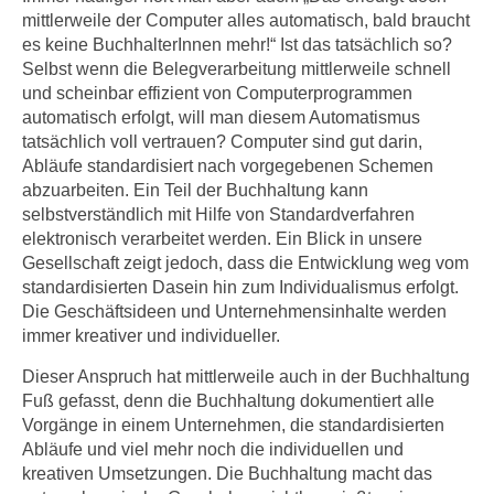
i
e
mittlerweile der Computer alles automatisch, bald braucht
k
F
es keine BuchhalterInnen mehr!“ Ist das tatsächlich so?
a
Selbst wenn die Belegverarbeitung mittlerweile schnell
u
n
und scheinbar effizient von Computerprogrammen
n
i
automatisch erfolgt, will man diesem Automatismus
k
s
tatsächlich voll vertrauen? Computer sind gut darin,
t
Abläufe standardisiert nach vorgegebenen Schemen
c
i
abzuarbeiten. Ein Teil der Buchhaltung kann
h
o
selbstverständlich mit Hilfe von Standardverfahren
e
n
elektronisch verarbeitet werden. Ein Blick in unsere
n
d
Gesellschaft zeigt jedoch, dass die Entwicklung weg vom
U
e
standardisierten Dasein hin zum Individualismus erfolgt.
n
r
Die Geschäftsideen und Unternehmensinhalte werden
t
W
immer kreativer und individueller.
e
e
Dieser Anspruch hat mittlerweile auch in der Buchhaltung
r
b
Fuß gefasst, denn die Buchhaltung dokumentiert alle
n
s
Vorgänge in einem Unternehmen, die standardisierten
e
e
Abläufe und viel mehr noch die individuellen und
h
i
kreativen Umsetzungen. Die Buchhaltung macht das
m
t