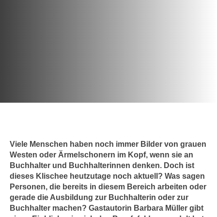
c
i
h
m
t
m
e
u
n
n
S
g
i
v
e
e
,
r
d
w
a
e
s
n
Viele Menschen haben noch immer Bilder von grauen
s
d
Westen oder Ärmelschonern im Kopf, wenn sie an
w
e
Buchhalter und Buchhalterinnen denken. Doch ist
i
n
dieses Klischee heutzutage noch aktuell? Was sagen
r
w
Personen, die bereits in diesem Bereich arbeiten oder
a
i
gerade die Ausbildung zur Buchhalterin oder zur
u
Buchhalter machen? Gastautorin Barbara Müller gibt
r
c