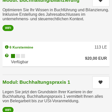
Modul: Buchhaltung/Bilanzierung
Kurs
k
z
i
w
Optimieren Sie Ihr Wissen in Buchführung und Bilanzierung.
e
Inklusive Erstellung des Jahresabschlusses im
e
unternehmens- und steuerrechtlichen Kontext.
-
c
S
k
WIFI
e
e
t
n
z
u
113
LE
6 Kurstermine
u
n
Kursverfügbarkeit:
Weitere Informationen zum Anmeldestatus "Verfügbar"
n
d
920,00
EUR
g
Verfügbar
u
z
m
u
f
s
Modul: Buchhaltungspraxis 1
ü
Kurs
t
r
i
Legen Sie jetzt den Grundstein Ihrer Karriere in der
S
Buchhaltung. Buchhaltungspraxis 1 vermittelt Ihnen alles
m
i
von Belegarbeit bis zur USt-Voranmeldung.
m
e
e
WIFI
r