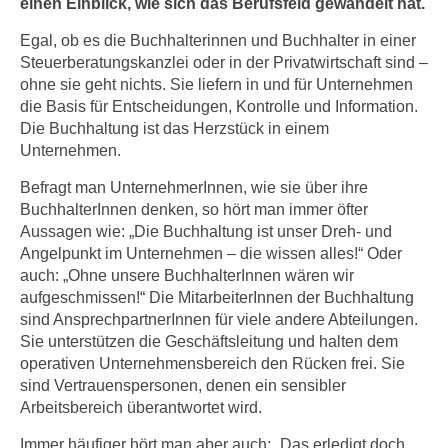
einen Einblick, wie sich das Berufsfeld gewandelt hat.
n
h
u
Egal, ob es die Buchhalterinnen und Buchhalter in einer
C
r
Steuerberatungskanzlei oder in der Privatwirtschaft sind –
o
C
ohne sie geht nichts. Sie liefern in und für Unternehmen
o
o
die Basis für Entscheidungen, Kontrolle und Information.
k
o
Die Buchhaltung ist das Herzstück in einem
i
Unternehmen.
k
e
i
Befragt man UnternehmerInnen, wie sie über ihre
s
e
BuchhalterInnen denken, so hört man immer öfter
v
s
Aussagen wie: „Die Buchhaltung ist unser Dreh- und
o
,
Angelpunkt im Unternehmen – die wissen alles!“ Oder
n
d
auch: „Ohne unsere BuchhalterInnen wären wir
U
i
aufgeschmissen!“ Die MitarbeiterInnen der Buchhaltung
S
e
sind AnsprechpartnerInnen für viele andere Abteilungen.
-
Sie unterstützen die Geschäftsleitung und halten dem
f
a
operativen Unternehmensbereich den Rücken frei. Sie
ü
m
sind Vertrauenspersonen, denen ein sensibler
r
e
Arbeitsbereich überantwortet wird.
d
r
i
Immer häufiger hört man aber auch: „Das erledigt doch