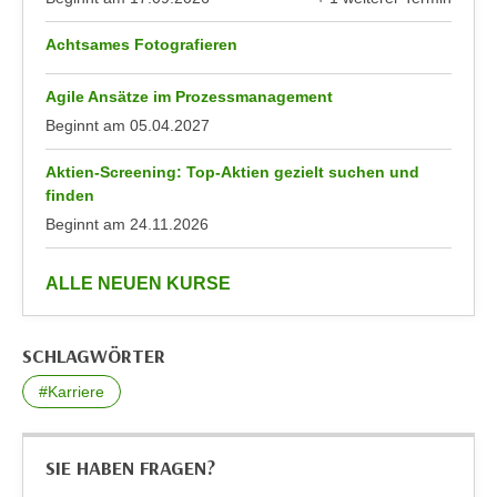
n
anzeigen
d
E
Achtsames Fotografieren
e
U
n
-
Agile Ansätze im Prozessmanagement
w
U
Beginnt am
05.04.2027
i
S
r
Aktien-Screening: Top-Aktien gezielt suchen und
A
z
finden
u
i
Beginnt am
24.11.2026
n
e
t
l
anzeigen
e
ALLE NEUEN KURSE
o
r
r
w
i
SCHLAGWÖRTER
o
e
r
#Karriere
n
f
t
e
i
SIE HABEN FRAGEN?
n
e
h