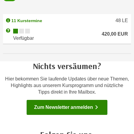
n
e
,
l
g
48
LE
11 Kurstermine
e
e
v
Kursverfügbarkeit:
Weitere Informationen zum Anmeldestatus "Verfügbar"
l
420,00
EUR
a
Verfügbar
a
n
n
t
g
e
e
Nichts versäumen?
I
n
n
I
h
Hier bekommen Sie laufende Updates über neue Themen,
h
Highlights aus unserem Kursprogramm und nützliche
a
r
Tipps direkt in Ihre Mailbox.
l
e
t
d
Zum Newsletter anmelden
e
u
a
r
n
c
z
h