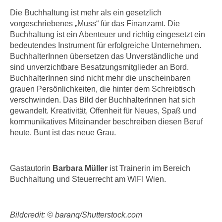
n
i
Die Buchhaltung ist mehr als ein gesetzlich
S
c
vorgeschriebenes „Muss“ für das Finanzamt. Die
i
Buchhaltung ist ein Abenteuer und richtig eingesetzt ein
h
e
bedeutendes Instrument für erfolgreiche Unternehmen.
n
a
BuchhalterInnen übersetzen das Unverständliche und
i
u
sind unverzichtbare Besatzungsmitglieder an Bord.
c
f
BuchhalterInnen sind nicht mehr die unscheinbaren
h
„
grauen Persönlichkeiten, die hinter dem Schreibtisch
t
A
verschwinden. Das Bild der BuchhalterInnen hat sich
d
l
gewandelt. Kreativität, Offenheit für Neues, Spaß und
e
kommunikatives Miteinander beschreiben diesen Beruf
l
m
heute. Bunt ist das neue Grau.
e
D
a
a
k
t
Gastautorin
Barbara Müller
ist Trainerin im Bereich
z
e
Buchhaltung und Steuerrecht am WIFI Wien.
e
n
p
s
t
c
Bildcredit: © baranq/Shutterstock.com
i