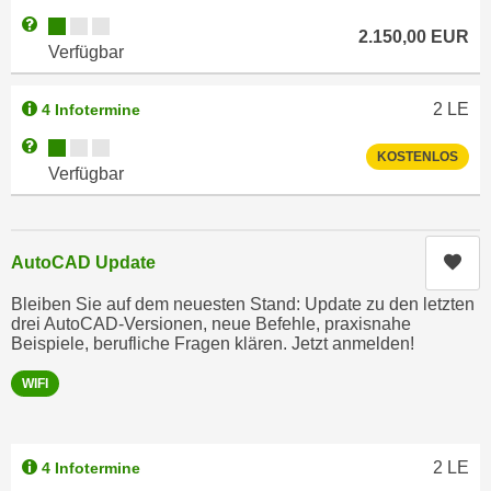
h
e
Kursverfügbarkeit:
Weitere Informationen zum Anmeldestatus "Verfügbar"
u
2.150,00
EUR
r
Verfügbar
t
e
z
n
2
LE
4 Infotermine
a
“
b
Kursverfügbarkeit:
Weitere Informationen zum Anmeldestatus "Verfügbar"
k
KOSTENLOS
k
Verfügbar
l
o
i
m
c
m
k
Kur
AutoCAD Update
e
e
n
Bleiben Sie auf dem neuesten Stand: Update zu den letzten
n
z
drei AutoCAD-Versionen, neue Befehle, praxisnahe
,
Beispiele, berufliche Fragen klären. Jetzt anmelden!
w
v
i
e
WIFI
s
r
c
w
h
e
2
LE
4 Infotermine
e
n