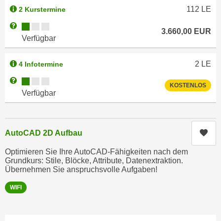
i
e
112
LE
2 Kurstermine
k
F
Kursverfügbarkeit:
Weitere Informationen zum Anmeldestatus "Verfügbar"
a
u
3.660,00
EUR
Verfügbar
n
n
i
k
s
2
LE
4 Infotermine
t
c
i
Kursverfügbarkeit:
Weitere Informationen zum Anmeldestatus "Verfügbar"
KOSTENLOS
h
o
Verfügbar
e
n
n
d
U
e
Kur
AutoCAD 2D Aufbau
n
r
t
W
Optimieren Sie Ihre AutoCAD-Fähigkeiten nach dem
e
Grundkurs: Stile, Blöcke, Attribute, Datenextraktion.
e
r
Übernehmen Sie anspruchsvolle Aufgaben!
b
n
s
WIFI
e
e
h
i
m
t