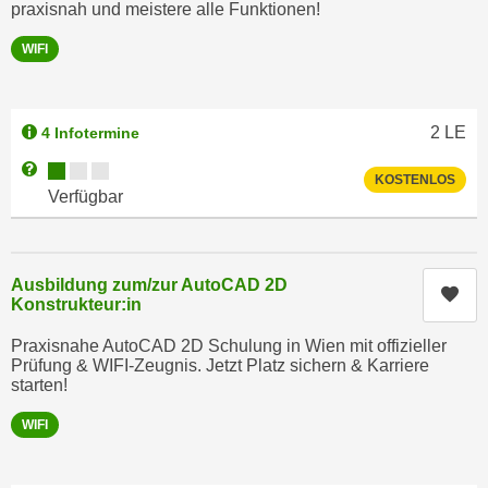
n
praxisnah und meistere alle Funktionen!
h
u
WIFI
C
r
o
C
o
o
k
2
LE
4 Infotermine
o
i
k
Kursverfügbarkeit:
Weitere Informationen zum Anmeldestatus "Verfügbar"
KOSTENLOS
e
i
Verfügbar
s
e
v
s
o
,
Ausbildung zum/zur AutoCAD 2D
n
Kur
d
Konstrukteur:in
U
i
S
Praxisnahe AutoCAD 2D Schulung in Wien mit offizieller
e
-
Prüfung & WIFI-Zeugnis. Jetzt Platz sichern & Karriere
f
starten!
a
ü
m
r
WIFI
e
d
r
i