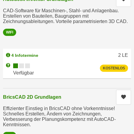
r
a
t
CAD-Software für Maschinen-, Stahl- und Anlagenbau.
b
Erstellen von Bauteilen, Baugruppen mit
e
e
Zeichnungsableitungen. Vorteile parametrisierten 3D CAD.
C
n
o
WIFI
.
o
W
k
e
i
2
LE
4 Infotermine
n
e
n
Kursverfügbarkeit:
Weitere Informationen zum Anmeldestatus "Verfügbar"
s
KOSTENLOS
S
Verfügbar
z
i
u
e
A
d
n
Kur
BricsCAD 2D Grundlagen
e
a
r
Effizienter Einstieg in BricsCAD ohne Vorkenntnisse!
l
Schnelles Erstellen, Ändern von Zeichnungen,
C
y
Verbesserung der Planungskompetenz mit AutoCAD-
o
s
Kenntnissen.
o
e