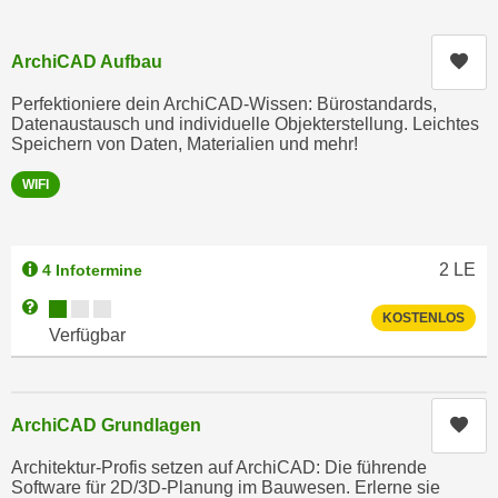
c
i
h
m
Kur
ArchiCAD Aufbau
t
m
e
Perfektioniere dein ArchiCAD-Wissen: Bürostandards,
u
n
Datenaustausch und individuelle Objekterstellung. Leichtes
n
Speichern von Daten, Materialien und mehr!
S
g
i
v
WIFI
e
e
,
r
d
w
2
LE
4 Infotermine
a
e
Kursverfügbarkeit:
Weitere Informationen zum Anmeldestatus "Verfügbar"
s
n
KOSTENLOS
Verfügbar
s
d
w
e
i
n
r
Kur
ArchiCAD Grundlagen
w
a
i
Architektur-Profis setzen auf ArchiCAD: Die führende
u
r
Software für 2D/3D-Planung im Bauwesen. Erlerne sie
c