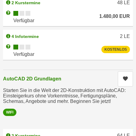
48
LE
2 Kurstermine
e
e
n
Kursverfügbarkeit:
Weitere Informationen zum Anmeldestatus "Verfügbar"
n
1.480,00
EUR
e
Verfügbar
o
i
t
n
w
2
LE
4 Infotermine
s
e
Kursverfügbarkeit:
Weitere Informationen zum Anmeldestatus "Verfügbar"
e
KOSTENLOS
n
Verfügbar
t
d
z
i
e
g
n
Kur
AutoCAD 2D Grundlagen
s
,
i
Starten Sie in die Welt der 2D-Konstruktion mit AutoCAD:
w
n
Einsteigerkurs ohne Vorkenntnisse, Fertigungspläne,
e
Schemas, Angebote und mehr. Beginnen Sie jetzt!
d
l
.
WIFI
c
W
h
e
e
n
64
LE
s
2 Kurstermine