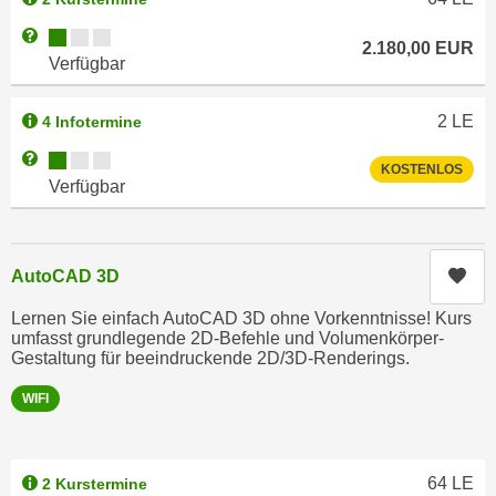
n
i
S
Kursverfügbarkeit:
Weitere Informationen zum Anmeldestatus "Verfügbar"
2.180,00
EUR
c
i
Verfügbar
h
e
n
a
2
LE
4 Infotermine
i
u
Kursverfügbarkeit:
c
Weitere Informationen zum Anmeldestatus "Verfügbar"
f
KOSTENLOS
h
Verfügbar
„
t
A
d
l
e
l
Kur
AutoCAD 3D
m
e
D
Lernen Sie einfach AutoCAD 3D ohne Vorkenntnisse! Kurs
a
umfasst grundlegende 2D-Befehle und Volumenkörper-
a
k
Gestaltung für beeindruckende 2D/3D-Renderings.
t
z
e
WIFI
e
n
p
s
t
c
64
LE
2 Kurstermine
i