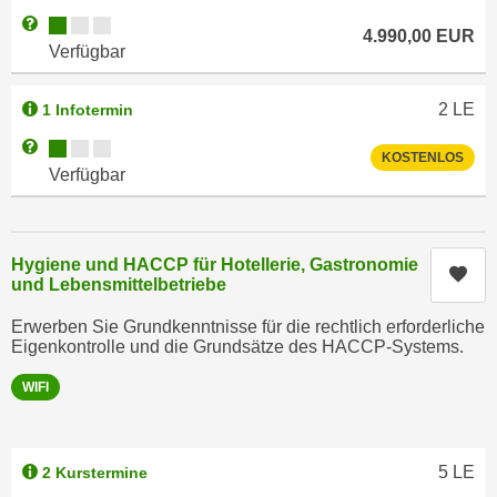
e
Kursverfügbarkeit:
Weitere Informationen zum Anmeldestatus "Verfügbar"
e
4.990,00
EUR
n
Verfügbar
n
e
o
i
t
2
LE
1 Infotermin
n
w
Kursverfügbarkeit:
Weitere Informationen zum Anmeldestatus "Verfügbar"
s
e
KOSTENLOS
Verfügbar
e
n
t
d
z
i
e
Hygiene und HACCP für Hotellerie, Gastronomie
g
Kur
n
und Lebensmittelbetriebe
s
,
i
Erwerben Sie Grundkenntnisse für die rechtlich erforderliche
w
n
Eigenkontrolle und die Grundsätze des HACCP-Systems.
e
d
WIFI
l
.
c
W
h
e
e
5
LE
2 Kurstermine
n
s