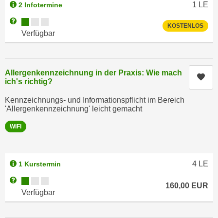
k
1
LE
2 Infotermine
z
i
w
Kursverfügbarkeit:
Weitere Informationen zum Anmeldestatus "Verfügbar"
KOSTENLOS
e
e
Verfügbar
-
c
S
k
e
e
Allergenkennzeichnung in der Praxis: Wie mach
t
Kur
n
ich's richtig?
z
u
u
Kennzeichnungs- und Informationspflicht im Bereich
n
n
'Allergenkennzeichnung' leicht gemacht
d
g
u
WIFI
z
m
u
f
s
ü
4
LE
1 Kurstermin
t
r
i
Kursverfügbarkeit:
Weitere Informationen zum Anmeldestatus "Verfügbar"
S
160,00
EUR
m
Verfügbar
i
m
e
e
r