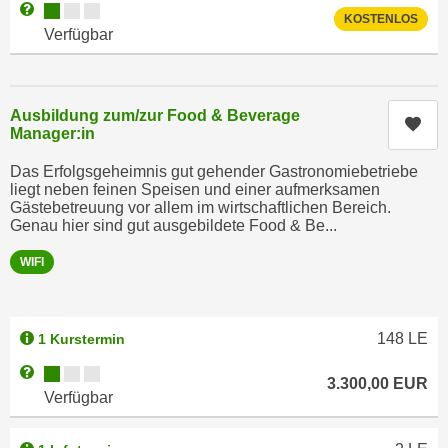
Kursverfügbarkeit:
Weitere Informationen zum Anmeldestatus "Verfügbar"
n
KOSTENLOS
d
Verfügbar
E
e
U
n
-
w
U
Ausbildung zum/zur Food & Beverage
i
Kur
Manager:in
S
r
A
z
Das Erfolgsgeheimnis gut gehender Gastronomiebetriebe
u
liegt neben feinen Speisen und einer aufmerksamen
i
n
Gästebetreuung vor allem im wirtschaftlichen Bereich.
e
Genau hier sind gut ausgebildete Food & Be...
t
l
e
o
WIFI
r
r
w
i
o
e
148
LE
1 Kurstermin
r
n
Kursverfügbarkeit:
Weitere Informationen zum Anmeldestatus "Verfügbar"
f
t
3.300,00
EUR
Verfügbar
e
i
n
e
h