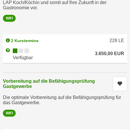
n
LAP Koch/Köchin und somit auf Ihre Zukunft in der
h
Gastronomie vor.
u
C
r
WIFI
o
C
o
o
k
o
228
LE
2 Kurstermine
i
k
e
Kursverfügbarkeit:
Weitere Informationen zum Anmeldestatus "Verfügbar"
i
3.650,00
EUR
s
Verfügbar
e
v
s
o
,
n
d
Vorbereitung auf die Befähigungsprüfung
U
Kur
i
Gastgewerbe
S
e
-
Die optimale Vorbereitung auf die Befähigungsprüfung für
f
das Gastgewerbe.
a
ü
m
r
WIFI
e
d
r
i