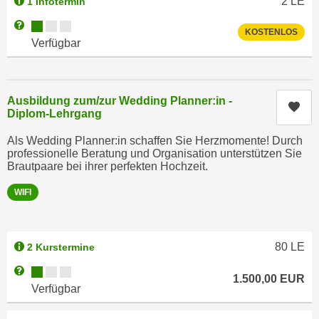
2
LE
1 Infotermin
r
a
t
Kursverfügbarkeit:
Weitere Informationen zum Anmeldestatus "Verfügbar"
KOSTENLOS
b
e
Verfügbar
e
C
n
o
.
o
Ausbildung zum/zur Wedding Planner:in -
W
Kur
k
Diplom-Lehrgang
e
i
n
Als Wedding Planner:in schaffen Sie Herzmomente! Durch
e
n
professionelle Beratung und Organisation unterstützen Sie
s
Brautpaare bei ihrer perfekten Hochzeit.
S
z
i
u
WIFI
e
A
d
n
e
a
80
LE
2 Kurstermine
r
l
Kursverfügbarkeit:
Weitere Informationen zum Anmeldestatus "Verfügbar"
C
y
1.500,00
EUR
Verfügbar
o
s
o
e