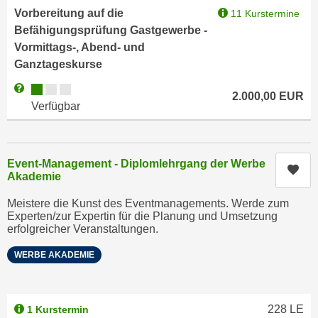
i
e
Vorbereitung auf die
11 Kurstermine
k
F
Befähigungsprüfung Gastgewerbe -
a
u
Vormittags-, Abend- und
n
n
Ganztageskurse
i
k
Kursverfügbarkeit:
Weitere Informationen zum Anmeldestatus "Verfügbar"
s
t
2.000,00
EUR
Verfügbar
c
i
h
o
e
n
n
Event-Management - Diplomlehrgang der Werbe
d
Kur
U
Akademie
e
n
r
Meistere die Kunst des Eventmanagements. Werde zum
t
W
Experten/zur Expertin für die Planung und Umsetzung
e
erfolgreicher Veranstaltungen.
e
r
b
WERBE AKADEMIE
n
s
e
e
h
i
228
LE
1 Kurstermin
m
t