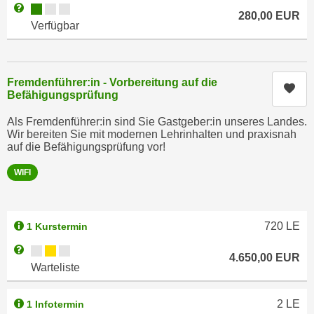
n
Kursverfügbarkeit:
Weitere Informationen zum Anmeldestatus "Verfügbar"
280,00
EUR
i
S
Verfügbar
c
i
h
e
n
a
Fremdenführer:in - Vorbereitung auf die
i
Kur
u
Befähigungsprüfung
c
f
h
Als Fremdenführer:in sind Sie Gastgeber:in unseres Landes.
„
t
Wir bereiten Sie mit modernen Lehrinhalten und praxisnah
A
auf die Befähigungsprüfung vor!
d
l
e
l
WIFI
m
e
D
a
a
k
720
LE
1 Kurstermin
t
z
Kursverfügbarkeit:
Weitere Informationen zum Anmeldestatus "Wartelsite"
e
e
4.650,00
EUR
Warteliste
n
p
s
t
c
2
LE
1 Infotermin
i