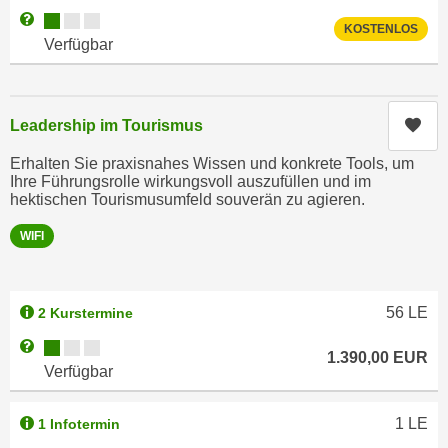
h
e
Kursverfügbarkeit:
Weitere Informationen zum Anmeldestatus "Verfügbar"
KOSTENLOS
u
r
Verfügbar
t
e
z
n
a
“
Kur
Leadership im Tourismus
b
k
k
l
Erhalten Sie praxisnahes Wissen und konkrete Tools, um
o
Ihre Führungsrolle wirkungsvoll auszufüllen und im
i
m
hektischen Tourismusumfeld souverän zu agieren.
c
m
k
WIFI
e
e
n
n
z
,
56
LE
2 Kurstermine
w
v
i
Kursverfügbarkeit:
Weitere Informationen zum Anmeldestatus "Verfügbar"
e
1.390,00
EUR
s
Verfügbar
r
c
w
h
e
1
LE
1 Infotermin
e
n