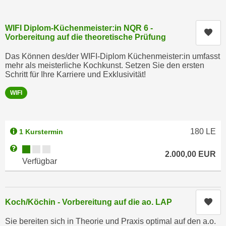
c
i
h
m
WIFI Diplom-Küchenmeister:in NQR 6 -
t
Kur
m
Vorbereitung auf die theoretische Prüfung
e
u
n
Das Können des/der WIFI-Diplom Küchenmeister:in umfasst
n
mehr als meisterliche Kochkunst. Setzen Sie den ersten
S
g
Schritt für Ihre Karriere und Exklusivität!
i
v
e
WIFI
e
,
r
d
w
a
180
LE
1 Kurstermin
e
s
n
Kursverfügbarkeit:
Weitere Informationen zum Anmeldestatus "Verfügbar"
s
2.000,00
EUR
d
Verfügbar
w
e
i
n
r
w
a
Kur
Koch/Köchin - Vorbereitung auf die ao. LAP
i
u
r
Sie bereiten sich in Theorie und Praxis optimal auf den a.o.
c