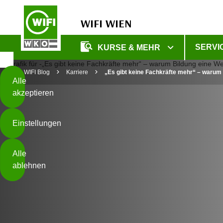
WIFI WIEN
Diese
SERVI
KURSE & MEHR
Seite
Zum Inhalt springen
Zur Fußzeile springen
verwendet
WIFI Blog
Karriere
„Es gibt keine Fachkräfte mehr“ – warum 
Cookies
Alle
akzeptieren
O
h
Einstellungen
n
e
B
I
Alle
i
h
ablehnen
t
r
t
e
Weiterlesen
e
Z
b
u
e
s