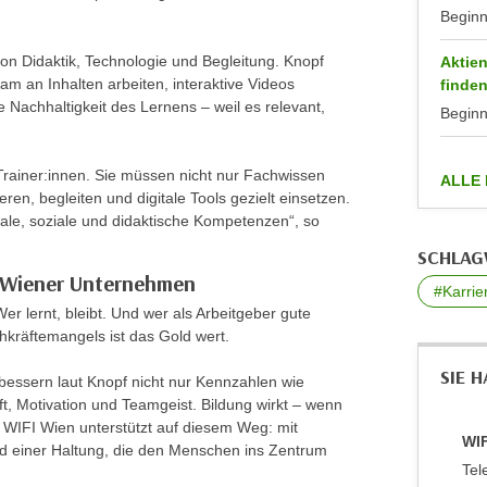
Begin
on Didaktik, Technologie und Begleitung. Knopf
Aktien
am an Inhalten arbeiten, interaktive Videos
finde
ie Nachhaltigkeit des Lernens – weil es relevant,
Begin
Trainer:innen. Sie müssen nicht nur Fachwissen
ALLE
ren, begleiten und digitale Tools gezielt einsetzen.
itale, soziale und didaktische Kompetenzen“, so
SCHLA
r Wiener Unternehmen
#Karrie
er lernt, bleibt. Und wer als Arbeitgeber gute
chkräftemangels ist das Gold wert.
SIE 
rbessern laut Knopf nicht nur Kennzahlen wie
ft, Motivation und Teamgeist. Bildung wirkt – wenn
s WIFI Wien unterstützt auf diesem Weg: mit
WIF
nd einer Haltung, die den Menschen ins Zentrum
Tel