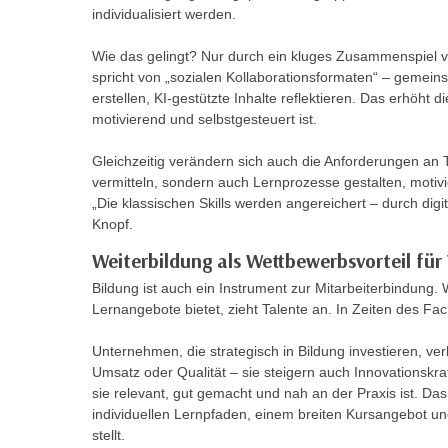
r
i
individualisiert werden.
i
e
k
Wie das gelingt? Nur durch ein kluges Zusammenspiel v
F
a
spricht von „sozialen Kollaborationsformaten“ – gemeins
u
erstellen, KI-gestützte Inhalte reflektieren. Das erhöht d
n
n
motivierend und selbstgesteuert ist.
i
k
s
t
Gleichzeitig verändern sich auch die Anforderungen an 
c
i
vermitteln, sondern auch Lernprozesse gestalten, motivie
h
o
„Die klassischen Skills werden angereichert – durch dig
e
Knopf.
n
n
d
Weiterbildung als Wettbewerbsvorteil fü
U
e
Bildung ist auch ein Instrument zur Mitarbeiterbindung. W
n
r
Lernangebote bietet, zieht Talente an. In Zeiten des Fa
t
W
e
e
Unternehmen, die strategisch in Bildung investieren, ve
r
b
Umsatz oder Qualität – sie steigern auch Innovationskra
n
sie relevant, gut gemacht und nah an der Praxis ist. Da
s
e
individuellen Lernpfaden, einem breiten Kursangebot u
e
h
stellt.
i