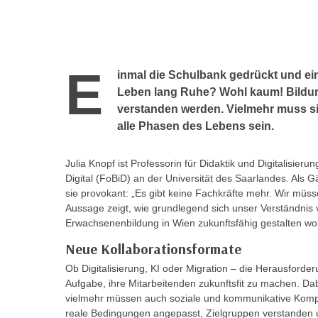
r
c
n
h
u
C
r
o
E
C
inmal die Schulbank gedrückt und ei
o
o
Leben lang Ruhe? Wohl kaum! Bildung
k
o
verstanden werden. Vielmehr muss sie
i
k
alle Phasen des Lebens sein.
e
i
s
e
Julia Knopf ist Professorin für Didaktik und Digitalisieru
v
s
Digital (FoBiD) an der Universität des Saarlandes. Als G
o
,
sie provokant: „Es gibt keine Fachkräfte mehr. Wir müssen
n
d
Aussage zeigt, wie grundlegend sich unser Verständnis
U
Erwachsenenbildung in Wien zukunftsfähig gestalten wol
i
S
e
Neue Kollaborationsformate
-
f
Ob Digitalisierung, KI oder Migration – die Herausford
a
ü
Aufgabe, ihre Mitarbeitenden zukunftsfit zu machen. D
m
r
vielmehr müssen auch soziale und kommunikative Komp
e
d
reale Bedingungen angepasst, Zielgruppen verstanden u