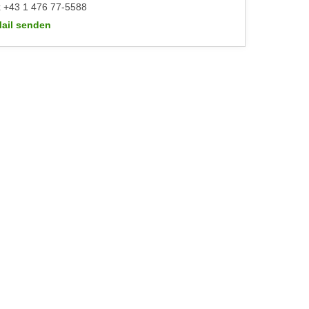
 +43 1 476 77-5588
ail senden
WIFI-Kundenservice: https://www.wifiwien.at/artikel/2508-allgeme