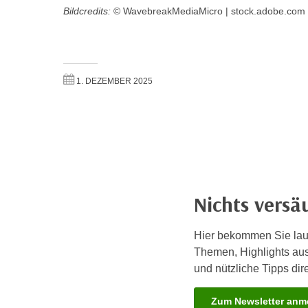
c
i
Bildcredits:
© WavebreakMediaMicro | stock.adobe.com
h
e
u
r
t
e
z
n
1. DEZEMBER 2025
a
“
b
k
k
l
o
i
m
c
m
k
e
e
Nichts vers
n
n
z
,
w
Hier bekommen Sie lau
v
i
Themen, Highlights a
e
s
und nützliche Tipps dire
r
c
w
h
Zum Newsletter an
e