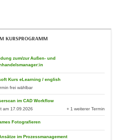
IM KURSPROGRAMM
ldung zum/zur Außen- und
nhandelsmanager:in
oft Kurs eLearning / english
rmin frei wählbar
serscan im CAD Workflow
nt am
17.09.2026
+ 1 weiterer Termin
anzeigen
ames Fotografieren
 Ansätze im Prozessmanagement