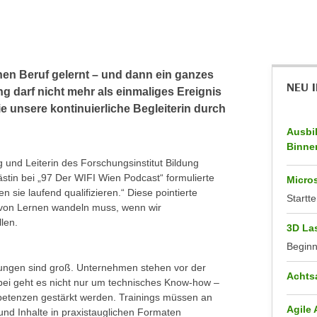
nen Beruf gelernt – und dann ein ganzes
NEU 
 darf nicht mehr als einmaliges Ereignis
 unsere kontinuierliche Begleiterin durch
Ausbi
Binne
ng und Leiterin des Forschungsinstitut Bildung
ästin bei „97 Der WIFI Wien Podcast“ formulierte
Micros
 sie laufend qualifizieren.“ Diese pointierte
Startte
 von Lernen wandeln muss, wenn wir
len.
3D La
Begin
erungen sind groß. Unternehmen stehen vor der
Achts
abei geht es nicht nur um technisches Know-how –
etenzen gestärkt werden. Trainings müssen an
Agile
nd Inhalte in praxistauglichen Formaten