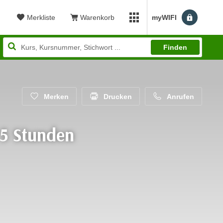
Merkliste
Warenkorb
myWIFI
Benutzerm
myWIFI Apps öffnen
Finden
Merken
Drucken
Anrufen
 5 Stunden