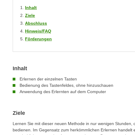
m
t
Inhalt
e
e
Ziele
n
n
Abschluss
e
o
Hinweis/FAQ
i
t
Förderungen
n
w
s
e
e
n
t
d
Inhalt
z
i
e
g
Erlernen der einzelnen Tasten
n
s
Bedienung des Tastenfeldes, ohne hinzuschauen
,
Anwendung des Erlernten auf dem Computer
i
w
n
e
d
l
Ziele
.
c
W
Lernen Sie mit dieser neuen Methode in nur wenigen Stunden, da
h
e
bedienen. Im Gegensatz zum herkömmlichen Erlernen handelt e
e