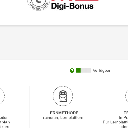
Kursverfügbarkeit:
Verfügbar
Weitere Informationen zum
LERNMETHODE
T
eiten
Trainer:in, Lernplattform
In Pr
für Veranstaltung 20310016
nplan
Für Lernplatt
dkurs
oder