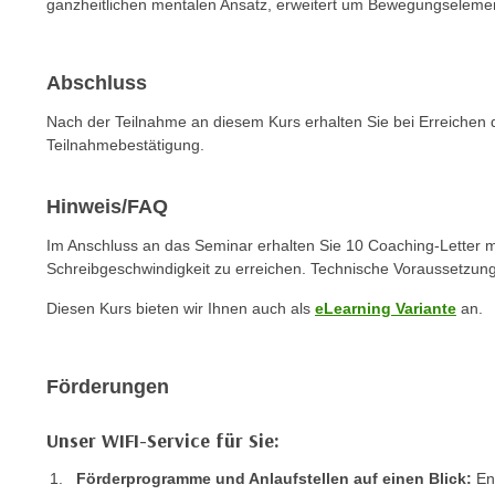
n
ganzheitlichen mentalen Ansatz, erweitert um Bewegungseleme
s
n
i
S
c
Abschluss
i
h
e
Nach der Teilnahme an diesem Kurs erhalten Sie bei Erreichen 
n
a
Teilnahmebestätigung.
i
u
c
f
Hinweis/FAQ
h
„
t
A
Im Anschluss an das Seminar erhalten Sie 10 Coaching-Letter 
d
l
Schreibgeschwindigkeit zu erreichen. Technische Voraussetzung
e
l
Diesen Kurs bieten wir Ihnen auch als
eLearning Variante
an.
m
e
D
a
a
k
Förderungen
t
z
e
e
Unser WIFI-Service für Sie:
n
p
s
Förderprogramme und Anlaufstellen auf einen Blick:
Ent
t