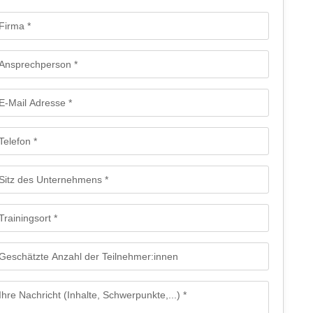
rmular: Anfrage für firmeninterne maßgeschneiderte Trainings - Mailfo
Firma
Ansprechperson
E-Mail Adresse
Telefon
Sitz des Unternehmens
Trainingsort
Geschätzte Anzahl der Teilnehmer:innen
Ihre Nachricht (Inhalte, Schwerpunkte,...)