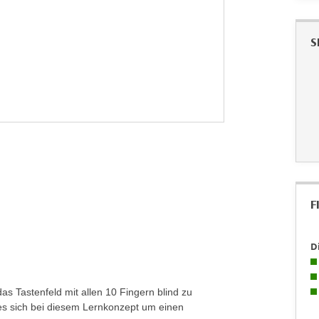
S
F
D
s Tastenfeld mit allen 10 Fingern blind zu
s sich bei diesem Lernkonzept um einen