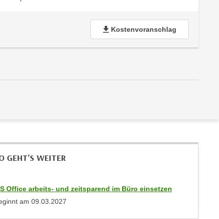
Kostenvoranschlag
O GEHT'S WEITER
S Office arbeits- und zeitsparend im Büro einsetzen
eginnt am
09.03.2027