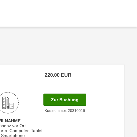
220,00
EUR
 Anmeldestatus "Verfügbar"
für Termin: 24.04.2027 mit
Zur Buchung
Kursnummer: 20310016
EILNAHME
äsenz vor Ort
form: Computer, Tablet
 Smartphone