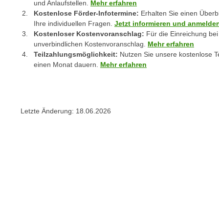
c
und Anlaufstellen.
Mehr erfahren
i
h
Kostenlose Förder-Infotermine:
Erhalten Sie einen Überb
e
Ihre individuellen Fragen.
Jetzt informieren und anmelde
u
r
Kostenloser Kostenvoranschlag:
Für die Einreichung bei
t
e
unverbindlichen Kostenvoranschlag.
Mehr erfahren
z
n
Teilzahlungsmöglichkeit:
Nutzen Sie unsere kostenlose Te
a
“
einen Monat dauern.
Mehr erfahren
b
k
k
l
o
i
m
c
Letzte Änderung:
18.06.2026
m
k
e
e
n
n
z
,
w
v
i
e
s
r
c
w
h
e