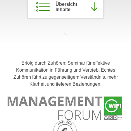
Übersicht
c
i
Inhalte
h
m
t
m
e
u
n
n
S
g
i
v
e
e
,
r
Erfolg durch Zuhören: Seminar für effektive
d
w
Kommunikation in Führung und Vertrieb. Echtes
a
e
Zuhören führt zu gegenseitigem Verständnis, mehr
s
n
Klarheit und tieferen Beziehungen.
s
d
w
e
i
n
r
w
a
i
u
r
c