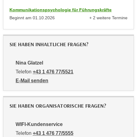
n
b
p
Kommunikationspsychologie für Führungskräfte
e
e
Beginnt am
01.10.2026
+ 2 weitere Termine
r
anzeigen
r
h
s
i
o
n
SIE HABEN INHALTLICHE FRAGEN?
n
a
e
u
n
Nina Glatzel
s
b
e
Telefon
+43 1 476 77/5521
e
i
E-Mail senden
z
n
an Nina Glatzel: mailto:5521-pmv@wifiwien.at
o
e
g
a
e
SIE HABEN ORGANISATORISCHE FRAGEN?
n
n
g
e
e
WIFI-Kundenservice
n
n
Telefon
+43 1 476 77/5555
D
e