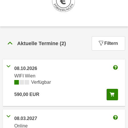
n
h
u
C
r
o
C
o
o
k
o
i
Aktuelle Termine
(
2
)
k
Filtern
e
i
s
e
v
s
o
08.10.2026
,
Weitere
n
WIFI Wien
d
U
Kursverfügbarkeit:
Verfügbar
i
S
e
In de
590,00
EUR
-
f
a
ü
m
r
e
08.03.2027
d
Weitere
r
i
Online