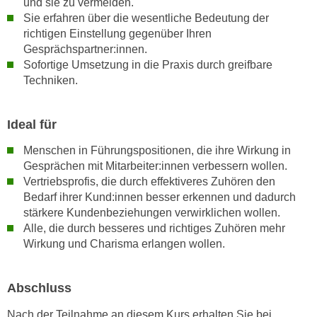
und sie zu vermeiden.
k
z
Sie erfahren über die wesentliche Bedeutung der
i
w
richtigen Einstellung gegenüber Ihren
e
e
Gesprächspartner:innen.
-
c
Sofortige Umsetzung in die Praxis durch greifbare
S
k
Techniken.
e
e
t
n
Ideal für
z
u
u
n
Menschen in Führungspositionen, die ihre Wirkung in
n
d
Gesprächen mit Mitarbeiter:innen verbessern wollen.
g
u
Vertriebsprofis, die durch effektiveres Zuhören den
z
Bedarf ihrer Kund:innen besser erkennen und dadurch
m
u
stärkere Kundenbeziehungen verwirklichen wollen.
f
s
Alle, die durch besseres und richtiges Zuhören mehr
ü
t
Wirkung und Charisma erlangen wollen.
r
i
S
m
i
Abschluss
m
e
e
Nach der Teilnahme an diesem Kurs erhalten Sie bei
r