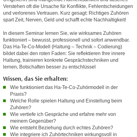
h
e
Verstehen oft die Ursache für Konflikte, Fehlentscheidungen
u
r
und verlorenes Vertrauen. Kurz gesagt: Richtiges Zuhören
t
e
spart Zeit, Nerven, Geld und schafft echte Nachhaltigkeit!
z
n
a
In diesem Seminar lernen Sie, wie wirksames Zuhören
“
b
funktioniert – bewusst, professionell und sofort anwendbar.
k
k
Das Ha-Te-Co-Modell (Haltung – Technik – Codierung)
l
bildet dabei den roten Faden: Sie reflektieren Ihre innere
o
i
Haltung, trainieren konkrete Gesprächstechniken und
m
c
lernen, Botschaften besser zu entschlüssel
m
k
e
Wissen, das Sie erhalten:
e
n
n
Wie funktioniert das Ha-Te-Co-Zuhörmodell in der
z
,
Praxis?
w
v
Welche Rolle spielen Haltung und Einstellung beim
i
e
Zuhören?
s
Wie vertiefe ich Gespräche und erfahre mehr von
r
c
meinem Gegenüber?
w
h
Wie entsteht Beziehung durch echtes Zuhören?
e
e
Wie integriere ich Zuhörtechniken wirkungsvoll in
n