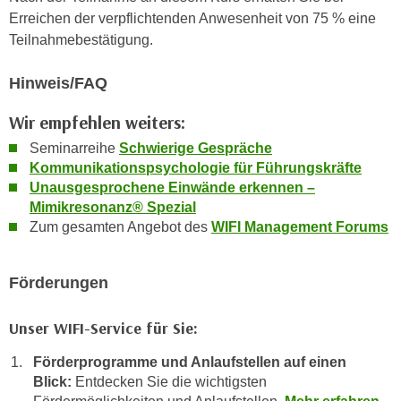
n
Erreichen der verpflichtenden Anwesenheit von 75 % eine
e
,
Teilnahmebestätigung.
l
g
e
e
Hinweis/FAQ
v
l
a
Wir empfehlen weiters:
a
n
n
Seminarreihe
Schwierige Gespräche
t
g
Kommunikationspsychologie für Führungskräfte
e
e
Unausgesprochene Einwände erkennen –
I
n
Mimikresonanz® Spezial
n
Zum gesamten Angebot des
WIFI Management Forums
I
h
h
a
r
l
Förderungen
e
t
d
e
Unser WIFI-Service für Sie:
u
a
r
Förderprogramme und Anlaufstellen auf einen
n
c
Blick:
Entdecken Sie die wichtigsten
z
h