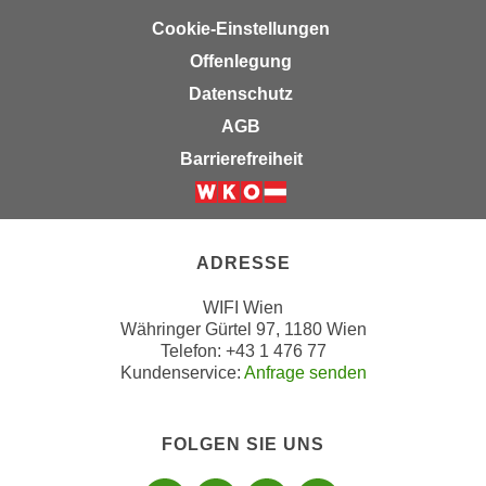
r
h
Cookie-Einstellungen
u
t
n
Offenlegung
a
g
Datenschutz
n
s
AGB
g
z
e
Barrierefreiheit
w
m
e
e
Weiter zur Website der Wirts
c
s
k
s
ADRESSE
e
e
g
WIFI Wien
n
e
Währinger Gürtel 97, 1180 Wien
e
s
Telefon: +43 1 476 77
n
e
Kundenservice:
Anfrage senden
S
t
c
z
h
FOLGEN SIE UNS
t
u
.