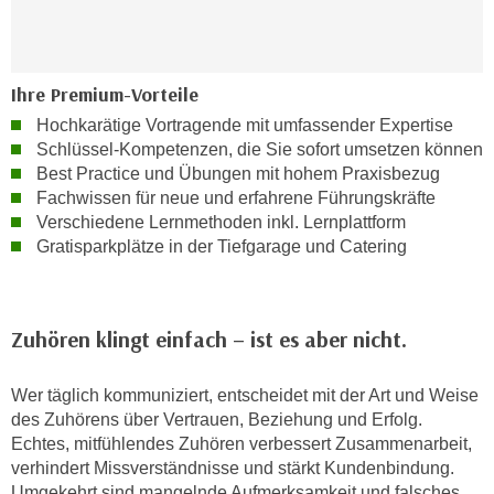
n
i
S
c
i
h
e
Ihre Premium-Vorteile
n
a
Hochkarätige Vortragende mit umfassender Expertise
i
u
Schlüssel-Kompetenzen, die Sie sofort umsetzen können
c
f
Best Practice und Übungen mit hohem Praxisbezug
h
„
Fachwissen für neue und erfahrene Führungskräfte
t
A
Verschiedene Lernmethoden inkl. Lernplattform
d
l
Gratisparkplätze in der Tiefgarage und Catering
e
l
m
e
D
a
Zuhören klingt einfach – ist es aber nicht.
a
k
t
z
Wer täglich kommuniziert, entscheidet mit der Art und Weise
e
e
des Zuhörens über Vertrauen, Beziehung und Erfolg.
n
p
Echtes, mitfühlendes Zuhören verbessert Zusammenarbeit,
s
t
verhindert Missverständnisse und stärkt Kundenbindung.
c
i
Umgekehrt sind mangelnde Aufmerksamkeit und falsches