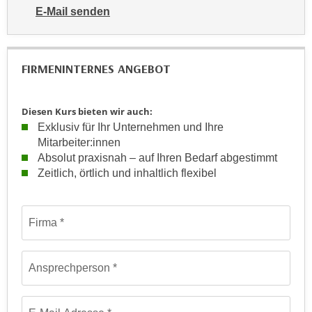
a
E-Mail senden
h
t
an WIFI-Kundenservice: https://www.wifiwien.at/artik
m
e
e
n
O
FIRMENINTERNES ANGEBOT
a
n
u
l
c
Diesen Kurs bieten wir auch:
i
Exklusiv für Ihr Unternehmen und Ihre
h
n
Mitarbeiter:innen
a
e
Absolut praxisnah – auf Ihren Bedarf abgestimmt
n
-
Zeitlich, örtlich und inhaltlich flexibel
U
J
n
o
t
Formular: Anfrage für firmeninterne maßgeschneiderte Train
u
Firma
e
r
r
n
n
e
Ansprechperson
e
y
h
z
m