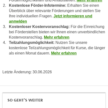
Fördermöglichkeiten und Anlaufstellen.
Mehr erfahren
u
Kostenlose Förder-Infotermine:
Erhalten Sie einen
d
z
Überblick über relevante Förderungen und stellen Sie
i
e
Ihre individuellen Fragen.
Jetzt informieren und
e
i
anmelden
C
g
Kostenloser Kostenvoranschlag:
Für die Einreichung
o
e
bei Förderstellen bieten wir Ihnen einen unverbindlichen
o
n
Kostenvoranschlag.
Mehr erfahren
k
.
Teilzahlungsmöglichkeit:
Nutzen Sie unsere
i
kostenlose Teilzahlungsmöglichkeit für Kurse, die länger
U
e
als einen Monat dauern.
Mehr erfahren
m
s
I
e
h
r
n
Letzte Änderung:
30.06.2026
h
e
o
n
b
d
e
a
n
SO GEHT'S WEITER
r
e
ü