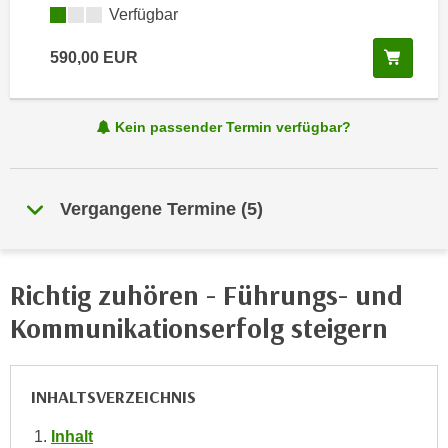
i
Kursverfügbarkeit:
Verfügbar
e
k
F
a
In de
590,00
EUR
u
n
n
i
k
s
Kein passender Termin verfügbar?
t
c
i
h
o
e
n
Vergangene Termine
(
5
)
n
d
U
e
n
r
Richtig zuhören - Führungs- und
t
W
e
Kommunikationserfolg steigern
e
r
b
n
s
e
INHALTSVERZEICHNIS
e
h
i
Inhalt
m
t