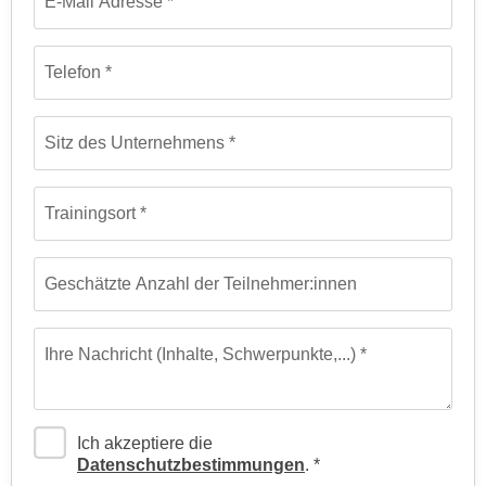
E-Mail Adresse
u
e
b
n
i
Telefon
i
e
n
t
d
e
Sitz des Unternehmens
e
n
n
,
U
Trainingsort
w
S
e
A
r
Geschätzte Anzahl der Teilnehmer:innen
,
d
b
e
e
n
Ihre Nachricht (Inhalte, Schwerpunkte,...)
i
w
w
e
e
i
l
Ich akzeptiere die
t
Datenschutzbestimmungen
.
c
e