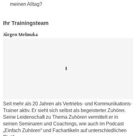
meinen Alltag?
n
d
E
e
U
n
Ihr Trainingsteam
-
w
U
Jürgen Melmuka
i
S
r
A
z
u
i
n
e
t
l
e
o
r
r
w
i
o
e
Seit mehr als 20 Jahren als Vertriebs- und Kommunikations-
r
n
Trainer aktiv. Er sieht sich selbst als begeisterter Zuhörer.
f
t
Seine Leidenschaft zu Thema Zuhören vermittelt er in
e
i
seinen Seminaren und Coachings, wie auch im Podcast
n
„Einfach Zuhören“ und Fachartikeln auf unterschiedlichen
e
h