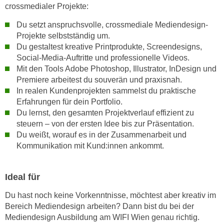
k
crossmedialer Projekte:
z
i
w
Du setzt anspruchsvolle, crossmediale Mediendesign-
e
e
Projekte selbstständig um.
-
c
Du gestaltest kreative Printprodukte, Screendesigns,
S
k
Social-Media-Auftritte und professionelle Videos.
e
e
Mit den Tools Adobe Photoshop, Illustrator, InDesign und
t
n
Premiere arbeitest du souverän und praxisnah.
z
In realen Kundenprojekten sammelst du praktische
u
u
Erfahrungen für dein Portfolio.
n
n
Du lernst, den gesamten Projektverlauf effizient zu
d
g
steuern – von der ersten Idee bis zur Präsentation.
u
Du weißt, worauf es in der Zusammenarbeit und
z
m
Kommunikation mit Kund:innen ankommt.
u
f
s
ü
t
r
Ideal für
i
S
Du hast noch keine Vorkenntnisse, möchtest aber kreativ im
m
i
Bereich Mediendesign arbeiten? Dann bist du bei der
m
e
Mediendesign Ausbildung am WIFI Wien genau richtig.
e
r