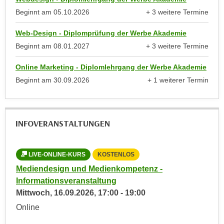
t
D
Beginnt am
05.10.2026
+ 3 weitere Termine
z
a
anzeigen
n
z
Web-Design - Diplomprüfung der Werbe Akademie
i
u
Beginnt am
08.01.2027
+ 3 weitere Termine
v
v
anzeigen
e
Online Marketing - Diplomlehrgang der Werbe Akademie
e
a
r
Beginnt am
30.09.2026
+ 1 weiterer Termin
u
anzeigen
a
u
r
n
b
INFOVERANSTALTUNGEN
t
e
e
i
r
t
LIVE-ONLINE-KURS
KOSTENLOS
L
l
e
Mediendesign und Medienkompetenz -
Med
i
n
Informationsveranstaltung
Inf
e
w
Mittwoch,
16.09.2026
,
17:00
-
19:00
Mon
g
i
Online
Onl
e
r
n
u