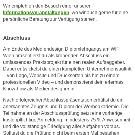
u
Wir empfehlen den Besuch einer unserer
d
z
Informationsveranstaltungen
, wo wir auch gerne für eine
i
e
persönliche Beratung zur Verfügung stehen.
e
i
C
g
o
Abschluss
e
o
n
Am Ende des Mediendesign Diplomlehrgangs am WIFI
k
.
Wien präsentierst du als krönenden Abschluss ein
i
U
umfassendes Praxisprojekt für einen realen Auftraggeber.
e
m
Dabei entwickelst du einen kompletten Unternehmensauftritt
s
I
– von Logo, Website und Drucksorten bis hin zu einem
e
h
professionellen Video – und demonstrierst dein erlerntes
r
Know-how als Mediendesigner:in.
n
h
e
Nach erfolgreicher Abschlusspräsentation erhältst du ein
o
n
anerkanntes Zeugnis und Diplom der Werbeakademie. Die
b
d
Teilnahme an der Abschlussprüfung setzt eine vorherige
e
a
kostenpflichtige Anmeldung, mindestens 75 % Anwesenheit
n
r
und die vollständige Erledigung aller Aufgaben voraus.
e
ü
Solltest du die Prüfung nicht beim ersten Mal bestehen,