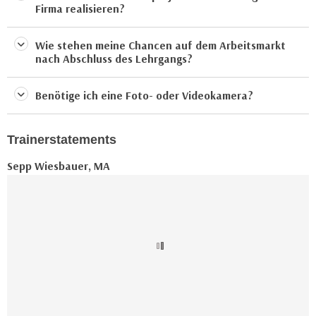
h
Firma realisieren?
r
e
e
n
C
Wie stehen meine Chancen auf dem Arbeitsmarkt
I
nach Abschluss des Lehrgangs?
o
h
o
r
Benötige ich eine Foto- oder Videokamera?
k
e
i
D
e
Trainerstatements
a
s
t
f
Sepp Wiesbauer, MA
e
ü
n
r
k
M
e
a
i
r
n
k
e
e
m
t
d
i