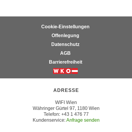
e
i
r
o
i
n
k
e
Cookie-Einstellungen
a
n
Offenlegung
n
z
Datenschutz
i
u
s
AGB
d
c
e
Barrierefreiheit
h
n
e
C
Weiter zur Website der Wirts
R
o
e
o
ADRESSE
g
k
i
WIFI Wien
i
e
Währinger Gürtel 97, 1180 Wien
e
Telefon: +43 1 476 77
r
s
Kundenservice:
Anfrage senden
u
f
n
i