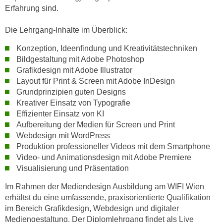
n
Erfahrung sind.
d
E
e
Die Lehrgang-Inhalte im Überblick:
U
n
-
w
Konzeption, Ideenfindung und Kreativitätstechniken
U
i
Bildgestaltung mit Adobe Photoshop
S
Grafikdesign mit Adobe Illustrator
r
A
Layout für Print & Screen mit Adobe InDesign
z
u
Grundprinzipien guten Designs
i
n
Kreativer Einsatz von Typografie
e
Effizienter Einsatz von KI
t
l
Aufbereitung der Medien für Screen und Print
e
o
Webdesign mit WordPress
r
r
Produktion professioneller Videos mit dem Smartphone
w
i
Video- und Animationsdesign mit Adobe Premiere
o
e
Visualisierung und Präsentation
r
n
f
Im Rahmen der Mediendesign Ausbildung am WIFI Wien
t
erhältst du eine umfassende, praxisorientierte Qualifikation
e
i
im Bereich Grafikdesign, Webdesign und digitaler
n
e
Mediengestaltung. Der Diplomlehrgang findet als Live
h