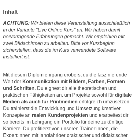
h
e
u
Inhalt
r
t
e
ACHTUNG:
Wir bieten diese Veranstaltung ausschließlich
z
n
in der Variante "Live Online Kurs" an. Wir haben damit
a
“
hervorragende Erfahrungen gemacht. Wir empfehlen mit
b
k
zwei Bildschirmen zu arbeiten. Bitte vor Kursbeginn
k
l
sicherstellen, dass die im Kurs verwendete Software
o
i
installiert ist.
m
c
m
k
Mit diesem Diplomlehrgang eroberst du die faszinierende
e
e
Welt der
Kommunikation mit Bildern, Farben, Formen
n
n
und Schriften
. Du eignest dir alle theoretischen und
z
,
praktischen Fähigkeiten an, um Projekte sowohl für
digitale
w
v
Medien als auch für Printmedien
erfolgreich umzusetzen.
i
e
Du trainierst die Entwicklung und Umsetzung kreativer
s
r
Konzepte an
realen Kundenprojekten
und erarbeitest dir
c
so bereits im Lehrgang ein Portfolio für deine zukünftige
w
h
Karriere. Du profitierst von unseren Trainer:innen, die
e
e
Expert:innen mit langjähriger praktischer und didaktischer
n