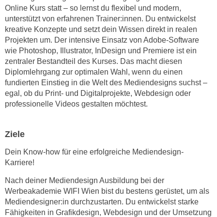
r
Online Kurs statt – so lernst du flexibel und modern,
a
t
unterstützt von erfahrenen Trainer:innen. Du entwickelst
b
e
kreative Konzepte und setzt dein Wissen direkt in realen
e
C
Projekten um. Der intensive Einsatz von Adobe-Software
n
o
wie Photoshop, Illustrator, InDesign und Premiere ist ein
.
zentraler Bestandteil des Kurses. Das macht diesen
o
W
Diplomlehrgang zur optimalen Wahl, wenn du einen
k
e
fundierten Einstieg in die Welt des Mediendesigns suchst –
i
n
egal, ob du Print- und Digitalprojekte, Webdesign oder
e
professionelle Videos gestalten möchtest.
n
s
S
z
i
u
Ziele
e
A
d
Dein Know-how für eine erfolgreiche Mediendesign-
n
e
Karriere!
a
r
l
Nach deiner Mediendesign Ausbildung bei der
C
y
Werbeakademie WIFI Wien bist du bestens gerüstet, um als
o
s
Mediendesigner:in durchzustarten. Du entwickelst starke
o
Fähigkeiten in Grafikdesign, Webdesign und der Umsetzung
e