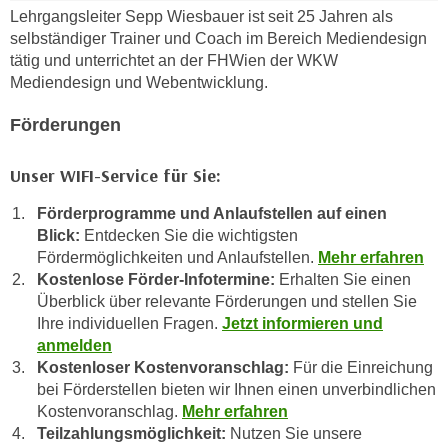
e
Lehrgangsleiter Sepp Wiesbauer ist seit 25 Jahren als
n
selbständiger Trainer und Coach im Bereich Mediendesign
m
g
tätig und unterrichtet an der FHWien der WKW
E
z
Mediendesign und Webentwicklung.
U
w
-
e
Förderungen
D
c
a
k
Unser WIFI-Service für Sie:
t
e
e
Förderprogramme und Anlaufstellen auf einen
u
n
Blick:
Entdecken Sie die wichtigsten
n
s
Fördermöglichkeiten und Anlaufstellen.
Mehr erfahren
d
c
Kostenlose Förder-Infotermine:
Erhalten Sie einen
O
Überblick über relevante Förderungen und stellen Sie
h
p
Ihre individuellen Fragen.
Jetzt informieren und
u
t
anmelden
t
i
Kostenloser Kostenvoranschlag:
Für die Einreichung
z
m
bei Förderstellen bieten wir Ihnen einen unverbindlichen
r
i
Kostenvoranschlag.
Mehr erfahren
e
e
Teilzahlungsmöglichkeit:
Nutzen Sie unsere
c