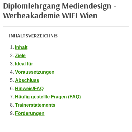
n
Diplomlehrgang Mediendesign -
i
S
Werbeakademie WIFI Wien
c
i
h
e
n
a
INHALTSVERZEICHNIS
i
u
c
f
Inhalt
h
„
Ziele
t
A
d
Ideal für
l
e
Voraussetzungen
l
m
e
Abschluss
D
a
Hinweis/FAQ
a
k
Häufig gestellte Fragen (FAQ)
t
z
Trainerstatements
e
e
n
Förderungen
p
s
t
c
i