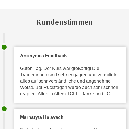
e
t
r
e
p
Kundenstimmen
,
e
b
r
i
s
s
o
k
n
e
Anonymes Feedback
e
i
n
Guten Tag. Der Kurs war großartig! Die
n
b
Trainer:innen sind sehr engagiert und vermitteln
e
e
alles auf sehr verständliche und angenehme
d
z
Weise. Bei Rückfragen wurde auch sehr schnell
a
o
reagiert. Alles in Allem TOLL! Danke und LG
t
g
e
e
n
n
s
Marharyta Halavach
e
c
t