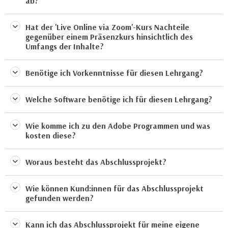
ab?
u
e
b
n
Hat der 'Live Online via Zoom'-Kurs Nachteile
i
i
gegenüber einem Präsenzkurs hinsichtlich des
e
Umfangs der Inhalte?
n
t
d
e
Benötige ich Vorkenntnisse für diesen Lehrgang?
e
n
n
,
U
Welche Software benötige ich für diesen Lehrgang?
w
S
e
A
Wie komme ich zu den Adobe Programmen und was
r
,
kosten diese?
d
b
e
e
Woraus besteht das Abschlussprojekt?
n
i
w
w
e
Wie können Kund:innen für das Abschlussprojekt
e
gefunden werden?
i
l
t
c
e
Kann ich das Abschlussprojekt für meine eigene