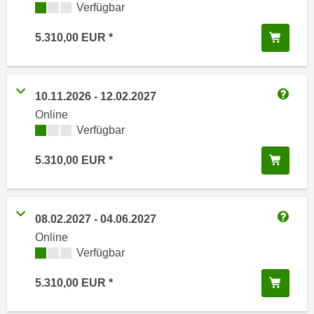
i
Kursverfügbarkeit:
Verfügbar
e
k
F
In de
5.310,00
EUR
a
u
n
n
i
k
s
t
10.11.2026
-
12.02.2027
c
Weitere
i
Online
h
o
Kursverfügbarkeit:
Verfügbar
e
n
n
In de
5.310,00
EUR
d
U
e
n
r
t
W
08.02.2027
-
04.06.2027
e
e
Weitere
Online
r
b
Kursverfügbarkeit:
Verfügbar
n
s
e
e
In de
5.310,00
EUR
h
i
m
t