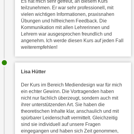
Es hat mich sehr gefreut, an diesem Kurs
h
e
teilzunehmen. Er war sehr professionell, mit
u
c
vielen wichtigen Informationen, praxisnahen
t
h
Übungen und hilfreichem Feedback. Die
z
n
Kommunikation mit allen Lehrerinnen und
r
i
Lehrern war ausgesprochen freundlich und
e
s
angenehm. Ich werde diesen Kurs auf jeden Fall
c
weiterempfehlen!
c
h
h
t
e
l
D
Lisa Hütter
i
a
c
t
Der Kurs im Bereich Mediendesign war für mich
h
e
ein echter Gewinn. Die Vortragenden haben
e
n
nicht nur fachlich überzeugt, sondern auch mit
n
ihrer unterstützenden Art. Sie haben die
.
R
theoretischen Inhalte klar, anschaulich und mit
E
e
spürbarer Leidenschaft vermittelt. Gleichzeitig
i
c
sind sie individuell auf unsere Fragen
n
eingegangen und haben sich Zeit genommen,
h
e