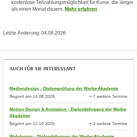
r
kostenlose Teilzahlungsmöglichkeit für Kurse, die länger
h
als einen Monat dauern.
Mehr erfahren
u
t
n
a
g
n
s
Letzte Änderung:
04.08.2026
g
z
e
w
m
e
e
c
s
AUCH FÜR SIE INTERESSANT
k
s
e
e
g
n
Mediendesign - Diplomprüfung der Werbe Akademie
e
e
Beginnt am
14.08.2026
+ 7 weitere Termine
s
anzeigen
n
e
Motion Design & Animation - Diplomlehrgang der Werbe
S
t
Akademie
c
z
Beginnt am
12.10.2026
+ 3 weitere Termine
h
t
anzeigen
u
.
Webdesign - Diplomlehrgang der Werbe Akademie