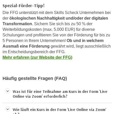
a
Spezial-Förder-Tipp!
h
t
m
Die FFG unterstützt mit dem Skills Scheck Unternehmen bei
e
e
der
ökologischen Nachhaltigkeit und/oder der digitalen
n
Transformation
. Sichern Sie sich bis zu 50 % der
O
a
Weiterbildungskosten (max. 5.000 EUR)
für diverse
n
u
Schulungen und profitieren Sie von der Förderung für bis zu
l
c
5 Personen in Ihrem Unternehmen!
Ob und in welchem
i
Ausmaß eine Förderung
gewährt wird, liegt ausschließlich
h
n
im Entscheidungsbereich der FFG.
a
e
Mehr erfahren (zur Website der FFG)
n
-
U
J
n
o
t
Häufig gestellte Fragen (FAQ)
u
e
r
r
Was ist für eine Teilnahme am Kurs in der Form 'Live
n
n
Online via Zoom' erforderlich?
e
e
y
h
Wie läuft ein Kurs in der Form 'Live Online via Zoom'
z
m