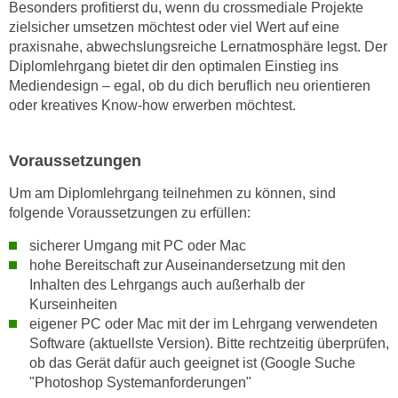
Besonders profitierst du, wenn du crossmediale Projekte
n
e
zielsicher umsetzen möchtest oder viel Wert auf eine
,
l
praxisnahe, abwechslungsreiche Lernatmosphäre legst. Der
g
e
Diplomlehrgang bietet dir den optimalen Einstieg ins
e
v
Mediendesign – egal, ob du dich beruflich neu orientieren
l
oder kreatives Know-how erwerben möchtest.
a
a
n
n
t
Voraussetzungen
g
e
e
I
Um am Diplomlehrgang teilnehmen zu können, sind
n
n
folgende Voraussetzungen zu erfüllen:
I
h
sicherer Umgang mit PC oder Mac
h
a
hohe Bereitschaft zur Auseinandersetzung mit den
r
l
Inhalten des Lehrgangs auch außerhalb der
e
t
Kurseinheiten
d
e
eigener PC oder Mac mit der im Lehrgang verwendeten
u
a
Software (aktuellste Version). Bitte rechtzeitig überprüfen,
r
n
ob das Gerät dafür auch geeignet ist (Google Suche
c
"Photoshop Systemanforderungen"
z
h