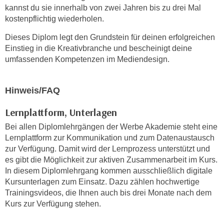
n
b
kannst du sie innerhalb von zwei Jahren bis zu drei Mal
p
kostenpflichtig wiederholen.
e
e
r
Dieses Diplom legt den Grundstein für deinen erfolgreichen
r
h
Einstieg in die Kreativbranche und bescheinigt deine
s
i
umfassenden Kompetenzen im Mediendesign.
o
n
n
a
e
Hinweis/FAQ
u
n
s
Lernplattform, Unterlagen
b
e
e
Bei allen Diplomlehrgängen der Werbe Akademie steht eine
i
z
Lernplattform zur Kommunikation und zum Datenaustausch
n
o
zur Verfügung. Damit wird der Lernprozess unterstützt und
e
g
es gibt die Möglichkeit zur aktiven Zusammenarbeit im Kurs.
a
In diesem Diplomlehrgang kommen ausschließlich digitale
e
n
Kursunterlagen zum Einsatz. Dazu zählen hochwertige
n
g
Trainingsvideos, die Ihnen auch bis drei Monate nach dem
e
e
Kurs zur Verfügung stehen.
n
n
D
e