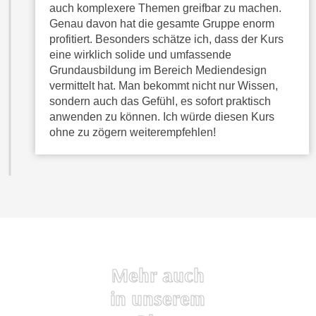
auch komplexere Themen greifbar zu machen.
t
A
Genau davon hat die gesamte Gruppe enorm
e
u
profitiert. Besonders schätze ich, dass der Kurs
g
f
eine wirklich solide und umfassende
e
l
Grundausbildung im Bereich Mediendesign
n
i
vermittelt hat. Man bekommt nicht nur Wissen,
i
s
sondern auch das Gefühl, es sofort praktisch
e
anwenden zu können. Ich würde diesen Kurs
t
ß
ohne zu zögern weiterempfehlen!
u
e
n
n
g
u
d
n
e
d
r
i
P
n
a
s
Mehr auch
r
b
t
in unserem
e
n
s