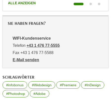
ALLE ANZEIGEN
ALL
,
n
S
d
i
a
e
SIE HABEN FRAGEN?
u
n
s
u
g
WIFI-Kundenservice
r
e
e
Telefon
+43 1 476 77-5555
w
i
Fax +43 1 476 77-5588
ä
n
h
E-Mail senden
g
l
an WIFI-Kundenservice: https://www.wifiwien.at/artik
e
t
s
SCHLAGWÖRTER
e
c
P
#infobonus
#Webdesign
#Premiere
#InDesign
h
a
r
#Photoshop
#Adobe
r
ä
t
n
n
k