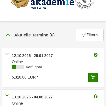
n
h
u
C
r
o
C
o
o
k
o
i
Aktuelle Termine
(
6
)
Filtern
k
e
i
s
e
v
s
12.10.2026
-
29.01.2027
o
,
Weitere
Online
n
d
Kursverfügbarkeit:
Verfügbar
U
i
S
e
In de
5.310,00
EUR
-
f
a
ü
m
r
e
13.10.2026
-
04.06.2027
d
Weitere
r
Online
i