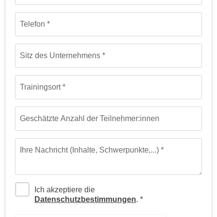
h
r
e
e
Telefon
n
C
I
o
h
o
Sitz des Unternehmens
r
k
e
i
D
Trainingsort
e
a
s
t
f
Geschätzte Anzahl der Teilnehmer:innen
e
ü
n
r
k
M
Ihre Nachricht (Inhalte, Schwerpunkte,...)
e
a
i
r
n
k
e
Ich akzeptiere die
e
Datenschutzbestimmungen
.
m
t
d
i