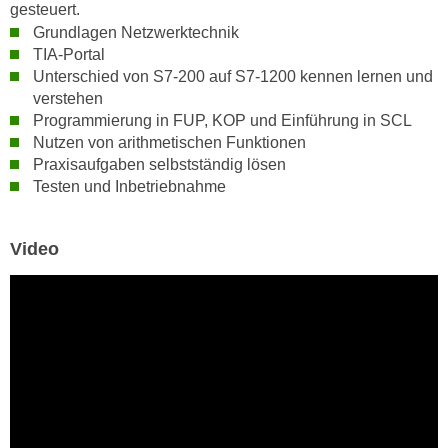
h
gesteuert.
e
u
Grundlagen Netzwerktechnik
r
TIA-Portal
t
e
Unterschied von S7-200 auf S7-1200 kennen lernen und
z
n
verstehen
a
“
Programmierung in FUP, KOP und Einführung in SCL
b
k
Nutzen von arithmetischen Funktionen
k
l
Praxisaufgaben selbstständig lösen
o
i
Testen und Inbetriebnahme
m
c
m
k
e
Video
e
n
n
z
,
w
v
i
e
s
r
c
w
h
e
e
n