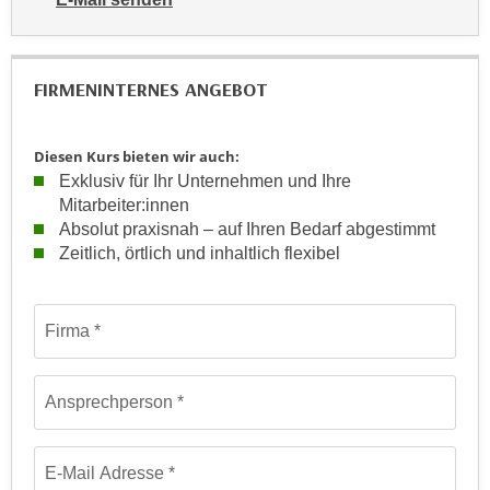
u
e
an WIFI-Kundenservice: https://www.wifiwien.at/artik
b
n
i
i
e
FIRMENINTERNES ANGEBOT
n
t
d
e
e
Diesen Kurs bieten wir auch:
n
Exklusiv für Ihr Unternehmen und Ihre
n
,
Mitarbeiter:innen
U
w
Absolut praxisnah – auf Ihren Bedarf abgestimmt
S
e
Zeitlich, örtlich und inhaltlich flexibel
A
r
,
d
b
Formular: Anfrage für firmeninterne maßgeschneiderte Train
e
Firma
e
n
i
w
w
e
Ansprechperson
e
i
l
t
c
E-Mail Adresse
e