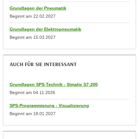
n
b
Grundlagen der Pneumatik
p
e
Beginnt am
22.02.2027
e
r
r
h
Grundlagen der Elektropneumatik
s
i
Beginnt am
15.03.2027
o
n
n
a
e
u
n
AUCH FÜR SIE INTERESSANT
s
b
e
e
i
z
Grundlagen SPS-Technik - Simatic S7-200
n
o
Beginnt am
04.11.2026
e
g
a
SPS-Programmierung - Visualisierung
e
n
n
Beginnt am
18.01.2027
g
e
e
n
n
D
e