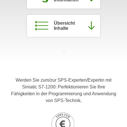
c
i
h
m
t
m
Übersicht
e
u
Inhalte
n
n
S
g
i
v
e
e
,
r
d
w
a
e
s
Werden Sie zum/zur SPS-Experten/Expertin mit
n
s
Simatic S7-1200: Perfektionieren Sie Ihre
d
w
Fähigkeiten in der Programmierung und Anwendung
e
i
von SPS-Technik.
n
r
w
a
i
u
r
c