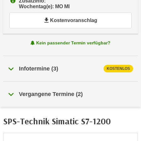
Zusatzinfo:
e
Wochentag(e): MO MI
e
n
n
e
Kostenvoranschlag
o
i
t
n
w
s
Kein passender Termin verfügbar?
e
e
n
t
d
z
i
Infotermine
(
3
)
KOSTENLOS
e
g
n
s
,
i
Vergangene Termine
(
2
)
w
n
e
d
l
.
c
SPS-Technik Simatic S7-1200
W
h
e
e
n
s