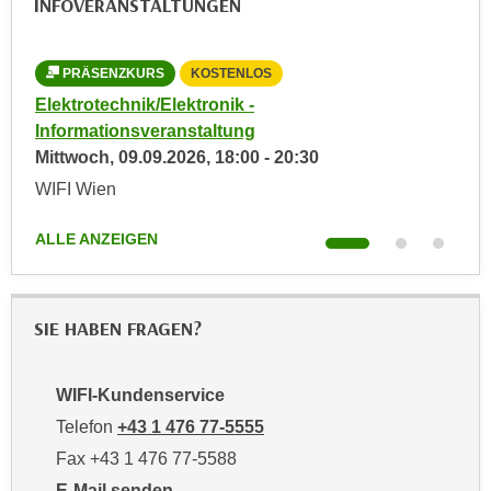
INFOVERANSTALTUNGEN
a
h
t
m
e
PRÄSENZKURS
KOSTENLOS
e
n
O
Elektrotechnik/Elektronik -
Elek
a
n
Informationsveranstaltung
Inf
u
l
Mittwoch,
09.09.2026
,
18:00
-
20:30
Don
c
i
WIFI Wien
WIF
h
n
a
e
ALLE ANZEIGEN
ALL
n
-
U
J
n
o
SIE HABEN FRAGEN?
t
u
e
r
r
n
WIFI-Kundenservice
n
e
Telefon
+43 1 476 77-5555
e
y
Fax +43 1 476 77-5588
h
z
m
E-Mail senden