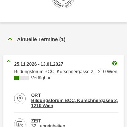
n
h
u
C
r
o
C
o
o
k
o
Aktuelle Termine
(
1
)
i
k
e
i
s
e
v
s
25.11.2026
-
13.01.2027
o
Weitere
,
Bildungsforum BCC, Kürschnergasse 2, 1210 Wien
n
d
Kursverfügbarkeit:
Verfügbar
U
i
S
e
-
ORT
f
Standortinformationen zu
Bildungsforum BCC, Kürschnergasse 2,
a
ü
öffnen
1210 Wien
m
r
e
d
ZEIT
r
i
32 Lehreinheiten