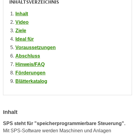
INHALTSVERZEICHNIS
n
i
S
Inhalt
c
i
h
Video
e
n
Ziele
a
i
u
Ideal für
c
f
Voraussetzungen
h
„
Abschluss
t
A
Hinweis/FAQ
d
l
e
Förderungen
l
m
Blätterkatalog
e
D
a
a
k
t
z
e
e
Inhalt
n
p
s
SPS steht für "speicherprogrammierbare Steuerung".
t
c
Mit SPS-Software werden Maschinen und Anlagen
i