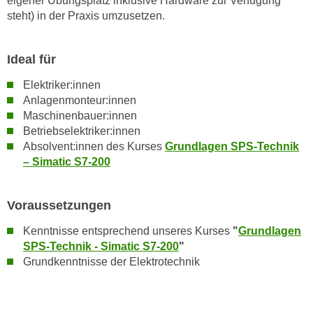
eigener Übungsplatz inklusive Hardware zur Verfügung
r
steht) in der Praxis umzusetzen.
a
t
b
e
e
C
Ideal für
n
o
.
Elektriker:innen
o
W
Anlagenmonteur:innen
k
Maschinenbauer:innen
e
i
Betriebselektriker:innen
n
e
Absolvent:innen des Kurses
Grundlagen SPS-Technik
n
s
– Simatic S7-200
S
z
i
u
e
Voraussetzungen
A
d
n
Kenntnisse entsprechend unseres Kurses
"
Grundlagen
e
a
SPS-Technik - Simatic S7-200
"
r
l
Grundkenntnisse der Elektrotechnik
C
y
o
s
o
e