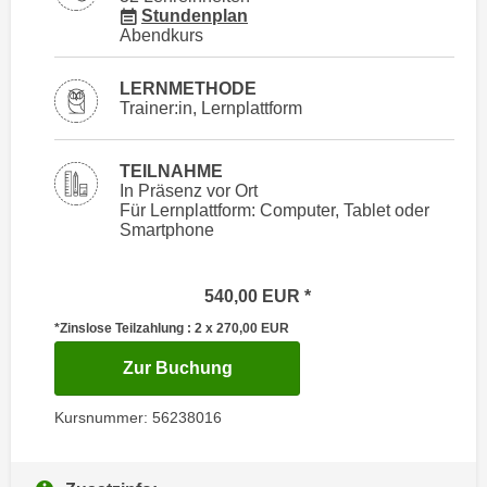
i
für Veranstaltung 56238016
Stundenplan
e
k
Abendkurs
F
a
u
n
LERNMETHODE
n
Trainer:in, Lernplattform
i
k
s
t
c
TEILNAHME
i
h
In Präsenz vor Ort
o
Für Lernplattform: Computer, Tablet oder
e
n
Smartphone
n
d
U
e
n
540,00
EUR
r
t
W
*Zinslose Teilzahlung : 2 x 270,00
EUR
e
e
für Termin: 25.11.2026 - 13.0
Zur Buchung
r
b
n
s
Kursnummer: 56238016
e
e
h
i
m
t