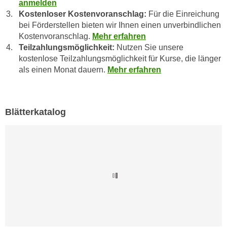
anmelden
n
e
Kostenloser Kostenvoranschlag:
Für die Einreichung
,
l
bei Förderstellen bieten wir Ihnen einen unverbindlichen
g
e
Kostenvoranschlag.
Mehr erfahren
e
Teilzahlungsmöglichkeit:
Nutzen Sie unsere
v
l
kostenlose Teilzahlungsmöglichkeit für Kurse, die länger
a
a
als einen Monat dauern.
Mehr erfahren
n
n
t
g
e
e
I
Blätterkatalog
n
n
I
h
h
a
r
l
e
t
d
e
u
a
r
n
c
z
h