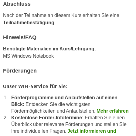
k
Abschluss
z
i
w
Nach der Teilnahme an diesem Kurs erhalten Sie eine
e
e
Teilnahmebestätigung
.
-
c
S
k
Hinweis/FAQ
e
e
t
n
Benötigte Materialien im Kurs/Lehrgang:
z
u
MS Windows Notebook
u
n
n
d
Förderungen
g
u
z
m
Unser WIFI-Service für Sie:
u
f
s
Förderprogramme und Anlaufstellen auf einen
ü
t
Blick:
Entdecken Sie die wichtigsten
r
Fördermöglichkeiten und Anlaufstellen.
Mehr erfahren
i
S
Kostenlose Förder-Infotermine:
Erhalten Sie einen
m
i
Überblick über relevante Förderungen und stellen Sie
m
e
Ihre individuellen Fragen.
Jetzt informieren und
e
r