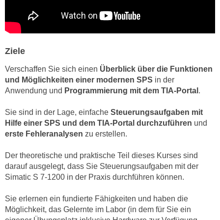
n
d
E
e
U
n
-
w
Ziele
U
i
S
Verschaffen Sie sich einen
Überblick über die Funktionen
r
A
und Möglichkeiten einer modernen SPS
in der
z
u
Anwendung und
Programmierung mit dem TIA-Portal
.
i
n
e
Sie sind in der Lage, einfache
Steuerungsaufgaben mit
t
l
Hilfe einer SPS und dem TIA-Portal durchzuführen
und
e
o
erste Fehleranalysen
zu erstellen.
r
r
w
i
Der theoretische und praktische Teil dieses Kurses sind
o
e
darauf ausgelegt, dass Sie Steuerungsaufgaben mit der
r
n
Simatic S 7-1200 in der Praxis durchführen können.
f
t
e
Sie erlernen ein fundierte Fähigkeiten und haben die
i
n
Möglichkeit, das Gelernte im Labor (in dem für Sie ein
e
h