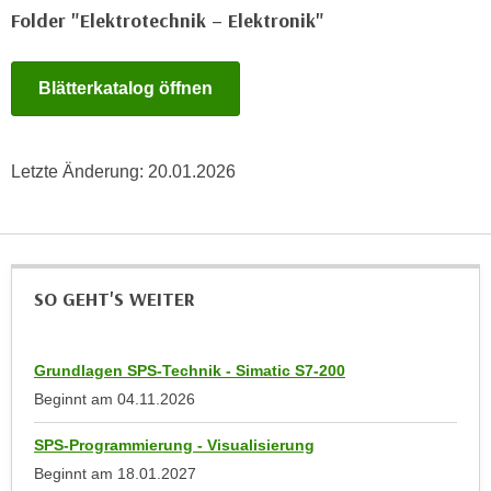
u
Folder "Elektrotechnik – Elektronik"
d
z
i
e
e
i
Blätterkatalog öffnen
C
g
o
e
o
n
Letzte Änderung:
20.01.2026
k
.
i
U
e
m
s
I
e
h
SO GEHT'S WEITER
r
n
h
e
o
Grundlagen SPS-Technik - Simatic S7-200
n
b
Beginnt am
04.11.2026
d
e
a
n
SPS-Programmierung - Visualisierung
r
e
Beginnt am
18.01.2027
ü