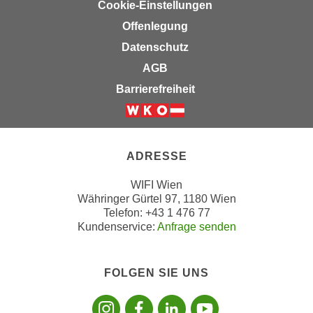
n
Cookie-Einstellungen
i
S
Offenlegung
c
i
Datenschutz
h
e
n
AGB
a
i
u
Barrierefreiheit
c
f
h
„
Weiter zur Website der Wirts
t
A
d
l
ADRESSE
e
l
m
WIFI Wien
e
Währinger Gürtel 97, 1180 Wien
D
a
Telefon: +43 1 476 77
a
k
Kundenservice:
Anfrage senden
t
z
e
e
n
FOLGEN SIE UNS
p
s
t
Folgen sie uns
Folgen sie 
Folgen si
Folgen 
c
i