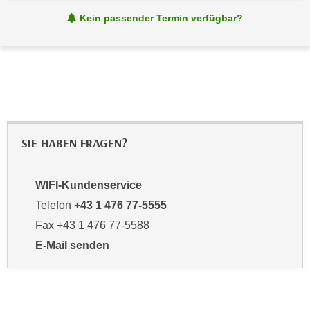
i
e
Kein passender Termin verfügbar?
k
F
a
u
n
n
i
k
s
t
c
i
h
o
e
SIE HABEN FRAGEN?
n
n
d
U
e
WIFI-Kundenservice
n
r
t
Telefon
+43 1 476 77-5555
W
e
Fax +43 1 476 77-5588
e
r
b
E-Mail senden
n
s
an WIFI-Kundenservice: https://www.wifiwien.at/artik
e
e
h
i
m
t