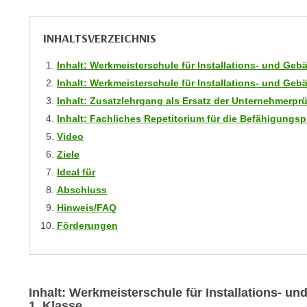
m
t
e
e
INHALTSVERZEICHNIS
n
n
e
o
Inhalt: Werkmeisterschule für Installations- und Ge
i
t
Inhalt: Werkmeisterschule für Installations- und Ge
n
w
Inhalt: Zusatzlehrgang als Ersatz der Unternehmerp
s
e
Inhalt: Fachliches Repetitorium für die Befähigungs
e
n
Video
t
d
Ziele
z
i
e
Ideal für
g
n
Abschluss
s
,
Hinweis/FAQ
i
w
Förderungen
n
e
d
l
.
c
W
h
Inhalt: Werkmeisterschule für Installations- u
e
e
1. Klasse