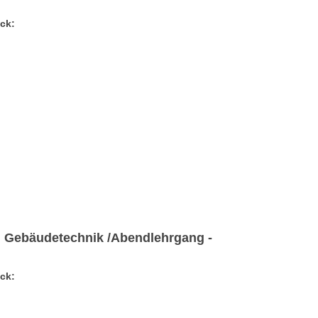
ick:
nd Gebäudetechnik /Abendlehrgang -
ick: