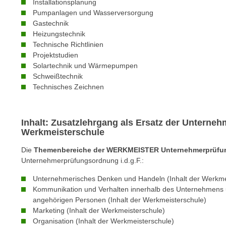
c
Installationsplanung
i
Pumpanlagen und Wasserversorgung
h
e
Gastechnik
u
r
Heizungstechnik
t
e
Technische Richtlinien
z
n
Projektstudien
a
Solartechnik und Wärmepumpen
“
b
Schweißtechnik
k
k
Technisches Zeichnen
l
o
i
m
c
Inhalt: Zusatzlehrgang als Ersatz der Untern
m
k
Werkmeisterschule
e
e
n
Die
Themenbereiche der WERKMEISTER Unternehmerprüfung
n
z
Unternehmerprüfungsordnung i.d.g.F.:
,
w
v
Unternehmerisches Denken und Handeln (Inhalt der Werkme
i
e
Kommunikation und Verhalten innerhalb des Unternehmens
s
r
angehörigen Personen (Inhalt der Werkmeisterschule)
c
Marketing (Inhalt der Werkmeisterschule)
w
h
Organisation (Inhalt der Werkmeisterschule)
e