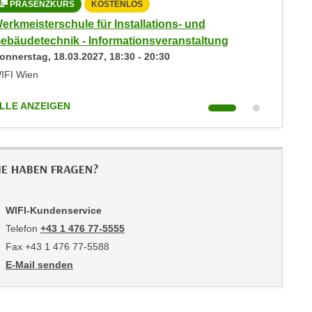
PRÄSENZKURS
KOSTENLOS
PRÄS
erkmeisterschule für Installations- und
Werkmei
ebäudetechnik - Informationsveranstaltung
Gebäude
onnerstag,
18.03.2027
,
18:30
-
20:30
Donners
IFI Wien
WIFI Wie
LLE ANZEIGEN
ALLE AN
IE HABEN FRAGEN?
WIFI-Kundenservice
Telefon
+43 1 476 77-5555
Fax +43 1 476 77-5588
E-Mail senden
an WIFI-Kundenservice: https://www.wifiwien.at/artikel/2508-all