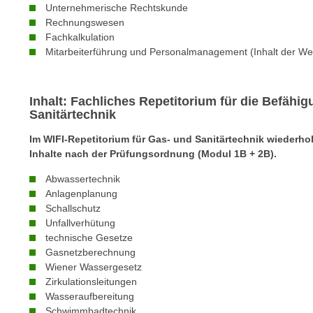
e
Unternehmerische Rechtskunde
n
Rechnungswesen
n
d
Fachkalkulation
E
e
Mitarbeiterführung und Personalmanagement (Inhalt der We
U
n
-
w
U
i
Inhalt: Fachliches Repetitorium für die Befäh
S
Sanitärtechnik
r
A
z
Im WIFI-Repetitorium für Gas- und Sanitärtechnik wiederhol
u
i
Inhalte nach der Prüfungsordnung (Modul 1B + 2B).
n
e
t
Abwassertechnik
l
e
Anlagenplanung
o
Schallschutz
r
r
Unfallverhütung
w
i
technische Gesetze
o
e
Gasnetzberechnung
r
n
Wiener Wassergesetz
f
t
Zirkulationsleitungen
e
Wasseraufbereitung
i
n
Schwimmbadtechnik