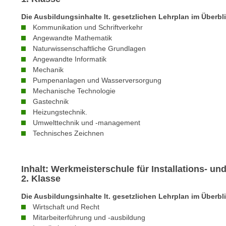
n
s
n
Die Ausbildungsinhalte lt. gesetzlichen Lehrplan im Überbl
i
S
Kommunikation und Schriftverkehr
c
i
Angewandte Mathematik
h
Naturwissenschaftliche Grundlagen
e
n
Angewandte Informatik
a
Mechanik
i
u
Pumpenanlagen und Wasserversorgung
c
f
Mechanische Technologie
h
„
Gastechnik
t
A
Heizungstechnik.
d
l
Umwelttechnik und -management
e
Technisches Zeichnen
l
m
e
D
a
a
Inhalt: Werkmeisterschule für Installations- u
k
2. Klasse
t
z
e
e
Die Ausbildungsinhalte lt. gesetzlichen Lehrplan im Überbl
n
Wirtschaft und Recht
p
s
Mitarbeiterführung und -ausbildung
t