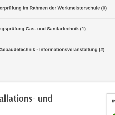
Zusatzlehrgang als Ersatz der Unternehmerprüfung im Rahmen der Werkmeisterschule
(0)
Fachliches Repetitorium für die Befähigungsprüfung Gas- und Sanitärtechnik
(1)
Werkmeisterschule für Installations- und Gebäudetechnik - Informationsveranstaltung
(2)
allations- und
I