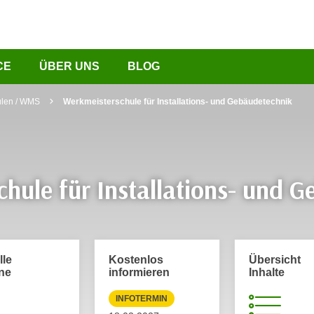
CE
ÜBER UNS
BLOG
ulen / WMS
Werkmeisterschule für Installations- und Gebäudetechnik
hule für Installations- und 
lle
Kostenlos
Übersicht
ne
informieren
Inhalte
INFOTERMIN