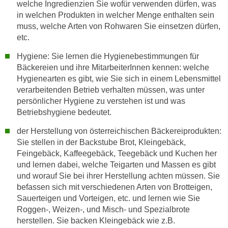
welche Ingredienzien Sie wofür verwenden dürfen, was
n
d
in welchen Produkten in welcher Menge enthalten sein
E
e
muss, welche Arten von Rohwaren Sie einsetzen dürfen,
U
n
etc.
-
w
Hygiene: Sie lernen die Hygienebestimmungen für
U
i
Bäckereien und ihre MitarbeiterInnen kennen: welche
S
r
Hygienearten es gibt, wie Sie sich in einem Lebensmittel
A
z
verarbeitenden Betrieb verhalten müssen, was unter
u
i
persönlicher Hygiene zu verstehen ist und was
n
e
Betriebshygiene bedeutet.
t
l
e
der Herstellung von österreichischen Bäckereiprodukten:
o
r
Sie stellen in der Backstube Brot, Kleingebäck,
r
Feingebäck, Kaffeegebäck, Teegebäck und Kuchen her
w
i
und lernen dabei, welche Teigarten und Massen es gibt
o
e
und worauf Sie bei ihrer Herstellung achten müssen. Sie
r
n
befassen sich mit verschiedenen Arten von Brotteigen,
f
t
Sauerteigen und Vorteigen, etc. und lernen wie Sie
e
i
Roggen-, Weizen-, und Misch- und Spezialbrote
n
e
herstellen. Sie backen Kleingebäck wie z.B.
h