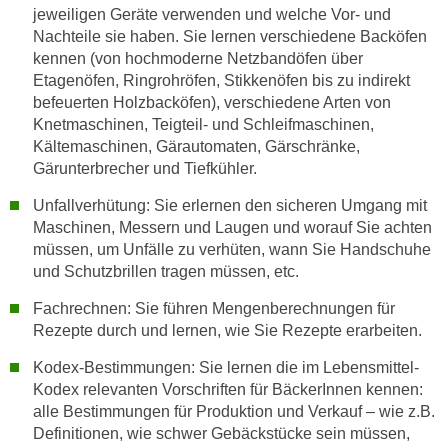
h
jeweiligen Geräte verwenden und welche Vor- und
e
u
Nachteile sie haben. Sie lernen verschiedene Backöfen
r
t
kennen (von hochmoderne Netzbandöfen über
e
z
Etagenöfen, Ringrohröfen, Stikkenöfen bis zu indirekt
n
befeuerten Holzbacköfen), verschiedene Arten von
a
“
Knetmaschinen, Teigteil- und Schleifmaschinen,
b
k
Kältemaschinen, Gärautomaten, Gärschränke,
k
l
Gärunterbrecher und Tiefkühler.
o
i
m
Unfallverhütung: Sie erlernen den sicheren Umgang mit
c
m
Maschinen, Messern und Laugen und worauf Sie achten
k
e
müssen, um Unfälle zu verhüten, wann Sie Handschuhe
e
n
und Schutzbrillen tragen müssen, etc.
n
z
,
Fachrechnen: Sie führen Mengenberechnungen für
w
v
Rezepte durch und lernen, wie Sie Rezepte erarbeiten.
i
e
s
Kodex-Bestimmungen: Sie lernen die im Lebensmittel-
r
Kodex relevanten Vorschriften für BäckerInnen kennen:
c
w
alle Bestimmungen für Produktion und Verkauf – wie z.B.
h
e
Definitionen, wie schwer Gebäckstücke sein müssen,
e
n