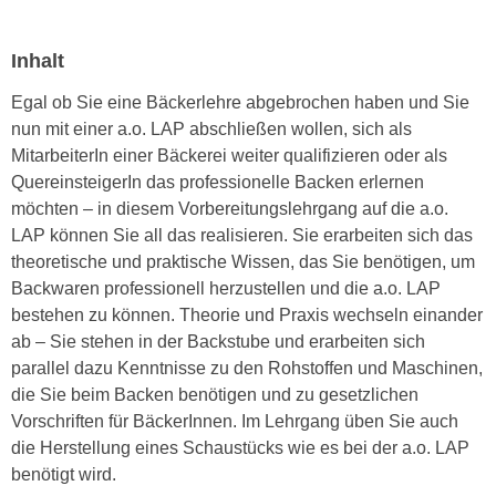
e
e
n
n
Inhalt
e
o
i
Egal ob Sie eine Bäckerlehre abgebrochen haben und Sie
t
n
nun mit einer a.o. LAP abschließen wollen, sich als
w
s
MitarbeiterIn einer Bäckerei weiter qualifizieren oder als
e
e
QuereinsteigerIn das professionelle Backen erlernen
n
t
möchten – in diesem Vorbereitungslehrgang auf die a.o.
d
z
LAP können Sie all das realisieren. Sie erarbeiten sich das
i
e
theoretische und praktische Wissen, das Sie benötigen, um
g
n
Backwaren professionell herzustellen und die a.o. LAP
s
,
bestehen zu können. Theorie und Praxis wechseln einander
i
w
ab – Sie stehen in der Backstube und erarbeiten sich
n
e
parallel dazu Kenntnisse zu den Rohstoffen und Maschinen,
d
l
die Sie beim Backen benötigen und zu gesetzlichen
.
c
Vorschriften für BäckerInnen. Im Lehrgang üben Sie auch
W
h
die Herstellung eines Schaustücks wie es bei der a.o. LAP
e
e
benötigt wird.
n
s