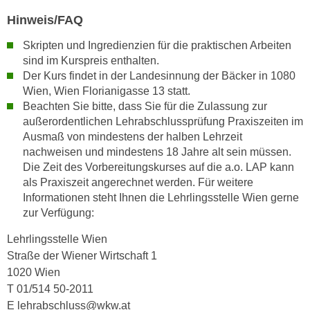
u
d
Hinweis/FAQ
z
i
e
Skripten und Ingredienzien für die praktischen Arbeiten
e
i
sind im Kurspreis enthalten.
C
g
Der Kurs findet in der Landesinnung der Bäcker in 1080
o
e
Wien, Wien Florianigasse 13 statt.
o
n
Beachten Sie bitte, dass Sie für die Zulassung zur
k
.
außerordentlichen Lehrabschlussprüfung Praxiszeiten im
i
Ausmaß von mindestens der halben Lehrzeit
U
e
nachweisen und mindestens 18 Jahre alt sein müssen.
m
s
Die Zeit des Vorbereitungskurses auf die a.o. LAP kann
I
e
als Praxiszeit angerechnet werden. Für weitere
h
Informationen steht Ihnen die Lehrlingsstelle Wien gerne
r
n
zur Verfügung:
h
e
o
n
Lehrlingsstelle Wien
b
d
Straße der Wiener Wirtschaft 1
e
a
1020 Wien
n
r
T 01/514 50-2011
e
ü
E lehrabschluss@wkw.at