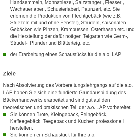
r
Handsemmeln, Mohnstriezel, Salzstangerl, Flesserl,
a
Wachauerlaberl, Schusterlaberl, Paunzerl, etc. Sie
t
b
erlernen die Produktion von Flechtgebäck (wie z.B.
e
e
Striezeln mit und ohne Fenster), Strudeln, saisonalen
C
n
Gebäcken wie Pinzen, Krampussen, Osterhasen etc. und
o
die Herstellung der dafür nötigen Teigarten wie Germ-,
.
o
Strudel-, Plunder und Blätterteig, etc.
W
k
e
i
der Erarbeitung eines Schaustücks für die a.o. LAP
n
e
n
s
Ziele
S
z
i
u
Nach Absolvierung des Vorbereitungslehrgangs auf die a.o.
e
A
LAP haben Sie sich eine fundierte Grundausbildung des
d
n
Bäckerhandwerks erarbeitet und sind gut auf den
e
a
theoretischen und praktischen Teil der a.o. LAP vorbereitet.
r
l
Sie können Brote, Kleingebäck, Feingebäck,
C
y
Kaffeegebäck, Teegebäck und Kuchen professionell
o
s
herstellen.
o
Sie können ein Schaustück für Ihre a.o.
e