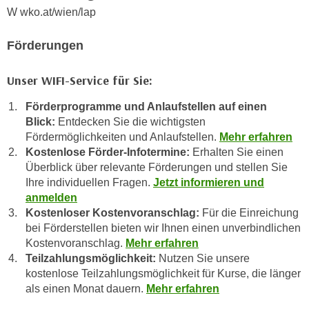
n
b
W wko.at/wien/lap
p
e
e
r
Förderungen
r
h
s
i
Unser WIFI-Service für Sie:
o
n
n
Förderprogramme und Anlaufstellen auf einen
a
e
Blick:
Entdecken Sie die wichtigsten
u
Fördermöglichkeiten und Anlaufstellen.
Mehr erfahren
n
s
Kostenlose Förder-Infotermine:
Erhalten Sie einen
b
e
Überblick über relevante Förderungen und stellen Sie
e
i
Ihre individuellen Fragen.
Jetzt informieren und
z
n
anmelden
o
e
Kostenloser Kostenvoranschlag:
Für die Einreichung
g
a
bei Förderstellen bieten wir Ihnen einen unverbindlichen
e
n
Kostenvoranschlag.
Mehr erfahren
n
Teilzahlungsmöglichkeit:
Nutzen Sie unsere
g
e
kostenlose Teilzahlungsmöglichkeit für Kurse, die länger
e
n
als einen Monat dauern.
Mehr erfahren
n
D
e