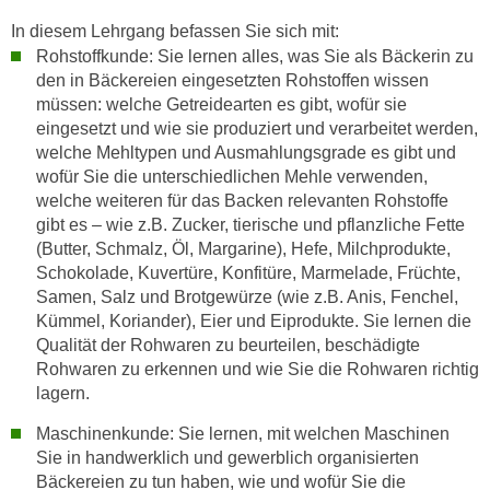
n
i
In diesem Lehrgang befassen Sie sich mit:
S
c
Rohstoffkunde: Sie lernen alles, was Sie als Bäckerin zu
i
h
den in Bäckereien eingesetzten Rohstoffen wissen
e
n
müssen: welche Getreidearten es gibt, wofür sie
a
eingesetzt und wie sie produziert und verarbeitet werden,
i
u
welche Mehltypen und Ausmahlungsgrade es gibt und
c
f
wofür Sie die unterschiedlichen Mehle verwenden,
h
„
welche weiteren für das Backen relevanten Rohstoffe
t
A
gibt es – wie z.B. Zucker, tierische und pflanzliche Fette
d
l
(Butter, Schmalz, Öl, Margarine), Hefe, Milchprodukte,
e
l
Schokolade, Kuvertüre, Konfitüre, Marmelade, Früchte,
m
e
Samen, Salz und Brotgewürze (wie z.B. Anis, Fenchel,
D
Kümmel, Koriander), Eier und Eiprodukte. Sie lernen die
a
a
Qualität der Rohwaren zu beurteilen, beschädigte
k
t
Rohwaren zu erkennen und wie Sie die Rohwaren richtig
z
e
lagern.
e
n
p
Maschinenkunde: Sie lernen, mit welchen Maschinen
s
t
Sie in handwerklich und gewerblich organisierten
c
i
Bäckereien zu tun haben, wie und wofür Sie die