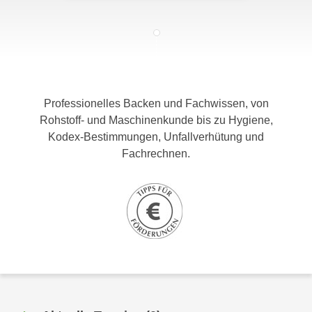
c
i
h
m
t
m
e
u
n
n
S
g
Professionelles Backen und Fachwissen, von
i
v
Rohstoff- und Maschinenkunde bis zu Hygiene,
e
e
Kodex-Bestimmungen, Unfallverhütung und
,
r
Fachrechnen.
d
w
a
e
s
n
s
d
w
e
i
n
r
w
a
i
u
r
c