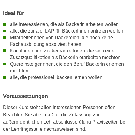
n
e
,
Ideal für
l
g
e
alle Interessierten, die als BäckerIn arbeiten wollen
e
v
alle, die zur a.o. LAP für BäckerInnen antreten wollen.
l
a
MitarbeiterInnen von Bäckereien, die noch keine
a
n
Fachausbildung absolviert haben.
n
t
KöchInnen und ZuckerbäckerInnen, die sich eine
g
Zusatzqualifikation als BäckerIn erarbeiten möchten.
e
e
QuereinsteigerInnen, die den Beruf BäckerIn erlernen
I
n
möchten.
n
I
alle, die professionell backen lernen wollen.
h
h
a
r
l
Voraussetzungen
e
t
d
Dieser Kurs steht allen interessierten Personen offen.
e
u
Beachten Sie aber, daß für die Zulassung zur
a
r
außerordentlichen Lehrabschlussprüfung Praxiszeiten bei
n
c
der Lehrlingsstelle nachzuweisen sind.
z
h