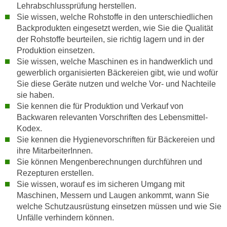
k
Lehrabschlussprüfung herstellen.
z
i
Sie wissen, welche Rohstoffe in den unterschiedlichen
w
e
Backprodukten eingesetzt werden, wie Sie die Qualität
e
der Rohstoffe beurteilen, sie richtig lagern und in der
-
c
Produktion einsetzen.
S
k
Sie wissen, welche Maschinen es in handwerklich und
e
e
gewerblich organisierten Bäckereien gibt, wie und wofür
t
n
Sie diese Geräte nutzen und welche Vor- und Nachteile
z
u
sie haben.
u
n
Sie kennen die für Produktion und Verkauf von
n
d
Backwaren relevanten Vorschriften des Lebensmittel-
g
Kodex.
u
z
Sie kennen die Hygienevorschriften für Bäckereien und
m
u
ihre MitarbeiterInnen.
f
s
Sie können Mengenberechnungen durchführen und
ü
Rezepturen erstellen.
t
r
Sie wissen, worauf es im sicheren Umgang mit
i
S
Maschinen, Messern und Laugen ankommt, wann Sie
m
i
welche Schutzausrüstung einsetzen müssen und wie Sie
m
e
Unfälle verhindern können.
e
r