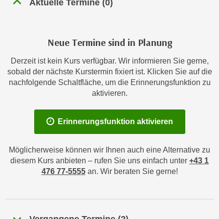
Aktuelle Termine
(
0
)
n
h
u
C
r
o
C
Neue Termine sind in Planung
o
o
k
Derzeit ist kein Kurs verfügbar. Wir informieren Sie gerne,
o
i
sobald der nächste Kurstermin fixiert ist. Klicken Sie auf die
k
e
nachfolgende Schaltfläche, um die Erinnerungsfunktion zu
i
aktivieren.
s
e
v
s
o
,
Erinnerungsfunktion aktivieren
n
d
U
i
Möglicherweise können wir Ihnen auch eine Alternative zu
S
e
diesem Kurs anbieten – rufen Sie uns einfach unter
+43 1
-
f
476 77-5555
an. Wir beraten Sie gerne!
a
ü
m
r
e
d
r
i
Vergangene Termine
(
2
)