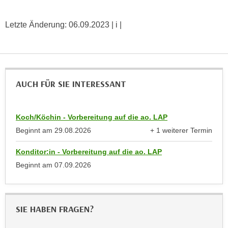
a
h
t
m
Letzte Änderung:
06.09.2023
| i |
e
e
n
O
a
n
u
l
c
AUCH FÜR SIE INTERESSANT
i
h
n
a
e
Koch/Köchin - Vorbereitung auf die ao. LAP
n
-
U
Beginnt am
29.08.2026
+ 1 weiterer Termin
J
anzeigen
n
o
Konditor:in - Vorbereitung auf die ao. LAP
t
u
Beginnt am
07.09.2026
e
r
r
n
n
e
e
y
SIE HABEN FRAGEN?
h
z
m