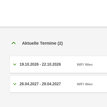
r
c
n
h
u
C
r
o
C
o
o
k
o
i
k
Aktuelle Termine
(
2
)
e
i
s
e
v
s
o
,
19.10.2026
-
22.10.2026
WIFI Wien
n
d
U
i
S
e
26.04.2027
-
29.04.2027
WIFI Wien
-
f
a
ü
m
r
e
d