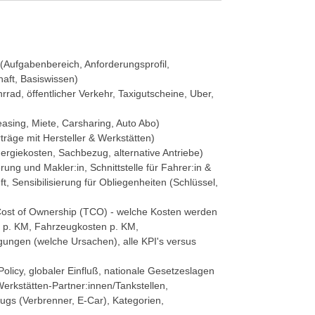
(Aufgabenbereich, Anforderungsprofil,
haft, Basiswissen)
rad, öffentlicher Verkehr, Taxigutscheine, Uber,
easing, Miete, Carsharing, Auto Abo)
äge mit Hersteller & Werkstätten)
ergiekosten, Sachbezug, alternative Antriebe)
erung und Makler:in, Schnittstelle für Fahrer:in &
t, Sensibilisierung für Obliegenheiten (Schlüssel,
Cost of Ownership (TCO) - welche Kosten werden
en p. KM, Fahrzeugkosten p. KM,
ügungen (welche Ursachen), alle KPI's versus
olicy, globaler Einfluß, nationale Gesetzeslagen
erkstätten-Partner:innen/Tankstellen,
ugs (Verbrenner, E-Car), Kategorien,