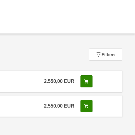
Filtern
2.550,00
EUR
In den Warenkorb leg
 Anmeldestatus "Verfügbar"
2.550,00
EUR
In den Warenkorb leg
 Anmeldestatus "Verfügbar"