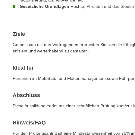
Motorisierung, Car Allowance, etc.
n
s
Gesetzliche Grundlagen
Rechte, Pflichten und das Steuerr
n
i
S
c
i
h
e
Ziele
n
a
i
u
Gemeinsam mit den Vortragenden erarbeiten Sie sich die Fähig
c
effizient und werterhaltend zu gestalten.
f
h
„
t
A
Ideal für
d
l
e
Personen im Mobilitäts- und Flottenmanagement sowie Fuhrpark
l
m
e
D
Abschluss
a
a
k
Diese Ausbildung endet mit einer schriftlichen Prüfung zum/zur 
t
z
e
e
n
Hinweis/FAQ
p
s
t
Für den Prüfungsantritt ist eine Mindestanwesenheit von 75% im 