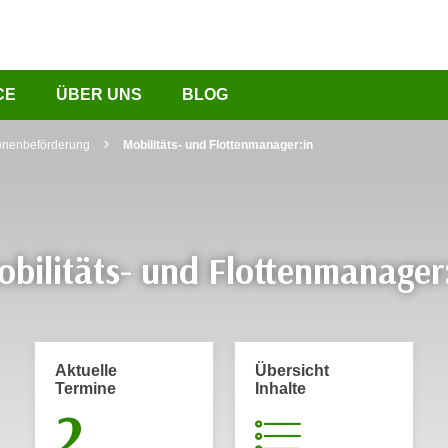
CE
ÜBER UNS
BLOG
onenbeförderung
Mobilitäts- und Flottenmanager:in
bilitäts- und Flottenmanager
Aktuelle
Übersicht
Termine
Inhalte
2