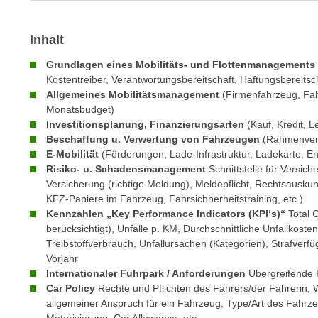
m
t
e
e
Inhalt
n
n
e
o
Grundlagen eines Mobilitäts- und Flottenmanagements
i
Kostentreiber, Verantwortungsbereitschaft, Haftungsbereitsc
t
n
Allgemeines Mobilitätsmanagement
(Firmenfahrzeug, Fahr
w
Monatsbudget)
s
e
Investitionsplanung, Finanzierungsarten
(Kauf, Kredit, L
e
n
Beschaffung u. Verwertung von Fahrzeugen
(Rahmenvertr
t
d
E-Mobilität
(Förderungen, Lade-Infrastruktur, Ladekarte, En
z
i
Risiko- u. Schadensmanagement
Schnittstelle für Versich
e
g
Versicherung (richtige Meldung), Meldepflicht, Rechtsauskunf
n
KFZ-Papiere im Fahrzeug, Fahrsichherheitstraining, etc.)
s
,
Kennzahlen „Key Performance Indicators (KPI‘s)“
Total 
i
berücksichtigt), Unfälle p. KM, Durchschnittliche Unfallkost
w
n
Treibstoffverbrauch, Unfallursachen (Kategorien), Strafverf
e
d
Vorjahr
l
.
Internationaler Fuhrpark / Anforderungen
Übergreifende P
c
W
Car Policy
Rechte und Pflichten des Fahrers/der Fahrerin, W
h
e
allgemeiner Anspruch für ein Fahrzeug, Type/Art des Fahrze
e