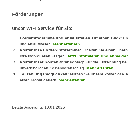
c
i
h
e
Förderungen
u
r
t
e
Unser WIFI-Service für Sie:
z
n
a
“
Förderprogramme und Anlaufstellen auf einen Blick:
Ent
b
und Anlaufstellen.
Mehr erfahren
k
k
Kostenlose Förder-Infotermine:
Erhalten Sie einen Überb
l
o
Ihre individuellen Fragen.
Jetzt informieren und anmelde
i
Kostenloser Kostenvoranschlag:
Für die Einreichung bei
m
c
unverbindlichen Kostenvoranschlag.
Mehr erfahren
m
k
Teilzahlungsmöglichkeit:
Nutzen Sie unsere kostenlose Te
e
e
einen Monat dauern.
Mehr erfahren
n
n
z
,
w
v
i
e
Letzte Änderung:
19.01.2026
s
r
c
w
h
e