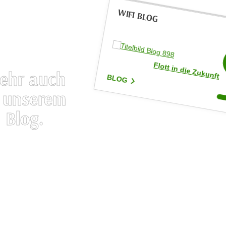
WIFI BLOG
Mobilität im Wandel
Flott in die Zukunft
ehr auch
BLOG
n unserem
Blog.