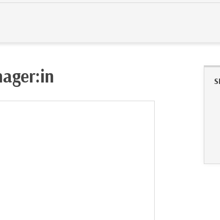
nager:in
S