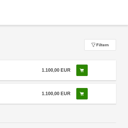
Filtern
1.100,00
EUR
In den Warenkorb leg
 Anmeldestatus "Verfügbar"
1.100,00
EUR
In den Warenkorb leg
 Anmeldestatus "Verfügbar"