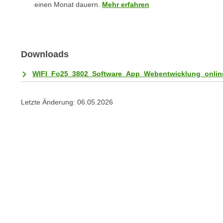
einen Monat dauern.
Mehr erfahren
e
n
n
d
E
e
U
n
-
Downloads
w
U
i
WIFI_Fo25_3802_Software_App_Webentwicklung_onlin
S
r
A
z
u
Letzte Änderung:
06.05.2026
i
n
e
t
l
e
o
r
r
w
i
o
e
r
n
f
t
e
i
n