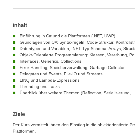
m
t
e
e
n
n
Inhalt
e
o
i
t
Einführung in C# und die Plattformen (.NET, UWP)
n
w
Grundlagen von C#: Syntaxregeln, Code-Struktur, Kontrollst
s
Datentypen und Variablen, .NET Typ-Schema, Arrays, Struc
e
e
Objekt-Orientierte Programmierung: Klassen, Vererbung, P
n
t
Interfaces, Generics, Collections
d
Error Handling, Speicherverwaltung, Garbage Collector
z
i
Delegates und Events, File-IO und Streams
e
g
LINQ und Lambda-Expressions
n
s
Threading und Tasks
,
i
Überblick über weitere Themen (Reflection, Serialisierung, 
w
n
e
d
l
Ziele
.
c
W
Der Kurs vermittelt Ihnen den Einstieg in die objektorientiert
h
e
Plattformen.
e