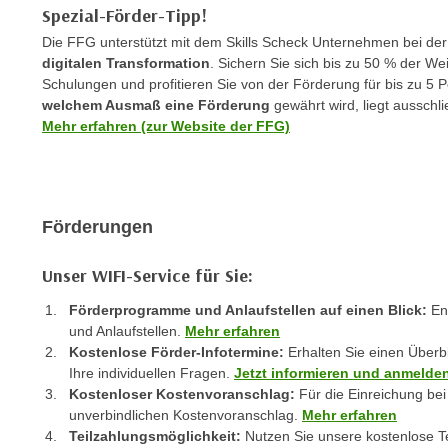
c
i
Spezial-Förder-Tipp!
h
e
Die FFG unterstützt mit dem Skills Scheck Unternehmen bei de
u
r
digitalen Transformation
. Sichern Sie sich bis zu 50 % der W
t
e
Schulungen und profitieren Sie von der Förderung für bis zu 5
z
welchem Ausmaß eine Förderung
gewährt wird, liegt ausschl
n
a
Mehr erfahren (zur Website der FFG)
“
b
k
k
l
o
i
m
Förderungen
c
m
k
e
Unser WIFI-Service für Sie:
e
n
n
Förderprogramme und Anlaufstellen auf einen Blick:
Ent
z
,
und Anlaufstellen.
Mehr erfahren
w
v
Kostenlose Förder-Infotermine:
Erhalten Sie einen Überb
i
e
Ihre individuellen Fragen.
Jetzt informieren und anmelde
s
Kostenloser Kostenvoranschlag:
Für die Einreichung bei
r
c
unverbindlichen Kostenvoranschlag.
Mehr erfahren
w
h
Teilzahlungsmöglichkeit:
Nutzen Sie unsere kostenlose Te
e