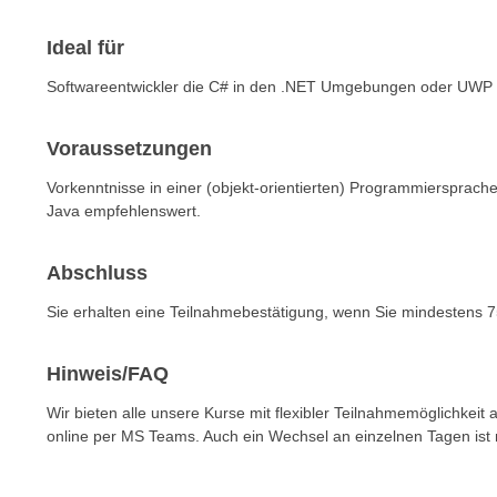
n
s
n
Ideal für
i
S
c
i
Softwareentwickler die C# in den .NET Umgebungen oder UWP 
h
e
n
a
Voraussetzungen
i
u
c
Vorkenntnisse in einer (objekt-orientierten) Programmiersprache
f
h
Java empfehlenswert.
„
t
A
d
l
Abschluss
e
l
Sie erhalten eine Teilnahmebestätigung, wenn Sie mindestens 7
m
e
D
a
a
Hinweis/FAQ
k
t
z
Wir bieten alle unsere Kurse mit flexibler Teilnahmemöglichkeit
e
e
online per MS Teams. Auch ein Wechsel an einzelnen Tagen ist 
n
p
s
t