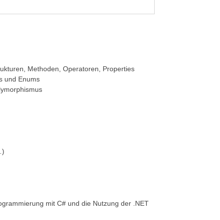
rukturen, Methoden, Operatoren, Properties
ts und Enums
olymorphismus
…)
e Programmierung mit C# und die Nutzung der .NET