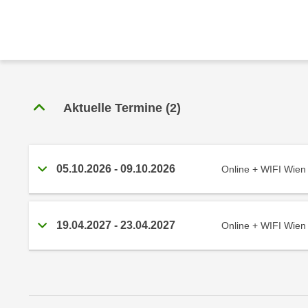
r
c
n
h
u
C
r
o
C
o
o
k
o
Aktuelle Termine
(
2
)
i
k
e
i
s
e
v
s
05.10.2026
-
09.10.2026
Online + WIFI Wien
o
,
n
d
U
i
19.04.2027
-
23.04.2027
Online + WIFI Wien
S
e
-
f
a
ü
m
r
e
d