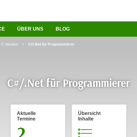
CE
ÜBER UNS
BLOG
IT, Medien
C#/.Net für Programmierer
C#/.Net für Programmierer
Aktuelle
Übersicht
Termine
Inhalte
2