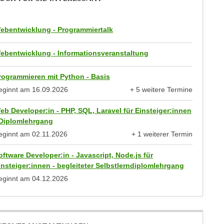
ebentwicklung - Programmiertalk
ebentwicklung - Informationsveranstaltung
rogrammieren mit Python - Basis
eginnt am
16.09.2026
+ 5 weitere Termine
anzeigen
eb Developer:in - PHP, SQL, Laravel für Einsteiger:innen
 Diplomlehrgang
eginnt am
02.11.2026
+ 1 weiterer Termin
anzeigen
oftware Developer:in - Javascript, Node.js für
insteiger:innen - begleiteter Selbstlerndiplomlehrgang
eginnt am
04.12.2026