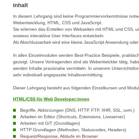
n
Inhalt
s
n
i
S
In diesem Lehrgang sind keine Programmiervorkenntnisse notwe
c
Webentwicklung, HTML, CSS und JavaScript.
i
h
Sie erlernen das Erstellen von Webseiten mit HTML und CSS, u
e
n
sowieso interaktive User Interfaces entwickeln.
a
Als Abschlussarbeit wird eine kleine JavaScript Anwendung ode
i
u
c
f
In allen Einzelmodulen werden Best-Practice Beispiele, praktisc
h
„
gezeigt. Unsere Vortragenden sind als Webentwickler tätig, hab
t
A
werden Inhalte praxisnahe vermitteln. In unserem Unterrichtsfo
d
sehr individuell angepasste Inhaltsvermittlung.
l
e
l
m
Dieser Lehrgang besteht aus folgenden Einzelkursen und Modu
e
D
a
HTML/CSS für Web Developer:innen
a
k
t
Begriffe, Abkürzungen (DNS, HTTP, FTP, XHR, SSL, uvm.)
z
Arbeiten im Editor (Shortcuts, Extensions, Liveserver)
e
e
Arbeiten mit GIT (Grundlagen)
n
p
HTTP Grundlagen (Methoden, Statuscodes, Headers)
s
t
Request/Response, Abläufe im Browser