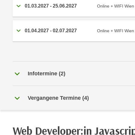
r
i
01.03.2027
-
25.06.2027
Online + WIFI Wien
i
e
k
F
a
u
n
01.04.2027
-
02.07.2027
Online + WIFI Wien
n
i
k
s
t
c
i
h
o
e
n
Infotermine
(
2
)
n
d
U
e
n
r
t
W
Vergangene Termine
(
4
)
e
e
r
b
n
s
e
e
Web Developer:in Javascri
h
i