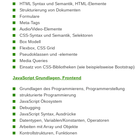
c
i
HTML Syntax und Semantik, HTML-Elemente
h
Strukturierung von Dokumenten
e
u
Formulare
r
t
Meta-Tags
e
Audio/Video-Elemente
z
n
CSS-Syntax und Semantik, Selektoren
a
“
Box Modell
b
k
Flexbox, CSS Grid
k
l
Pseudoklassen und -elemente
o
Media Queries
i
m
Einsatz von CSS-Bibliotheken (wie beispielsweise Bootstrap)
c
m
k
JavaScript Grundlagen, Frontend
e
e
n
Grundlagen des Programmierens, Programmerstellung
n
z
strukturierte Programmierung
,
JavaScript Ökosystem
w
v
Debugging
i
e
JavaScript Syntax, Ausdrücke
s
r
Datentypen, Variablen/Konstanten, Operatoren
c
w
Arbeiten mit Array und Objekte
h
Kontrollstrukturen, Funktionen
e