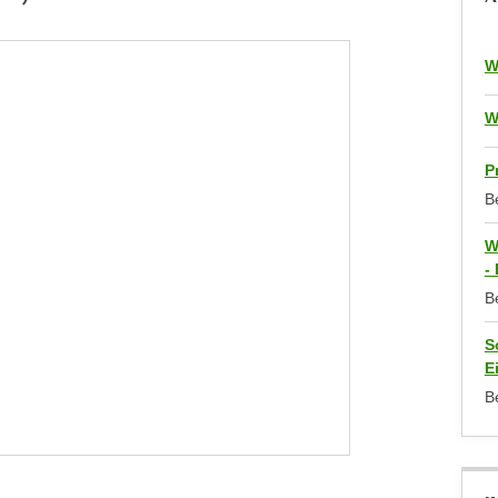
W
W
P
B
W
-
B
S
E
B