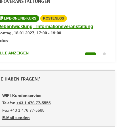
NFOVERANSTALTUNGEN
LIVE-ONLINE-KURS
KOSTENLOS
LIVE-
ebentwicklung - Informationsveranstaltung
Webentw
ontag,
18.01.2027
,
17:00
-
19:00
Montag,
nline
Online
LLE ANZEIGEN
ALLE AN
IE HABEN FRAGEN?
WIFI-Kundenservice
Telefon
+43 1 476 77-5555
Fax +43 1 476 77-5588
E-Mail senden
an WIFI-Kundenservice: https://www.wifiwien.at/artikel/2508-all