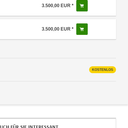
3.500,00
EUR
In den Warenkorb leg
 Anmeldestatus "Verfügbar"
3.500,00
EUR
In den Warenkorb leg
 Anmeldestatus "Verfügbar"
KOSTENLOS
UCH FÜR SIE INTERESSANT