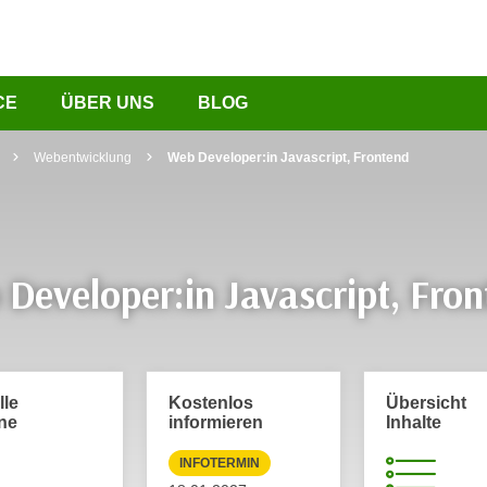
CE
ÜBER UNS
BLOG
Webentwicklung
Web Developer:in Javascript, Frontend
Developer:in Javascript, Fro
lle
Kostenlos
Übersicht
ne
informieren
Inhalte
INFOTERMIN