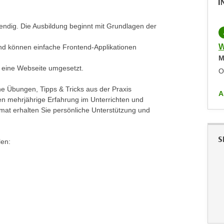
I
ndig. Die Ausbildung beginnt mit Grundlagen der
LIVE-ONLINE-KURS
KOSTENLOS
Webentwicklung - Informationsveranstaltung
W
nd können einfache Frontend-Applikationen
Montag,
07.06.2027
,
17:00
-
19:00
M
r eine Webseite umgesetzt.
Online
O
he Übungen, Tipps & Tricks aus der Praxis
ALLE ANZEIGEN
A
en mehrjährige Erfahrung im Unterrichten und
rmat erhalten Sie persönliche Unterstützung und
S
len: