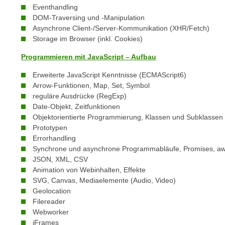
e
Eventhandling
n
n
DOM-Traversing und -Manipulation
d
Asynchrone Client-/Server-Kommunikation (XHR/Fetch)
E
e
Storage im Browser (inkl. Cookies)
U
n
-
Programmieren mit JavaScript – Aufbau
w
U
i
Erweiterte JavaScript Kenntnisse (ECMAScript6)
S
r
Arrow-Funktionen, Map, Set, Symbol
A
z
reguläre Ausdrücke (RegExp)
u
i
Date-Objekt, Zeitfunktionen
n
Objektorientierte Programmierung, Klassen und Subklassen
e
t
Prototypen
l
e
Errorhandling
o
Synchrone und asynchrone Programmabläufe, Promises, aw
r
r
JSON, XML, CSV
w
i
Animation von Webinhalten, Effekte
o
e
SVG, Canvas, Mediaelemente (Audio, Video)
r
n
Geolocation
f
Filereader
t
e
Webworker
i
n
iFrames