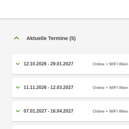
r
c
n
h
u
C
r
o
C
o
o
Aktuelle Termine
(
5
)
k
o
i
k
e
i
s
e
12.10.2026
-
29.01.2027
Online + WIFI Wien
v
s
o
,
n
d
11.11.2026
-
12.03.2027
Online + WIFI Wien
U
i
S
e
-
f
a
07.01.2027
-
16.04.2027
Online + WIFI Wien
ü
m
r
e
d