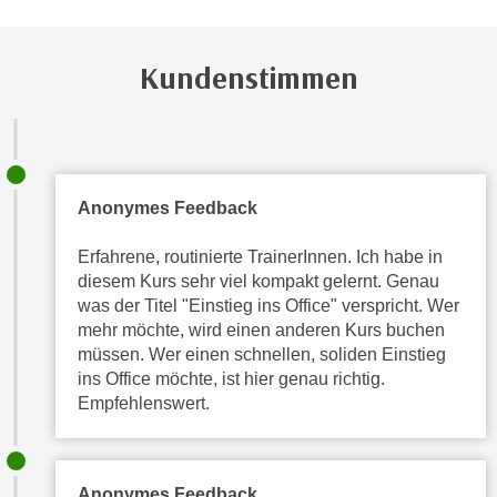
h
r
e
e
n
Kundenstimmen
C
I
o
h
o
r
k
e
i
D
e
Anonymes Feedback
a
s
t
f
Erfahrene, routinierte TrainerInnen. Ich habe in
e
diesem Kurs sehr viel kompakt gelernt. Genau
ü
n
was der Titel "Einstieg ins Office" verspricht. Wer
r
k
mehr möchte, wird einen anderen Kurs buchen
M
e
müssen. Wer einen schnellen, soliden Einstieg
a
ins Office möchte, ist hier genau richtig.
i
r
Empfehlenswert.
n
k
e
e
m
t
d
Anonymes Feedback
i