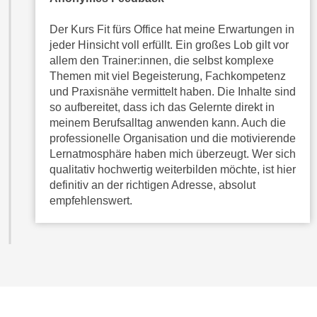
e
n
m
Der Kurs Fit fürs Office hat meine Erwartungen in
g
E
jeder Hinsicht voll erfüllt. Ein großes Lob gilt vor
z
allem den Trainer:innen, die selbst komplexe
U
w
Themen mit viel Begeisterung, Fachkompetenz
-
e
und Praxisnähe vermittelt haben. Die Inhalte sind
D
c
so aufbereitet, dass ich das Gelernte direkt in
a
k
meinem Berufsalltag anwenden kann. Auch die
t
e
professionelle Organisation und die motivierende
e
u
Lernatmosphäre haben mich überzeugt. Wer sich
n
n
qualitativ hochwertig weiterbilden möchte, ist hier
s
definitiv an der richtigen Adresse, absolut
d
c
empfehlenswert.
O
h
p
u
t
t
i
z
m
r
i
e
e
c