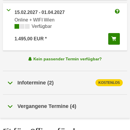
i
e
k
F
15.02.2027
-
01.04.2027
a
Weitere
u
Online + WIFI Wien
n
n
Kursverfügbarkeit:
Verfügbar
i
k
s
In de
1.495,00
EUR
t
c
i
h
o
e
Kein passender Termin verfügbar?
n
n
d
U
e
n
r
Infotermine
(
2
)
KOSTENLOS
t
W
e
e
r
b
Vergangene Termine
(
4
)
n
s
e
e
h
i
m
t