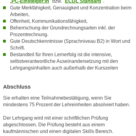
„
PC-Einsteiger:in
" bzw. "
ECDL Standard
".
n
e
Gute Merkfähigkeit, Genauigkeit und Konzentration beim
,
l
Arbeiten,
g
Offenheit, Kommunikationsfähigkeit,
e
e
Beherrschung der Grundrechnungsarten inkl. der
v
l
Prozentrechnung.
a
a
Gute Deutschkenntnisse (Sprachniveau B2) in Wort und
n
Schrift.
n
t
Bestandteil für Ihren Lernerfolg ist die intensive,
g
e
selbstverantwortliche Auseinandersetzung mit den
e
I
Lehrgangsinhalten auch außerhalb der Kurszeiten
n
n
I
h
h
Abschluss
a
r
l
Sie erhalten eine Teilnahmebestätigung, wenn Sie
e
t
mindestens 75 Prozent der Lehreinheiten absolviert haben.
d
e
u
a
Der Lehrgang wird mit einer schriftlichen Prüfung
r
n
abgeschlossen. Die Prüfung besteht aus einem
c
z
kaufmännischen und einen digitalen Skills Bereich.
h