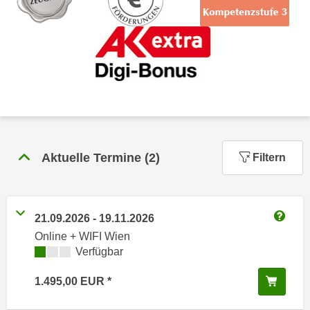
n
h
u
C
r
o
C
o
o
k
o
i
k
e
i
s
e
v
s
Aktuelle Termine
(
2
)
Filtern
o
,
n
d
U
i
S
21.09.2026
-
19.11.2026
e
Weitere
-
Online + WIFI Wien
f
a
Kursverfügbarkeit:
Verfügbar
ü
m
r
In de
1.495,00
EUR
e
d
r
i