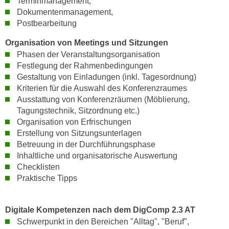
Terminmanagement,
n
d
Dokumentenmanagement,
E
Postbearbeitung
e
U
n
Organisation von Meetings und Sitzungen
-
w
Phasen der Veranstaltungsorganisation
U
i
Festlegung der Rahmenbedingungen
S
r
Gestaltung von Einladungen (inkl. Tagesordnung)
A
z
Kriterien für die Auswahl des Konferenzraumes
u
i
Ausstattung von Konferenzräumen (Möblierung,
n
e
Tagungstechnik, Sitzordnung etc.)
t
Organisation von Erfrischungen
l
e
Erstellung von Sitzungsunterlagen
o
r
Betreuung in der Durchführungsphase
r
w
Inhaltliche und organisatorische Auswertung
i
Checklisten
o
e
Praktische Tipps
r
n
f
t
e
i
Digitale Kompetenzen nach dem DigComp 2.3 AT
n
e
Schwerpunkt in den Bereichen "Alltag", "Beruf",
h