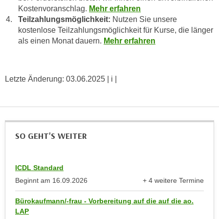
n
b
Kostenvoranschlag.
Mehr erfahren
p
e
Teilzahlungsmöglichkeit:
Nutzen Sie unsere
e
kostenlose Teilzahlungsmöglichkeit für Kurse, die länger
r
r
als einen Monat dauern.
Mehr erfahren
h
s
i
o
n
n
a
Letzte Änderung:
03.06.2025
| i |
e
u
n
s
b
e
e
i
z
SO GEHT'S WEITER
n
o
e
g
a
e
ICDL Standard
n
n
Beginnt am
16.09.2026
+ 4 weitere Termine
g
anzeigen
e
e
Bürokaufmann/-frau - Vorbereitung auf die auf die ao.
n
n
LAP
D
e