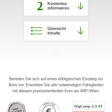
2
Kostenlos
c
i
informieren
h
m
t
m
e
u
n
Übersicht
n
Inhalte
S
g
i
v
e
e
,
r
d
w
a
e
s
n
s
d
Bereiten Sie sich auf einen erfolgreichen Einstieg ins
w
e
Büro vor: Erwerben Sie alle notwendigen Fähigkeiten
i
n
mit diesem praxisorientierten Kurs am WIFI Wien.
r
w
a
i
u
r
c