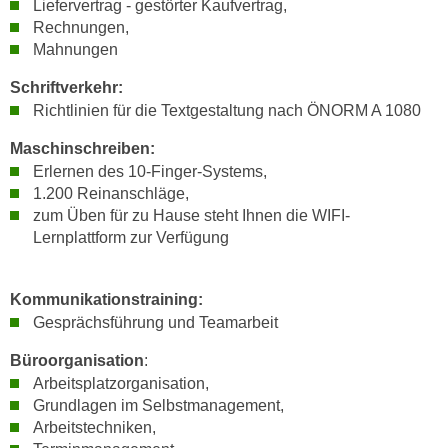
Liefervertrag - gestörter Kaufvertrag,
h
e
Rechnungen,
u
r
Mahnungen
t
e
z
n
Schriftverkehr:
a
Richtlinien für die Textgestaltung nach ÖNORM A 1080
“
b
k
Maschinschreiben:
k
l
Erlernen des 10-Finger-Systems,
o
i
1.200 Reinanschläge,
m
c
zum Üben für zu Hause steht Ihnen die WIFI-
m
k
Lernplattform zur Verfügung
e
e
n
n
z
Kommunikationstraining:
,
w
Gesprächsführung und Teamarbeit
v
i
e
Büroorganisation
:
s
r
Arbeitsplatzorganisation,
c
w
Grundlagen im Selbstmanagement,
h
e
Arbeitstechniken,
e
n