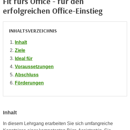
Fit fürs Office - für den
e
e
erfolgreichen Office-Einstieg
n
n
e
o
i
t
INHALTSVERZEICHNIS
n
w
s
e
Inhalt
e
n
Ziele
t
d
Ideal für
z
i
Voraussetzungen
e
g
n
Abschluss
s
,
Förderungen
i
w
n
e
d
l
.
c
W
Inhalt
h
e
e
In diesem Lehrgang erarbeiten Sie sich umfangreiche
n
s