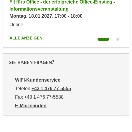
-
Fit fürs Office - der erfolgreiche Office-Einstieg -
Fit 
u
e
Informationsveranstaltung
Inf
b
n
Montag,
18.01.2027
,
17:00
-
18:00
Mon
i
i
e
Online
Onl
n
t
d
e
ALLE ANZEIGEN
ALL
e
n
n
,
U
w
SIE HABEN FRAGEN?
S
e
A
r
,
d
WIFI-Kundenservice
b
e
Telefon
+43 1 476 77-5555
e
n
Fax +43 1 476 77-5588
i
w
E-Mail senden
w
e
an WIFI-Kundenservice: https://www.wifiwien.at/artik
e
i
l
t
c
e