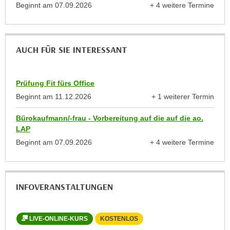
Beginnt am
07.09.2026
+ 4 weitere Termine
a
h
anzeigen
t
m
e
e
n
AUCH FÜR SIE INTERESSANT
O
a
n
u
l
c
Prüfung Fit fürs Office
i
h
Beginnt am
11.12.2026
+ 1 weiterer Termin
n
a
anzeigen
e
Bürokaufmann/-frau - Vorbereitung auf die auf die ao.
n
-
LAP
U
J
Beginnt am
07.09.2026
+ 4 weitere Termine
n
o
anzeigen
t
u
e
r
r
n
INFOVERANSTALTUNGEN
n
e
e
y
h
LIVE-ONLINE-KURS
KOSTENLOS
L
z
m