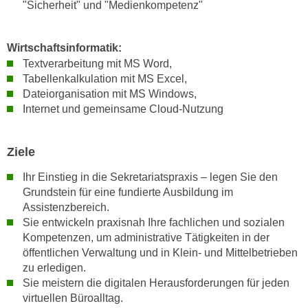
r
"Sicherheit" und "Medienkompetenz"
a
t
b
e
Wirtschaftsinformatik:
e
C
Textverarbeitung mit MS Word,
n
o
Tabellenkalkulation mit MS Excel,
.
o
Dateiorganisation mit MS Windows,
W
k
Internet und gemeinsame Cloud-Nutzung
e
i
n
e
n
Ziele
s
S
z
Ihr Einstieg in die Sekretariatspraxis – legen Sie den
i
u
Grundstein für eine fundierte Ausbildung im
e
A
Assistenzbereich.
d
n
Sie entwickeln praxisnah Ihre fachlichen und sozialen
e
a
Kompetenzen, um administrative Tätigkeiten in der
r
l
öffentlichen Verwaltung und in Klein- und Mittelbetrieben
C
zu erledigen.
y
o
Sie meistern die digitalen Herausforderungen für jeden
s
o
virtuellen Büroalltag.
e