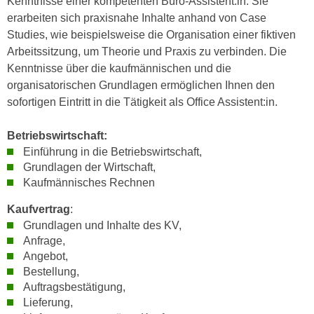
Kenntnisse einer kompetenten Büro-Assistent:in. Sie
n
i
erarbeiten sich praxisnahe Inhalte anhand von Case
S
c
Studies, wie beispielsweise die Organisation einer fiktiven
i
h
Arbeitssitzung, um Theorie und Praxis zu verbinden. Die
e
n
Kenntnisse über die kaufmännischen und die
a
i
organisatorischen Grundlagen ermöglichen Ihnen den
u
c
sofortigen Eintritt in die Tätigkeit als Office Assistent:in.
f
h
„
t
Betriebswirtschaft:
A
d
Einführung in die Betriebswirtschaft,
l
Grundlagen der Wirtschaft,
e
l
Kaufmännisches Rechnen
m
e
D
a
Kaufvertrag
:
a
k
Grundlagen und Inhalte des KV,
t
z
Anfrage,
e
Angebot,
e
n
Bestellung,
p
s
Auftragsbestätigung,
t
c
Lieferung,
i