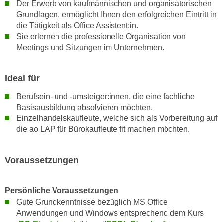
k
Der Erwerb von kaufmännischen und organisatorischen
z
Grundlagen, ermöglicht Ihnen den erfolgreichen Eintritt in
i
w
die Tätigkeit als Office Assistent:in.
e
e
Sie erlernen die professionelle Organisation von
-
c
Meetings und Sitzungen im Unternehmen.
S
k
e
e
t
Ideal für
n
z
u
Berufsein- und -umsteiger:innen, die eine fachliche
u
n
Basisausbildung absolvieren möchten.
n
d
Einzelhandelskaufleute, welche sich als Vorbereitung auf
g
u
die ao LAP für Bürokaufleute fit machen möchten.
z
m
u
f
s
Voraussetzungen
ü
t
r
i
S
Persönliche Voraussetzungen
m
i
Gute Grundkenntnisse bezüglich MS Office
m
e
Anwendungen und Windows entsprechend dem Kurs
e
r