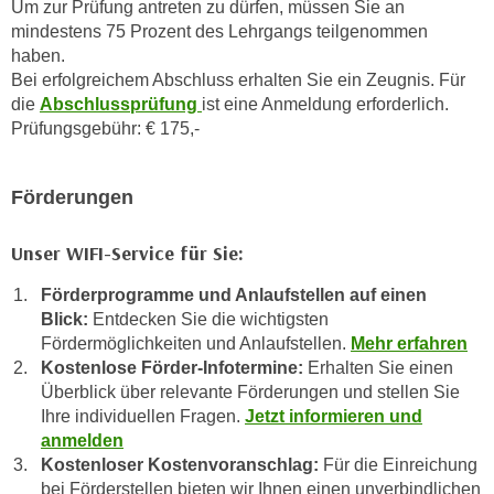
Um zur Prüfung antreten zu dürfen, müssen Sie an
u
d
mindestens 75 Prozent des Lehrgangs teilgenommen
z
i
haben.
e
e
Bei erfolgreichem Abschluss erhalten Sie ein Zeugnis. Für
i
die
Abschlussprüfung
ist eine Anmeldung erforderlich.
C
g
Prüfungsgebühr: € 175,-
o
e
o
n
k
.
Förderungen
i
U
e
m
Unser WIFI-Service für Sie:
s
I
e
Förderprogramme und Anlaufstellen auf einen
h
r
Blick:
Entdecken Sie die wichtigsten
n
h
Fördermöglichkeiten und Anlaufstellen.
Mehr erfahren
e
Kostenlose Förder-Infotermine:
Erhalten Sie einen
o
n
Überblick über relevante Förderungen und stellen Sie
b
d
Ihre individuellen Fragen.
Jetzt informieren und
e
a
anmelden
n
r
Kostenloser Kostenvoranschlag:
Für die Einreichung
e
ü
bei Förderstellen bieten wir Ihnen einen unverbindlichen