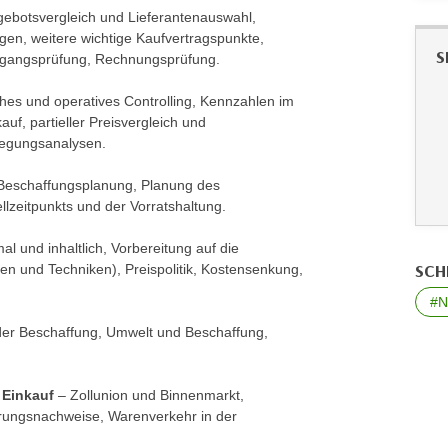
ebotsvergleich und Lieferantenauswahl,
en, weitere wichtige Kaufvertragspunkte,
S
ingangsprüfung, Rechnungsprüfung.
ches und operatives Controlling, Kennzahlen im
uf, partieller Preisvergleich und
wegungsanalysen.
Beschaffungsplanung, Planung des
lzeitpunkts und der Vorratshaltung.
l und inhaltlich, Vorbereitung auf die
SCH
n und Techniken), Preispolitik, Kostensenkung,
#N
der Beschaffung, Umwelt und Beschaffung,
 Einkauf
– Zollunion und Binnenmarkt,
rungsnachweise, Warenverkehr in der