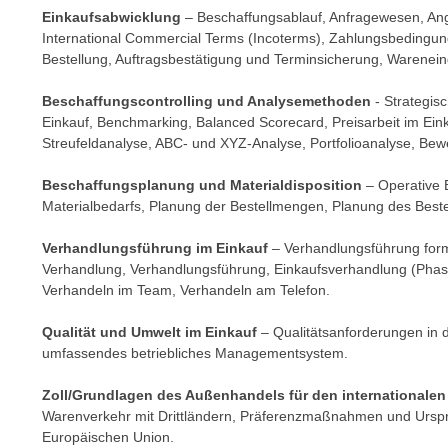
n
Einkaufsabwicklung
– Beschaffungsablauf, Anfragewesen, Ang
s
n
International Commercial Terms (Incoterms), Zahlungsbedingung
i
S
Bestellung, Auftragsbestätigung und Terminsicherung, Warene
c
i
h
e
Beschaffungscontrolling und Analysemethoden
- Strategis
n
Einkauf, Benchmarking, Balanced Scorecard, Preisarbeit im Einka
a
i
Streufeldanalyse, ABC- und XYZ-Analyse, Portfolioanalyse, Be
u
c
f
Beschaffungsplanung und Materialdisposition
– Operative 
h
„
Materialbedarfs, Planung der Bestellmengen, Planung des Bestel
t
A
d
l
Verhandlungsführung im Einkauf
– Verhandlungsführung forma
e
l
Verhandlung, Verhandlungsführung, Einkaufsverhandlung (Phase
m
Verhandeln im Team, Verhandeln am Telefon.
e
D
a
a
Qualität und Umwelt im Einkauf
– Qualitätsanforderungen in 
k
umfassendes betriebliches Managementsystem.
t
z
e
e
Zoll/Grundlagen des Außenhandels für den internationalen
n
p
Warenverkehr mit Drittländern, Präferenzmaßnahmen und Ursp
s
t
Europäischen Union.