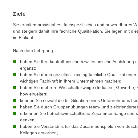
c
i
h
e
Ziele
u
r
t
Sie erhalten praxisnahes, fachspezifisches und anwendbares W
e
z
und steigern damit Ihre fachliche Qualifikation. Sie legen mit di
n
im Einkauf.
a
“
b
k
Nach dem Lehrgang
k
l
o
haben Sie Ihre kaufmännische bzw. technische Ausbildung 
i
m
ergänzt;
c
haben Sie durch gezieltes Training fachliche Qualifikationen 
m
k
wichtigen Fachkraft in Ihrem Unternehmen machen;
e
e
haben Sie mehrere Wirtschaftszweige (Industrie, Gewerbe,
n
n
how erweitert;
z
,
können Sie sowohl die Ist-Situation eines Unternehmens be
w
v
haben Sie durch Gruppenübungen team- und zielorientiertes 
i
erkennen Sie betriebswirtschaftliche Zusammenhänge und sin
e
s
denken;
r
haben Sie Verständnis für das Zusammenspielen von Bescha
c
w
Kollegen erworben;
h
e