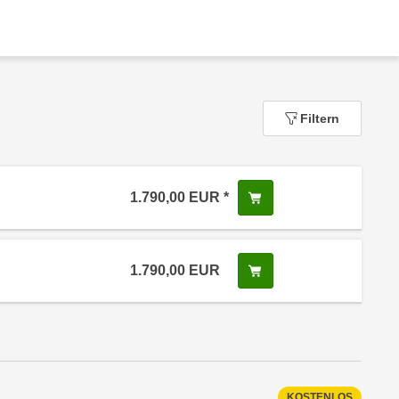
Filtern
1.790,00
EUR
In den Warenkorb leg
 Anmeldestatus "Verfügbar"
1.790,00
EUR
In den Warenkorb leg
 Anmeldestatus "Verfügbar"
KOSTENLOS