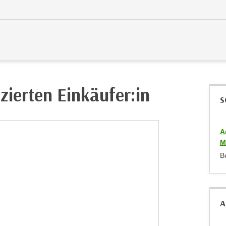
zierten Einkäufer:in
S
A
M
B
A