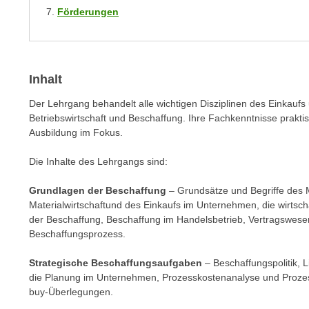
m
Förderungen
t
e
e
n
n
e
o
i
Inhalt
t
n
w
Der Lehrgang behandelt alle wichtigen Disziplinen des Einkaufs 
s
e
Betriebswirtschaft und Beschaffung. Ihre Fachkenntnisse prakti
e
n
Ausbildung im Fokus.
t
d
z
Die Inhalte des Lehrgangs sind:
i
e
g
n
Grundlagen der Beschaffung
– Grundsätze und Begriffe des 
s
Materialwirtschaftund des Einkaufs im Unternehmen, die wirtsch
,
i
der Beschaffung, Beschaffung im Handelsbetrieb, Vertragswesen
w
n
Beschaffungsprozess.
e
d
l
.
Strategische Beschaffungsaufgaben
– Beschaffungspolitik,
c
die Planung im Unternehmen, Prozesskostenanalyse und Proze
W
h
buy-Überlegungen.
e
e