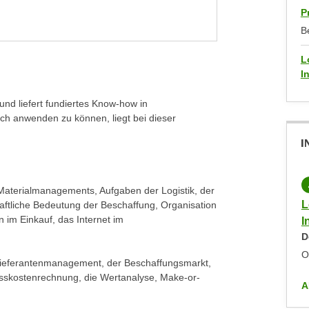
P
B
L
I
und liefert fundiertes Know-how in
sch anwenden zu können, liegt bei dieser
I
LIVE-ONLINE-KURS
KOSTENLOS
Materialmanagements, Aufgaben der Logistik, der
Logistikmanagement, Einkauf & Beschaffung -
L
aftliche Bedeutung der Beschaffung, Organisation
 im Einkauf, das Internet im
Informationsveranstaltung
I
Montag,
07.06.2027
,
19:00
-
20:00
D
Online
O
 Lieferantenmanagement, der Beschaffungsmarkt,
sskostenrechnung, die Wertanalyse, Make-or-
ALLE ANZEIGEN
A