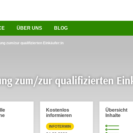
CE
ÜBER UNS
BLOG
ng zum/zur qualifizierten Einkäufer:in
ng zum/zur qualifizierten Ein
lle
Kostenlos
Übersicht
ne
informieren
Inhalte
INFOTERMIN