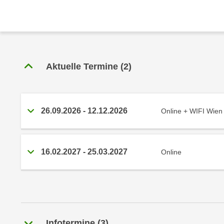
r
c
n
h
u
C
r
o
C
o
o
Aktuelle Termine
(
2
)
k
o
i
k
e
i
s
e
26.09.2026
-
12.12.2026
Online + WIFI Wien
v
s
o
,
n
d
16.02.2027
-
25.03.2027
Online
U
i
S
e
-
f
a
ü
m
r
e
d
Infotermine
(
3
)