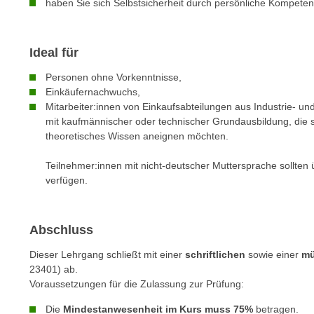
haben Sie sich Selbstsicherheit durch persönliche Kompeten
e
n
n
d
E
e
Ideal für
U
n
-
Personen ohne Vorkenntnisse,
w
U
Einkäufernachwuchs,
i
Mitarbeiter:innen von Einkaufsabteilungen aus Industrie- u
S
r
mit kaufmännischer oder technischer Grundausbildung, die s
A
z
theoretisches Wissen aneignen möchten.
u
i
n
e
Teilnehmer:innen mit nicht-deutscher Muttersprache sollte
t
verfügen.
l
e
o
r
r
w
Abschluss
i
o
e
Dieser Lehrgang schließt mit einer
schriftlichen
sowie einer
mü
r
n
23401) ab.
f
t
Voraussetzungen für die Zulassung zur Prüfung:
e
i
Die
Mindestanwesenheit im Kurs muss 75%
betragen.
n