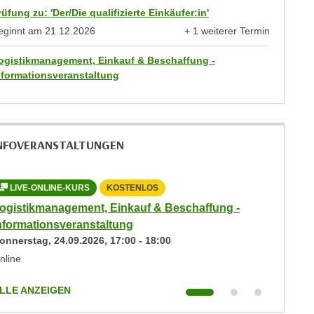
rüfung zu: 'Der/Die qualifizierte Einkäufer:in'
eginnt am
21.12.2026
+ 1 weiterer Termin
anzeigen
ogistikmanagement, Einkauf & Beschaffung -
nformationsveranstaltung
NFOVERANSTALTUNGEN
LIVE-ONLINE-KURS
KOSTENLOS
LIVE-
ogistikmanagement, Einkauf & Beschaffung -
Logisti
nformationsveranstaltung
Informa
onnerstag,
24.09.2026
,
17:00
-
18:00
Montag,
nline
Online
LLE ANZEIGEN
ALLE AN