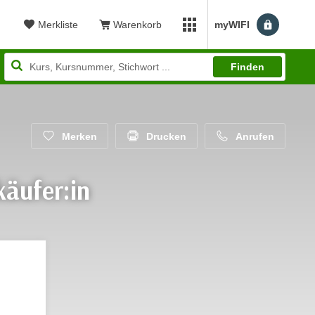
Merkliste
Warenkorb
myWIFI
Benutzerm
myWIFI Apps öffnen
Finden
Merken
Drucken
Anrufen
käufer:in