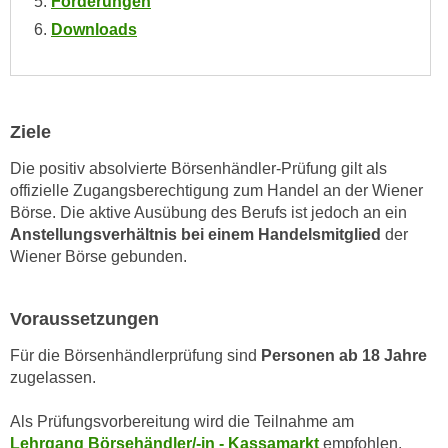
Förderungen
h
e
Downloads
u
r
t
e
z
n
a
“
b
Ziele
k
k
l
Die positiv absolvierte Börsenhändler-Prüfung gilt als
o
i
offizielle Zugangsberechtigung zum Handel an der Wiener
m
c
Börse. Die aktive Ausübung des Berufs ist jedoch an ein
m
k
Anstellungsverhältnis bei einem Handelsmitglied
der
e
e
Wiener Börse gebunden.
n
n
z
,
Voraussetzungen
w
v
i
e
Für die Börsenhändlerprüfung sind
Personen ab 18 Jahre
s
r
zugelassen.
c
w
h
Als Prüfungsvorbereitung wird die Teilnahme am
e
e
Lehrgang Börsehändler/-in - Kassamarkt
empfohlen.
n