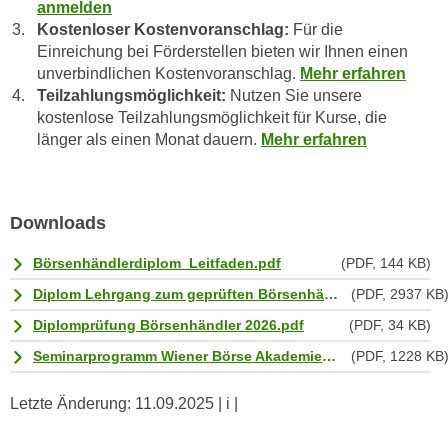
n
anmelden
b
Kostenloser Kostenvoranschlag:
Für die
p
e
Einreichung bei Förderstellen bieten wir Ihnen einen
e
r
unverbindlichen Kostenvoranschlag.
Mehr erfahren
r
h
Teilzahlungsmöglichkeit:
Nutzen Sie unsere
s
i
kostenlose Teilzahlungsmöglichkeit für Kurse, die
o
n
länger als einen Monat dauern.
Mehr erfahren
n
a
e
u
n
s
Downloads
b
e
e
i
Börsenhändlerdiplom_Leitfaden.pdf
(PDF, 144 KB)
z
n
o
Diplom Lehrgang zum geprüften Börsenhändler_2026.pdf
(PDF, 2937 KB
e
g
Diplomprüfung Börsenhändler 2026.pdf
(PDF, 34 KB)
a
e
n
Seminarprogramm Wiener Börse Akademie_ 2026.pdf
(PDF, 1228 KB
n
g
e
e
Letzte Änderung:
11.09.2025
| i |
n
n
D
e