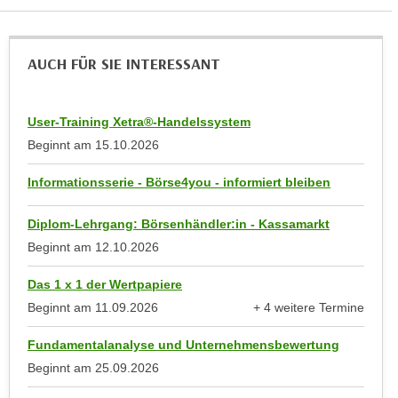
a
h
t
m
e
AUCH FÜR SIE INTERESSANT
e
n
O
a
n
u
User-Training Xetra®-Handelssystem
l
c
Beginnt am
15.10.2026
i
h
n
Informationsserie - Börse4you - informiert bleiben
a
e
n
-
Diplom-Lehrgang: Börsenhändler:in - Kassamarkt
U
J
n
Beginnt am
12.10.2026
o
t
u
Das 1 x 1 der Wertpapiere
e
r
Beginnt am
11.09.2026
+ 4 weitere Termine
r
n
anzeigen
n
e
Fundamentalanalyse und Unternehmensbewertung
e
y
Beginnt am
25.09.2026
h
z
m