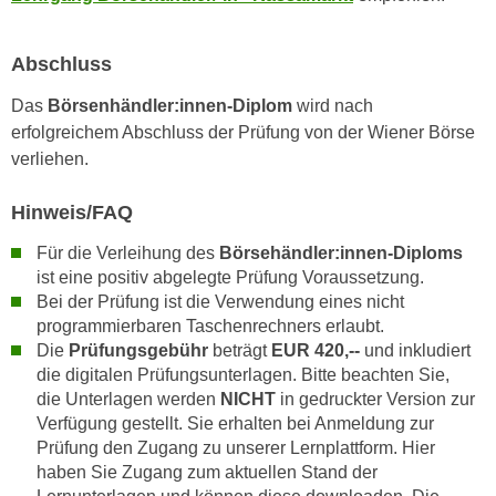
n
d
E
e
Abschluss
U
n
-
w
Das
Börsenhändler:innen-Diplom
wird nach
U
i
erfolgreichem Abschluss der Prüfung von der Wiener Börse
S
r
verliehen.
A
z
u
Hinweis/FAQ
i
n
e
Für die Verleihung des
Börsehändler:innen-Diploms
t
l
ist eine positiv abgelegte Prüfung Voraussetzung.
e
o
Bei der Prüfung ist die Verwendung eines nicht
r
r
programmierbaren Taschenrechners erlaubt.
w
i
Die
Prüfungsgebühr
beträgt
EUR 420,--
und inkludiert
o
e
die digitalen Prüfungsunterlagen. Bitte beachten Sie,
r
n
die Unterlagen werden
NICHT
in gedruckter Version zur
f
Verfügung gestellt. Sie erhalten bei Anmeldung zur
t
e
Prüfung den Zugang zu unserer Lernplattform. Hier
i
n
haben Sie Zugang zum aktuellen Stand der
e
h