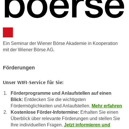
u
d
z
i
e
e
i
C
g
o
e
o
n
Ein Seminar der Wiener Börse Akademie in Kooperation
k
mit der Wiener Börse AG.
.
i
U
e
m
Förderungen
s
I
e
h
Unser WIFI-Service für Sie:
r
n
h
e
Förderprogramme und Anlaufstellen auf einen
o
n
Blick:
Entdecken Sie die wichtigsten
b
d
Fördermöglichkeiten und Anlaufstellen.
Mehr erfahren
e
Kostenlose Förder-Infotermine:
Erhalten Sie einen
a
n
Überblick über relevante Förderungen und stellen Sie
r
e
Ihre individuellen Fragen.
Jetzt informieren und
ü