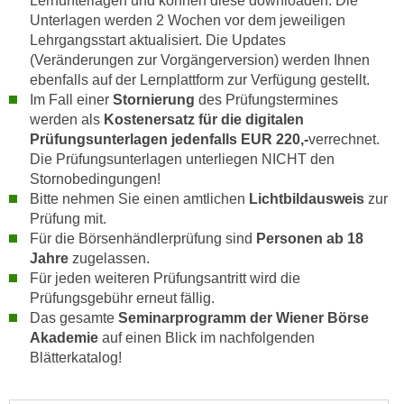
Lernunterlagen und können diese downloaden. Die
r
Unterlagen werden 2 Wochen vor dem jeweiligen
a
t
Lehrgangsstart aktualisiert. Die Updates
b
e
(Veränderungen zur Vorgängerversion) werden Ihnen
e
C
ebenfalls auf der Lernplattform zur Verfügung gestellt.
n
o
Im Fall einer
Stornierung
des Prüfungstermines
.
o
werden als
Kostenersatz für die digitalen
W
k
Prüfungsunterlagen jedenfalls EUR 220,-
verrechnet.
e
i
Die Prüfungsunterlagen unterliegen NICHT den
n
Stornobedingungen!
e
n
Bitte nehmen Sie einen amtlichen
Lichtbildausweis
zur
s
S
Prüfung mit.
z
i
Für die Börsenhändlerprüfung sind
Personen ab 18
u
Jahre
zugelassen.
e
A
Für jeden weiteren Prüfungsantritt wird die
d
n
Prüfungsgebühr erneut fällig.
e
a
Das gesamte
Seminarprogramm der Wiener Börse
r
l
Akademie
auf einen Blick im nachfolgenden
C
y
Blätterkatalog!
o
s
o
e