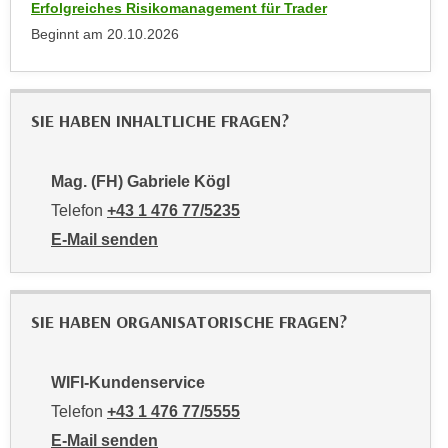
u
Erfolgreiches Risikomanagement für Trader
e
b
Beginnt am
20.10.2026
n
i
i
e
n
t
d
SIE HABEN INHALTLICHE FRAGEN?
e
e
n
n
,
Mag. (FH) Gabriele Kögl
U
w
Telefon
+43 1 476 77/5235
S
e
A
E-Mail senden
r
,
an Mag. (FH) Gabriele Kögl: mailto:5235-pmv@wifiwi
d
b
e
e
n
SIE HABEN ORGANISATORISCHE FRAGEN?
i
w
w
e
e
WIFI-Kundenservice
i
l
Telefon
+43 1 476 77/5555
t
c
e
E-Mail senden