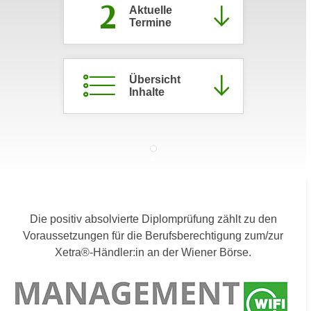
2
Aktuelle
c
i
Termine
h
m
t
m
e
u
n
Übersicht
n
Inhalte
S
g
i
v
e
e
,
r
d
w
a
e
s
n
s
d
Die positiv absolvierte Diplomprüfung zählt zu den
w
e
Voraussetzungen für die Berufsberechtigung zum/zur
i
n
Xetra®-Händler:in an der Wiener Börse.
r
w
a
i
u
r
c