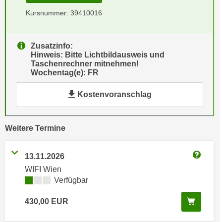
e
e
Kursnummer: 39410016
n
n
e
o
i
Zusatzinfo:
t
Hinweis: Bitte Lichtbildausweis und
n
w
Taschenrechner mitnehmen!
s
e
Wochentag(e): FR
e
n
t
Kostenvoranschlag
d
z
i
e
g
n
vergangene
Weitere
Termine
s
,
i
w
n
13.11.2026
e
Weitere
d
WIFI Wien
l
.
Kursverfügbarkeit:
Verfügbar
c
W
h
In den
430,00
EUR
e
e
n
s