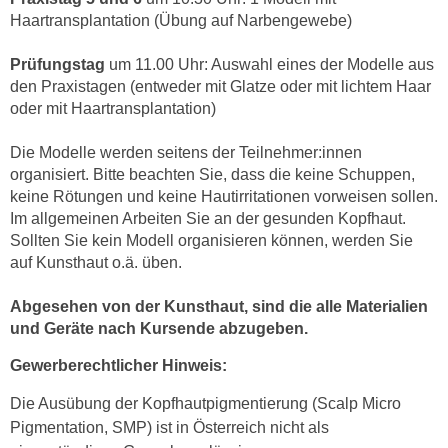
u
Haartransplantation (Übung auf Narbengewebe)
e
b
n
i
Prüfungstag
um 11.00 Uhr: Auswahl eines der Modelle aus
i
e
den Praxistagen (entweder mit Glatze oder mit lichtem Haar
n
t
oder mit Haartransplantation)
d
e
e
n
Die Modelle werden seitens der Teilnehmer:innen
n
organisiert. Bitte beachten Sie, dass die keine Schuppen,
,
U
keine Rötungen und keine Hautirritationen vorweisen sollen.
w
S
Im allgemeinen Arbeiten Sie an der gesunden Kopfhaut.
e
A
Sollten Sie kein Modell organisieren können, werden Sie
r
auf Kunsthaut o.ä. üben.
,
d
b
e
Abgesehen von der Kunsthaut, sind die alle Materialien
e
n
und Geräte nach Kursende abzugeben.
i
w
w
Gewerberechtlicher Hinweis:
e
e
i
Die Ausübung der Kopfhautpigmentierung (Scalp Micro
l
t
Pigmentation, SMP) ist in Österreich nicht als
c
e