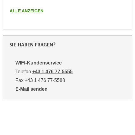
r
h
u
ALLE ANZEIGEN
t
n
a
g
n
s
g
z
e
SIE HABEN FRAGEN?
w
m
e
e
c
WIFI-Kundenservice
s
k
Telefon
+43 1 476 77-5555
s
e
e
Fax +43 1 476 77-5588
g
n
e
E-Mail senden
e
an WIFI-Kundenservice: https://www.wifiwien.at/artik
s
n
e
S
t
c
z
h
t
u
.