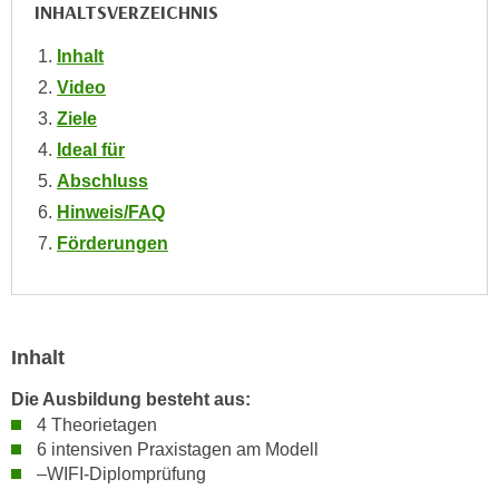
INHALTSVERZEICHNIS
e
e
n
n
Inhalt
e
o
Video
i
t
Ziele
n
w
Ideal für
s
e
e
Abschluss
n
t
Hinweis/FAQ
d
z
i
Förderungen
e
g
n
s
,
i
w
n
Inhalt
e
d
l
Die Ausbildung besteht aus:
.
c
4 Theorietagen
W
h
6 intensiven Praxistagen am Modell
e
e
–WIFI-Diplomprüfung
n
s