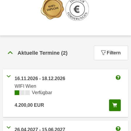
n
h
u
C
r
o
C
o
o
k
o
i
k
e
i
Aktuelle Termine
(
2
)
Filtern
s
e
v
s
o
,
n
16.11.2026
-
18.12.2026
d
Weitere
U
WIFI Wien
i
S
Kursverfügbarkeit:
Verfügbar
e
-
f
In de
a
4.200,00
EUR
ü
m
r
e
d
r
i
26.04.2027
-
15.06.2027