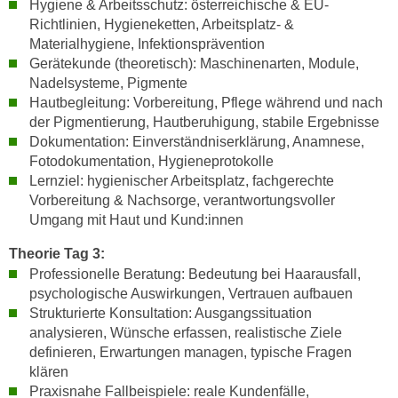
Hygiene & Arbeitsschutz: österreichische & EU-
h
e
Richtlinien, Hygieneketten, Arbeitsplatz- &
u
r
Materialhygiene, Infektionsprävention
t
e
Gerätekunde (theoretisch): Maschinenarten, Module,
z
n
Nadelsysteme, Pigmente
a
“
Hautbegleitung: Vorbereitung, Pflege während und nach
b
k
der Pigmentierung, Hautberuhigung, stabile Ergebnisse
k
l
Dokumentation: Einverständniserklärung, Anamnese,
o
Fotodokumentation, Hygieneprotokolle
i
m
Lernziel: hygienischer Arbeitsplatz, fachgerechte
c
m
Vorbereitung & Nachsorge, verantwortungsvoller
k
e
Umgang mit Haut und Kund:innen
e
n
n
Theorie Tag 3:
z
,
Professionelle Beratung: Bedeutung bei Haarausfall,
w
v
psychologische Auswirkungen, Vertrauen aufbauen
i
e
Strukturierte Konsultation: Ausgangssituation
s
analysieren, Wünsche erfassen, realistische Ziele
r
c
definieren, Erwartungen managen, typische Fragen
w
h
klären
e
e
Praxisnahe Fallbeispiele: reale Kundenfälle,
n