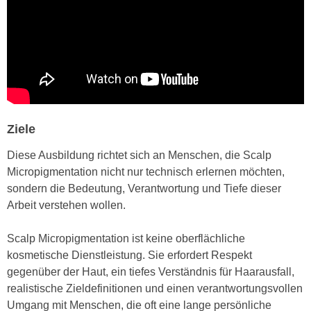
n
e
,
l
g
e
e
v
l
a
a
n
n
t
g
Ziele
e
e
I
Diese Ausbildung richtet sich an Menschen, die Scalp
n
n
Micropigmentation nicht nur technisch erlernen möchten,
I
h
sondern die Bedeutung, Verantwortung und Tiefe dieser
h
a
Arbeit verstehen wollen.
r
l
e
t
Scalp Micropigmentation ist keine oberflächliche
d
e
kosmetische Dienstleistung. Sie erfordert Respekt
u
a
gegenüber der Haut, ein tiefes Verständnis für Haarausfall,
r
n
realistische Zieldefinitionen und einen verantwortungsvollen
c
z
Umgang mit Menschen, die oft eine lange persönliche
h