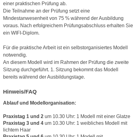
einer praktischen Prüfung ab.
a
h
Die Teilnahme an der Prüfung setzt eine
t
m
Mindestanwesenheit von 75 % während der Ausbildung
e
e
voraus. Nach erfolgreichem Prüfungsabschluss erhalten Sie
n
O
ein WIFI-Diplom.
a
n
u
l
Für die praktische Arbeit ist ein selbstorganisiertes Modell
c
i
notwendig.
h
n
An diesem Modell wird im Rahmen der Prüfung die zweite
a
e
Sitzung durchgeführt. 1. Sitzung bekommt das Modell
n
-
bereits während der Ausbildungstage.
U
J
n
o
Hinweis/FAQ
t
u
e
r
Ablauf und Modellorganisation:
r
n
n
Praxistag 1 und 2
um 10.30 Uhr: 1 Modell mit einer Glatze
e
e
Praxistag 3 und 4
um 10.30 Uhr: 1 weibliches Modell mit
y
h
lichtem Haar
z
Praxistag 5 und 6
um 10.30 Uhr: 1 Modell mit
m