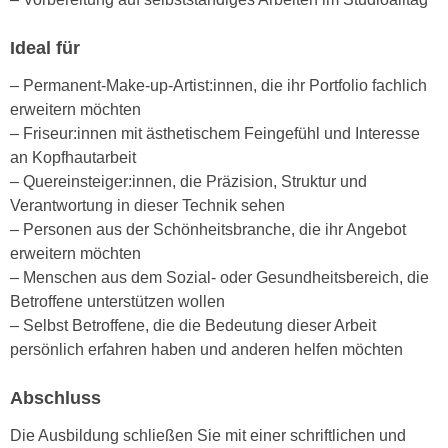
n
b
p
e
Ideal für
e
r
r
– Permanent-Make-up-Artist:innen, die ihr Portfolio fachlich
h
s
erweitern möchten
i
o
– Friseur:innen mit ästhetischem Feingefühl und Interesse
n
n
an Kopfhautarbeit
a
e
– Quereinsteiger:innen, die Präzision, Struktur und
u
n
Verantwortung in dieser Technik sehen
s
b
– Personen aus der Schönheitsbranche, die ihr Angebot
e
e
erweitern möchten
i
z
– Menschen aus dem Sozial- oder Gesundheitsbereich, die
n
o
Betroffene unterstützen wollen
e
g
– Selbst Betroffene, die die Bedeutung dieser Arbeit
a
e
persönlich erfahren haben und anderen helfen möchten
n
n
g
e
Abschluss
e
n
n
Die Ausbildung schließen Sie mit einer schriftlichen und
D
e