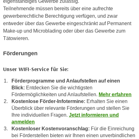
eigenständiges Gewerbe zulässig.
h
r
Teilnehmende müssen bereits über eine aufrechte
e
e
gewerberechtliche Berechtigung verfügen, und zwar
n
C
entweder über das Gewerbe eingeschränkt auf Permanent
I
o
Make-up und Microblading oder über das Gewerbe zum
h
o
Tätowieren.
r
k
e
i
Förderungen
D
e
a
s
Unser WIFI-Service für Sie:
t
f
e
ü
Förderprogramme und Anlaufstellen auf einen
n
r
Blick:
Entdecken Sie die wichtigsten
k
M
Fördermöglichkeiten und Anlaufstellen.
Mehr erfahren
e
Kostenlose Förder-Infotermine:
Erhalten Sie einen
a
i
Überblick über relevante Förderungen und stellen Sie
r
n
Ihre individuellen Fragen.
Jetzt informieren und
k
e
anmelden
e
Kostenloser Kostenvoranschlag:
Für die Einreichung
m
t
bei Förderstellen bieten wir Ihnen einen unverbindlichen
d
i