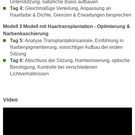
Unterstützung, natürliche Basis aufbauen
k
z
Tag 4:
Gleichmäßige Verteilung, Anpassung an
i
w
Haarfarbe & Dichte, Grenzen & Erwartungen besprechen
e
e
-
c
Modell 3 Modell mit Haartransplantation - Optimierung &
S
k
Narbenkaschierung
e
Tag 5:
Analyse Transplantationsareale, Einführung in
e
t
Narbenpigmentierung, vorsichtiger Aufbau der ersten
n
z
Sitzung
u
u
Tag 6:
Abschluss der Sitzung, Harmonisierung, optische
n
Beruhigung, Kontrolle bei verschiedenen
n
d
Lichtverhältnissen
g
u
z
m
u
f
s
ü
Video
t
r
i
S
m
i
m
e
e
r