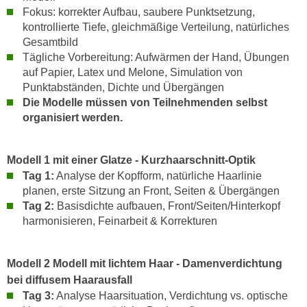
r
Fokus: korrekter Aufbau, saubere Punktsetzung,
a
t
kontrollierte Tiefe, gleichmäßige Verteilung, natürliches
b
e
Gesamtbild
e
C
Tägliche Vorbereitung: Aufwärmen der Hand, Übungen
n
o
auf Papier, Latex und Melone, Simulation von
.
o
Punktabständen, Dichte und Übergängen
W
Die Modelle müssen von Teilnehmenden selbst
k
e
organisiert werden.
i
n
e
n
s
Modell 1 mit einer Glatze - Kurzhaarschnitt-Optik
S
z
Tag 1:
Analyse der Kopfform, natürliche Haarlinie
i
u
planen, erste Sitzung an Front, Seiten & Übergängen
e
A
Tag 2:
Basisdichte aufbauen, Front/Seiten/Hinterkopf
d
n
harmonisieren, Feinarbeit & Korrekturen
e
a
r
l
C
Modell 2 Modell mit lichtem Haar - Damenverdichtung
y
o
bei diffusem Haarausfall
s
o
Tag 3:
Analyse Haarsituation, Verdichtung vs. optische
e