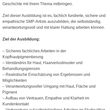
u
Geschichte mit ihrem Thema mitbringen.
d
z
i
e
Ziel dieser Ausbildung ist es, fachlich fundierte, sichere und
e
i
empathische SMP-Artists auszubilden, die selbstständig,
C
g
verantwortungsvoll und mit klarer Haltung arbeiten können.
o
e
o
n
Ziel der Ausbildung:
k
.
i
U
– Sicheres fachliches Arbeiten in der
e
m
Kopfhautpigmentierung
s
I
– Verständnis für Haut, Haarverlustmuster und
e
h
Behandlungsgrenzen
r
n
– Realistische Einschätzung von Ergebnissen und
h
e
Möglichkeiten
o
n
– Verantwortungsvoller Umgang mit Haut, Fläche und
b
d
Pigment
e
a
– Aufbau von Vertrauen, Empathie und Klarheit im
n
r
Kundenkontakt
e
ü
– Vorbereitung auf selbstständiges Arbeiten im Studioalltag