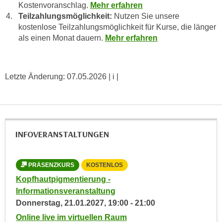
Kostenvoranschlag.
Mehr erfahren
e
n
Teilzahlungsmöglichkeit:
Nutzen Sie unsere
m
g
kostenlose Teilzahlungsmöglichkeit für Kurse, die länger
E
z
als einen Monat dauern.
Mehr erfahren
U
w
-
e
D
c
Letzte Änderung:
07.05.2026
| i |
a
k
t
e
e
u
n
n
s
d
INFOVERANSTALTUNGEN
c
O
h
p
u
PRÄSENZKURS
KOSTENLOS
t
t
i
Kopfhautpigmentierung -
z
m
Informationsveranstaltung
r
i
Donnerstag,
21.01.2027
,
19:00
-
21:00
e
e
Online live im virtuellen Raum
c