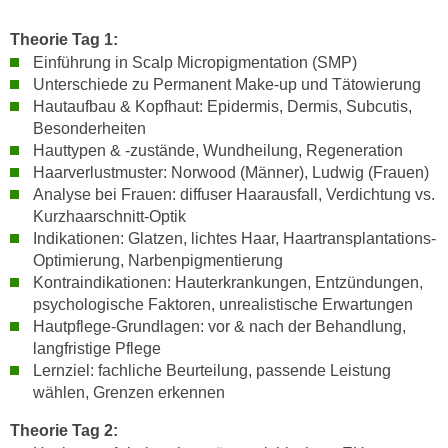
n
i
S
Theorie Tag 1:
c
i
Einführung in Scalp Micropigmentation (SMP)
h
e
Unterschiede zu Permanent Make-up und Tätowierung
n
a
Hautaufbau & Kopfhaut: Epidermis, Dermis, Subcutis,
i
u
Besonderheiten
c
Hauttypen & -zustände, Wundheilung, Regeneration
f
h
Haarverlustmuster: Norwood (Männer), Ludwig (Frauen)
„
t
Analyse bei Frauen: diffuser Haarausfall, Verdichtung vs.
A
d
Kurzhaarschnitt-Optik
l
Indikationen: Glatzen, lichtes Haar, Haartransplantations-
e
l
Optimierung, Narbenpigmentierung
m
e
Kontraindikationen: Hauterkrankungen, Entzündungen,
D
a
psychologische Faktoren, unrealistische Erwartungen
a
k
Hautpflege-Grundlagen: vor & nach der Behandlung,
t
z
langfristige Pflege
e
e
Lernziel: fachliche Beurteilung, passende Leistung
n
p
wählen, Grenzen erkennen
s
t
Theorie Tag 2:
c
i