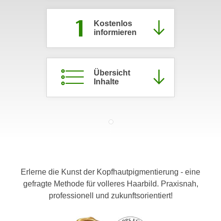
c
i
1
h
m
Kostenlos
t
informieren
m
e
u
n
n
S
g
Übersicht
i
Inhalte
v
e
e
,
r
d
w
a
e
s
n
s
d
w
e
Erlerne die Kunst der Kopfhautpigmentierung - eine
i
n
gefragte Methode für volleres Haarbild. Praxisnah,
r
w
professionell und zukunftsorientiert!
a
i
u
r
c