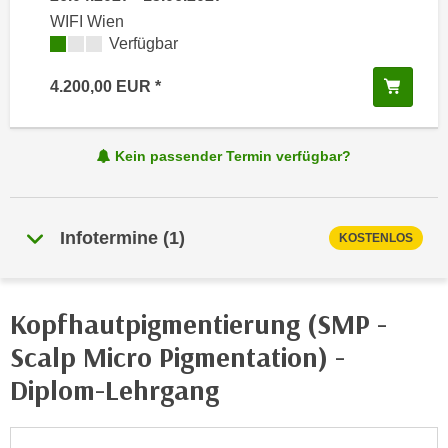
i
Weitere
e
WIFI Wien
k
F
Kursverfügbarkeit:
Verfügbar
a
u
n
In de
4.200,00
EUR
n
i
k
s
t
c
Kein passender Termin verfügbar?
i
h
o
e
n
n
d
Infotermine
(
1
)
KOSTENLOS
U
e
n
r
t
W
Kopfhautpigmentierung (SMP -
e
e
r
Scalp Micro Pigmentation) -
b
n
s
Diplom-Lehrgang
e
e
h
i
m
t