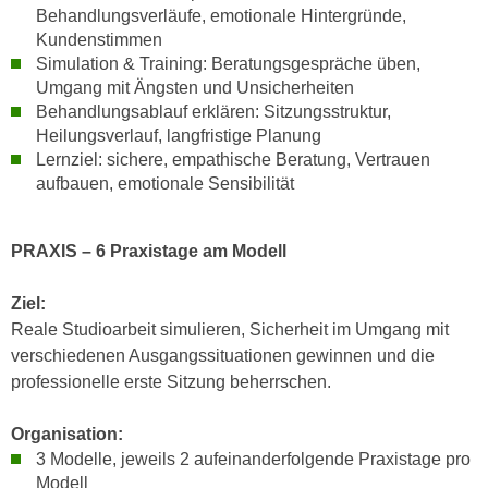
Behandlungsverläufe, emotionale Hintergründe,
n
d
Kundenstimmen
E
e
Simulation & Training: Beratungsgespräche üben,
U
n
Umgang mit Ängsten und Unsicherheiten
-
w
Behandlungsablauf erklären: Sitzungsstruktur,
U
i
Heilungsverlauf, langfristige Planung
S
r
Lernziel: sichere, empathische Beratung, Vertrauen
A
z
aufbauen, emotionale Sensibilität
u
i
n
e
PRAXIS – 6 Praxistage am Modell
t
l
e
o
Ziel:
r
r
Reale Studioarbeit simulieren, Sicherheit im Umgang mit
w
i
verschiedenen Ausgangssituationen gewinnen und die
o
e
professionelle erste Sitzung beherrschen.
r
n
f
t
Organisation:
e
i
3 Modelle, jeweils 2 aufeinanderfolgende Praxistage pro
n
e
Modell
h