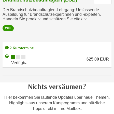
h
e
u
Der Brandschutzbeauftragten-Lehrgang: Umfassende
r
t
Ausbildung für Brandschutzexpertinnen und -experten.
e
Handeln Sie proaktiv und schützen Sie effektiv.
z
n
a
“
WIFI
b
k
k
l
o
i
2 Kurstermine
m
c
Kursverfügbarkeit:
Weitere Informationen zum Anmeldestatus "Verfügbar"
m
k
625,00
EUR
Verfügbar
e
e
n
n
z
,
w
v
Nichts versäumen?
i
e
s
r
Hier bekommen Sie laufende Updates über neue Themen,
c
w
Highlights aus unserem Kursprogramm und nützliche
h
e
Tipps direkt in Ihre Mailbox.
e
n