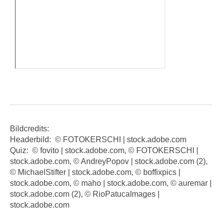
n
h
u
C
r
o
C
o
o
k
o
i
k
e
i
s
e
v
s
o
,
Bildcredits:
n
d
Headerbild: © FOTOKERSCHI | stock.adobe.com
U
i
Quiz: © fovito | stock.adobe.com, © FOTOKERSCHI |
S
e
stock.adobe.com, © AndreyPopov | stock.adobe.com (2),
-
f
© MichaelStifter | stock.adobe.com, © boffixpics |
a
ü
stock.adobe.com, © maho | stock.adobe.com, © auremar |
m
r
stock.adobe.com (2), © RioPatucaImages |
e
stock.adobe.com
d
r
i