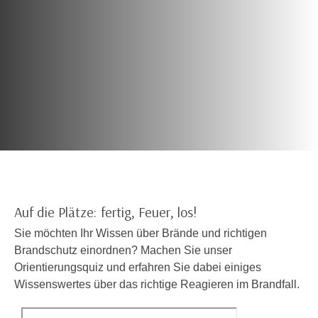
c
i
h
m
t
m
e
u
n
n
S
g
i
v
e
e
,
r
d
w
a
e
s
n
Auf die Plätze: fertig, Feuer, los!
s
d
w
Sie möchten Ihr Wissen über Brände und richtigen
e
i
Brandschutz einordnen? Machen Sie unser
n
r
Orientierungsquiz und erfahren Sie dabei einiges
w
a
Wissenswertes über das richtige Reagieren im Brandfall.
i
u
r
c