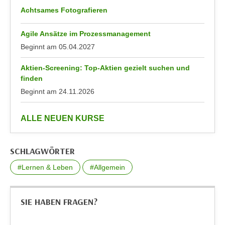
e
Achtsames Fotografieren
e
n
n
e
Agile Ansätze im Prozessmanagement
o
i
Beginnt am
05.04.2027
t
n
w
s
Aktien-Screening: Top-Aktien gezielt suchen und
e
finden
e
n
Beginnt am
24.11.2026
t
d
z
i
e
anzeigen
ALLE NEUEN KURSE
g
n
s
,
i
SCHLAGWÖRTER
w
n
e
#Lernen & Leben
#Allgemein
d
l
.
c
W
h
SIE HABEN FRAGEN?
e
e
n
s