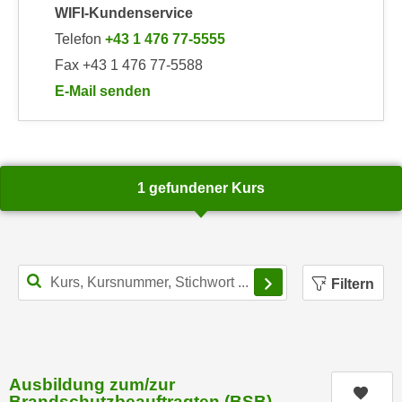
n
WIFI-Kundenservice
i
S
Telefon
+43 1 476 77-5555
c
i
h
Fax +43 1 476 77-5588
e
n
E-Mail senden
a
i
an WIFI-Kundenservice: https://www.wifiwien.at/art
u
c
f
h
„
t
A
1 gefundener Kurs
d
l
e
l
m
e
D
a
Filterbereich schl
a
Filtern
k
t
z
e
e
n
p
s
t
Ausbildung zum/zur
c
Kurs
i
Brandschutzbeauftragten (BSB)