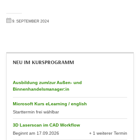
i
e
k
F
a
u
9. SEPTEMBER 2024
n
n
i
k
s
t
c
i
h
o
NEU IM KURSPROGRAMM
e
n
n
d
U
e
Ausbildung zum/zur Außen- und
n
r
Binnenhandelsmanager:in
t
W
e
e
Microsoft Kurs eLearning / english
r
b
Starttermin frei wählbar
n
s
e
e
3D Laserscan im CAD Workflow
h
i
Beginnt am
17.09.2026
+ 1 weiterer Termin
m
anzeigen
t