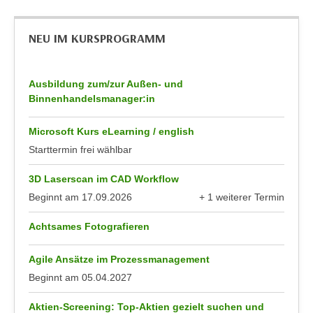
g
n
Z
d
NEU IM KURSPROGRAMM
u
e
g
n
a
S
Ausbildung zum/zur Außen- und
n
Binnenhandelsmanager:in
i
g
e
z
Microsoft Kurs eLearning / english
i
u
n
Starttermin frei wählbar
d
u
i
3D Laserscan im CAD Workflow
n
e
Beginnt am
17.09.2026
+ 1 weiterer Termin
s
anzeigen
s
e
Achtsames Fotografieren
e
r
n
e
Agile Ansätze im Prozessmanagement
D
r
Beginnt am
05.04.2027
a
D
t
a
Aktien-Screening: Top-Aktien gezielt suchen und
e