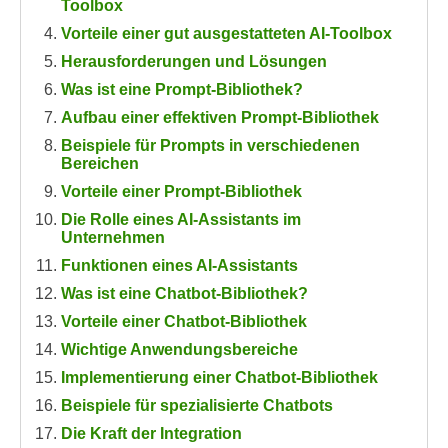
Toolbox
n
h
u
Vorteile einer gut ausgestatteten AI-Toolbox
C
r
Herausforderungen und Lösungen
o
C
Was ist eine Prompt-Bibliothek?
o
o
Aufbau einer effektiven Prompt-Bibliothek
k
o
i
Beispiele für Prompts in verschiedenen
k
Bereichen
e
i
s
Vorteile einer Prompt-Bibliothek
e
v
Die Rolle eines AI-Assistants im
s
Unternehmen
o
,
n
Funktionen eines AI-Assistants
d
U
Was ist eine Chatbot-Bibliothek?
i
S
e
Vorteile einer Chatbot-Bibliothek
-
f
Wichtige Anwendungsbereiche
a
ü
Implementierung einer Chatbot-Bibliothek
m
r
Beispiele für spezialisierte Chatbots
e
d
r
Die Kraft der Integration
i