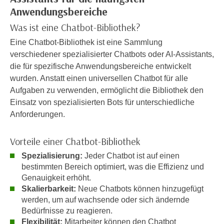
u
Anwendungsbereiche
e
b
n
Was ist eine Chatbot-Bibliothek?
i
i
e
Eine Chatbot-Bibliothek ist eine Sammlung
n
t
verschiedener spezialisierter Chatbots oder AI-Assistants,
d
e
die für spezifische Anwendungsbereiche entwickelt
e
n
wurden. Anstatt einen universellen Chatbot für alle
n
,
Aufgaben zu verwenden, ermöglicht die Bibliothek den
U
w
Einsatz von spezialisierten Bots für unterschiedliche
S
e
Anforderungen.
A
r
,
d
Vorteile einer Chatbot-Bibliothek
b
e
e
Spezialisierung:
Jeder Chatbot ist auf einen
n
bestimmten Bereich optimiert, was die Effizienz und
i
w
Genauigkeit erhöht.
w
e
Skalierbarkeit:
Neue Chatbots können hinzugefügt
e
i
werden, um auf wachsende oder sich ändernde
l
t
Bedürfnisse zu reagieren.
c
e
Flexibilität:
Mitarbeiter können den Chatbot