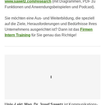
www.sawetz.com/research
(mit Diagrammen, PDF zu
e
o
Funktionen und Anwendungsbeispielen und Podcast).
r
n
u
d
Sie möchten eine Aus- und Weiterbildung, die speziell
n
e
auf die Ziele, Herausforderungen und Bedürfnisse Ihres
d
r
Unternehmens ausgerichtet ist? Dann ist das
Firmen
n
e
Intern Training
für Sie genau das Richtige!
ä
a
h
u
e
c
r
h
e
d
I
i
n
e
f
U
o
S
r
-
m
a
a
m
t
Univ.-Lekt. Mag. Dr. Josef Sawetz
ist Kommunikations-