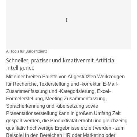
e
e
n
n
e
o
i
t
n
w
s
e
e
n
AI Tools für Büroeffizienz
t
d
Schneller, präziser und kreativer mit Artificial
z
i
Intelligence
e
g
Mit einer breiten Palette von AI-gestützten Werkzeugen
n
s
für Recherche, Texterstellung und -korrektur, E-Mail-
,
i
Zusammenfassung und -Kategorisierung, Excel-
w
n
Formelerstellung, Meeting Zusammenfassung,
e
d
Spracherkennung und -übersetzung sowie
l
.
Präsentationserstellung kann in großem Umfang Zeit
c
W
gespart werden, die Produktivität erhöht und gleichzeitig
h
e
qualitativ hochwertige Ergebnisse erzielt werden - zum
e
n
Beispiel in den Bereichen HR oder Marketing oder
s