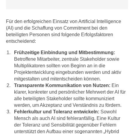
e
t
r
e
p
,
Für den erfolgreichen Einsatz von Artificial Intelligence
e
(AI) und die Schaffung von Commitment bei den
b
r
beteiligten Personen sind folgende Erfolgsfaktoren
i
s
entscheidend:
s
o
k
n
Frühzeitige Einbindung und Mitbestimmung:
e
Betroffene Mitarbeiter, zentrale Stakeholder sowie
e
i
Multiplikatoren sollten von Beginn an in die
n
n
Projektentwicklung eingebunden werden und aktiv
b
e
mitgestalten und mitentscheiden können.
e
Transparente Kommunikation von Nutzen:
Ein
d
z
klarer, konkreter und persönlicher Mehrwert der AI für
a
o
alle beteiligten Stakeholder sollte kommuniziert
t
g
werden, um Akzeptanz und Verständnis zu fördern.
e
e
Fehlerkultur und Toleranz entwickeln:
Sowohl
n
n
Mensch als auch AI sind fehleranfällig. Eine Kultur
s
e
der Toleranz und Sensibilität gegenüber Fehlern
c
t
unterstützt den Aufbau einer sogenannten „Hybrid