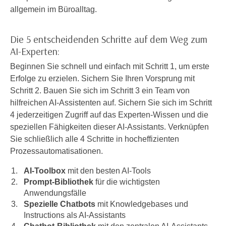
n
allgemein im Büroalltag.
i
S
c
i
h
Die 5 entscheidenden Schritte auf dem Weg zum
e
n
AI-Experten:
a
i
u
Beginnen Sie schnell und einfach mit Schritt 1, um erste
c
f
Erfolge zu erzielen. Sichern Sie Ihren Vorsprung mit
h
„
Schritt 2. Bauen Sie sich im Schritt 3 ein Team von
t
A
hilfreichen AI-Assistenten auf. Sichern Sie sich im Schritt
d
l
4 jederzeitigen Zugriff auf das Experten-Wissen und die
e
l
speziellen Fähigkeiten dieser AI-Assistants. Verknüpfen
m
e
Sie schließlich alle 4 Schritte in hocheffizienten
D
a
Prozessautomatisationen.
a
k
t
AI-Toolbox
mit den besten AI-Tools
z
e
Prompt-Bibliothek
für die wichtigsten
e
n
Anwendungsfälle
p
Spezielle Chatbots
mit Knowledgebases und
s
t
Instructions als AI-Assistants
c
i