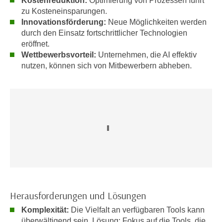
Kostenreduktion:
Optimierung von Prozessen führt
r
zu Kosteneinsparungen.
a
t
Innovationsförderung:
Neue Möglichkeiten werden
b
e
durch den Einsatz fortschrittlicher Technologien
e
C
eröffnet.
n
o
Wettbewerbsvorteil:
Unternehmen, die AI effektiv
.
o
nutzen, können sich von Mitbewerbern abheben.
W
k
e
i
n
e
n
s
S
z
i
u
e
A
d
n
e
a
r
l
C
y
Herausforderungen und Lösungen
o
s
Komplexität:
Die Vielfalt an verfügbaren Tools kann
o
e
überwältigend sein. Lösung: Fokus auf die Tools, die