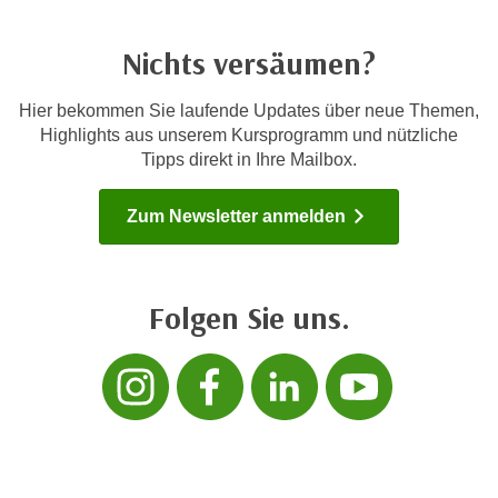
U
n
Nichts versäumen?
t
e
Hier bekommen Sie laufende Updates über neue Themen,
r
Highlights aus unserem Kursprogramm und nützliche
„
Tipps direkt in Ihre Mailbox.
E
i
Zum Newsletter anmelden
n
s
t
e
Folgen Sie uns.
l
Folgen sie uns 
Folgen sie 
Folgen s
Folg
l
u
n
g
e
n