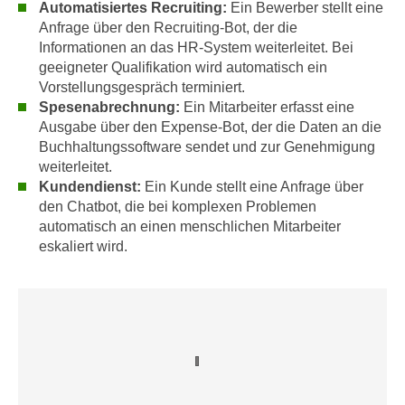
Automatisiertes Recruiting:
Ein Bewerber stellt eine
,
n
Anfrage über den Recruiting-Bot, der die
S
d
Informationen an das HR-System weiterleitet. Bei
i
a
geeigneter Qualifikation wird automatisch ein
e
u
Vorstellungsgespräch terminiert.
n
Spesenabrechnung:
Ein Mitarbeiter erfasst eine
s
u
Ausgabe über den Expense-Bot, der die Daten an die
g
r
Buchhaltungssoftware sendet und zur Genehmigung
e
e
weiterleitet.
w
Kundendienst:
Ein Kunde stellt eine Anfrage über
i
ä
den Chatbot, die bei komplexen Problemen
n
h
automatisch an einen menschlichen Mitarbeiter
g
l
eskaliert wird.
e
t
s
e
c
P
h
a
r
r
ä
t
n
n
k