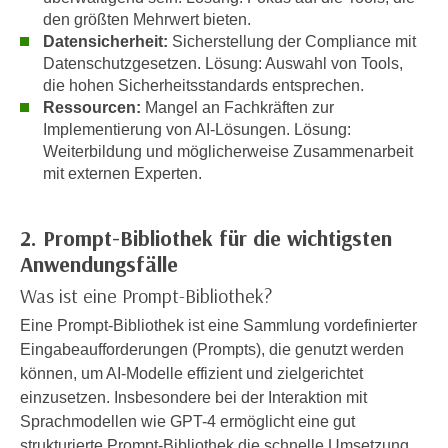
k
z
den größten Mehrwert bieten.
i
w
Datensicherheit:
Sicherstellung der Compliance mit
e
e
Datenschutzgesetzen. Lösung: Auswahl von Tools,
-
die hohen Sicherheitsstandards entsprechen.
c
S
Ressourcen:
Mangel an Fachkräften zur
k
e
Implementierung von AI-Lösungen. Lösung:
e
t
Weiterbildung und möglicherweise Zusammenarbeit
n
mit externen Experten.
z
u
u
n
n
d
2. Prompt-Bibliothek für die wichtigsten
g
u
Anwendungsfälle
z
m
Was ist eine Prompt-Bibliothek?
u
f
s
Eine Prompt-Bibliothek ist eine Sammlung vordefinierter
ü
t
Eingabeaufforderungen (Prompts), die genutzt werden
r
i
können, um AI-Modelle effizient und zielgerichtet
S
m
einzusetzen. Insbesondere bei der Interaktion mit
i
m
Sprachmodellen wie GPT-4 ermöglicht eine gut
e
e
strukturierte Prompt-Bibliothek die schnelle Umsetzung
r