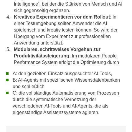
h
Intelligence“, bei der die Stärken von Mensch und AI
e
u
sich gegenseitig ergänzen.
c
t
Kreatives Experimentieren vor dem Rollout:
In
h
z
einer Testumgebung sollten Anwender die AI
n
spielerisch und kreativ testen können. So wird der
r
i
Übergang vom Experiment zur professionellen
e
s
Anwendung unterstützt.
c
c
Modulares, schrittweises Vorgehen zur
h
h
Produktivitätssteigerung:
Im modularen People
t
e
Performance System erfolgt die Optimierung durch
l
D
i
A: den gezielten Einsatz ausgesuchter AI-Tools,
a
c
B: AI-Agents mit spezifischen Wissensdatenbanken
t
und schließlich
h
e
C: die vollständige Automatisierung von Prozessen
e
n
durch die systematische Vernetzung der
n
.
verschiedenen AI-Tools und AI-Agents, die als
R
E
eigenständige Assistenzsysteme agieren.
e
i
c
n
h
e