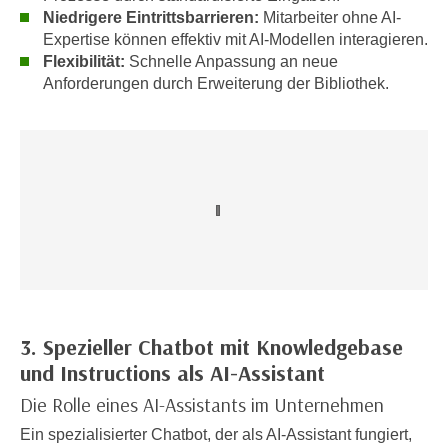
n
b
Niedrigere Eintrittsbarrieren:
Mitarbeiter ohne AI-
p
e
Expertise können effektiv mit AI-Modellen interagieren.
e
Flexibilität:
Schnelle Anpassung an neue
r
r
Anforderungen durch Erweiterung der Bibliothek.
h
s
i
o
n
n
a
e
u
n
s
b
e
e
i
z
n
o
e
g
a
3. Spezieller Chatbot mit Knowledgebase
e
n
n
und Instructions als AI-Assistant
g
e
e
Die Rolle eines AI-Assistants im Unternehmen
n
n
Ein spezialisierter Chatbot, der als AI-Assistant fungiert,
D
e