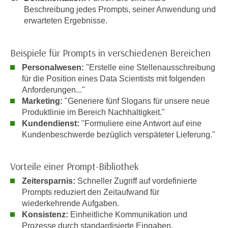
u
Beschreibung jedes Prompts, seiner Anwendung und
d
z
erwarteten Ergebnisse.
i
e
e
i
C
Beispiele für Prompts in verschiedenen Bereichen
g
o
e
Personalwesen:
"Erstelle eine Stellenausschreibung
o
n
für die Position eines Data Scientists mit folgenden
k
.
Anforderungen..."
i
U
Marketing:
"Generiere fünf Slogans für unsere neue
e
Produktlinie im Bereich Nachhaltigkeit."
m
s
Kundendienst:
"Formuliere eine Antwort auf eine
I
e
Kundenbeschwerde bezüglich verspäteter Lieferung."
h
r
n
h
e
Vorteile einer Prompt-Bibliothek
o
n
Zeitersparnis:
Schneller Zugriff auf vordefinierte
b
d
Prompts reduziert den Zeitaufwand für
e
a
wiederkehrende Aufgaben.
n
r
Konsistenz:
Einheitliche Kommunikation und
e
ü
Prozesse durch standardisierte Eingaben.