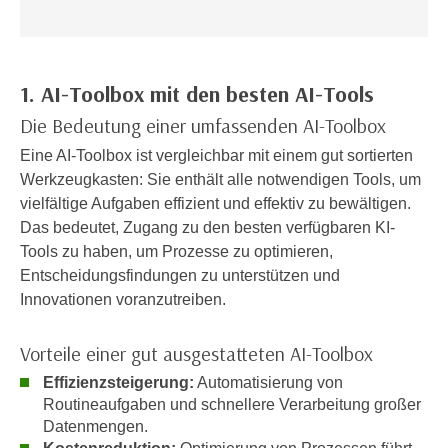
n
d
E
e
U
n
-
1. AI-Toolbox mit den besten AI-Tools
w
U
i
Die Bedeutung einer umfassenden AI-Toolbox
S
r
Eine AI-Toolbox ist vergleichbar mit einem gut sortierten
A
z
Werkzeugkasten: Sie enthält alle notwendigen Tools, um
u
i
vielfältige Aufgaben effizient und effektiv zu bewältigen.
n
e
Das bedeutet, Zugang zu den besten verfügbaren KI-
t
l
Tools zu haben, um Prozesse zu optimieren,
e
o
Entscheidungsfindungen zu unterstützen und
r
r
Innovationen voranzutreiben.
w
i
o
e
Vorteile einer gut ausgestatteten AI-Toolbox
r
n
f
Effizienzsteigerung:
Automatisierung von
t
e
Routineaufgaben und schnellere Verarbeitung großer
i
n
Datenmengen.
e
h