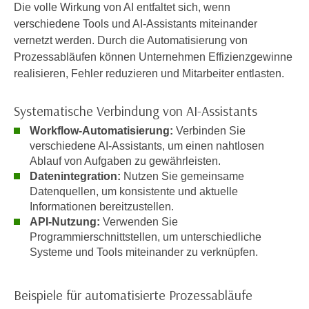
t
Die volle Wirkung von AI entfaltet sich, wenn
D
z
verschiedene Tools und AI-Assistants miteinander
a
n
vernetzt werden. Durch die Automatisierung von
z
i
Prozessabläufen können Unternehmen Effizienzgewinne
u
v
realisieren, Fehler reduzieren und Mitarbeiter entlasten.
v
e
e
a
Systematische Verbindung von AI-Assistants
r
u
a
Workflow-Automatisierung:
Verbinden Sie
u
r
verschiedene AI-Assistants, um einen nahtlosen
n
b
Ablauf von Aufgaben zu gewährleisten.
t
e
Datenintegration:
Nutzen Sie gemeinsame
e
Datenquellen, um konsistente und aktuelle
i
r
Informationen bereitzustellen.
t
l
API-Nutzung:
Verwenden Sie
e
i
Programmierschnittstellen, um unterschiedliche
n
Systeme und Tools miteinander zu verknüpfen.
e
w
g
i
e
r
Beispiele für automatisierte Prozessabläufe
n
u