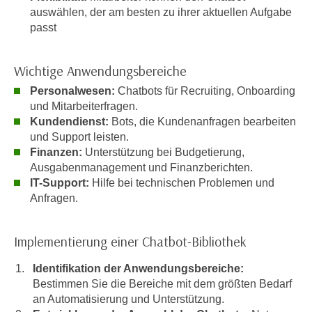
h
r
auswählen, der am besten zu ihrer aktuellen Aufgabe
e
e
passt
n
C
I
o
Wichtige Anwendungsbereiche
h
o
r
Personalwesen:
Chatbots für Recruiting, Onboarding
k
e
und Mitarbeiterfragen.
i
Kundendienst:
Bots, die Kundenanfragen bearbeiten
D
e
und Support leisten.
a
s
Finanzen:
Unterstützung bei Budgetierung,
t
f
Ausgabenmanagement und Finanzberichten.
e
ü
IT-Support:
Hilfe bei technischen Problemen und
n
r
Anfragen.
k
M
e
a
i
Implementierung einer Chatbot-Bibliothek
r
n
k
Identifikation der Anwendungsbereiche:
e
e
Bestimmen Sie die Bereiche mit dem größten Bedarf
m
t
an Automatisierung und Unterstützung.
d
i