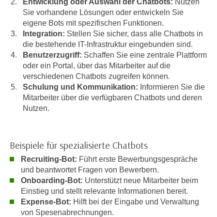
Entwicklung oder Auswahl der Chatbots:
Nutzen
e
n
Sie vorhandene Lösungen oder entwickeln Sie
m
g
eigene Bots mit spezifischen Funktionen.
E
Integration:
Stellen Sie sicher, dass alle Chatbots in
z
U
die bestehende IT-Infrastruktur eingebunden sind.
w
-
Benutzerzugriff:
Schaffen Sie eine zentrale Plattform
e
D
oder ein Portal, über das Mitarbeiter auf die
c
verschiedenen Chatbots zugreifen können.
a
k
Schulung und Kommunikation:
Informieren Sie die
t
e
Mitarbeiter über die verfügbaren Chatbots und deren
e
u
Nutzen.
n
n
s
d
c
O
Beispiele für spezialisierte Chatbots
h
p
u
Recruiting-Bot:
Führt erste Bewerbungsgespräche
t
und beantwortet Fragen von Bewerbern.
t
i
Onboarding-Bot:
Unterstützt neue Mitarbeiter beim
z
m
Einstieg und stellt relevante Informationen bereit.
r
i
Expense-Bot:
Hilft bei der Eingabe und Verwaltung
e
e
von Spesenabrechnungen.
c