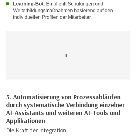
r
Learning-Bot:
Empfiehlt Schulungen und
h
u
Weiterbildungsmaßnahmen basierend auf den
t
n
individuellen Profilen der Mitarbeiter.
a
g
n
s
g
z
e
w
m
e
e
c
s
k
s
e
e
g
n
e
e
5. Automatisierung von Prozessabläufen
s
n
durch systematische Verbindung einzelner
e
S
AI-Assistants und weiteren AI-Tools und
t
c
z
Applikationen
h
t
Die Kraft der Integration
u
.