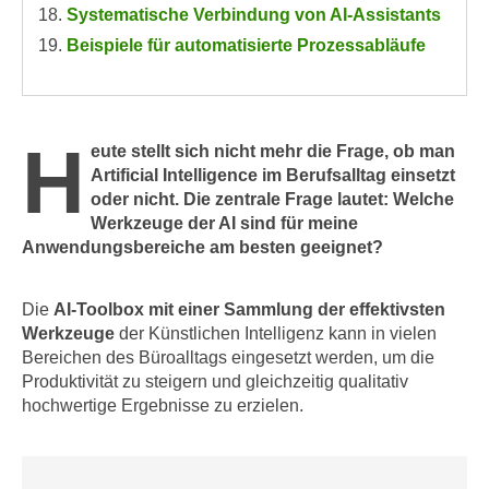
i
Systematische Verbindung von AI-Assistants
e
k
F
Beispiele für automatisierte Prozessabläufe
a
u
n
n
i
k
s
H
t
eute stellt sich nicht mehr die Frage, ob man
c
i
Artificial Intelligence im Berufsalltag einsetzt
h
oder nicht. Die zentrale Frage lautet: Welche
o
e
Werkzeuge der AI sind für meine
n
n
Anwendungsbereiche am besten geeignet?
d
U
e
n
r
Die
AI-Toolbox mit einer Sammlung der effektivsten
t
W
Werkzeuge
der Künstlichen Intelligenz kann in vielen
e
e
Bereichen des Büroalltags eingesetzt werden, um die
r
Produktivität zu steigern und gleichzeitig qualitativ
b
n
hochwertige Ergebnisse zu erzielen.
s
e
e
h
i
m
t