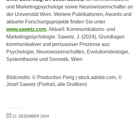
e
i
und Marketingpsychologe sowie Neurowissenschafter an
r
o
der Universität Wien. Weitere Publikationen, Awards und
i
n
aktuelle Forschungsprojekte finden Sie unter
k
e
www.sawetz.com
. Aktuell: Kommunikations- und
a
n
Marketingpsychologie. Sawetz, J. (2024), Grundlagen
n
z
kommunikativer und persuasiver Prozesse aus
i
u
Psychologie, Neurowissenschaften, Evolutionsbiologie,
s
d
Systemtheorie und Semiotik. Wien
c
e
h
n
e
Bildcredits:
© Production Perig | stock.adobe.com, ©
C
Josef Sawetz (Portrait, alle Grafiken)
R
o
e
o
g
k
i
i
e
12. DEZEMBER 2024
e
r
s
u
f
n
i