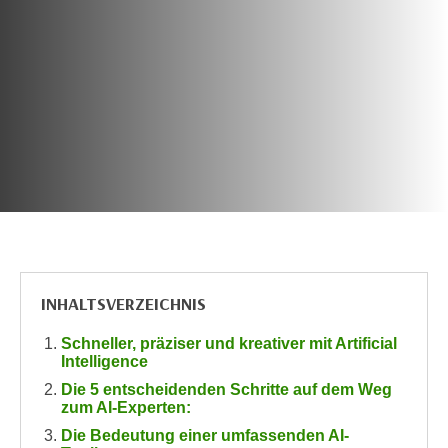
c
i
h
m
t
m
e
u
n
n
S
g
i
v
e
e
,
r
d
w
a
e
s
n
INHALTSVERZEICHNIS
s
d
w
e
Schneller, präziser und kreativer mit Artificial
i
n
Intelligence
r
w
Die 5 entscheidenden Schritte auf dem Weg
a
i
zum AI-Experten:
u
r
Die Bedeutung einer umfassenden AI-
c