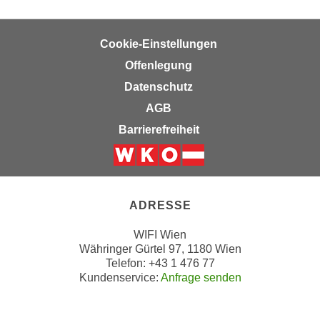
“
k
Cookie-Einstellungen
ö
Offenlegung
n
n
Datenschutz
e
AGB
n
Barrierefreiheit
S
i
e
Weiter zur Website der Wirts
I
h
ADRESSE
r
WIFI Wien
e
Währinger Gürtel 97, 1180 Wien
C
Telefon: +43 1 476 77
o
Kundenservice:
Anfrage senden
o
k