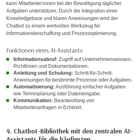
kann Mitarbeiter:innen bei der Bewältigung täglicher
a
h
Aufgaben unterstützen. Durch die Integration einer
t
m
Knowledgebase und klaren Anweisungen wird der
e
e
Chatbot zu einem wertvollen Werkzeug für
n
O
Informationsbeschaffung und Prozessoptimierung.
a
n
u
l
Funktionen eines AI-Assistants
c
i
h
Informationsabruf:
Zugriff auf Unternehmenswissen,
n
a
Richtlinien und Dokumentationen.
e
n
Anleitung und Schulung:
Schritt-für-Schritt-
-
U
Anweisungen für bestimmte Prozesse oder Aufgaben.
J
Automatisierung:
Ausführung einfacher Aufgaben
n
o
wie Terminplanung oder Dateneingabe.
t
u
Kommunikation:
Beantwortung von
e
r
Mitarbeiteranfragen in Echtzeit.
r
n
n
e
e
y
4. Chatbot-Bibliothek mit den zentralen AI-
h
z
Assistants für die häufigsten
m