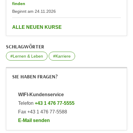
t
finden
n
e
Beginnt am
24.11.2026
e
n
r
s
anzeigen
ALLE NEUEN KURSE
l
c
a
h
n
u
SCHLAGWÖRTER
g
t
#Lernen & Leben
#Karriere
e
z
n
e
k
r
SIE HABEN FRAGEN?
a
k
n
l
n
ä
WIFI-Kundenservice
.
r
Telefon
+43 1 476 77-5555
u
Fax +43 1 476 77-5588
n
E-Mail senden
g
an WIFI-Kundenservice: https://www.wifiwien.at/art
.