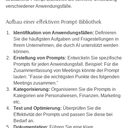
n
verschiedener Anwendungsfälle.
e
,
l
g
e
Aufbau einer effektiven Prompt-Bibliothek
e
v
l
Identifikation von Anwendungsfällen:
Definieren
a
a
Sie die häufigsten Aufgaben und Fragestellungen in
n
n
Ihrem Unternehmen, die durch AI unterstützt werden
t
können.
g
e
Erstellung von Prompts:
Entwickeln Sie spezifische
e
I
Prompts für jeden Anwendungsfall. Beispiel: Für die
n
n
Zusammenfassung von Meetings könnte der Prompt
I
h
lauten: "Fasse die wichtigsten Punkte des folgenden
h
a
Meetings zusammen."
r
l
Kategorisierung:
Organisieren Sie die Prompts in
e
t
Kategorien wie Personalwesen, Finanzen, Marketing
d
etc.
e
u
Test und Optimierung:
Überprüfen Sie die
a
r
Effektivität der Prompts und passen Sie diese bei
n
c
Bedarf an.
z
Dokumentation:
Führen Sie eine klare
h