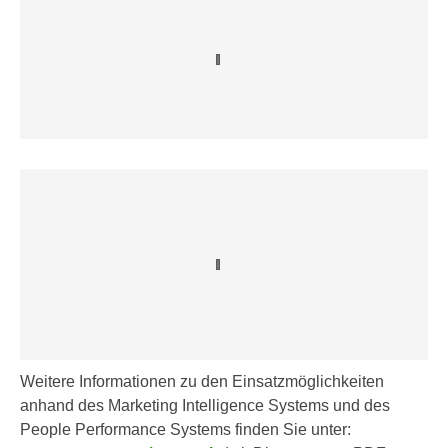
t
A
e
u
g
f
e
l
n
i
i
s
e
t
ß
u
e
n
n
g
u
d
n
e
d
r
i
P
n
a
s
Weitere Informationen zu den Einsatzmöglichkeiten
r
b
anhand des Marketing Intelligence Systems und des
t
e
People Performance Systems finden Sie unter:
n
s