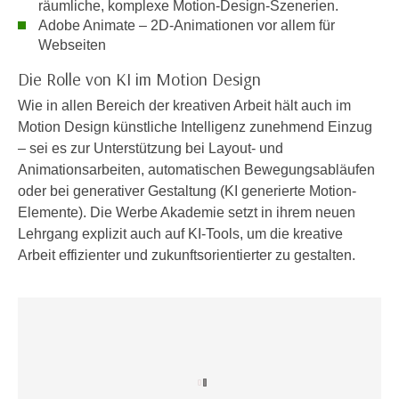
räumliche, komplexe Motion-Design-Szenerien.
e
e
Adobe Animate – 2D-Animationen vor allem für
n
n
Webseiten
e
o
Die Rolle von KI im Motion Design
i
t
n
Wie in allen Bereich der kreativen Arbeit hält auch im
w
s
Motion Design künstliche Intelligenz zunehmend Einzug
e
e
– sei es zur Unterstützung bei Layout- und
n
t
Animationsarbeiten, automatischen Bewegungsabläufen
d
z
oder bei generativer Gestaltung (KI generierte Motion-
i
e
Elemente). Die Werbe Akademie setzt in ihrem neuen
g
n
Lehrgang explizit auch auf KI-Tools, um die kreative
s
,
Arbeit effizienter und zukunftsorientierter zu gestalten.
i
w
n
e
d
l
.
c
W
h
e
e
n
s