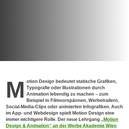
c
i
h
m
t
m
e
u
n
n
S
g
i
v
e
e
,
r
d
w
a
e
M
s
otion Design bedeutet statische Grafiken,
n
s
Typografie oder Illustrationen durch
d
Animation lebendig zu machen – zum
w
e
Beispiel in Filmvorspännen, Werbetrailern,
i
n
Social-Media-Clips oder animierten Infografiken. Auch
r
w
im App- und Webdesign spielt Motion Design eine
a
i
immer wichtigere Rolle. Der neue Lehrgang
„Motion
u
r
Design & Animation“ an der Werbe Akademie Wien
c