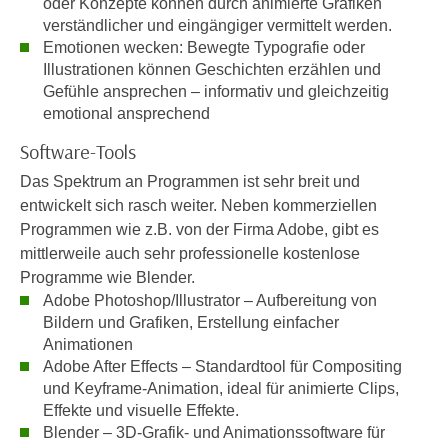
oder Konzepte können durch animierte Grafiken
i
e
verständlicher und eingängiger vermittelt werden.
k
F
Emotionen wecken: Bewegte Typografie oder
a
u
Illustrationen können Geschichten erzählen und
n
n
Gefühle ansprechen – informativ und gleichzeitig
i
k
emotional ansprechend
s
t
Software-Tools
c
i
h
Das Spektrum an Programmen ist sehr breit und
o
e
entwickelt sich rasch weiter. Neben kommerziellen
n
n
Programmen wie z.B. von der Firma Adobe, gibt es
d
U
mittlerweile auch sehr professionelle kostenlose
e
n
Programme wie Blender.
r
t
Adobe Photoshop/Illustrator – Aufbereitung von
W
e
Bildern und Grafiken, Erstellung einfacher
e
r
Animationen
b
Adobe After Effects – Standardtool für Compositing
n
s
und Keyframe-Animation, ideal für animierte Clips,
e
e
Effekte und visuelle Effekte.
h
i
Blender – 3D-Grafik- und Animationssoftware für
m
t