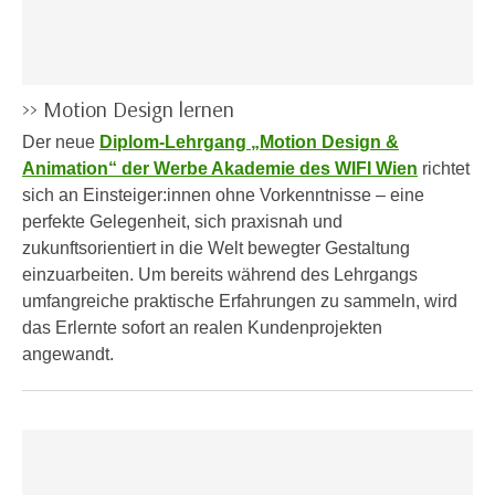
n
i
S
c
i
h
e
n
>> Motion Design lernen
a
i
u
Der neue
Diplom-Lehrgang „Motion Design &
c
f
Animation“ der Werbe Akademie des WIFI Wien
richtet
h
„
sich an Einsteiger:innen ohne Vorkenntnisse – eine
t
A
perfekte Gelegenheit, sich praxisnah und
d
l
zukunftsorientiert in die Welt bewegter Gestaltung
e
l
einzuarbeiten. Um bereits während des Lehrgangs
m
e
umfangreiche praktische Erfahrungen zu sammeln, wird
D
a
das Erlernte sofort an realen Kundenprojekten
a
k
angewandt.
t
z
e
e
n
p
s
t
c
i