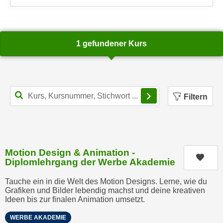
an WIFI-Kundenservice: https://www.wifiwien.at/art
k
z
i
w
e
e
-
c
1 gefundener Kurs
S
k
e
e
t
n
z
Filterbereich schl
u
Filtern
u
n
n
d
g
u
z
m
u
f
Motion Design & Animation -
Kurs
s
Diplomlehrgang der Werbe Akademie
ü
t
r
Tauche ein in die Welt des Motion Designs. Lerne, wie du
i
S
Grafiken und Bilder lebendig machst und deine kreativen
m
i
Ideen bis zur finalen Animation umsetzt.
m
e
WERBE AKADEMIE
e
r