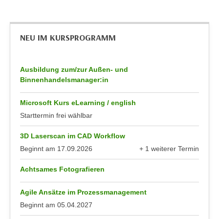
n
d
E
e
U
n
NEU IM KURSPROGRAMM
-
w
U
i
S
Ausbildung zum/zur Außen- und
r
A
Binnenhandelsmanager:in
z
u
i
n
Microsoft Kurs eLearning / english
e
t
Starttermin frei wählbar
l
e
o
3D Laserscan im CAD Workflow
r
r
w
Beginnt am
17.09.2026
+ 1 weiterer Termin
i
anzeigen
o
e
Achtsames Fotografieren
r
n
f
t
Agile Ansätze im Prozessmanagement
e
i
Beginnt am
05.04.2027
n
e
h