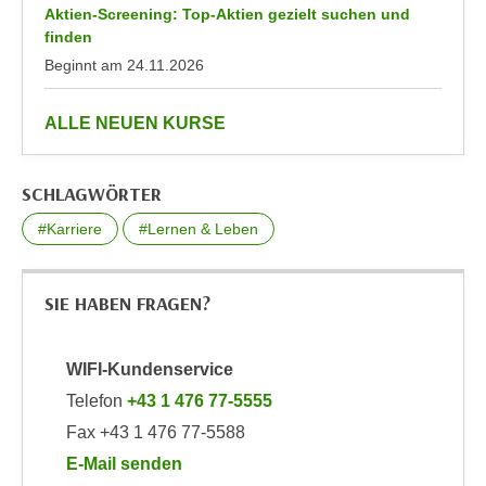
r
Aktien-Screening: Top-Aktien gezielt suchen und
a
t
finden
b
e
Beginnt am
24.11.2026
e
C
n
o
anzeigen
ALLE NEUEN KURSE
.
o
W
k
e
i
SCHLAGWÖRTER
n
e
#Karriere
#Lernen & Leben
n
s
S
z
i
u
SIE HABEN FRAGEN?
e
A
d
n
e
WIFI-Kundenservice
a
r
l
Telefon
+43 1 476 77-5555
C
y
Fax +43 1 476 77-5588
o
s
E-Mail senden
o
e