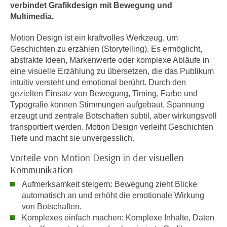
n
verbindet Grafikdesign mit Bewegung und
h
u
Multimedia.
C
r
o
Motion Design ist ein kraftvolles Werkzeug, um
C
o
Geschichten zu erzählen (Storytelling). Es ermöglicht,
o
abstrakte Ideen, Markenwerte oder komplexe Abläufe in
k
o
eine visuelle Erzählung zu übersetzen, die das Publikum
i
k
intuitiv versteht und emotional berührt. Durch den
e
i
gezielten Einsatz von Bewegung, Timing, Farbe und
s
e
Typografie können Stimmungen aufgebaut, Spannung
v
s
erzeugt und zentrale Botschaften subtil, aber wirkungsvoll
o
,
transportiert werden. Motion Design verleiht Geschichten
n
d
Tiefe und macht sie unvergesslich.
U
i
Vorteile von Motion Design in der visuellen
S
e
Kommunikation
-
f
a
Aufmerksamkeit steigern: Bewegung zieht Blicke
ü
m
automatisch an und erhöht die emotionale Wirkung
r
e
von Botschaften.
d
Komplexes einfach machen: Komplexe Inhalte, Daten
r
i