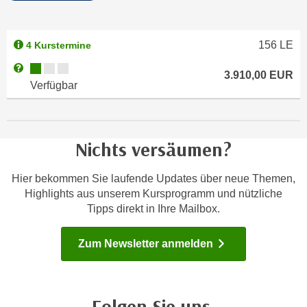
n
e
,
l
g
156
LE
4 Kurstermine
e
e
v
Kursverfügbarkeit:
Weitere Informationen zum Anmeldestatus "Verfügbar"
3.910,00
EUR
l
a
Verfügbar
a
n
n
t
g
e
e
Nichts versäumen?
I
n
n
I
Hier bekommen Sie laufende Updates über neue Themen,
h
h
Highlights aus unserem Kursprogramm und nützliche
a
r
Tipps direkt in Ihre Mailbox.
l
e
t
d
Zum Newsletter anmelden
e
u
a
r
n
c
z
Folgen Sie uns.
h