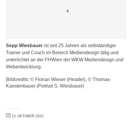
h
e
u
r
t
e
z
n
a
“
b
k
k
Sepp Wiesbauer
ist seit 25 Jahren als selbständiger
l
o
Trainer und Coach im Bereich Mediendesign tätig und
i
m
unterrichtet an der FHWien der WKW Mediendesign und
c
m
Webentwicklung.
k
e
e
Bildcredits:
© Florian Wieser (Header), © Thomas-
n
n
Kaestenbauer (Portrait S. Wiesbauer)
z
,
w
v
i
e
s
r
c
13. OKTOBER 2025
w
h
e
e
n