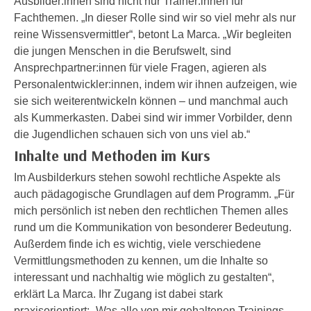
Ausbilder:innen sind nicht nur Trainer:innen für
e
e
Fachthemen. „In dieser Rolle sind wir so viel mehr als nur
n
n
reine Wissensvermittler“, betont La Marca. „Wir begleiten
e
o
die jungen Menschen in die Berufswelt, sind
i
t
Ansprechpartner:innen für viele Fragen, agieren als
n
w
Personalentwickler:innen, indem wir ihnen aufzeigen, wie
s
e
sie sich weiterentwickeln können – und manchmal auch
e
n
als Kummerkasten. Dabei sind wir immer Vorbilder, denn
t
d
die Jugendlichen schauen sich von uns viel ab.“
z
i
Inhalte und Methoden im Kurs
e
g
n
Im Ausbilderkurs stehen sowohl rechtliche Aspekte als
s
,
auch pädagogische Grundlagen auf dem Programm. „Für
i
w
mich persönlich ist neben den rechtlichen Themen alles
n
e
rund um die Kommunikation von besonderer Bedeutung.
d
l
Außerdem finde ich es wichtig, viele verschiedene
.
c
Vermittlungsmethoden zu kennen, um die Inhalte so
W
h
interessant und nachhaltig wie möglich zu gestalten“,
e
e
erklärt La Marca. Ihr Zugang ist dabei stark
n
s
praxisorientiert: „Was alle von mir gehaltenen Trainings