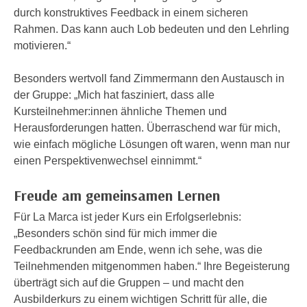
n
durch konstruktives Feedback in einem sicheren
d
E
Rahmen. Das kann auch Lob bedeuten und den Lehrling
e
U
motivieren.“
n
-
w
U
Besonders wertvoll fand Zimmermann den Austausch in
i
S
der Gruppe: „Mich hat fasziniert, dass alle
r
A
Kursteilnehmer:innen ähnliche Themen und
z
u
Herausforderungen hatten. Überraschend war für mich,
i
n
wie einfach mögliche Lösungen oft waren, wenn man nur
e
t
einen Perspektivenwechsel einnimmt.“
l
e
o
r
Freude am gemeinsamen Lernen
r
w
i
Für La Marca ist jeder Kurs ein Erfolgserlebnis:
o
e
„Besonders schön sind für mich immer die
r
n
Feedbackrunden am Ende, wenn ich sehe, was die
f
t
Teilnehmenden mitgenommen haben.“ Ihre Begeisterung
e
i
überträgt sich auf die Gruppen – und macht den
n
e
Ausbilderkurs zu einem wichtigen Schritt für alle, die
h