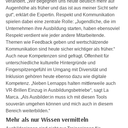
verändert. „Wir begegnen uns heute deutlich mehr auf
i
e
Augenhöhe als früher und das ist aus meiner Sicht sehr
k
F
gut“, erklärt die Expertin. Respekt und Kommunikation
a
u
spielen dabei eine zentrale Rolle: „Jugendliche, die im
n
n
Unternehmen ihre Ausbildung starten, haben ebensoviel
i
k
Respekt verdient wie jeder andere Mitarbeitende.
s
t
Themen wie Feedback geben und wertschätzende
c
i
Kommunikation sind heute sicher wichtiger als früher.“
h
o
Auch neue Kompetenzen sind gefragt. Offenheit für
e
n
unterschiedliche kulturelle Hintergründe und
n
d
Fingerspitzengefühl im Umgang mit Diversität und
U
e
Inklusion gehören heute ebenso dazu wie digitale
n
r
Kompetenz. „Neben Lernapps halten mittlerweile auch
t
W
VR-Brillen Einzug in Ausbildungsbetriebe“, sagt La
e
e
Marca. „Als Ausbilder:in muss ich mit diesen Tools
r
b
souverän umgehen können und mich auch in diesem
n
s
Bereich weiterbilden.“
e
e
Mehr als nur Wissen vermitteln
h
i
m
t