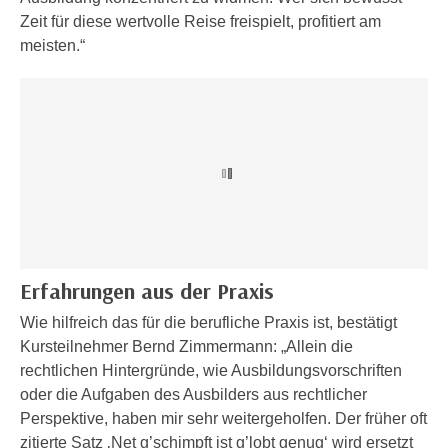
h
e
Zeit für diese wertvolle Reise freispielt, profitiert am
u
r
meisten.“
t
e
z
n
a
“
b
k
k
l
o
i
m
c
m
k
e
e
n
n
Erfahrungen aus der Praxis
z
,
w
Wie hilfreich das für die berufliche Praxis ist, bestätigt
v
i
Kursteilnehmer Bernd Zimmermann: „Allein die
e
s
rechtlichen Hintergründe, wie Ausbildungsvorschriften
r
c
oder die Aufgaben des Ausbilders aus rechtlicher
w
h
Perspektive, haben mir sehr weitergeholfen. Der früher oft
e
e
zitierte Satz ‚Net g’schimpft ist g’lobt genug‘ wird ersetzt
n