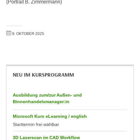
(Portrait B. Zimmermann)
k
z
i
w
e
e
-
c
S
9. OKTOBER 2025
k
e
e
t
n
z
u
u
n
n
d
NEU IM KURSPROGRAMM
g
u
z
m
u
f
Ausbildung zum/zur Außen- und
s
Binnenhandelsmanager:in
ü
t
r
i
Microsoft Kurs eLearning / english
S
m
Starttermin frei wählbar
i
m
e
e
3D Laserscan im CAD Workflow
r