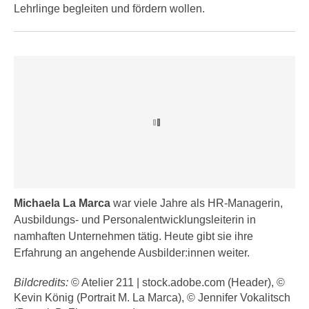
r
Lehrlinge begleiten und fördern wollen.
a
t
b
e
e
C
n
o
.
o
W
k
e
i
n
e
n
s
S
z
i
u
e
Michaela La Marca
war viele Jahre als HR-Managerin,
A
d
Ausbildungs- und Personalentwicklungsleiterin in
n
e
namhaften Unternehmen tätig. Heute gibt sie ihre
a
r
Erfahrung an angehende Ausbilder:innen weiter.
l
C
y
o
Bildcredits:
© Atelier 211 | stock.adobe.com (Header), ©
s
o
Kevin König (Portrait M. La Marca), © Jennifer Vokalitsch
e