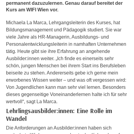
n
permanent dazuzulernen. Genau darauf bereitet der
h
u
Kurs am WIFI Wien vor.
C
r
o
Michaela La Marca, Lehrgangsleiterin des Kurses, hat
C
o
Bildungsmanagement und Pädagogik studiert. Sie war
o
k
viele Jahre als HR-Managerin, Ausbildungs- und
o
i
Personalentwicklungsleiterin in namhaften Unternehmen
k
e
tätig. Heute gibt sie ihre Erfahrung an angehende
i
s
Ausbilder:innen weiter. „Ich finde es einerseits sehr
e
v
schön, jungen Menschen bei ihrem Start ins Berufsleben
s
o
beiseite zu stehen. Andererseits gebe ich gerne mein
,
n
erworbenes Wissen weiter – und was oft vergessen wird:
d
U
Von Jugendlichen kann man sehr viel lernen. Besonders
i
S
dieses gegenseitige Voneinanderlernen halte ich für sehr
e
-
wertvoll“, sagt La Marca.
f
a
Lehrlingsausbilder:innen: Eine Rolle im
ü
m
r
Wandel
e
d
Die Anforderungen an Ausbilder:innen haben sich
r
i