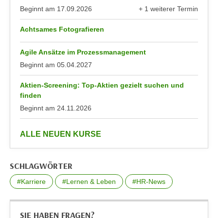
n
Beginnt am
17.09.2026
+ 1 weiterer Termin
e
anzeigen
,
l
Achtsames Fotografieren
g
e
e
v
Agile Ansätze im Prozessmanagement
l
a
Beginnt am
05.04.2027
a
n
n
t
Aktien-Screening: Top-Aktien gezielt suchen und
g
e
finden
e
I
Beginnt am
24.11.2026
n
n
I
h
anzeigen
ALLE NEUEN KURSE
h
a
r
l
e
t
SCHLAGWÖRTER
d
e
#Karriere
#Lernen & Leben
#HR-News
u
a
r
n
c
z
SIE HABEN FRAGEN?
h