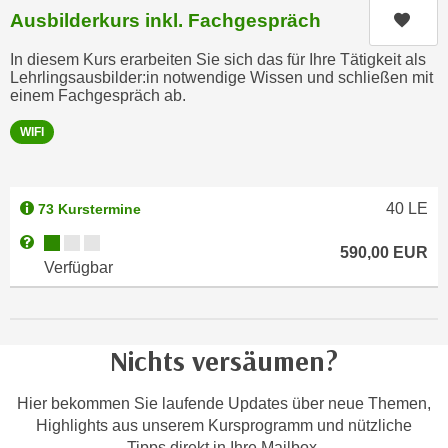
n
b
Ausbilderkurs inkl. Fachgespräch
Kurs
p
e
e
In diesem Kurs erarbeiten Sie sich das für Ihre Tätigkeit als
r
Lehrlingsausbilder:in notwendige Wissen und schließen mit
r
h
einem Fachgespräch ab.
s
i
o
WIFI
n
n
a
e
u
n
s
40
LE
73 Kurstermine
b
e
Kursverfügbarkeit:
Weitere Informationen zum Anmeldestatus "Verfügbar"
e
590,00
EUR
i
Verfügbar
z
n
o
e
g
a
e
n
Nichts versäumen?
n
g
e
e
Hier bekommen Sie laufende Updates über neue Themen,
n
n
Highlights aus unserem Kursprogramm und nützliche
D
e
Tipps direkt in Ihre Mailbox.