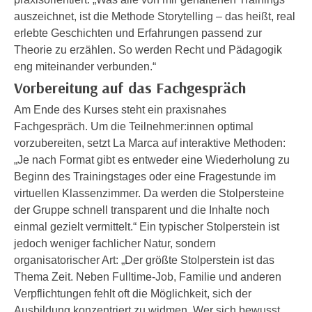
n
i
auszeichnet, ist die Methode Storytelling – das heißt, real
S
c
erlebte Geschichten und Erfahrungen passend zur
i
h
Theorie zu erzählen. So werden Recht und Pädagogik
e
n
eng miteinander verbunden.“
a
i
Vorbereitung auf das Fachgespräch
u
c
f
Am Ende des Kurses steht ein praxisnahes
h
„
Fachgespräch. Um die Teilnehmer:innen optimal
t
A
vorzubereiten, setzt La Marca auf interaktive Methoden:
d
l
„Je nach Format gibt es entweder eine Wiederholung zu
e
l
Beginn des Trainingstages oder eine Fragestunde im
m
e
virtuellen Klassenzimmer. Da werden die Stolpersteine
D
a
der Gruppe schnell transparent und die Inhalte noch
a
k
einmal gezielt vermittelt.“ Ein typischer Stolperstein ist
t
z
jedoch weniger fachlicher Natur, sondern
e
e
organisatorischer Art: „Der größte Stolperstein ist das
n
p
Thema Zeit. Neben Fulltime-Job, Familie und anderen
s
t
Verpflichtungen fehlt oft die Möglichkeit, sich der
c
i
Ausbildung konzentriert zu widmen. Wer sich bewusst