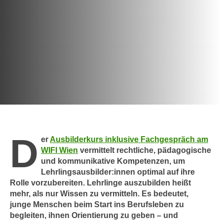
c
i
h
m
t
m
e
u
n
n
S
g
i
v
e
e
,
r
d
w
a
e
D
s
er
Ausbilderkurs inklusive Fachgespräch am
n
s
WIFI Wien
vermittelt rechtliche, pädagogische
d
und kommunikative Kompetenzen, um
w
e
Lehrlingsausbilder:innen optimal auf ihre
i
n
Rolle vorzubereiten. Lehrlinge auszubilden heißt
r
w
mehr, als nur Wissen zu vermitteln. Es bedeutet,
a
i
junge Menschen beim Start ins Berufsleben zu
u
r
begleiten, ihnen Orientierung zu geben – und
c