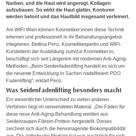
n
Narben, und die Haut wird angeregt, Kollagen
h
u
aufzubauen. So wirkt die Haut glatter, Konturen
C
werden betont und das Hautbild insgesamt verfeinert.
r
o
C
o
Am WIFI Wien können Kosmetiker:innen diese Technik
o
k
erlernen und professionell in ihr Behandlungsangebot
o
i
integrieren. Bettina Penz, Kosmetikexpertin und WIFI-
k
e
Kursleiterin der Ausbildung zum/zur Kosmetiker:in,
i
s
beschäftigt sich seit Längerem mit modernen Anti-Aging-
e
v
Methoden. „Beim Seidenfadenlifting handelt es sich um
s
o
die neueste Entwicklung in Sachen nadelfreiem PDO
,
n
Fadenlifting“, erklärt Penz.
d
U
Was Seidenfadenlifting besonders macht
i
S
e
Ein wesentlicher Unterschied zu vielen anderen
-
f
Verfahren liegt im verwendeten Material. „Die Fäden für
a
ü
diese neue Anti-Aging-Behandlung werden aus
m
r
Seidenraupen-Fibroin-Protein hergestellt. Dieses
e
d
zeichnet sich durch die hervorragende Biokompatibilität
r
i
aus. Die ästhetische Medizin hat nun zusätzlich für sich