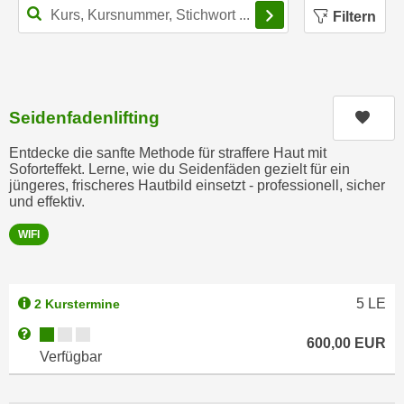
Filterbereich schl
n
b
Filtern
p
e
e
r
r
h
s
i
o
Seidenfadenlifting
Kurs
n
n
a
Entdecke die sanfte Methode für straffere Haut mit
e
u
Soforteffekt. Lerne, wie du Seidenfäden gezielt für ein
n
jüngeres, frischeres Hautbild einsetzt - professionell, sicher
s
b
und effektiv.
e
e
i
WIFI
z
n
o
e
g
a
5
LE
2 Kurstermine
e
n
n
Kursverfügbarkeit:
Weitere Informationen zum Anmeldestatus "Verfügbar"
g
600,00
EUR
e
Verfügbar
e
n
n
D
e