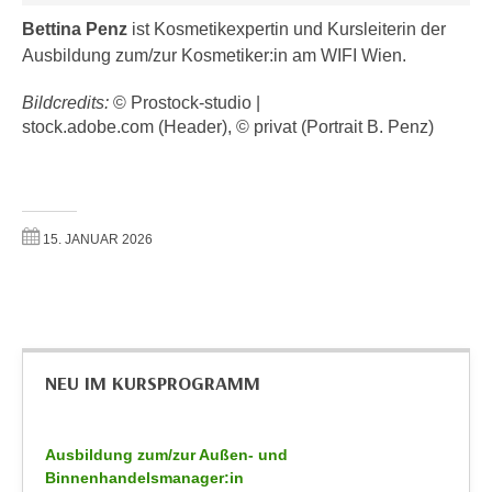
k
z
Bettina Penz
ist Kosmetikexpertin und Kursleiterin der
i
w
Ausbildung zum/zur Kosmetiker:in am WIFI Wien.
e
e
-
c
Bildcredits:
© Prostock-studio |
S
k
stock.adobe.com (Header), © privat (Portrait B. Penz)
e
e
t
n
z
u
u
n
15. JANUAR 2026
n
d
g
u
z
m
u
f
s
ü
t
NEU IM KURSPROGRAMM
r
i
S
m
i
Ausbildung zum/zur Außen- und
m
e
Binnenhandelsmanager:in
e
r