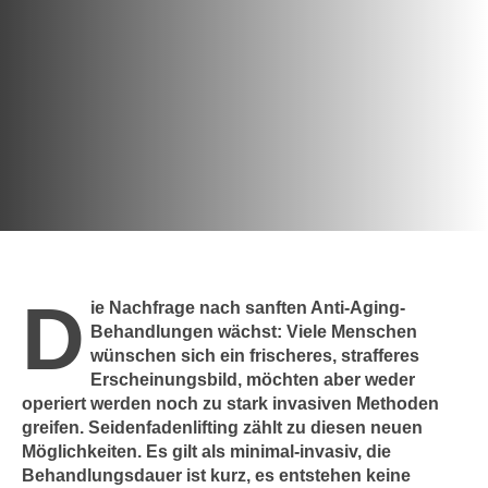
c
i
h
m
t
m
e
u
n
n
S
g
i
v
e
e
,
r
d
w
a
e
D
s
ie Nachfrage nach sanften Anti-Aging-
n
s
Behandlungen wächst: Viele Menschen
d
wünschen sich ein frischeres, strafferes
w
e
Erscheinungsbild, möchten aber weder
i
n
operiert werden noch zu stark invasiven Methoden
r
w
greifen. Seidenfadenlifting zählt zu diesen neuen
a
i
Möglichkeiten. Es gilt als minimal-invasiv, die
u
r
Behandlungsdauer ist kurz, es entstehen keine
c