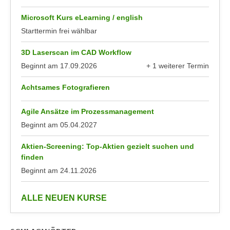
n
e
Microsoft Kurs eLearning / english
,
l
Starttermin frei wählbar
g
e
e
v
3D Laserscan im CAD Workflow
l
a
Beginnt am
17.09.2026
+ 1 weiterer Termin
a
n
anzeigen
n
t
Achtsames Fotografieren
g
e
e
I
Agile Ansätze im Prozessmanagement
n
n
Beginnt am
05.04.2027
I
h
h
Aktien-Screening: Top-Aktien gezielt suchen und
a
r
finden
l
e
Beginnt am
24.11.2026
t
d
e
u
a
anzeigen
ALLE NEUEN KURSE
r
n
c
z
h