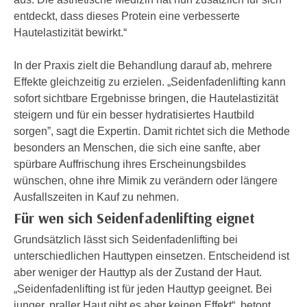
i
e
entdeckt, dass dieses Protein eine verbesserte
k
F
Hautelastizität bewirkt.“
a
u
n
n
In der Praxis zielt die Behandlung darauf ab, mehrere
i
k
Effekte gleichzeitig zu erzielen. „Seidenfadenlifting kann
s
t
sofort sichtbare Ergebnisse bringen, die Hautelastizität
c
i
steigern und für ein besser hydratisiertes Hautbild
h
o
sorgen”, sagt die Expertin. Damit richtet sich die Methode
e
n
besonders an Menschen, die sich eine sanfte, aber
n
d
spürbare Auffrischung ihres Erscheinungsbildes
U
e
wünschen, ohne ihre Mimik zu verändern oder längere
n
r
Ausfallszeiten in Kauf zu nehmen.
t
W
Für wen sich Seidenfadenlifting eignet
e
e
r
Grundsätzlich lässt sich Seidenfadenlifting bei
b
n
unterschiedlichen Hauttypen einsetzen. Entscheidend ist
s
e
aber weniger der Hauttyp als der Zustand der Haut.
e
h
„Seidenfadenlifting ist für jeden Hauttyp geeignet. Bei
i
m
junger, praller Haut gibt es aber keinen Effekt“, betont
t