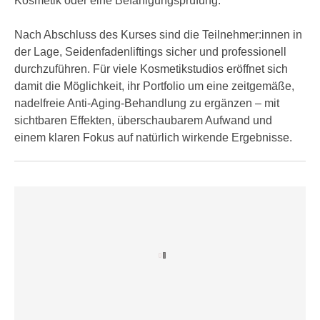
Kosmetik oder eine Befähigungsprüfung.
r
a
t
b
Nach Abschluss des Kurses sind die Teilnehmer:innen in
e
e
der Lage, Seidenfadenliftings sicher und professionell
C
n
durchzuführen. Für viele Kosmetikstudios eröffnet sich
o
.
damit die Möglichkeit, ihr Portfolio um eine zeitgemäße,
o
W
nadelfreie Anti-Aging-Behandlung zu ergänzen – mit
k
e
sichtbaren Effekten, überschaubarem Aufwand und
i
n
einem klaren Fokus auf natürlich wirkende Ergebnisse.
e
n
s
S
z
i
u
e
A
d
n
e
a
r
l
C
y
o
s
o
e