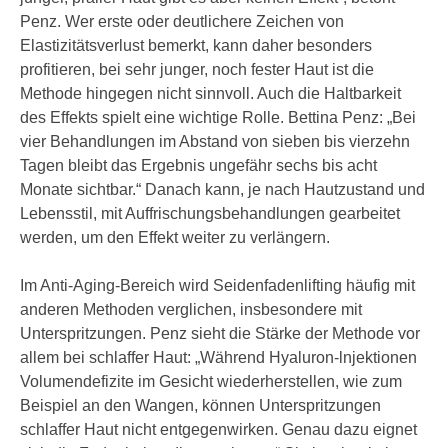
e
Penz. Wer erste oder deutlichere Zeichen von
e
n
Elastizitätsverlust bemerkt, kann daher besonders
n
e
profitieren, bei sehr junger, noch fester Haut ist die
o
i
Methode hingegen nicht sinnvoll. Auch die Haltbarkeit
t
n
des Effekts spielt eine wichtige Rolle. Bettina Penz: „Bei
w
s
vier Behandlungen im Abstand von sieben bis vierzehn
e
e
Tagen bleibt das Ergebnis ungefähr sechs bis acht
n
t
Monate sichtbar.“ Danach kann, je nach Hautzustand und
d
z
Lebensstil, mit Auffrischungsbehandlungen gearbeitet
i
e
werden, um den Effekt weiter zu verlängern.
g
n
s
,
Im Anti-Aging-Bereich wird Seidenfadenlifting häufig mit
i
w
anderen Methoden verglichen, insbesondere mit
n
e
Unterspritzungen. Penz sieht die Stärke der Methode vor
d
l
allem bei schlaffer Haut: „Während Hyaluron-lnjektionen
.
c
Volumendefizite im Gesicht wiederherstellen, wie zum
W
h
Beispiel an den Wangen, können Unterspritzungen
e
e
schlaffer Haut nicht entgegenwirken. Genau dazu eignet
n
s