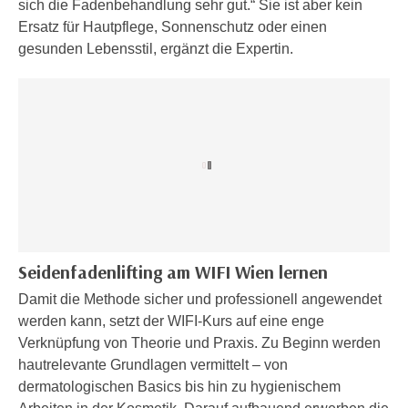
sich die Fadenbehandlung sehr gut.“ Sie ist aber kein
n
i
Ersatz für Hautpflege, Sonnenschutz oder einen
S
c
gesunden Lebensstil, ergänzt die Expertin.
i
h
e
n
a
i
u
c
f
h
„
t
A
d
l
e
l
m
e
D
a
Seidenfadenlifting am WIFI Wien lernen
a
k
Damit die Methode sicher und professionell angewendet
t
z
werden kann, setzt der WIFI-Kurs auf eine enge
e
e
Verknüpfung von Theorie und Praxis. Zu Beginn werden
n
p
hautrelevante Grundlagen vermittelt – von
s
t
dermatologischen Basics bis hin zu hygienischem
c
i