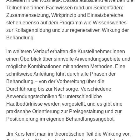
Arbeiten in der Kosmetik. Darauf aufbauend erwerben die
h
e
Teilnehmer:innen Fachwissen rund um Seidenfäden:
u
r
Zusammensetzung, Wirkprinzip und Einsatzbereiche
t
e
stehen ebenso auf dem Programm wie Wissenswertes
z
n
zur Kollagenbildung und zur regenerativen Wirkung der
a
“
Behandlung.
b
k
k
l
Im weiteren Verlauf erhalten die Kursteilnehmer:innen
o
i
einen Überblick über sinnvolle Anwendungsgebiete und
m
c
mögliche Kombinationen mit anderen Methoden. Eine
m
k
schrittweise Anleitung führt durch alle Phasen der
e
e
Behandlung – von der Vorbereitung über die
n
n
Durchführung bis zur Nachsorge. Verschiedene
z
,
Anwendungstechniken für unterschiedliche
w
v
Hautbedürfnisse werden vorgestellt, und es gibt eine
i
e
praxisnahe Orientierung zur Preisgestaltung und zur
s
r
Positionierung im eigenen Behandlungsangebot.
c
w
h
e
„Im Kurs lernt man im theoretischen Teil die Wirkung von
e
n