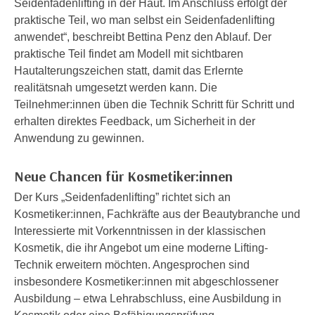
Seidenfadenlifting in der Haut. Im Anschluss erfolgt der
n
d
praktische Teil, wo man selbst ein Seidenfadenlifting
E
e
anwendet“, beschreibt Bettina Penz den Ablauf. Der
U
n
praktische Teil findet am Modell mit sichtbaren
-
w
Hautalterungszeichen statt, damit das Erlernte
U
i
realitätsnah umgesetzt werden kann. Die
S
r
Teilnehmer:innen üben die Technik Schritt für Schritt und
A
z
erhalten direktes Feedback, um Sicherheit in der
u
i
Anwendung zu gewinnen.
n
e
t
l
Neue Chancen für Kosmetiker:innen
e
o
r
Der Kurs „Seidenfadenlifting” richtet sich an
r
w
Kosmetiker:innen, Fachkräfte aus der Beautybranche und
i
o
Interessierte mit Vorkenntnissen in der klassischen
e
r
Kosmetik, die ihr Angebot um eine moderne Lifting-
n
f
Technik erweitern möchten. Angesprochen sind
t
e
insbesondere Kosmetiker:innen mit abgeschlossener
i
n
Ausbildung – etwa Lehrabschluss, eine Ausbildung in
e
h