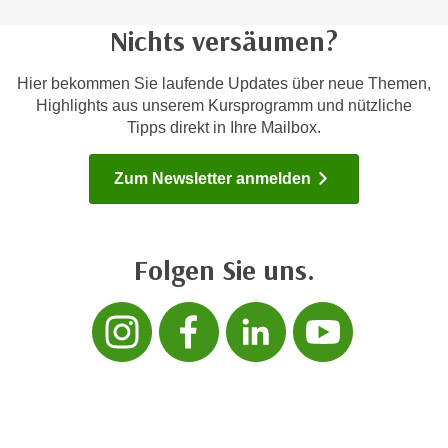
a
h
Nichts versäumen?
t
m
e
e
Hier bekommen Sie laufende Updates über neue Themen,
n
O
Highlights aus unserem Kursprogramm und nützliche
a
n
Tipps direkt in Ihre Mailbox.
u
l
c
i
Zum Newsletter anmelden
h
n
a
e
n
-
U
Folgen Sie uns.
J
n
o
t
Folgen sie uns 
Folgen sie 
Folgen s
Folg
u
e
r
r
n
n
e
e
y
h
z
m