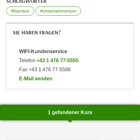
SCHLAGWÖRTER
u
d
z
#Karriere
#Unternehmertum
i
e
e
i
C
SIE HABEN FRAGEN?
g
o
e
o
n
WIFI-Kundenservice
k
.
i
Telefon
+43 1 476 77-5555
U
e
Fax +43 1 476 77-5588
m
s
I
E-Mail senden
e
h
an WIFI-Kundenservice: https://www.wifiwien.at/art
r
n
h
e
o
n
b
1 gefundener Kurs
d
e
a
n
r
e
ü