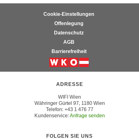
u
e
b
Cookie-Einstellungen
n
i
i
Offenlegung
e
n
t
Datenschutz
d
e
AGB
e
n
Barrierefreiheit
n
,
U
w
S
e
Weiter zur Website der Wirts
A
r
,
d
ADRESSE
b
e
e
WIFI Wien
n
Währinger Gürtel 97, 1180 Wien
i
w
Telefon: +43 1 476 77
w
e
Kundenservice:
Anfrage senden
e
i
l
t
c
FOLGEN SIE UNS
e