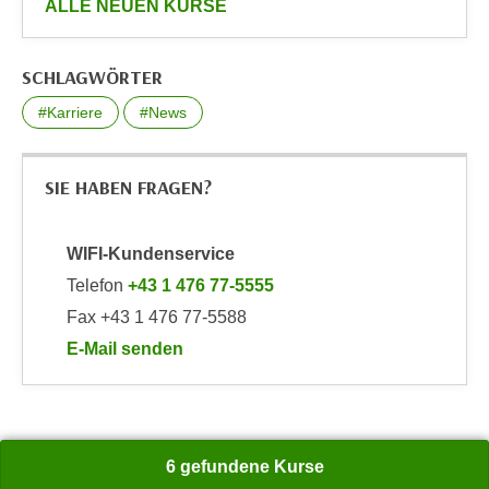
anzeigen
ALLE NEUEN KURSE
h
r
e
e
n
C
SCHLAGWÖRTER
I
o
h
#Karriere
#News
o
r
k
e
i
SIE HABEN FRAGEN?
D
e
a
s
t
f
WIFI-Kundenservice
e
ü
Telefon
+43 1 476 77-5555
n
r
Fax +43 1 476 77-5588
k
M
e
E-Mail senden
a
an WIFI-Kundenservice: https://www.wifiwien.at/art
i
r
n
k
e
e
m
t
6 gefundene Kurse
d
i