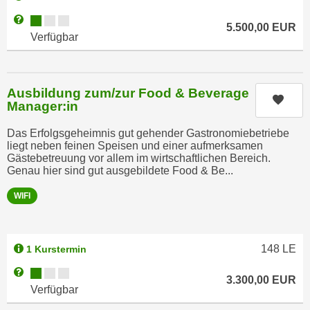
r
h
Kursverfügbarkeit:
Weitere Informationen zum Anmeldestatus "Verfügbar"
u
5.500,00
EUR
t
Verfügbar
n
a
g
n
s
g
z
Ausbildung zum/zur Food & Beverage
e
Kurs
w
Manager:in
m
e
e
Das Erfolgsgeheimnis gut gehender Gastronomiebetriebe
c
liegt neben feinen Speisen und einer aufmerksamen
s
k
Gästebetreuung vor allem im wirtschaftlichen Bereich.
s
Genau hier sind gut ausgebildete Food & Be...
e
e
g
WIFI
n
e
e
s
n
e
S
148
LE
1 Kurstermin
t
c
z
Kursverfügbarkeit:
Weitere Informationen zum Anmeldestatus "Verfügbar"
3.300,00
EUR
h
t
Verfügbar
u
.