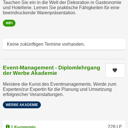
Tauchen Sie ein in die Welt der Dekoration in Gastronomie
,
n
und Hotellerie. Lernen Sie praktische Fähigkeiten für eine
S
beeindruckende Warenpräsentation.
d
i
a
WIFI
e
u
n
s
u
g
Keine zukünftigen Termine vorhanden.
r
e
e
w
i
ä
n
Event-Management - Diplomlehrgang
h
Kurs
der Werbe Akademie
g
l
e
t
Meistere die Kunst des Eventmanagements. Werde zum
s
e
Experten/zur Expertin für die Planung und Umsetzung
c
erfolgreicher Veranstaltungen.
P
h
a
WERBE AKADEMIE
r
r
ä
t
n
n
228
LE
1 Kurstermin
k