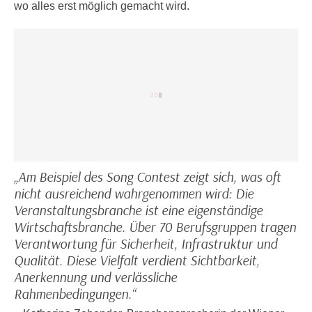
n
wo alles erst möglich gemacht wird.
b
p
e
e
r
r
h
s
i
o
n
n
a
e
u
n
s
b
e
e
„Am Beispiel des Song Contest zeigt sich, was oft
i
z
nicht ausreichend wahrgenommen wird: Die
n
o
Veranstaltungsbranche ist eine eigenständige
e
g
Wirtschaftsbranche. Über 70 Berufsgruppen tragen
a
e
Verantwortung für Sicherheit, Infrastruktur und
n
n
Qualität. Diese Vielfalt verdient Sichtbarkeit,
g
e
Anerkennung und verlässliche
e
n
Rahmenbedingungen.“
n
D
e