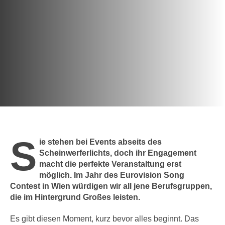
c
i
h
m
t
m
e
u
n
n
S
g
i
v
e
e
,
r
d
w
a
e
S
s
ie stehen bei Events abseits des
n
s
Scheinwerferlichts, doch ihr Engagement
d
macht die perfekte Veranstaltung erst
w
e
möglich. Im Jahr des Eurovision Song
i
n
Contest in Wien würdigen wir all jene Berufsgruppen,
r
w
die im Hintergrund Großes leisten.
a
i
u
r
Es gibt diesen Moment, kurz bevor alles beginnt. Das
c