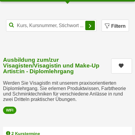
e
n
m
g
E
z
Filterbereich schl
Filtern
U
w
-
e
D
c
a
k
t
e
Ausbildung zum/zur
e
u
Visagisten/Visagistin und Make-Up
Kurs
n
Artist:in - Diplomlehrgang
n
s
d
Werden Sie VisagistIn mit unserem praxisorientierten
c
O
Diplomlehrgang. Sie erlernen Produktwissen, Farbtheorie
h
p
und Schminktechniken für verschiedene Anlässe in rund
u
zwei Dritteln praktischer Übungen.
t
t
i
WIFI
z
m
r
i
e
e
2 Kurstermine
c