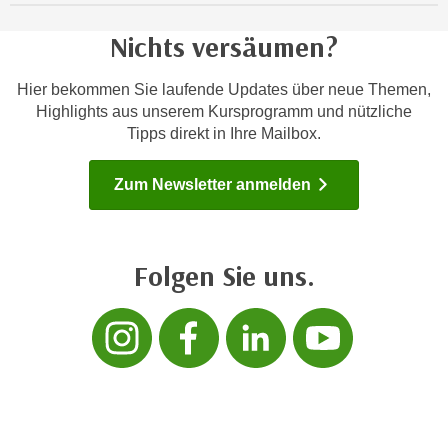
h
e
u
c
Nichts versäumen?
t
h
z
n
Hier bekommen Sie laufende Updates über neue Themen,
r
i
Highlights aus unserem Kursprogramm und nützliche
e
Tipps direkt in Ihre Mailbox.
s
c
c
h
h
Zum Newsletter anmelden
t
e
l
D
i
a
Folgen Sie uns.
c
t
h
e
Folgen sie uns 
Folgen sie 
Folgen s
Folg
e
n
n
.
R
E
e
i
c
n
h
e