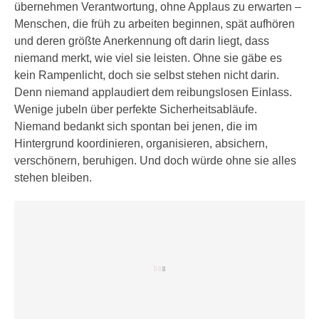
i
übernehmen Verantwortung, ohne Applaus zu erwarten –
e
k
Menschen, die früh zu arbeiten beginnen, spät aufhören
F
a
und deren größte Anerkennung oft darin liegt, dass
u
n
niemand merkt, wie viel sie leisten. Ohne sie gäbe es
n
i
kein Rampenlicht, doch sie selbst stehen nicht darin.
k
s
Denn niemand applaudiert dem reibungslosen Einlass.
t
c
Wenige jubeln über perfekte Sicherheitsabläufe.
i
h
Niemand bedankt sich spontan bei jenen, die im
o
e
Hintergrund koordinieren, organisieren, absichern,
n
n
verschönern, beruhigen. Und doch würde ohne sie alles
d
U
stehen bleiben.
e
n
r
t
W
e
e
r
b
n
s
e
e
h
i
m
t