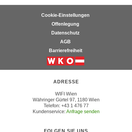
t
A
e
u
Cookie-Einstellungen
g
f
Offenlegung
e
l
n
Datenschutz
i
i
AGB
s
e
t
Barrierefreiheit
ß
u
e
n
Weiter zur Website der Wirts
n
g
u
d
ADRESSE
n
e
d
r
WIFI Wien
i
P
Währinger Gürtel 97, 1180 Wien
n
Telefon: +43 1 476 77
a
s
Kundenservice:
Anfrage senden
r
b
t
e
n
FOLGEN SIE UNS
s