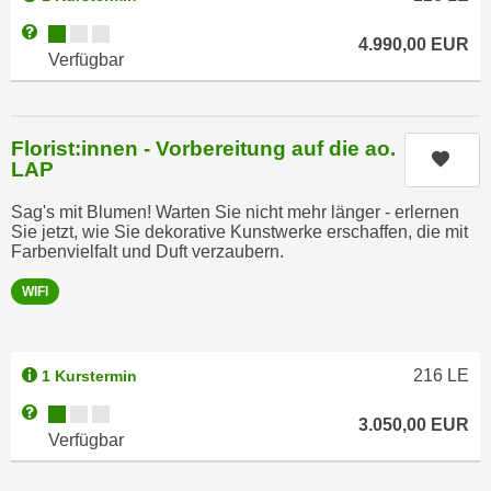
e
t
Kursverfügbarkeit:
Weitere Informationen zum Anmeldestatus "Verfügbar"
r
4.990,00
EUR
e
Verfügbar
p
,
e
b
r
i
s
Florist:innen - Vorbereitung auf die ao.
s
Kurs
o
LAP
k
n
e
Sag's mit Blumen! Warten Sie nicht mehr länger - erlernen
e
Sie jetzt, wie Sie dekorative Kunstwerke erschaffen, die mit
i
n
Farbenvielfalt und Duft verzaubern.
n
b
e
WIFI
e
d
z
a
o
t
216
LE
g
1 Kurstermin
e
e
Kursverfügbarkeit:
Weitere Informationen zum Anmeldestatus "Verfügbar"
n
3.050,00
EUR
n
Verfügbar
s
e
c
t