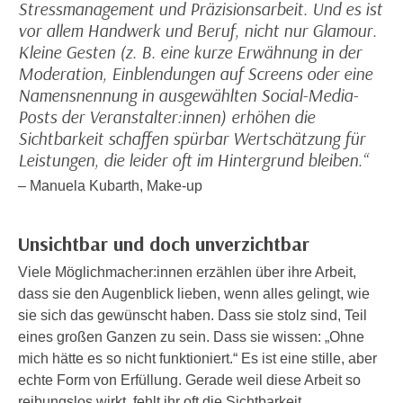
Stressmanagement und Präzisionsarbeit. Und es ist
n
d
vor allem Handwerk und Beruf, nicht nur Glamour.
E
e
Kleine Gesten (z. B. eine kurze Erwähnung in der
U
n
Moderation, Einblendungen auf Screens oder eine
-
w
Namensnennung in ausgewählten Social-Media-
U
i
Posts der Veranstalter:innen) erhöhen die
S
r
Sichtbarkeit schaffen spürbar Wertschätzung für
A
z
Leistungen, die leider oft im Hintergrund bleiben.“
u
i
– Manuela Kubarth, Make-up
n
e
t
l
e
o
Unsichtbar und doch unverzichtbar
r
r
Viele Möglichmacher:innen erzählen über ihre Arbeit,
w
i
dass sie den Augenblick lieben, wenn alles gelingt, wie
o
e
sie sich das gewünscht haben. Dass sie stolz sind, Teil
r
n
eines großen Ganzen zu sein. Dass sie wissen: „Ohne
f
t
mich hätte es so nicht funktioniert.“ Es ist eine stille, aber
e
i
echte Form von Erfüllung. Gerade weil diese Arbeit so
n
e
reibungslos wirkt, fehlt ihr oft die Sichtbarkeit.
h