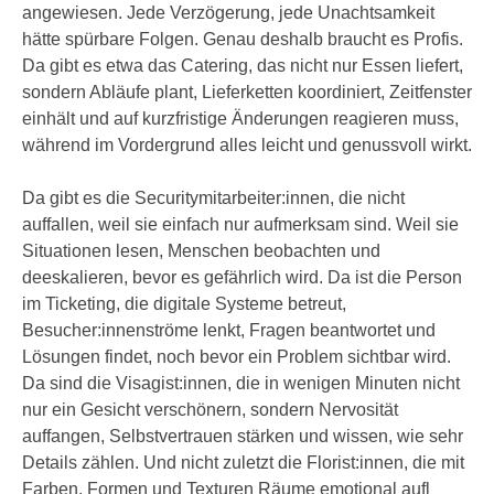
n
angewiesen. Jede Verzögerung, jede Unachtsamkeit
i
S
hätte spürbare Folgen. Genau deshalb braucht es Profis.
c
i
Da gibt es etwa das Catering, das nicht nur Essen liefert,
h
e
sondern Abläufe plant, Lieferketten koordiniert, Zeitfenster
n
a
einhält und auf kurzfristige Änderungen reagieren muss,
i
u
während im Vordergrund alles leicht und genussvoll wirkt.
c
f
h
„
Da gibt es die Securitymitarbeiter:innen, die nicht
t
A
auffallen, weil sie einfach nur aufmerksam sind. Weil sie
d
l
Situationen lesen, Menschen beobachten und
e
l
deeskalieren, bevor es gefährlich wird. Da ist die Person
m
e
im Ticketing, die digitale Systeme betreut,
D
a
Besucher:innenströme lenkt, Fragen beantwortet und
a
k
Lösungen findet, noch bevor ein Problem sichtbar wird.
t
z
Da sind die Visagist:innen, die in wenigen Minuten nicht
e
e
nur ein Gesicht verschönern, sondern Nervosität
n
p
auffangen, Selbstvertrauen stärken und wissen, wie sehr
s
t
Details zählen. Und nicht zuletzt die Florist:innen, die mit
c
i
Farben, Formen und Texturen Räume emotional aufl