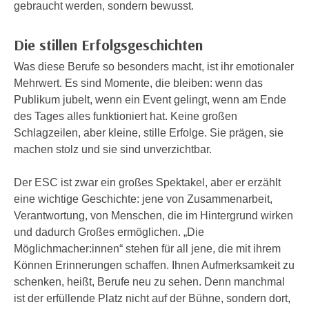
u
gebraucht werden, sondern bewusst.
d
z
i
e
Die stillen Erfolgsgeschichten
e
i
C
Was diese Berufe so besonders macht, ist ihr emotionaler
g
o
Mehrwert. Es sind Momente, die bleiben: wenn das
e
o
Publikum jubelt, wenn ein Event gelingt, wenn am Ende
n
k
des Tages alles funktioniert hat. Keine großen
.
i
Schlagzeilen, aber kleine, stille Erfolge. Sie prägen, sie
U
e
machen stolz und sie sind unverzichtbar.
m
s
I
e
Der ESC ist zwar ein großes Spektakel, aber er erzählt
h
r
eine wichtige Geschichte: jene von Zusammenarbeit,
n
h
Verantwortung, von Menschen, die im Hintergrund wirken
e
o
und dadurch Großes ermöglichen. „Die
n
b
Möglichmacher:innen“ stehen für all jene, die mit ihrem
d
e
Können Erinnerungen schaffen. Ihnen Aufmerksamkeit zu
a
n
schenken, heißt, Berufe neu zu sehen. Denn manchmal
r
e
ist der erfüllende Platz nicht auf der Bühne, sondern dort,
ü