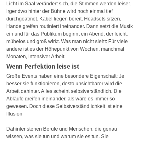
n
Licht im Saal verändert sich, die Stimmen werden leiser.
h
u
Irgendwo hinter der Bühne wird noch einmal tief
C
r
durchgeatmet. Kabel liegen bereit, Headsets sitzen,
o
C
Hände greifen routiniert ineinander. Dann setzt die Musik
o
o
ein und für das Publikum beginnt ein Abend, der leicht,
k
o
mühelos und groß wirkt. Was man nicht sieht: Für viele
i
k
andere ist es der Höhepunkt von Wochen, manchmal
e
i
Monaten, intensiver Arbeit.
s
e
Wenn Perfektion leise ist
v
s
o
Große Events haben eine besondere Eigenschaft: Je
,
n
besser sie funktionieren, desto unsichtbarer wird die
d
U
Arbeit dahinter. Alles scheint selbstverständlich. Die
i
S
Abläufe greifen ineinander, als wäre es immer so
e
-
gewesen. Doch diese Selbstverständlichkeit ist eine
f
a
Illusion.
ü
m
r
e
Dahinter stehen Berufe und Menschen, die genau
d
r
wissen, was sie tun und warum sie es tun. Sie
i