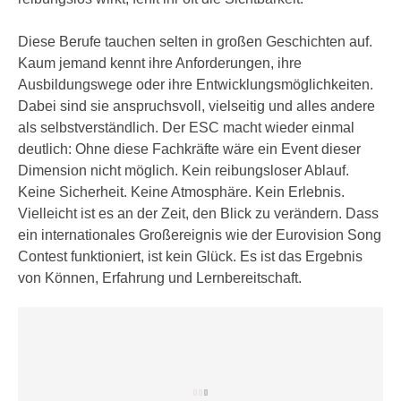
r
a
t
Diese Berufe tauchen selten in großen Geschichten auf.
b
e
Kaum jemand kennt ihre Anforderungen, ihre
e
C
Ausbildungswege oder ihre Entwicklungsmöglichkeiten.
n
o
Dabei sind sie anspruchsvoll, vielseitig und alles andere
.
o
als selbstverständlich. Der ESC macht wieder einmal
W
k
deutlich: Ohne diese Fachkräfte wäre ein Event dieser
e
i
Dimension nicht möglich. Kein reibungsloser Ablauf.
n
e
Keine Sicherheit. Keine Atmosphäre. Kein Erlebnis.
n
s
Vielleicht ist es an der Zeit, den Blick zu verändern. Dass
S
z
ein internationales Großereignis wie der Eurovision Song
i
u
Contest funktioniert, ist kein Glück. Es ist das Ergebnis
e
A
von Können, Erfahrung und Lernbereitschaft.
d
n
e
a
r
l
C
y
o
s
o
e