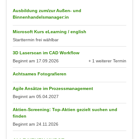
u
e
b
Ausbildung zum/zur Außen- und
n
i
Binnenhandelsmanager:in
i
e
n
Microsoft Kurs eLearning / english
t
d
e
Starttermin frei wählbar
e
n
n
3D Laserscan im CAD Workflow
,
U
Beginnt am
17.09.2026
+ 1 weiterer Termin
w
S
anzeigen
e
Achtsames Fotografieren
A
r
,
d
Agile Ansätze im Prozessmanagement
b
e
e
Beginnt am
05.04.2027
n
i
w
Aktien-Screening: Top-Aktien gezielt suchen und
w
e
finden
e
i
Beginnt am
24.11.2026
l
t
c
e