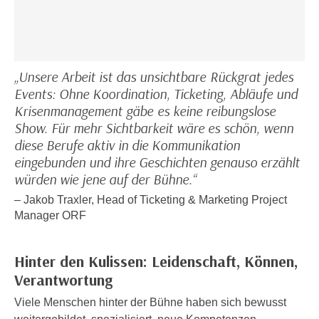
k
z
i
w
e
e
-
c
S
„Unsere Arbeit ist das unsichtbare Rückgrat jedes
k
e
Events: Ohne Koordination, Ticketing, Abläufe und
e
t
Krisenmanagement gäbe es keine reibungslose
n
z
Show. Für mehr Sichtbarkeit wäre es schön, wenn
u
u
diese Berufe aktiv in die Kommunikation
n
n
eingebunden und ihre Geschichten genauso erzählt
d
g
würden wie jene auf der Bühne.“
u
z
m
– Jakob Traxler, Head of Ticketing & Marketing Project
u
Manager ORF
f
s
ü
t
r
Hinter den Kulissen: Leidenschaft, Können,
i
S
Verantwortung
m
i
m
e
Viele Menschen hinter der Bühne haben sich bewusst
e
r