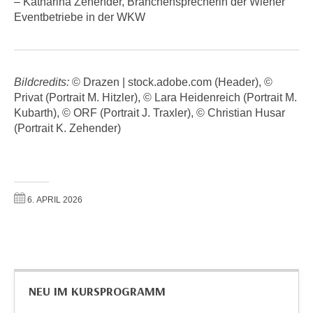
– Katharina Zehender, Branchensprecherin der Wiener
a
h
Eventbetriebe in der WKW
t
m
e
e
n
O
a
Bildcredits:
© Drazen | stock.adobe.com (Header), ©
n
u
Privat (Portrait M. Hitzler), © Lara Heidenreich (Portrait M.
l
c
Kubarth), © ORF (Portrait J. Traxler), © Christian Husar
i
h
(Portrait K. Zehender)
n
a
e
n
-
U
J
n
o
6. APRIL 2026
t
u
e
r
r
n
n
e
e
y
NEU IM KURSPROGRAMM
h
z
m