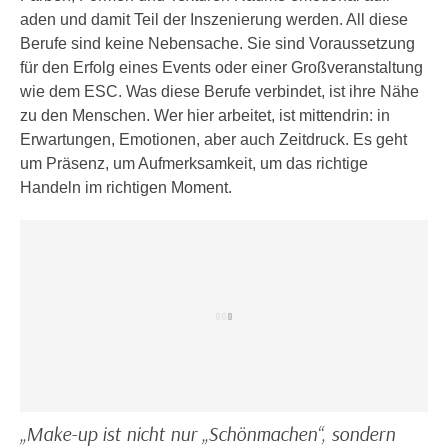
h
e
aden und damit Teil der Inszenierung werden. All diese
u
r
Berufe sind keine Nebensache. Sie sind Voraussetzung
t
e
für den Erfolg eines Events oder einer Großveranstaltung
z
n
wie dem ESC. Was diese Berufe verbindet, ist ihre Nähe
a
“
zu den Menschen. Wer hier arbeitet, ist mittendrin: in
b
k
Erwartungen, Emotionen, aber auch Zeitdruck. Es geht
k
l
um Präsenz, um Aufmerksamkeit, um das richtige
o
i
Handeln im richtigen Moment.
m
c
m
k
e
e
n
n
z
,
w
v
i
e
s
r
c
w
h
e
„Make-up ist nicht nur „Schönmachen“, sondern
e
n