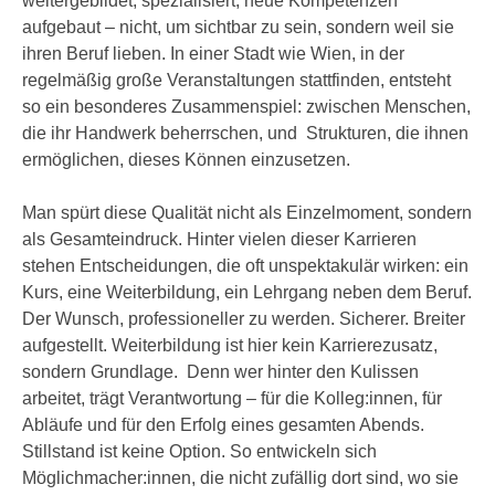
weitergebildet, spezialisiert, neue Kompetenzen
n
e
aufgebaut – nicht, um sichtbar zu sein, sondern weil sie
,
l
ihren Beruf lieben. In einer Stadt wie Wien, in der
g
e
regelmäßig große Veranstaltungen stattfinden, entsteht
e
v
so ein besonderes Zusammenspiel: zwischen Menschen,
l
a
die ihr Handwerk beherrschen, und Strukturen, die ihnen
a
n
ermöglichen, dieses Können einzusetzen.
n
t
g
e
Man spürt diese Qualität nicht als Einzelmoment, sondern
e
I
als Gesamteindruck. Hinter vielen dieser Karrieren
n
n
stehen Entscheidungen, die oft unspektakulär wirken: ein
I
h
Kurs, eine Weiterbildung, ein Lehrgang neben dem Beruf.
h
a
Der Wunsch, professioneller zu werden. Sicherer. Breiter
r
l
aufgestellt. Weiterbildung ist hier kein Karrierezusatz,
e
t
sondern Grundlage. Denn wer hinter den Kulissen
d
e
arbeitet, trägt Verantwortung – für die Kolleg:innen, für
u
a
Abläufe und für den Erfolg eines gesamten Abends.
r
n
Stillstand ist keine Option. So entwickeln sich
c
z
Möglichmacher:innen, die nicht zufällig dort sind, wo sie
h