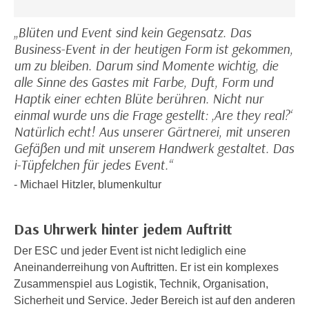
e
e
n
„Blüten und Event sind kein Gegensatz. Das
n
e
Business-Event in der heutigen Form ist gekommen,
o
i
um zu bleiben. Darum sind Momente wichtig, die
t
n
alle Sinne des Gastes mit Farbe, Duft, Form und
w
s
Haptik einer echten Blüte berühren. Nicht nur
e
e
einmal wurde uns die Frage gestellt: ‚Are they real?‘
n
t
Natürlich echt! Aus unserer Gärtnerei, mit unseren
d
z
Gefäßen und mit unserem Handwerk gestaltet. Das
i
e
i-Tüpfelchen für jedes Event.“
g
n
s
- Michael Hitzler, blumenkultur
,
i
w
n
e
Das Uhrwerk hinter jedem Auftritt
d
l
.
Der ESC und jeder Event ist nicht lediglich eine
c
W
Aneinanderreihung von Auftritten. Er ist ein komplexes
h
e
Zusammenspiel aus Logistik, Technik, Organisation,
e
n
Sicherheit und Service. Jeder Bereich ist auf den anderen
s