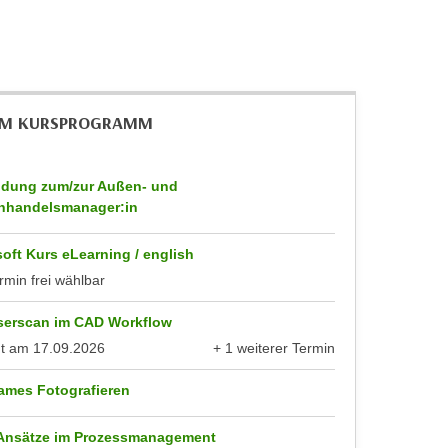
IM KURSPROGRAMM
ldung zum/zur Außen- und
nhandelsmanager:in
oft Kurs eLearning / english
rmin frei wählbar
serscan im CAD Workflow
nt am
17.09.2026
+ 1 weiterer Termin
anzeigen
ames Fotografieren
 Ansätze im Prozessmanagement