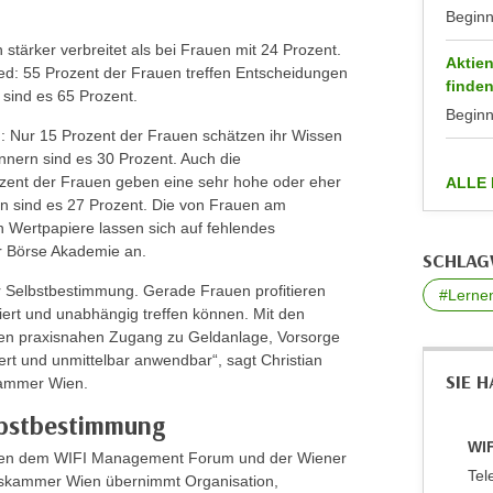
Begin
 stärker verbreitet als bei Frauen mit 24 Prozent.
Aktien
ed: 55 Prozent der Frauen treffen Entscheidungen
finde
sind es 65 Prozent.
Begin
n: Nur 15 Prozent der Frauen schätzen ihr Wissen
nnern sind es 30 Prozent. Auch die
rozent der Frauen geben eine sehr hohe oder eher
ALLE
n sind es 27 Prozent.
Die von Frauen am
n Wertpapiere lassen sich auf fehlendes
r Börse Akademie an.
SCHLA
ür Selbstbestimmung. Gerade Frauen profitieren
#Lerne
ert und unabhängig treffen können. Mit den
nen praxisnahen Zugang zu Geldanlage, Vorsorge
ert und unmittelbar anwendbar“, sagt Christian
SIE 
skammer Wien.
lbstbestimmung
WIF
schen dem WIFI Management Forum und der Wiener
Tel
skammer Wien übernimmt Organisation,