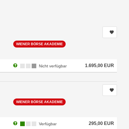
Kurs m
WIENER BÖRSE AKADEMIE
Weitere Informationen zum Anmeldestatus "Nicht verfügbar"
Kursverfügbarkeit:
1.695,00
EUR
Nicht verfügbar
Kurs m
WIENER BÖRSE AKADEMIE
Weitere Informationen zum Anmeldestatus "Verfügbar"
Kursverfügbarkeit:
295,00
EUR
Verfügbar