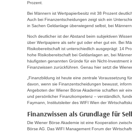
r
Prozent.
i
i
e
Bei Männern ist Wertpapierbesitz mit 38 Prozent deutlich
k
F
Auch bei Finanzentscheidungen zeigt sich ein Unterschi
a
u
in Sachen Geldanlage überwiegend selbst, bei Männern 
n
n
i
Noch deutlicher ist der Abstand beim subjektiven Wisse
k
über Wertpapiere als sehr gut oder eher gut ein. Bei Mä
s
t
Risikobereitschaft ist unterschiedlich ausgeprägt: 14 P
c
i
hohe Risikobereitschaft bei Geldanlagen an, bei Männer
h
o
häufigsten genannten Gründe für ein Nicht-Investment i
e
n
Finanzwissen zurückführen. Genau hier setzt die Wiene
n
d
„Finanzbildung ist heute eine zentrale Voraussetzung f
U
e
davon, wenn sie Finanzentscheidungen bewusst, informi
n
r
Angeboten der Wiener Börse Akademie schaffen wir ei
t
W
und persönlicher Finanzkompetenz – verständlich, fundi
e
e
Faymann, Institutsleiter des WIFI Wien der Wirtschaft
r
b
Finanzwissen als Grundlage für Se
n
s
e
Die Wiener Börse Akademie ist eine Kooperation zwi
e
h
Börse AG. Das WIFI Management Forum der Wirtschaft
i