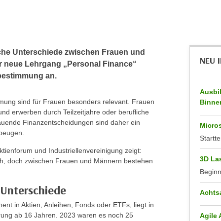
liche Unterschiede zwischen Frauen und
NEU 
r neue Lehrgang „Personal Finance“
tbestimmung an.
Ausbi
mmung sind für Frauen besonders relevant. Frauen
Binne
und erwerben durch Teilzeitjahre oder berufliche
auende Finanzentscheidungen sind daher ein
Micros
ubeugen.
Startte
tienforum und Industriellenvereinigung zeigt:
3D La
sch, doch zwischen Frauen und Männern bestehen
Begin
 Unterschiede
Achts
ent in Aktien, Anleihen, Fonds oder ETFs, liegt in
erung ab 16 Jahren. 2023 waren es noch 25
Agile