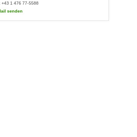
 +43 1 476 77-5588
ail senden
WIFI-Kundenservice: https://www.wifiwien.at/artikel/2508-allgeme