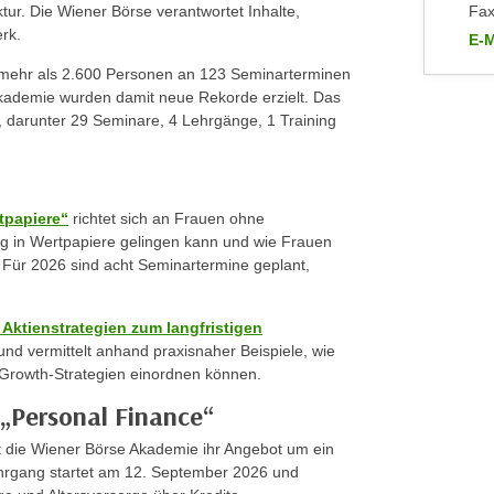
tur. Die Wiener Börse verantwortet Inhalte,
Fax
rk.
E-M
an 
 mehr als 2.600 Personen an 123 Seminarterminen
Akademie wurden damit neue Rekorde erzielt. Das
 darunter 29 Seminare, 4 Lehrgänge, 1 Training
tpapiere“
richtet sich an Frauen ohne
stieg in Wertpapiere gelingen kann und wie Frauen
 Für 2026 sind acht Seminartermine geplant,
 Aktienstrategien zum langfristigen
und vermittelt anhand praxisnaher Beispiele, wie
 Growth-Strategien einordnen können.
„Personal Finance“
t die Wiener Börse Akademie ihr Angebot um ein
ehrgang startet am 12. September 2026 und