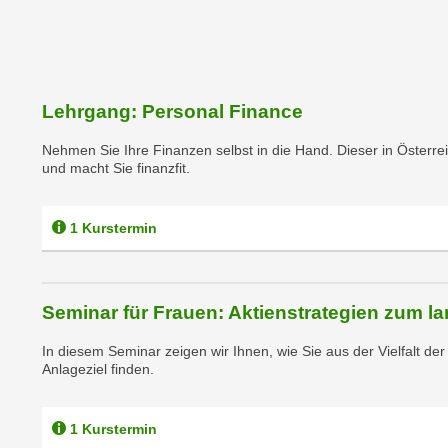
e
n
n
d
E
e
U
n
-
Lehrgang: Personal Finance
w
U
i
Nehmen Sie Ihre Finanzen selbst in die Hand. Dieser in Österre
S
r
und macht Sie finanzfit.
A
z
u
i
n
1 Kurstermin
e
t
l
e
o
r
r
Seminar für Frauen: Aktienstrategien zum la
w
i
o
In diesem Seminar zeigen wir Ihnen, wie Sie aus der Vielfalt de
e
Anlageziel finden.
r
n
f
t
e
i
1 Kurstermin
n