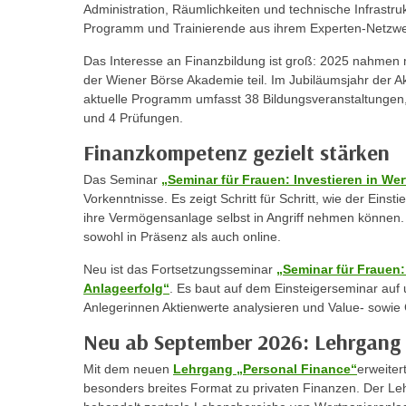
Administration, Räumlichkeiten und technische Infrastruk
m
t
Programm und Trainierende aus ihrem Experten-Netzwe
e
e
n
n
Das Interesse an Finanzbildung ist groß: 2025 nahmen
e
der Wiener Börse Akademie teil. Im Jubiläumsjahr der 
o
i
aktuelle Programm umfasst 38 Bildungsveranstaltungen,
t
und 4 Prüfungen.
n
w
s
e
Finanzkompetenz gezielt stärken
e
n
Das Seminar
„Seminar für Frauen: Investieren in Wer
t
d
Vorkenntnisse. Es zeigt Schritt für Schritt, wie der Ein
z
i
ihre Vermögensanlage selbst in Angriff nehmen können.
e
g
sowohl in Präsenz als auch online.
n
s
Neu ist das Fortsetzungsseminar
„Seminar für Frauen:
,
i
Anlageerfolg“
. Es baut auf dem Einsteigerseminar auf 
w
n
Anlegerinnen Aktienwerte analysieren und Value- sowie
e
d
l
Neu ab September 2026: Lehrgang 
.
c
W
Mit dem neuen
Lehrgang „Personal Finance“
erweiter
h
e
besonders breites Format zu privaten Finanzen. Der L
e