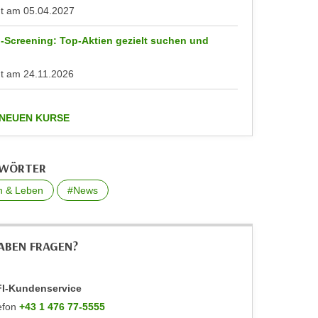
nt am
05.04.2027
-Screening: Top-Aktien gezielt suchen und
n
nt am
24.11.2026
anzeigen
 NEUEN KURSE
GWÖRTER
n & Leben
#News
HABEN FRAGEN?
I-Kundenservice
efon
+43 1 476 77-5555