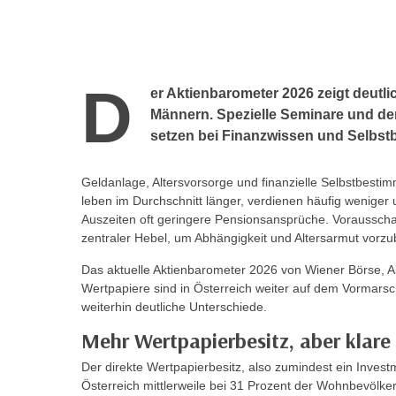
r
c
n
h
u
C
r
o
D
C
er Aktienbarometer 2026 zeigt deut
o
o
Männern. Spezielle Seminare und de
k
o
setzen bei Finanzwissen und Selbs
i
k
e
i
Geldanlage, Altersvorsorge und finanzielle Selbstbesti
s
e
leben im Durchschnitt länger, verdienen häufig weniger 
v
s
Auszeiten oft geringere Pensionsansprüche. Voraussch
o
,
zentraler Hebel, um Abhängigkeit und Altersarmut vorz
n
d
Das aktuelle Aktienbarometer 2026 von Wiener Börse, Ak
U
i
Wertpapiere sind in Österreich weiter auf dem Vormar
S
e
weiterhin deutliche Unterschiede.
-
f
a
Mehr Wertpapierbesitz, aber klare
ü
m
r
Der direkte Wertpapierbesitz, also zumindest ein Investm
e
d
Österreich mittlerweile bei 31 Prozent der Wohnbevölk