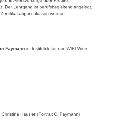
e und Altersvorsorge über Kredite,
. Der Lehrgang ist berufsbegleitend angelegt,
 Zertifikat abgeschlossen werden.
tian Faymann
ist
Institutsleiter des WIFI Wien.
 Christina Häusler (Portrait C. Faymann)