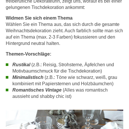
freiberufliche Dekorateurin, zeigt uns, worauf es bei einer
n
h
gelungenen Tischdekoration ankommt:
u
C
r
Widmen Sie sich einem Thema
o
C
Wählen Sie ein Thema aus, das sich durch die gesamte
o
o
Weihnachtsdekoration zieht. Auch farblich sollte man sich
k
o
auf ein Thema (max. 2-3 Farben) fokussieren und den
i
Hintergrund neutral halten.
k
e
i
Themen-Vorschläge:
s
e
v
s
Rustikal
(z.B.: Reisig, Strohsterne, Äpfelchen und
o
Motivbaumschmuck für die Tischdekoration)
,
n
Minimalistisch
(z.B.: Töne wie schwarz, weiß, grau
d
U
kombiniert mit Papiersternen und Holzbäumchen)
i
S
Romantisches Vintage
(Alles was romantisch
e
aussieht und shabby chic ist)
-
f
a
ü
m
r
e
d
r
i