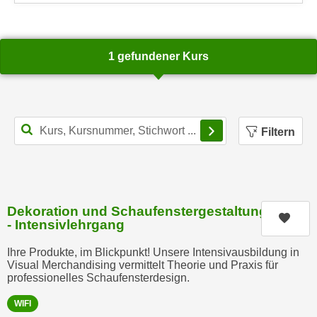
n
e
,
l
g
e
1 gefundener Kurs
e
v
l
a
a
n
n
t
Filterbereich schl
g
Filtern
e
e
I
n
n
I
h
h
a
Dekoration und Schaufenstergestaltung
r
Kurs
l
- Intensivlehrgang
e
t
d
Ihre Produkte, im Blickpunkt! Unsere Intensivausbildung in
e
Visual Merchandising vermittelt Theorie und Praxis für
u
a
professionelles Schaufensterdesign.
r
n
c
WIFI
z
h