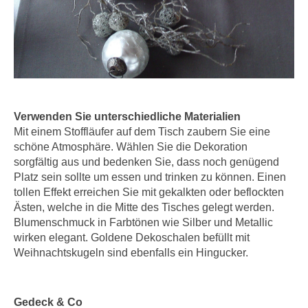
e
e
n
n
e
o
i
t
n
w
s
e
e
n
Verwenden Sie unterschiedliche Materialien
t
d
Mit einem Stoffläufer auf dem Tisch zaubern Sie eine
z
schöne Atmosphäre. Wählen Sie die Dekoration
i
e
sorgfältig aus und bedenken Sie, dass noch genügend
g
n
Platz sein sollte um essen und trinken zu können. Einen
s
,
tollen Effekt erreichen Sie mit gekalkten oder beflockten
i
Ästen, welche in die Mitte des Tisches gelegt werden.
w
n
Blumenschmuck in Farbtönen wie Silber und Metallic
e
d
wirken elegant. Goldene Dekoschalen befüllt mit
l
.
Weihnachtskugeln sind ebenfalls ein Hingucker.
c
W
h
e
e
n
Gedeck & Co
s