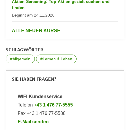
Aktien-Screening: Top-Aktien gezielt suchen und
k
z
finden
i
w
Beginnt am
24.11.2026
e
e
-
c
S
anzeigen
ALLE NEUEN KURSE
k
e
e
t
n
SCHLAGWÖRTER
z
u
u
#Allgemein
#Lernen & Leben
n
n
d
g
u
SIE HABEN FRAGEN?
z
m
u
f
s
ü
WIFI-Kundenservice
t
r
Telefon
+43 1 476 77-5555
i
S
Fax +43 1 476 77-5588
m
i
m
E-Mail senden
e
e
an WIFI-Kundenservice: https://www.wifiwien.at/art
r