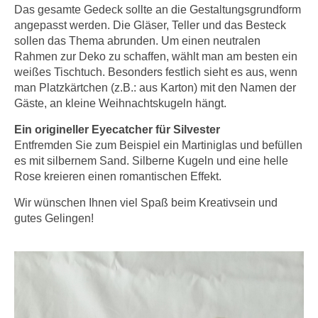
n
Das gesamte Gedeck sollte an die Gestaltungsgrundform
i
S
angepasst werden. Die Gläser, Teller und das Besteck
c
i
sollen das Thema abrunden. Um einen neutralen
h
e
Rahmen zur Deko zu schaffen, wählt man am besten ein
n
weißes Tischtuch. Besonders festlich sieht es aus, wenn
a
i
man Platzkärtchen (z.B.: aus Karton) mit den Namen der
u
c
Gäste, an kleine Weihnachtskugeln hängt.
f
h
„
Ein origineller Eyecatcher für Silvester
t
A
Entfremden Sie zum Beispiel ein Martiniglas und befüllen
d
l
es mit silbernem Sand. Silberne Kugeln und eine helle
e
l
Rose kreieren einen romantischen Effekt.
m
e
Wir wünschen Ihnen viel Spaß beim Kreativsein und
D
a
gutes Gelingen!
a
k
t
z
e
e
n
p
s
t
c
i