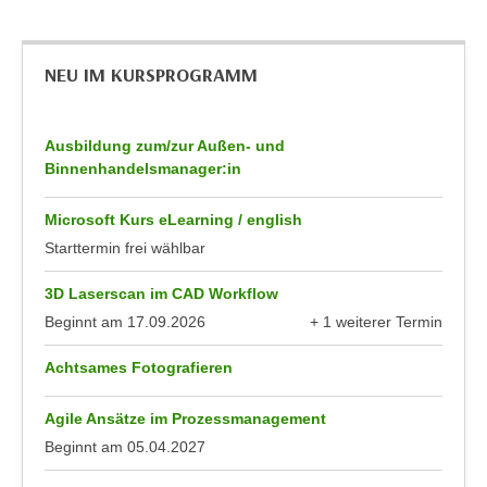
r
a
t
b
e
NEU IM KURSPROGRAMM
e
C
n
o
.
o
Ausbildung zum/zur Außen- und
W
k
Binnenhandelsmanager:in
e
i
n
e
Microsoft Kurs eLearning / english
n
s
Starttermin frei wählbar
S
z
i
3D Laserscan im CAD Workflow
u
e
A
Beginnt am
17.09.2026
+ 1 weiterer Termin
d
anzeigen
n
e
Achtsames Fotografieren
a
r
l
C
Agile Ansätze im Prozessmanagement
y
o
Beginnt am
05.04.2027
s
o
e