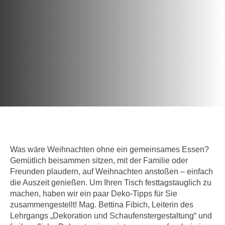
c
i
h
m
t
m
e
u
n
n
S
g
i
v
e
e
,
r
d
w
a
e
s
n
Was wäre Weihnachten ohne ein gemeinsames Essen?
s
d
Gemütlich beisammen sitzen, mit der Familie oder
w
e
Freunden plaudern, auf Weihnachten anstoßen – einfach
i
n
die Auszeit genießen. Um Ihren Tisch festtagstauglich zu
r
w
machen, haben wir ein paar Deko-Tipps für Sie
a
i
zusammengestellt! Mag. Bettina Fibich, Leiterin des
u
Lehrgangs „Dekoration und Schaufenstergestaltung“ und
r
c